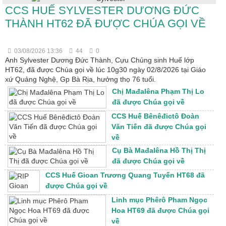
CCS HUẾ SYLVESTER DƯƠNG ĐỨC
THÀNH HT62 ĐÃ ĐƯỢC CHÚA GỌI VỀ
03/08/2026 13:36
44
0
Anh Sylvester Dương Đức Thành, Cựu Chủng sinh Huế lớp
HT62, đã được Chúa gọi về lúc 10g30 ngày 02/8/2026 tại Giáo
xứ Quảng Nghệ, Gp Bà Rịa, hưởng thọ 76 tuổi.
Chị Mađalêna Phạm Thị Lo
đã được Chúa gọi về
CCS Huế Bênêđictô Đoàn
Văn Tiến đã được Chúa gọi
về
Cụ Bà Mađalêna Hồ Thị Thị
đã được Chúa gọi về
CCS Huế Gioan Trương Quang Tuyến HT68 đã
được Chúa gọi về
Linh mục Phêrô Pham Ngọc
Hoa HT69 đã được Chúa gọi
về