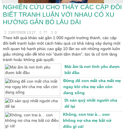
NGHIÊN CỨU CHO THẤY CÁC CẶP ĐÔI
BIẾT TRANH LUẬN VỚI NHAU CÓ XU
HƯỚNG GẮN BÓ LÂU DÀI
13/07/2026 13:27
77
0
Theo kết quả khảo sát gần 1.000 người trưởng thành, các cặp
đôi biết tranh luận một cách hiệu quả có khả năng xây dựng một
mối quan hệ hạnh phúc cao gấp 10 lần so với những người luôn
giấu những vấn đề khó nói "dưới tấm thảm", tức là cố tình lảng
tránh hoặc không giải quyết.
Mái ấm là nơi tình yêu được
bắt đầu
Đừng để con mất cha mất mẹ
ngay khi cha mẹ vẫn còn
đang sống
Di sản quý nhất người cha
để lại
Không, con trai à… con
không nợ cha mẹ bất cứ
điều gì cả!