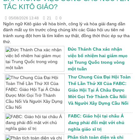
TẮC KITÔ GIÁO?
05/08/2026 13:48
21
0
Ngôn ngữ Kitô giáo về hòa bình, công lý và hòa giải đang dần
đánh mất uy tín trước công chúng khi các Giáo hội ưu tiên né
tránh xung đột hơn là tìm kiếm sự thật, đồng thời thúc ép sự tha
thứ.
Đức Thánh Cha xác nhận
việc bổ nhiệm hai giám mục
tại Trung Quốc trong vòng
một tuần
Thư Chung Của Đại Hội Toàn
Thể Lần Thứ XII Của FABC:
Giáo Hội Tại Á Châu Được
Mời Gọi Trở Thành Cầu Nối
Và Người Xây Dựng Cầu Nối
FABC: Giáo hội tại châu Á
đang phải đối mặt với chủ
nghĩa giáo sĩ trị
Phân tích toàn diện và chi