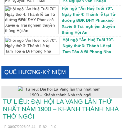
PX Nguyễn Văn Thuận
Hội ngộ “Ân Huệ Tuổi 70”.
Ngày thứ 4: Thánh lễ tại Từ
đường ĐĐK ĐHY Phanxicô
Xavie & Trải nghiệm thuyền
thúng Hội An
Hội ngộ “Ân Huệ Tuổi 70”.
Ngày thứ 3: Thánh Lễ tại
Tam Tòa & Đi Phong Nha
QUÊ HƯƠNG-KỶ NIỆM
TƯ LIỆU: ĐẠI HỘI LA VANG LẦN THỨ
NHẤT NĂM 1900 – KHÁNH THÀNH NHÀ
THỜ NGÓI
30/07/2026 03:44
82
0