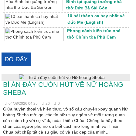
Bình tại quảng trường nhà
thờ Đức Bà Sài Gòn
10 bài thánh ca hay nhất về
Đức Mẹ (English)
Phong cách kiến trúc nhà
thờ Chính tòa Phủ Cam
ĐÓ ĐÂY
BÍ ẨN ĐẦY CUỐN HÚT VỀ NỮ HOÀNG
SHEBA
04/08/2026 04:25
26
0
Giữa huyền thoại và hiện thực, vô số câu chuyện xoay quanh Nữ
hoàng Sheba mời gọi các tín hữu suy ngẫm về mối tương quan
của chính họ với sự vĩ đại của Thiên Chúa. Chúng ta hãy theo
chân của người phụ nữ đã biết cách mở lòng mình với Thiên
Chúa bất chấp tất cả sự giàu có và sắc đẹp của mình…