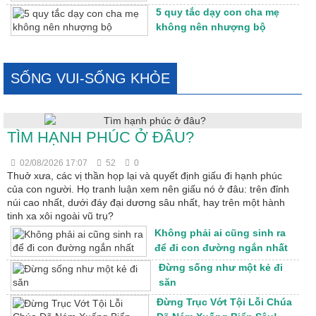
5 quy tắc dạy con cha mẹ
không nên nhượng bộ
SỐNG VUI-SỐNG KHỎE
TÌM HẠNH PHÚC Ở ĐÂU?
02/08/2026 17:07
52
0
Thuở xưa, các vị thần họp lại và quyết định giấu đi hạnh phúc
của con người. Họ tranh luận xem nên giấu nó ở đâu: trên đỉnh
núi cao nhất, dưới đáy đại dương sâu nhất, hay trên một hành
tinh xa xôi ngoài vũ trụ?
Không phải ai cũng sinh ra
để đi con đường ngắn nhất
Đừng sống như một kẻ đi
săn
Đừng Trục Vớt Tội Lỗi Chúa