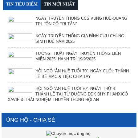
TIN TIÊU ĐIỂM
TIN MỚI NHẤT
NGÀY TRUYỀN THỐNG CCS VÙNG HUẾ-QUẢNG
TRỊ. “ÔN CỐ TRI TÂN”
NGÀY TRUYỀN THỐNG GIA ĐÌNH CỰU CHỦNG
SINH HUẾ NĂM 2025
TƯỜNG THUẬT NGÀY TRUYỀN THỐNG LIÊN
MIỀN 2025. HẠNH TRÍ 19/9/2025
HỘI NGỘ “ÂN HUỆ TUỔI 70”. NGÀY CUỐI: THÁNH
LỄ BẾ MẠC & TIỆC CHIA TAY
HỘI NGỘ “ÂN HUỆ TUỔI 70”. NGÀY THỨ 4:
THÁNH LỄ TẠI TỪ ĐƯỜNG ĐĐK ĐHY PHANXICÔ
XAVIE & TRẢI NGHIỆM THUYỀN THÚNG HỘI AN
ỦNG HỘ - CHIA SẺ