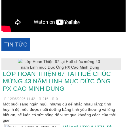
TIN TỨC
LỚP HOAN THIỆN 67 TẠI HUẾ CHÚC
MỪNG 43 NĂM LINH MỤC ĐỨC ÔNG
PX CAO MINH DUNG
12/06/2026 11:42
216
0
Một buổi sáng ngắn ngủi, nhưng đủ để nhắc nhau rằng: tình
huynh đệ, nếu được nuôi dưỡng bằng tình yêu thương và lòng
biết ơn, sẽ luôn có sức sống để vượt qua khoảng cách của thời
gian.
Hội ngộ HT69 & HT71. Đà