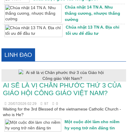
Chúa nhật 14 TN A. Nhu
thắng cương, nhược thắng
cường
Chúa nhật 13 TN A. Địa chỉ
tối ưu để đầu tư
LINH ĐẠO
AI SẼ LÀ VỊ CHÂN PHƯỚC THỨ 3 CỦA
GIÁO HỘI CÔNG GIÁO VIỆT NAM?
20/07/2026 02:29
97
0
Waiting for the 3rd Blessed of the vietnamese Catholic Church -
who is He?
Một cuộc đời làm cho niềm
hy vọng trở nên đáng tin