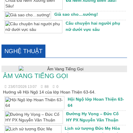
Đã Ném Xuống Biển Sâu!
Già sao cho…sướng!
Câu chuyện hai người phụ
nữ dưới vực sâu
NGHỆ THUẬT
ÂM VANG TIẾNG GỌI
23/07/2026 13:07
88
0
Hướng về Hội Ngộ 14 của lớp Hoan Thiện 63-64.
Hội Ngộ lớp Hoan Thiện 63-
64
Đường Hy Vọng – Đức Cố
HY PX Nguyễn Văn Thuận
Lịch sử tượng Đức Mẹ Hòa