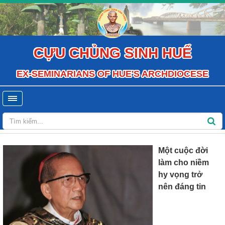
CỰU CHỦNG SINH HUẾ
EX-SEMINARIANS OF HUE'S ARCHDIOCESE
Một cuộc đời
làm cho niềm
hy vọng trở
nên đáng tin