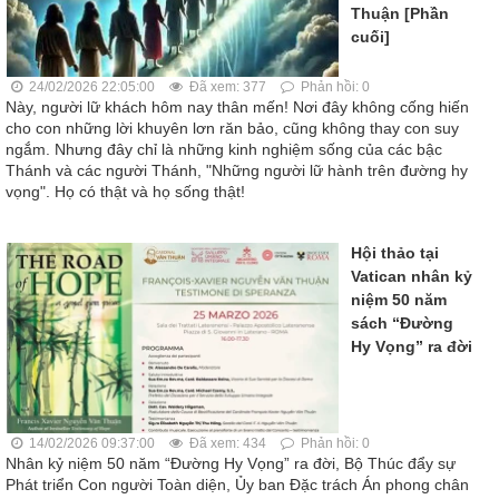
Thuận [Phần
cuối]
24/02/2026 22:05:00
Đã xem: 377
Phản hồi: 0
Này, người lữ khách hôm nay thân mến! Nơi đây không cống hiến
cho con những lời khuyên lơn răn bảo, cũng không thay con suy
ngắm. Nhưng đây chỉ là những kinh nghiệm sống của các bậc
Thánh và các người Thánh, "Những người lữ hành trên đường hy
vọng". Họ có thật và họ sống thật!
Hội thảo tại
Vatican nhân kỷ
niệm 50 năm
sách “Đường
Hy Vọng” ra đời
14/02/2026 09:37:00
Đã xem: 434
Phản hồi: 0
Nhân kỷ niệm 50 năm “Đường Hy Vọng” ra đời, Bộ Thúc đẩy sự
Phát triển Con người Toàn diện, Ủy ban Đặc trách Án phong chân