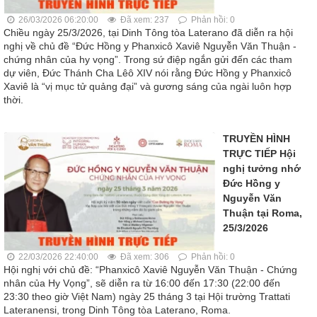
26/03/2026 06:20:00
Đã xem: 237
Phản hồi: 0
Chiều ngày 25/3/2026, tại Dinh Tông tòa Laterano đã diễn ra hội
nghị về chủ đề “Đức Hồng y Phanxicô Xaviê Nguyễn Văn Thuận -
chứng nhân của hy vọng”. Trong sứ điệp ngắn gửi đến các tham
dự viên, Đức Thánh Cha Lêô XIV nói rằng Đức Hồng y Phanxicô
Xaviê là “vị mục tử quảng đại” và gương sáng của ngài luôn hợp
thời.
TRUYỀN HÌNH
TRỰC TIẾP Hội
nghị tưởng nhớ
Đức Hồng y
Nguyễn Văn
Thuận tại Roma,
25/3/2026
22/03/2026 22:40:00
Đã xem: 306
Phản hồi: 0
Hội nghị với chủ đề: “Phanxicô Xaviê Nguyễn Văn Thuận - Chứng
nhân của Hy Vọng”, sẽ diễn ra từ 16:00 đến 17:30 (22:00 đến
23:30 theo giờ Việt Nam) ngày 25 tháng 3 tại Hội trường Trattati
Lateranensi, trong Dinh Tông tòa Laterano, Roma.