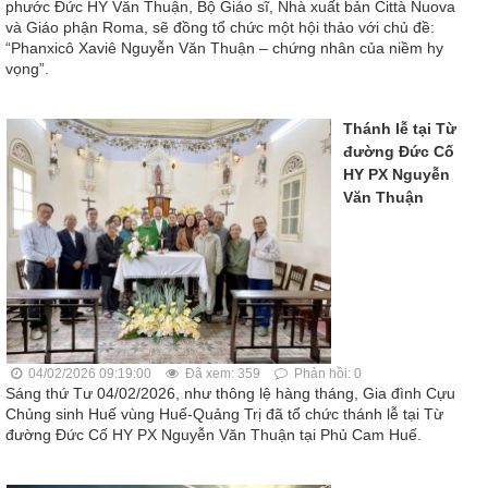
phước Đức HY Văn Thuận, Bộ Giáo sĩ, Nhà xuất bản Città Nuova
và Giáo phận Roma, sẽ đồng tổ chức một hội thảo với chủ đề:
“Phanxicô Xaviê Nguyễn Văn Thuận – chứng nhân của niềm hy
vọng”.
Thánh lễ tại Từ
đường Đức Cố
HY PX Nguyễn
Văn Thuận
04/02/2026 09:19:00
Đã xem: 359
Phản hồi: 0
Sáng thứ Tư 04/02/2026, như thông lệ hàng tháng, Gia đình Cựu
Chủng sinh Huế vùng Huế-Quảng Trị đã tổ chức thánh lễ tại Từ
đường Đức Cố HY PX Nguyễn Văn Thuận tại Phủ Cam Huế.