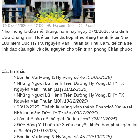
07/01/2026 09:12:00
Đã xem: 522
Phản hồi: 0
Như thông lệ đầu mỗi tháng, hôm nay ngày 07/1/2026, Gia đình
Cựu Chủng sinh Huế tại Huế đã họp nhau dâng thánh lễ tại Nhà
Lưu niệm Đức HY PX Nguyễn Văn Thuận tại Phủ Cam, để chia sẻ
linh đạo của ngài và cầu nguyện cho tiến trình phong Chân phước.
Các tin khác
Bản tin Vui Mừng & Hy Vọng số 46
(05/01/2026)
Những Người Lữ Hành Trên Đường Hy Vọng. ĐHY PX
Nguyễn Văn Thuận [11]
(31/12/2025)
Những Người Lữ Hành Trên Đường Hy Vọng. ĐHY PX
Nguyễn Văn Thuận [10]
(13/12/2025)
03/12/2025. Thánh lễ mừng kính thánh Phanxicô Xavie tại
Nhà lưu niệm Đức HY Thuận
(03/12/2025)
Làm thế nào để thế giới tốt đẹp hơn?
(28/11/2025)
Đức Hồng Y Thuận kể 3 câu chuyện khiến bạn phải ngẫm lại
cuộc đời
(21/11/2025)
Bản tin Vui Mừng & Hy Vọng số 45
(10/10/2025)