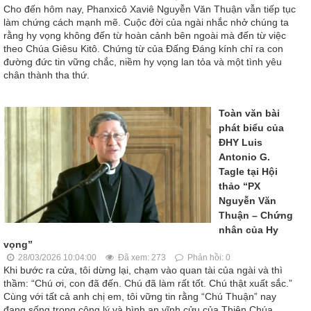
Cho đến hôm nay, Phanxicô Xaviê Nguyễn Văn Thuận vẫn tiếp tục
làm chứng cách mạnh mẽ. Cuộc đời của ngài nhắc nhở chúng ta
rằng hy vọng không đến từ hoàn cảnh bên ngoài mà đến từ việc
theo Chúa Giêsu Kitô. Chứng từ của Đấng Đáng kính chỉ ra con
đường đức tin vững chắc, niềm hy vọng lan tỏa và một tình yêu
chân thành tha thứ.
Toàn văn bài
phát biểu của
ĐHY Luis
Antonio G.
Tagle tại Hội
thảo “PX
Nguyễn Văn
Thuận – Chứng
nhân của Hy
vọng”
28/03/2026 10:04:00
Đã xem: 273
Phản hồi: 0
Khi bước ra cửa, tôi dừng lại, chạm vào quan tài của ngài và thì
thầm: “Chú ơi, con đã đến. Chú đã làm rất tốt. Chú thật xuất sắc.”
Cùng với tất cả anh chị em, tôi vững tin rằng “Chú Thuận” nay
đang sống trong công lý và bình an vĩnh cửu của Thiên Chúa.