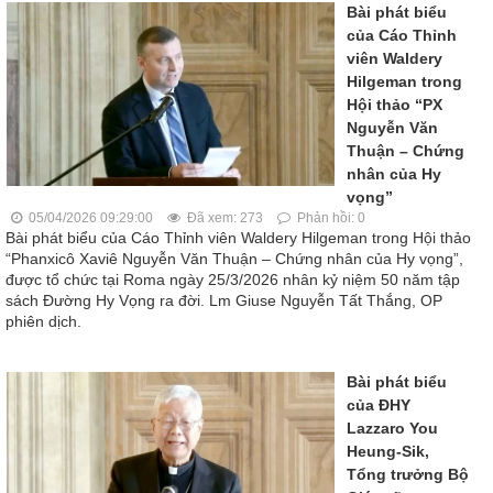
Bài phát biểu
của Cáo Thỉnh
viên Waldery
Hilgeman trong
Hội thảo “PX
Nguyễn Văn
Thuận – Chứng
nhân của Hy
vọng”
05/04/2026 09:29:00
Đã xem: 273
Phản hồi: 0
Bài phát biểu của Cáo Thỉnh viên Waldery Hilgeman trong Hội thảo
“Phanxicô Xaviê Nguyễn Văn Thuận – Chứng nhân của Hy vọng”,
được tổ chức tại Roma ngày 25/3/2026 nhân kỷ niệm 50 năm tập
sách Đường Hy Vọng ra đời. Lm Giuse Nguyễn Tất Thắng, OP
phiên dịch.
Bài phát biểu
của ĐHY
Lazzaro You
Heung-Sik,
Tổng trưởng Bộ