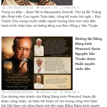
13/07/2026 07:56:00
Đã xem: 134
Phản hồi: 0
Trong sứ điệp – được Nữ tu Alessandra Smerilli, Thư ký Bộ Thăng
tiến Phát triển Con người Toàn diện, công bố trước hội nghị – Đức
Thánh Cha mong muốn nhiều người hướng nhìn hơn nữa đến
hành trình nhân bản và thiêng liêng của Đức Hồng y Văn Thuận.
Những lần Đấng
Đáng kính
Phanxicô Xavie
Nguyễn Văn
Thuận được
Huấn quyền
nhắc đến
07/07/2026 08:34:00
Đã xem: 130
Phản hồi: 0
Con đường nên thánh của Đấng Đáng kính Phanxicô Xavie đã
được công nhận, và Giáo hội hoàn vũ nói chung cũng như Giáo
hội Việt Nam nói riêng đang chờ đợi ngày Đấng Đáng kính người