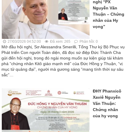
nghị “PX
Nguyễn Văn
Thuận – Chứng
nhân của Hy
vọng”
27/03/2026 04:52:00
Đã xem: 265
Phản hồi: 0
Mở đầu hội nghị, Sơ Alessandra Smerilli, Tổng Thư ký Bộ Phục vụ
Phát triển Con người Toàn diện, đã đọc sứ điệp Đức Thánh Cha
gửi đến hội nghị, trong đó ngài mong muốn sự kiện giúp tái khám
phá “chứng nhân Kitô giáo mạnh mẽ” của Đức Hồng y Thuận, “vị
mục tử quảng đại”, người mà gương sáng “mang tính thời sự sâu
sắc”…
ĐHY Phanxicô
Xaviê Nguyễn
Văn Thuận:
Chứng nhân
của hy vọng