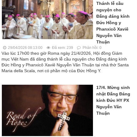
Thánh lễ cầu
nguyện cho
Đấng đáng kính
Đức Hồng y
Phanxicô Xaviê
Nguyễn Văn
Thuận
29/04/2026 08:13:00
Đã xem: 239
Phản hồi: 0
Vào lúc 17h00 theo giờ Roma ngày 21/4/2026, Hội đồng Giám
mục Việt Nam đã dâng thánh lễ cầu nguyện cho Đấng đáng kính
Đức Hồng y Phanxicô Xaviê Nguyễn Văn Thuận tại nhà thờ Santa
Maria della Scala, nơi có phần mộ của Đức Hồng Y.
17/4. Mừng sinh
nhật Đấng Đáng
kính Đức HY PX
Nguyễn Văn
Thuận