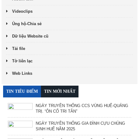
Videoclips
Ủng hộ-Chia sẻ
Dữ liệu Website cũ
Tải file
Tờ liên lạc
Web Links
TIN TIÊU ĐIỂM
TIN MỚI NHẤT
NGÀY TRUYỀN THỐNG CCS VÙNG HUẾ-QUẢNG
TRỊ. “ÔN CỐ TRI TÂN”
NGÀY TRUYỀN THỐNG GIA ĐÌNH CỰU CHỦNG
SINH HUẾ NĂM 2025