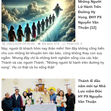
Những Người
Lữ Hành Trên
Đường Hy
Vọng. ĐHY PX
Nguyễn Văn
Thuận [12]
29/01/2026 09:50:00
Đã xem: 479
Phản hồi: 0
Này, người lữ khách hôm nay thân mến! Nơi đây không cống hiến
cho con những lời khuyên lơn răn bảo, cũng không thay con suy
ngắm. Nhưng đây chỉ là những kinh nghiệm sống của các bậc
Thánh và các người Thánh, "Những người lữ hành trên đường hy
vọng". Họ có thật và họ sống thật!
Thánh lễ đầu
năm mới tại Nhà
Lưu niệm Đức
HY PX Nguyễn
Văn Thuận