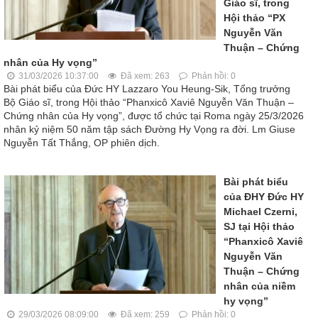
Giáo sĩ, trong
Hội thảo “PX
Nguyễn Văn
Thuận – Chứng
nhân của Hy vọng”
31/03/2026 10:37:00
Đã xem: 263
Phản hồi: 0
Bài phát biểu của Đức HY Lazzaro You Heung-Sik, Tổng trưởng
Bộ Giáo sĩ, trong Hội thảo “Phanxicô Xaviê Nguyễn Văn Thuận –
Chứng nhân của Hy vọng”, được tổ chức tại Roma ngày 25/3/2026
nhân kỷ niệm 50 năm tập sách Đường Hy Vọng ra đời. Lm Giuse
Nguyễn Tất Thắng, OP phiên dịch.
Bài phát biểu
của ĐHY Đức HY
Michael Czerni,
SJ tại Hội thảo
“Phanxicô Xaviê
Nguyễn Văn
Thuận – Chứng
nhân của niềm
hy vọng”
29/03/2026 08:09:00
Đã xem: 259
Phản hồi: 0