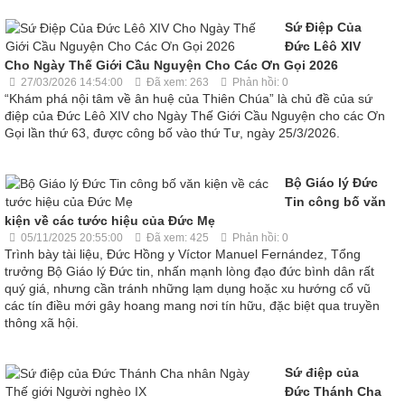
Sứ Điệp Của
Đức Lêô XIV
Cho Ngày Thế Giới Cầu Nguyện Cho Các Ơn Gọi 2026
27/03/2026 14:54:00
Đã xem: 263
Phản hồi: 0
“Khám phá nội tâm về ân huệ của Thiên Chúa” là chủ đề của sứ
điệp của Đức Lêô XIV cho Ngày Thế Giới Cầu Nguyện cho các Ơn
Gọi lần thứ 63, được công bố vào thứ Tư, ngày 25/3/2026.
Bộ Giáo lý Đức
Tin công bố văn
kiện về các tước hiệu của Đức Mẹ
05/11/2025 20:55:00
Đã xem: 425
Phản hồi: 0
Trình bày tài liệu, Đức Hồng y Víctor Manuel Fernández, Tổng
trưởng Bộ Giáo lý Đức tin, nhấn mạnh lòng đạo đức bình dân rất
quý giá, nhưng cần tránh những lạm dụng hoặc xu hướng cổ vũ
các tín điều mới gây hoang mang nơi tín hữu, đặc biệt qua truyền
thông xã hội.
Sứ điệp của
Đức Thánh Cha