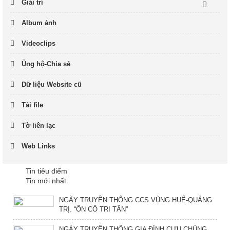
Giải trí
Album ảnh
Videoclips
Ủng hộ-Chia sẻ
Dữ liệu Website cũ
Tải file
Tờ liên lạc
Web Links
Tin tiêu điểm
Tin mới nhất
NGÀY TRUYỀN THỐNG CCS VÙNG HUẾ-QUẢNG
TRỊ. “ÔN CỐ TRI TÂN”
NGÀY TRUYỀN THỐNG GIA ĐÌNH CỰU CHỦNG