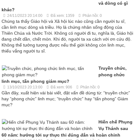
và dòng có gì
khác?
24/11/2023 20:14:00
Đã xem: 1359
Phản hồi: 0
Chúng ta thấy Giáo hội và Xã hội lúc nào cũng cần người tu sĩ,
cần linh mục dòng và triều. Họ là chứng nhân sống động của
Thiên Chúa và Nước Trời. Không có người đi tu, nghĩa là, Giáo hội
đang chết dần, chết mòn. Khi đó, người ta xa cách với ơn cứu độ.
Không thể tưởng tượng được nếu thế giới không còn linh mục,
thiếu vắng người tu sĩ.
Truyền chức,
phong chức
linh mục, tấn phong giám mục?
13/10/2023 20:13:00
Đã xem: 906
Phản hồi: 0
Gần đây, xuất hiện vài bài viết, đặt vấn đề dùng từ: “truyền chức”
hay “phong chức” linh mục; “truyền chức” hay “tấn phong” Giám
mục?
Hiến chế Phụng
Vụ Thánh sau
60 năm: hướng tới sự thực thi đúng đắn và hoàn chỉnh