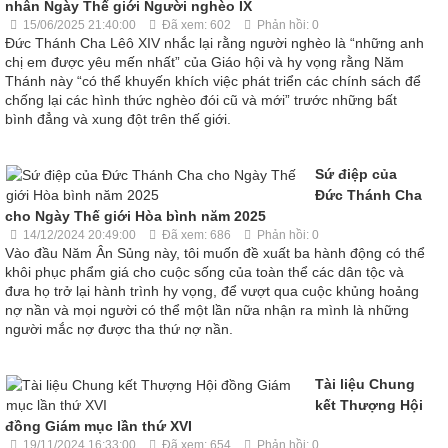
nhân Ngày Thế giới Người nghèo IX
15/06/2025 21:40:00
Đã xem: 602
Phản hồi: 0
Đức Thánh Cha Lêô XIV nhắc lại rằng người nghèo là “những anh
chị em được yêu mến nhất” của Giáo hội và hy vọng rằng Năm
Thánh này “có thể khuyến khích việc phát triển các chính sách để
chống lại các hình thức nghèo đói cũ và mới” trước những bất
bình đẳng và xung đột trên thế giới.
Sứ điệp của
Đức Thánh Cha
cho Ngày Thế giới Hòa bình năm 2025
14/12/2024 20:49:00
Đã xem: 686
Phản hồi: 0
Vào đầu Năm Ân Sủng này, tôi muốn đề xuất ba hành động có thể
khôi phục phẩm giá cho cuộc sống của toàn thể các dân tộc và
đưa họ trở lại hành trình hy vọng, để vượt qua cuộc khủng hoảng
nợ nần và mọi người có thể một lần nữa nhận ra mình là những
người mắc nợ được tha thứ nợ nần.
Tài liệu Chung
kết Thượng Hội
đồng Giám mục lần thứ XVI
19/11/2024 16:33:00
Đã xem: 654
Phản hồi: 0