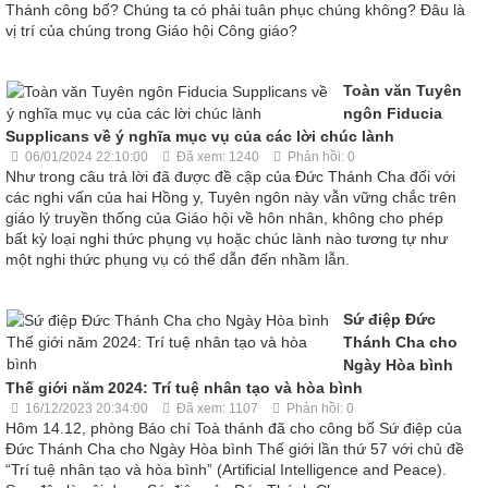
Thánh công bố? Chúng ta có phải tuân phục chúng không? Đâu là
vị trí của chúng trong Giáo hội Công giáo?
Toàn văn Tuyên
ngôn Fiducia
Supplicans về ý nghĩa mục vụ của các lời chúc lành
06/01/2024 22:10:00
Đã xem: 1240
Phản hồi: 0
Như trong câu trả lời đã được đề cập của Đức Thánh Cha đối với
các nghi vấn của hai Hồng y, Tuyên ngôn này vẫn vững chắc trên
giáo lý truyền thống của Giáo hội về hôn nhân, không cho phép
bất kỳ loại nghi thức phụng vụ hoặc chúc lành nào tương tự như
một nghi thức phụng vụ có thể dẫn đến nhầm lẫn.
Sứ điệp Đức
Thánh Cha cho
Ngày Hòa bình
Thế giới năm 2024: Trí tuệ nhân tạo và hòa bình
16/12/2023 20:34:00
Đã xem: 1107
Phản hồi: 0
Hôm 14.12, phòng Báo chí Toà thánh đã cho công bố Sứ điệp của
Đức Thánh Cha cho Ngày Hòa bình Thế giới lần thứ 57 với chủ đề
“Trí tuệ nhân tạo và hòa bình” (Artificial Intelligence and Peace).