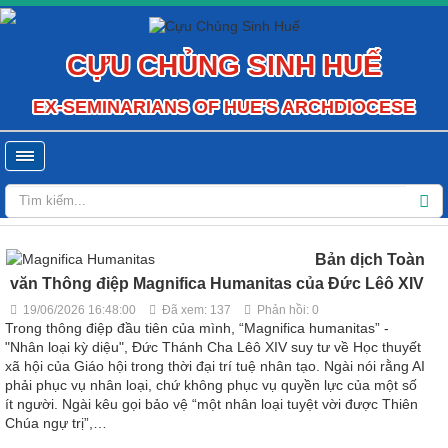
CỰU CHỦNG SINH HUẾ
EX-SEMINARIANS OF HUE'S ARCHDIOCESE
Bản dịch Toàn
văn Thông điệp Magnifica Humanitas của Đức Lêô XIV
19/06/2026 16:48:00
Đã xem: 137
Phản hồi: 0
Trong thông điệp đầu tiên của mình, “Magnifica humanitas” -
"Nhân loại kỳ diệu", Đức Thánh Cha Lêô XIV suy tư về Học thuyết
xã hội của Giáo hội trong thời đại trí tuệ nhân tạo. Ngài nói rằng AI
phải phục vụ nhân loại, chứ không phục vụ quyền lực của một số
ít người. Ngài kêu gọi bảo vệ “một nhân loại tuyệt vời được Thiên
Chúa ngự trị”,…