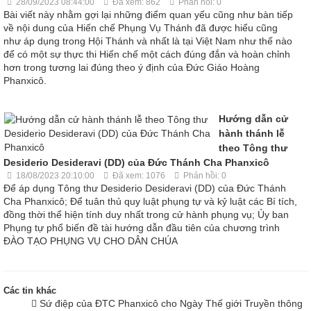
28/09/2023 08:44:00
Đã xem: 862
Phản hồi: 0
Bài viết này nhằm gợi lại những điểm quan yếu cũng như bàn tiếp
về nội dung của Hiến chế Phụng Vụ Thánh đã được hiểu cũng
như áp dụng trong Hội Thánh và nhất là tại Việt Nam như thế nào
để có một sự thực thi Hiến chế một cách đúng đắn và hoàn chỉnh
hơn trong tương lai đúng theo ý định của Đức Giáo Hoàng
Phanxicô.
Hướng dẫn cử
hành thánh lễ
theo Tông thư
Desiderio Desideravi (DD) của Đức Thánh Cha Phanxicô
18/08/2023 20:10:00
Đã xem: 1076
Phản hồi: 0
Để áp dụng Tông thư Desiderio Desideravi (DD) của Đức Thánh
Cha Phanxicô; Để tuân thủ quy luật phụng tự và kỷ luật các Bí tích,
đồng thời thể hiện tính duy nhất trong cử hành phụng vụ; Ủy ban
Phụng tự phổ biến đề tài hướng dẫn đầu tiên của chương trình
ĐÀO TẠO PHỤNG VỤ CHO DÂN CHÚA
Các tin khác
Sứ điệp của ĐTC Phanxicô cho Ngày Thế giới Truyền thông