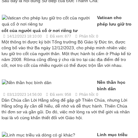
Sau đây là nội dung Sứ điệp của Đức Thánh Cha:
Vatican cho
phép lưu giữ tro
cốt của người quá cố ở nơi riêng tư
14/12/2023 18:10:00
Đã xem: 877
Phản hồi: 0
Một thông tri được ký bởi Tổng trưởng Bộ Giáo lý Đức tin, được
công bố vào thứ Ba ngày 12/12/2023, cho phép minh nhiên việc
lưu giữ tro cốt của người thân. Một thực hành bị cấm ở Pháp kể từ
năm 2008. Rôma cũng đồng ý cho rải tro tại các địa điểm để tro
cốt, nơi tro cốt của nhiều người có thể được trộn lẫn với nhau.
Nền thần học
bình dân
03/12/2023 14:56:00
Đã xem: 958
Phản hồi: 0
Dân Chúa cần Lời Hằng sống để gặp gỡ Thiên Chúa, nhưng Lời
Hằng sống ấy cần dễ hiểu, dễ nhớ và dễ thực hành. Thiên Chúa
thì đơn sơ và gần gũi. Do đó, việc mở lòng ra với thế giới và nhân
loại là vô cùng khẩn thiết đối với Giáo hội.
Linh mục triều