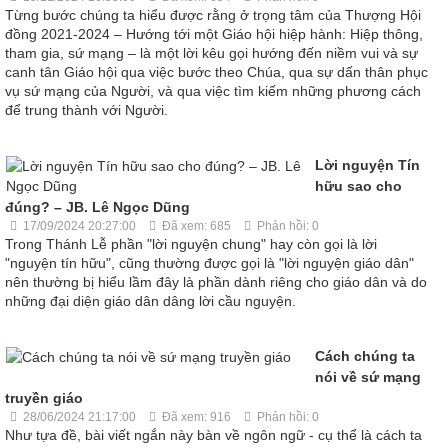
Từng bước chúng ta hiểu được rằng ở trọng tâm của Thượng Hội
đồng 2021-2024 – Hướng tới một Giáo hội hiệp hành: Hiệp thông,
tham gia, sứ mạng – là một lời kêu gọi hướng đến niềm vui và sự
canh tân Giáo hội qua việc bước theo Chúa, qua sự dấn thân phục
vụ sứ mạng của Người, và qua việc tìm kiếm những phương cách
để trung thành với Người.
Lời nguyện Tín
hữu sao cho
đúng? – JB. Lê Ngọc Dũng
17/09/2024 20:27:00
Đã xem: 685
Phản hồi: 0
Trong Thánh Lễ phần "lời nguyện chung" hay còn gọi là lời
"nguyện tín hữu", cũng thường được gọi là "lời nguyện giáo dân"
nên thường bị hiểu lầm đây là phần dành riêng cho giáo dân và do
những đại diện giáo dân dâng lời cầu nguyện.
Cách chúng ta
nói về sứ mạng
truyền giáo
28/06/2024 21:17:00
Đã xem: 916
Phản hồi: 0
Như tựa đề, bài viết ngắn này bàn về ngôn ngữ - cụ thể là cách ta