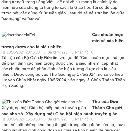
dùng từ ngữ trong tiếng Việt - để nói về sứ mạng là chính lý do
hiện hữu của chúng ta trong tư cách là Giáo hội. Tôi sẽ đề cập
trước hết việc dùng từ “truyền giáo”, sau đó sẽ nêu sự lẫn lộn giữa
“sứ mạng” và “sứ vụ”.
Các chuẩn mực
mới về các hiện
tượng được cho là siêu nhiên
18/05/2024 20:45:00
Đã xem: 925
Phản hồi: 0
Tài liệu của Bộ Giáo lý Đức tin, với tựa đề “Các chuẩn mực thủ tục
để phân định các hiện tượng được cho là siêu nhiên”, cập nhật
các chuẩn mực để phân định các hiện tượng được cho là siêu
nhiên. Được công bố vào Thứ Sáu ngày 17/5/2024, nó sẽ có hiệu
lực vào Chúa Nhật ngày 19/5/2024, vào ngày lễ Chúa Thánh Thần
Hiện Xuống.
Thư của Đức
Thánh Cha gởi
các cha sở: Xây dựng một Giáo hội hiệp hành truyền giáo
03/05/2024 15:58:00
Đã xem: 990
Phản hồi: 0
Làm nổi bật những kho tàng ẩn giấu trong cộng đoàn của họ, thực
hành sự phân định cộng đoàn và chia sẻ tình huynh đệ giữa các