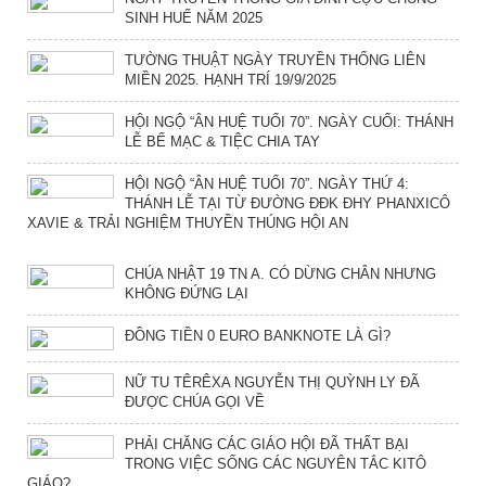
SINH HUẾ NĂM 2025
TƯỜNG THUẬT NGÀY TRUYỀN THỐNG LIÊN
MIỀN 2025. HẠNH TRÍ 19/9/2025
HỘI NGỘ “ÂN HUỆ TUỔI 70”. NGÀY CUỐI: THÁNH
LỄ BẾ MẠC & TIỆC CHIA TAY
HỘI NGỘ “ÂN HUỆ TUỔI 70”. NGÀY THỨ 4:
THÁNH LỄ TẠI TỪ ĐƯỜNG ĐĐK ĐHY PHANXICÔ
XAVIE & TRẢI NGHIỆM THUYỀN THÚNG HỘI AN
CHÚA NHẬT 19 TN A. CÓ DỪNG CHÂN NHƯNG
KHÔNG ĐỨNG LẠI
ĐỒNG TIỀN 0 EURO BANKNOTE LÀ GÌ?
NỮ TU TÊRÊXA NGUYỄN THỊ QUỲNH LY ĐÃ
ĐƯỢC CHÚA GỌI VỀ
PHẢI CHĂNG CÁC GIÁO HỘI ĐÃ THẤT BẠI
TRONG VIỆC SỐNG CÁC NGUYÊN TẮC KITÔ
GIÁO?