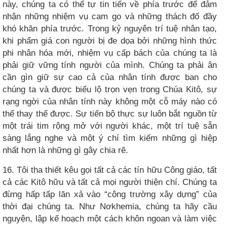
này, chúng ta có thể tự tin tiến về phía trước để đảm
nhận những nhiệm vụ cam go và những thách đố đầy
khó khăn phía trước. Trong kỷ nguyên trí tuệ nhân tạo,
khi phẩm giá con người bị đe dọa bởi những hình thức
phi nhân hóa mới, nhiệm vụ cấp bách của chúng ta là
phải giữ vững tính người của mình. Chúng ta phải ân
cần gìn giữ sự cao cả của nhân tính được ban cho
chúng ta và được biểu lộ trọn vẹn trong Chúa Kitô, sự
rạng ngời của nhân tính này không một cỗ máy nào có
thể thay thế được. Sự tiến bộ thực sự luôn bắt nguồn từ
một trái tim rộng mở với người khác, một trí tuệ sẵn
sàng lắng nghe và một ý chí tìm kiếm những gì hiệp
nhất hơn là những gì gây chia rẽ.
16. Tôi tha thiết kêu gọi tất cả các tín hữu Công giáo, tất
cả các Kitô hữu và tất cả mọi người thiện chí. Chúng ta
đừng hấp tấp lăn xả vào “công trường xây dựng” của
thời đại chúng ta. Như Nơkhemia, chúng ta hãy cầu
nguyện, lập kế hoạch một cách khôn ngoan và làm việc