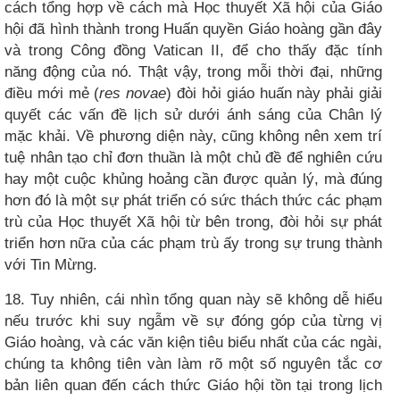
cách tổng hợp về cách mà Học thuyết Xã hội của Giáo
hội đã hình thành trong Huấn quyền Giáo hoàng gần đây
và trong Công đồng Vatican II, để cho thấy đặc tính
năng động của nó. Thật vậy, trong mỗi thời đại, những
điều mới mẻ (
res novae
) đòi hỏi giáo huấn này phải giải
quyết các vấn đề lịch sử dưới ánh sáng của Chân lý
mặc khải. Về phương diện này, cũng không nên xem trí
tuệ nhân tạo chỉ đơn thuần là một chủ đề để nghiên cứu
hay một cuộc khủng hoảng cần được quản lý, mà đúng
hơn đó là một sự phát triển có sức thách thức các phạm
trù của Học thuyết Xã hội từ bên trong, đòi hỏi sự phát
triển hơn nữa của các phạm trù ấy trong sự trung thành
với Tin Mừng.
18. Tuy nhiên, cái nhìn tổng quan này sẽ không dễ hiểu
nếu trước khi suy ngẫm về sự đóng góp của từng vị
Giáo hoàng, và các văn kiện tiêu biểu nhất của các ngài,
chúng ta không tiên vàn làm rõ một số nguyên tắc cơ
bản liên quan đến cách thức Giáo hội tồn tại trong lịch