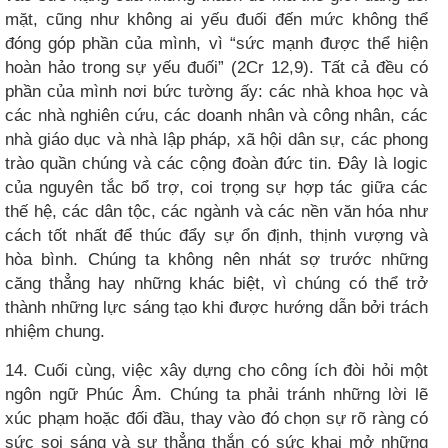
mặt, cũng như không ai yếu đuối đến mức không thể
đóng góp phần của mình, vì “sức mạnh được thể hiện
hoàn hảo trong sự yếu đuối” (2Cr 12,9). Tất cả đều có
phần của mình nơi bức tường ấy: các nhà khoa học và
các nhà nghiên cứu, các doanh nhân và công nhân, các
nhà giáo dục và nhà lập pháp, xã hội dân sự, các phong
trào quần chúng và các cộng đoàn đức tin. Đây là logic
của nguyên tắc bổ trợ, coi trọng sự hợp tác giữa các
thế hệ, các dân tộc, các ngành và các nền văn hóa như
cách tốt nhất để thúc đẩy sự ổn định, thịnh vượng và
hòa bình. Chúng ta không nên nhát sợ trước những
căng thẳng hay những khác biệt, vì chúng có thể trở
thành những lực sáng tạo khi được hướng dẫn bởi trách
nhiệm chung.
14. Cuối cùng, việc xây dựng cho công ích đòi hỏi một
ngôn ngữ Phúc Âm. Chúng ta phải tránh những lời lẽ
xúc phạm hoặc đối đầu, thay vào đó chọn sự rõ ràng có
sức soi sáng và sự thẳng thắn có sức khai mở những