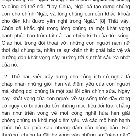
ta cũng có thể nói: “Lạy Chúa, Ngài đã tạo dựng chúng
con cho chính Ngài, và lòng chúng con còn khắc khoải
cho đến khi được yên nghỉ trong Ngài.” [8] Thật vậy,
Chúa đã khắc ghi trong lòng chúng ta một khát vọng
hạnh phúc bao trùm tất cả các chiều kích của đời sống.
Giáo hội, trong đối thoại với những con người nam nữ
thời đại chúng ta, nhận ra sự khẩn thiết phải bảo vệ và
hướng dẫn khát vọng này hướng tới sự thật sâu xa nhất
của nó.
12. Thứ hai, việc xây dựng cho công ích có nghĩa là
chấp nhận những giới hạn và điểm yếu của con người
mà không coi chúng là một sai lỗi cần chỉnh sửa. Ngày
nay, khát vọng của con người về sự sống tròn đầy đang
có nguy cơ bị dẫn dụ bởi những mục tiêu dối lừa, chẳng
hạn như triển vọng về một công nghệ hứa hẹn giải
phóng chúng ta khỏi mọi điểm yếu, và các mô hình hạnh
phúc bỏ lại phía sau những đám dân đông đảo. Rất
thường, chúng ta đặt hy vọng vào những sự “nâng cấp”