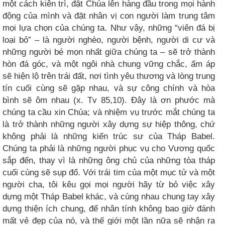
một cách kiên trì, đặt Chúa lên hàng đầu trong mọi hành
động của mình và đặt nhân vị con người làm trung tâm
mọi lựa chọn của chúng ta. Như vậy, những “viên đá bị
loại bỏ” – là người nghèo, người bệnh, người di cư và
những người bé mọn nhất giữa chúng ta – sẽ trở thành
hòn đá góc, và một ngôi nhà chung vững chắc, ấm áp
sẽ hiện lộ trên trái đất, nơi tình yêu thương và lòng trung
tín cuối cùng sẽ gặp nhau, và sự công chính và hòa
bình sẽ ôm nhau (x. Tv 85,10). Đây là ơn phước mà
chúng ta cầu xin Chúa; và nhiệm vụ trước mắt chúng ta
là trở thành những người xây dựng sự hiệp thông, chứ
không phải là những kiến ​​trúc sư của Tháp Babel.
Chúng ta phải là những người phục vụ cho Vương quốc
sắp đến, thay vì là những ông chủ của những tòa tháp
cuối cùng sẽ sụp đổ. Với trái tim của một mục tử và một
người cha, tôi kêu gọi mọi người hãy từ bỏ việc xây
dựng một Tháp Babel khác, và cùng nhau chung tay xây
dựng thiện ích chung, để nhân tính không bao giờ đánh
mất vẻ đẹp của nó, và thế giới một lần nữa sẽ nhận ra