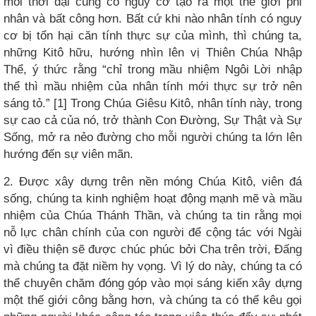
mỗi thời đại cũng có nguy cơ tạo ra một thế giới phi
nhân và bất công hơn. Bất cứ khi nào nhân tính có nguy
cơ bị tổn hại căn tính thực sự của mình, thì chúng ta,
những Kitô hữu, hướng nhìn lên vị Thiên Chúa Nhập
Thể, ý thức rằng “chỉ trong mầu nhiệm Ngôi Lời nhập
thể thì mầu nhiệm của nhân tính mới thực sự trở nên
sáng tỏ.” [1] Trong Chúa Giêsu Kitô, nhân tính này, trong
sự cao cả của nó, trở thành Con Đường, Sự Thật và Sự
Sống, mở ra nẻo đường cho mỗi người chúng ta lớn lên
hướng đến sự viên mãn.
2. Được xây dựng trên nền móng Chúa Kitô, viên đá
sống, chúng ta kinh nghiệm hoạt động mạnh mẽ và mầu
nhiệm của Chúa Thánh Thần, và chúng ta tin rằng mọi
nỗ lực chân chính của con người để cộng tác với Ngài
vì điều thiện sẽ được chúc phúc bởi Cha trên trời, Đấng
mà chúng ta đặt niềm hy vọng. Vì lý do này, chúng ta có
thể chuyên chăm đóng góp vào mọi sáng kiến ​​xây dựng
một thế giới công bằng hơn, và chúng ta có thể kêu gọi