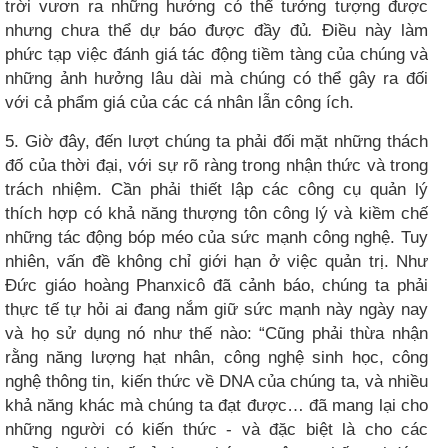
trời vươn ra những hướng có thể tưởng tượng được
nhưng chưa thể dự báo được đầy đủ
.
Điều này làm
phức tạp việc đánh giá tác động tiềm tàng của chúng và
những ảnh hưởng lâu dài mà chúng có thể gây ra đối
với cả phẩm giá của các cá nhân lẫn công ích.
5. Giờ đây, đến lượt chúng ta phải đối mặt những thách
đố của thời đại, với sự rõ ràng trong nhận thức và trong
trách nhiệm. Cần phải thiết lập các công cụ quản lý
thích hợp có khả năng thượng tôn công lý và kiềm chế
những tác động bóp méo của sức mạnh công nghệ. Tuy
nhiên, vấn đề không chỉ giới hạn ở việc quản trị. Như
Đức giáo hoàng Phanxicô đã cảnh báo, chúng ta phải
thực tế tự hỏi ai đang nắm giữ sức mạnh này ngày nay
và họ sử dụng nó như thế nào: “Cũng phải thừa nhận
rằng năng lượng hạt nhân, công nghệ sinh học, công
nghệ thông tin, kiến ​​thức về DNA của chúng ta, và nhiều
khả năng khác mà chúng ta đạt được… đã mang lại cho
những người có kiến ​​thức - và đặc biệt là cho các