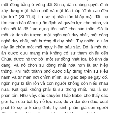
một đồng bằng ở vùng đất Si-na, dân chúng quyết định
xây dựng một thành phố và một tòa tháp “đỉnh cao đến
tận trời” (St 11,4). Lo sợ bị phân tán khắp mặt đất, họ
tìm cách bảo đảm sự ổn định và quyền lực cho mình, và
trên hết là để “tạo dựng tên tuổi” cho bản thân. Đó là
một kỳ tích ấn tượng: một ngôn ngữ duy nhất, một công
nghệ duy nhất, một hướng đi duy nhất. Tuy nhiên, dự án
này ẩn chứa một mối nguy hiểm sâu sắc. Đó là một dự
án được cưu mang mà không có sự tham chiếu đến
Chúa, được hỗ trợ bởi một sự đồng nhất loại bỏ tính đa
dạng, và nó chọn sự đồng nhất hóa hơn là sự hiệp
thông. Khi một thành phố được xây dựng trên sự kiêu
hãnh và tự mãn nơi chính mình, sự giao tiếp sẽ gãy đổ,
ngôn ngữ bị lẫn lộn và con người không còn hiểu nhau
nữa. Kết quả không phải là sự thống nhất, mà là sự
phân tán. Như vậy, câu chuyện Tháp Babel cho thấy các
giới hạn của bất kỳ nỗ lực nào, dù vĩ đại đến đâu, xuất
phát từ sự tự khẳng định, hy sinh phẩm giá con người