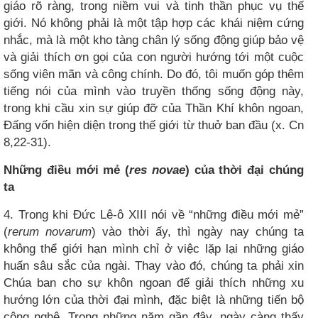
giáo rõ ràng, trong niềm vui và tinh thần phục vụ thế
giới. Nó không phải là một tập hợp các khái niệm cứng
nhắc, mà là một kho tàng chân lý sống động giúp bảo vệ
và giải thích ơn gọi của con người hướng tới một cuộc
sống viên mãn và công chính. Do đó, tôi muốn góp thêm
tiếng nói của mình vào truyền thống sống động này,
trong khi cầu xin sự giúp đỡ của Thần Khí khôn ngoan,
Đấng vốn hiện diện trong thế giới từ thuở ban đầu (x. Cn
8,22-31).
Những điều mới mẻ (
res novae
) của thời đại chúng
ta
4. Trong khi Đức Lê-ô XIII nói về “những điều mới mẻ”
(
rerum novarum
) vào thời ấy, thì ngày nay chúng ta
không thể giới hạn mình chỉ ở việc lặp lại những giáo
huấn sâu sắc của ngài. Thay vào đó, chúng ta phải xin
Chúa ban cho sự khôn ngoan để giải thích những xu
hướng lớn của thời đại mình, đặc biệt là những tiến bộ
công nghệ
.
Trong những năm gần đây, ngày càng thấy