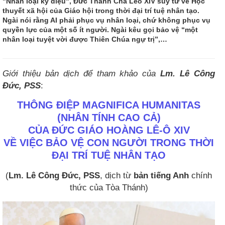
"Nhân loại kỳ diệu", Đức Thánh Cha Lêô XIV suy tư về Học
thuyết xã hội của Giáo hội trong thời đại trí tuệ nhân tạo.
Ngài nói rằng AI phải phục vụ nhân loại, chứ không phục vụ
quyền lực của một số ít người. Ngài kêu gọi bảo vệ “một
nhân loại tuyệt vời được Thiên Chúa ngự trị”,…
Giới thiệu bản dịch để tham khảo của
Lm. Lê Công
Đức, PSS
:
THÔNG ĐIỆP MAGNIFICA HUMANITAS
(NHÂN TÍNH CAO CẢ)
CỦA ĐỨC GIÁO HOÀNG LÊ-Ô XIV
VỀ VIỆC BẢO VỆ CON NGƯỜI TRONG THỜI
ĐẠI TRÍ TUỆ NHÂN TẠO
(
Lm. Lê Công Đức, PSS
, dịch từ
bản tiếng Anh
chính
thức của Tòa Thánh)