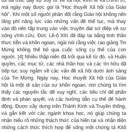
tôi đã thúc đẩy sự suy tư về xã hội, kinh tế và chính trị,
mà ngày nay được gọi là “Học thuyết Xã hội của Giáo
hội”. Khi một số người phản đối rằng Giáo hội không nên
lãng phí năng lực vào những vấn đề thế tục, mà thay
vào đó nên tập trung vào việc truyền đạt sứ điệp về sự
sống vĩnh cửu, Đức Lê-ô XIII đã đáp lại bằng tinh thần
thực tiễn và khôn ngoan, ngài nói rằng việc rao giảng Tin
Mừng không thể bỏ qua cuộc sống cụ thể của con
người. [4] Nhiều thập niên đã trôi qua kể từ đó, và Huấn
quyền, các mục tử, các nhà thần học và các tín hữu đã
tiếp tục suy ngẫm về các vấn đề xã hội dưới ánh sáng
của Tin Mừng. Ngày nay, Học thuyết Xã hội của Giáo
hội là một di sản của sự khôn ngoan, nơi chúng ta tìm
thấy các nguyên tắc để suy nghĩ, các tiêu chí để phân
định và phán quyết, và các hướng dẫn cụ thể để hành
động. Được xây dựng trên Thánh Kinh và Truyền thống,
và gắn kết với các ngành khoa học, nó giúp chúng ta
nhận hiểu rõ những thách thức của hiện tại và nhận diện
những cách thức thích hợp để sống một chứng tá Kitô