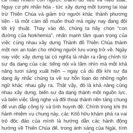
Nguy cơ phi nhân hóa - tức xây dựng một tương lai loại
trừ Thiên Chúa và giảm trừ người khác thành phương
tiện - là một cám dỗ muôn thuở mà ngày nay đang đội
lốt kỹ thuật. Thay vào đó, chúng ta hãy chọn “con
đường của Nơkhemia”, nhấn mạnh tầm quan trọng của
việc cùng nhau xây dựng Thành đô Thiên Chúa thành
một nơi an toàn cho những người lưu vong trở về. Ngày
nay việc xây dựng lại có nghĩa là nhận ra rằng chính từ
sự đa dạng của các tiếng nói và tầm nhìn mà một khả
năng tươi sáng xuất hiện – ngay cả dù đôi khi sự đa
dạng ấy nhắc chúng ta về sự hỗn loạn do những ngôn
ngữ khác nhau gây ra. Thật vậy, đó là khả năng cùng
nhau xây dựng, biến sự đa dạng thành một nguồn lực,
và biến việc lắng nghe và đối thoại thành nền tảng chung
để vun đắp công lý và tình huynh đệ. Chính trong khi thi
hành nhiệm vụ chung này, các Kitô hữu khám phá ra vai
trò độc đáo của mình là hướng dẫn các hành động
hướng về Thiên Chúa để, trong ánh sáng của Ngài, tính