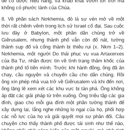
để có được hiệu năng, và khao khát vươn tới trời mà
không có phước lành của Chúa.
8. Về phần sách Nơkhemia, đó là sự vén mở về một
thời rất chênh vênh trong lịch sử Israel cổ đại. Sau cuộc
lưu đày ở Babylon, một phần dân chúng trở về
Giêrusalem, nhưng thành phố vẫn còn đổ nát, tường
thành sụp đổ và cổng thành bị thiêu rụi (x. Nkm 1–2).
Nơkhemia, một người Do thái phục vụ vua Artaxerxes
của Ba Tư, nhận được tin về tình trạng thảm khốc của
thành phố tổ tiên mình. Trước khi hành động, ông đã ăn
chay, cầu nguyện và chuyển cầu cho dân chúng. Rồi
ông xin phép nhà vua trở về Giêrusalem và khi đến nơi,
ông lặng lẽ xem xét các khu vực bị tàn phá. Ông không
áp đặt các giải pháp từ trên xuống. Ông triệu tập các gia
đình, giao cho mỗi gia đình một phần tường thành để
xây dựng lại, lắng nghe những lo ngại của họ, phối hợp
các nỗ lực của họ và giải quyết mọi sự phản đối. Câu
chuyện cho thấy thành phố được tái sinh như thế nào,