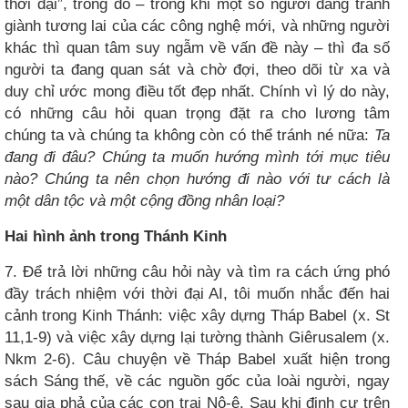
thời đại”, trong đó – trong khi một số người đang tranh
giành tương lai của các công nghệ mới, và những người
khác thì quan tâm suy ngẫm về vấn đề này – thì đa số
người ta đang quan sát và chờ đợi, theo dõi từ xa và
duy chỉ ước mong điều tốt đẹp nhất. Chính vì lý do này,
có những câu hỏi quan trọng đặt ra cho lương tâm
chúng ta và chúng ta không còn có thể tránh né nữa:
Ta
đang đi đâu? Chúng ta muốn hướng mình tới mục tiêu
nào? Chúng ta nên chọn hướng đi nào với tư cách là
một dân tộc và một cộng đồng nhân loại?
Hai hình ảnh trong Thánh Kinh
7. Để trả lời những câu hỏi này và tìm ra cách ứng phó
đầy trách nhiệm với thời đại AI, tôi muốn nhắc đến hai
cảnh trong Kinh Thánh: việc xây dựng Tháp Babel (x. St
11,1-9) và việc xây dựng lại tường thành Giêrusalem (x.
Nkm 2-6). Câu chuyện về Tháp Babel xuất hiện trong
sách Sáng thế, về các nguồn gốc của loài người, ngay
sau gia phả của các con trai Nô-ê. Sau khi định cư trên