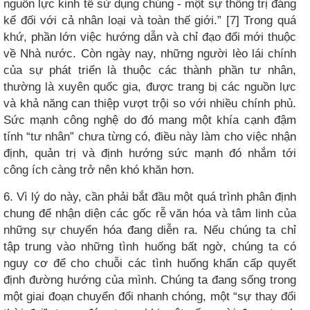
nguồn lực kinh tế sử dụng chúng - một sự thống trị đáng
kể đối với cả nhân loại và toàn thế giới.” [7] Trong quá
khứ, phần lớn việc hướng dẫn và chỉ đạo đổi mới thuộc
về Nhà nước. Còn ngày nay, những người lèo lái chính
của sự phát triển là thuộc các thành phần tư nhân,
thường là xuyên quốc gia, được trang bị các nguồn lực
và khả năng can thiệp vượt trội so với nhiều chính phủ.
Sức mạnh công nghệ do đó mang một khía cạnh đậm
tính “tư nhân” chưa từng có, điều này làm cho việc nhận
định, quản trị và định hướng sức mạnh đó nhắm tới
công ích càng trở nên khó khăn hơn.
6. Vì lý do này, cần phải bắt đầu một quá trình phân định
chung để nhận diện các gốc rễ văn hóa và tâm linh của
những sự chuyển hóa đang diễn ra. Nếu chúng ta chỉ
tập trung vào những tình huống bất ngờ, chúng ta có
nguy cơ để cho chuỗi các tình huống khẩn cấp quyết
định đường hướng của mình. Chúng ta đang sống trong
một giai đoạn chuyển đổi nhanh chóng, một “sự thay đổi