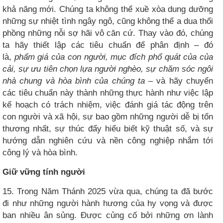
khả năng mới. Chúng ta không thể xuề xòa dung dưỡng
những sự nhiệt tình ngây ngô, cũng không thể a dua thổi
phồng những nỗi sợ hãi vô căn cứ. Thay vào đó, chúng
ta hãy thiết lập các tiêu chuẩn để phân định – đó
là,
phẩm giá của con người, mục đích phổ quát của của
cải, sự ưu tiên chọn lựa người nghèo, sự chăm sóc ngôi
nhà chung và hòa bình của chúng ta
– và hãy chuyển
các tiêu chuẩn này thành những thực hành như việc lập
kế hoạch có trách nhiệm, việc đánh giá tác động trên
con người và xã hội, sự bao gồm những người dễ bị tổn
thương nhất, sự thúc đẩy hiểu biết kỹ thuật số, và sự
hướng dẫn nghiên cứu và nền công nghiệp nhắm tới
công lý và hòa bình.
Giữ vững tính người
15. Trong Năm Thánh 2025 vừa qua, chúng ta đã bước
đi như những người hành hương của hy vọng và được
ban nhiều ân sủng. Được củng cố bởi những ơn lành