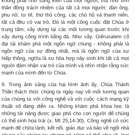
không phải nhờ sáng kiến ​​của một người, mà nhờ tinh
thần đồng trách nhiệm của tất cả mọi người: đàn ông,
phụ nữ, tư tế, thợ thủ công, các chủ hộ và thanh niên,
tất cả đều có vai trò. Đó là một công cuộc đặt Chúa ở
trung tâm, xây dựng lại các mối tương quan trước khi
xây dựng công trình bằng đá. Như vậy, Giêrusalem cổ
đại tái khám phá một ngôn ngữ chung - không phải là
ngôn ngữ của sự đồng nhất, mà là ngôn ngữ của sự
hiệp thông, nghĩa là sự hòa hợp nảy sinh khi tất cả mọi
người đảm nhận vai trò của mình và nhìn nhận rằng sức
mạnh của mình đến từ Chúa.
9. Trong ánh sáng của hai hình ảnh ấy, Chúa Thánh
Thần thách thức chúng ta ngày nay về mối tương quan
của chúng ta với công nghệ và với cuộc cách mạng kỹ
thuật số đang diễn ra. Những khám phá khoa học là
những tài năng được giao phó cho con người để chúng
có thể sinh hoa trái (x. Mt 25,14-30). Công nghệ có sức
mạnh để chữa lành, kết nối, giáo dục và bảo vệ ngôi nhà