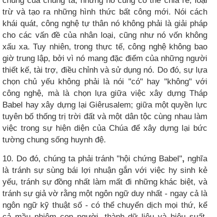
chung của chúng ta; nhưng nó cũng có thể chia rẽ, loại
trừ và tạo ra những hình thức bất công mới. Nói cách
khái quát, công nghệ tự thân nó không phải là giải pháp
cho các vấn đề của nhân loại, cũng như nó vốn không
xấu xa. Tuy nhiên, trong thực tế, công nghệ không bao
giờ trung lập, bởi vì nó mang đặc điểm của những người
thiết kế, tài trợ, điều chỉnh và sử dụng nó. Do đó, sự lựa
chọn chủ yếu không phải là nói "có" hay "không" với
công nghệ, mà là chọn lựa giữa việc xây dựng Tháp
Babel hay xây dựng lại Giêrusalem; giữa một quyền lực
tuyên bố thống trị trời đất và một dân tộc cùng nhau làm
việc trong sự hiện diện của Chúa để xây dựng lại bức
tường chung sống huynh đệ.
10. Do đó, chúng ta phải tránh "hội chứng Babel"
,
nghĩa
là tránh sự sùng bái lợi nhuận gắn với việc hy sinh kẻ
yếu, tránh sự đồng nhất làm mất đi những khác biệt, và
tránh sự giả vờ rằng một ngôn ngữ duy nhất - ngay cả là
ngôn ngữ kỹ thuật số - có thể chuyển dịch mọi thứ, kể
cả mầu nhiệm con người, thành dữ liệu và hiệu suất.