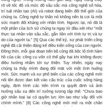
rõ về tốc độ và mức độ sâu sắc mà công nghệ số hóa,
trí tuệ nhân tạo (AI) và robot đang biến đổi thế giới của
chúng ta. Công nghệ tự thân nó không nên bị coi là một
sức mạnh đối kháng với nhân tính. Ngược lại, nó đã là
một phần của lịch sử chúng ta ngay từ đầu xét như “một
thực tại nhân văn sâu sắc, gắn liền với tính tự trị và tự
do của người ta.” [5] Qua các thế kỷ, sự phát triển công
nghệ đã cải thiện đáng kể điều kiện sống của con người.
Đồng thời, mỗi giai đoạn tiến bộ cũng đã bộc lộ tính hàm
hồ của các công cụ vốn có thể gây hại khi không được
điều hướng nhắm tới sự thiện. Tuy nhiên, ngày nay
chúng ta thấy mình đang đối mặt với một tình huống
mới. Sức mạnh và sự phổ biến của các công nghệ mới
nổi lên được đan kết vào cấu trúc của cuộc sống hàng
ngày, định hình các tiến trình ra quyết định và ảnh
hưởng sâu xa đến trí tưởng tượng tập thể: “Chưa bao
giờ nhân loại lại có quyền lực lớn lao như vậy đối với
chính mình.” [6] Các công nghệ mới mở ra một chân