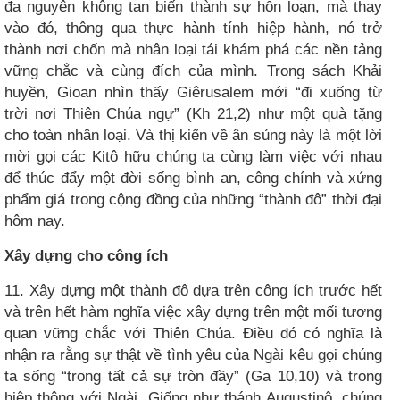
đa nguyên không tan biến thành sự hỗn loạn, mà thay
vào đó, thông qua thực hành tính hiệp hành, nó trở
thành nơi chốn mà nhân loại tái khám phá các nền tảng
vững chắc và cùng đích của mình. Trong sách Khải
huyền, Gioan nhìn thấy Giêrusalem mới “đi xuống từ
trời nơi Thiên Chúa ngự” (Kh 21,2) như một quà tặng
cho toàn nhân loại. Và thị kiến về ân sủng này là một lời
mời gọi các Kitô hữu chúng ta cùng làm việc với nhau
để thúc đẩy một đời sống bình an, công chính và xứng
phẩm giá trong cộng đồng của những “thành đô” thời đại
hôm nay.
Xây dựng cho công ích
11. Xây dựng một thành đô dựa trên công ích trước hết
và trên hết hàm nghĩa việc xây dựng trên một mối tương
quan vững chắc với Thiên Chúa. Điều đó có nghĩa là
nhận ra rằng sự thật về tình yêu của Ngài kêu gọi chúng
ta sống “trong tất cả sự tròn đầy” (Ga 10,10) và trong
hiệp thông với Ngài. Giống như thánh Augustinô, chúng