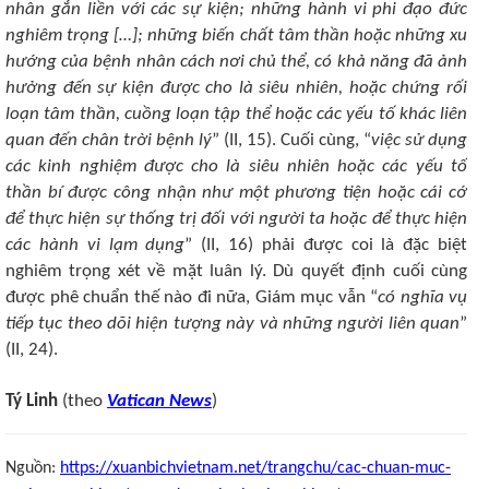
nhân gắn liền với các sự kiện; những hành vi phi đạo đức
nghiêm trọng […]; những biến chất tâm thần hoặc những xu
hướng của bệnh nhân cách nơi chủ thể, có khả năng đã ảnh
hưởng đến sự kiện được cho là siêu nhiên, hoặc chứng rối
loạn tâm thần, cuồng loạn tập thể hoặc các yếu tố khác liên
quan đến chân trời bệnh lý
” (II, 15). Cuối cùng, “
việc sử dụng
các kinh nghiệm được cho là siêu nhiên hoặc các yếu tố
thần bí được công nhận như một phương tiện hoặc cái cớ
để thực hiện sự thống trị đối với người ta hoặc để thực hiện
các hành vi lạm dụng
” (II, 16) phải được coi là đặc biệt
nghiêm trọng xét về mặt luân lý. Dù quyết định cuối cùng
được phê chuẩn thế nào đi nữa, Giám mục vẫn “
có nghĩa vụ
tiếp tục theo dõi hiện tượng này và những người liên quan
”
(II, 24).
Tý Linh
(theo
Vatican News
)
Nguồn:
https://xuanbichvietnam.net/trangchu/cac-chuan-muc-