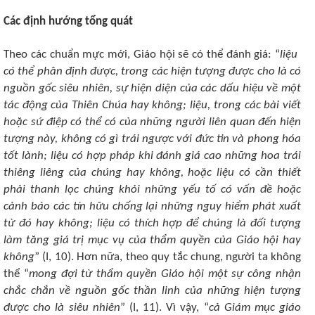
Các định hướng tổng quát
Theo các chuẩn mực mới, Giáo hội sẽ có thể đánh giá: “
liệu ​​
có thể phân định được, trong các hiện tượng được cho là có
nguồn gốc siêu nhiên, sự hiện diện của các dấu hiệu về một
tác động của Thiên Chúa hay không; liệu, trong các bài viết
hoặc sứ điệp có thể có của những người liên quan đến hiện
tượng này, không có gì trái ngược với đức tin và phong hóa
tốt lành; liệu có hợp pháp khi đánh giá cao những hoa trái
thiêng liêng của chúng hay không, hoặc liệu có cần thiết
phải thanh lọc chúng khỏi những yếu tố có vấn đề hoặc
cảnh báo các tín hữu chống lại những nguy hiểm phát xuất
từ đó hay không; liệu có thích hợp để chúng là đối tượng
làm tăng giá trị mục vụ của thẩm quyền của Giáo hội hay
không
” (I, 10). Hơn nữa, theo quy tắc chung, người ta không
thể “
mong đợi từ thẩm quyền Giáo hội một sự công nhận
chắc chắn về nguồn gốc thần linh của những hiện tượng
được cho là siêu nhiên
” (I, 11). Vì vậy, “
cả Giám mục giáo