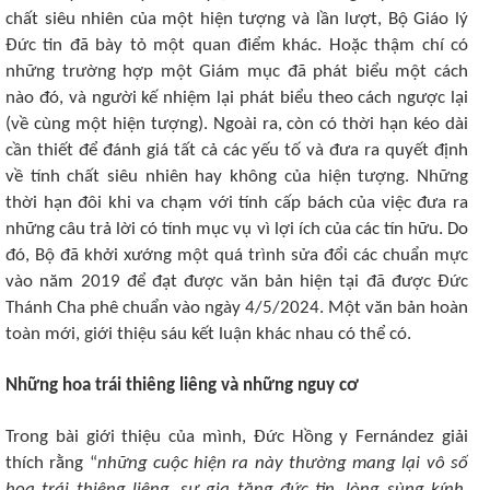
chất siêu nhiên của một hiện tượng và lần lượt, Bộ Giáo lý
Đức tin đã bày tỏ một quan điểm khác. Hoặc thậm chí có
những trường hợp một Giám mục đã phát biểu một cách
nào đó, và người kế nhiệm lại phát biểu theo cách ngược lại
(về cùng một hiện tượng). Ngoài ra, còn có thời hạn kéo dài
cần thiết để đánh giá tất cả các yếu tố và đưa ra quyết định
về tính chất siêu nhiên hay không của hiện tượng. Những
thời hạn đôi khi va chạm với tính cấp bách của việc đưa ra
những câu trả lời có tính mục vụ vì lợi ích của các tín hữu. Do
đó, Bộ đã khởi xướng một quá trình sửa đổi các chuẩn mực
vào năm 2019 để đạt được văn bản hiện tại đã được Đức
Thánh Cha phê chuẩn vào ngày 4/5/2024. Một văn bản hoàn
toàn mới, giới thiệu sáu kết luận khác nhau có thể có.
Những hoa trái thiêng liêng và những nguy cơ
Trong bài giới thiệu của mình, Đức Hồng y Fernández giải
thích rằng “
những cuộc hiện ra này thường mang lại vô số
hoa trái thiêng liêng, sự gia tăng đức tin, lòng sùng kính,