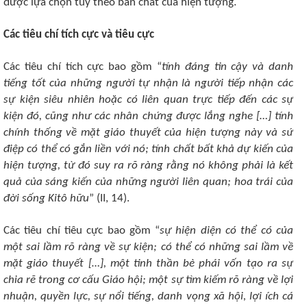
được lựa chọn tùy theo bản chất của hiện tượng.
Các tiêu chí tích cực và tiêu cực
Các tiêu chí tích cực bao gồm “
tính đáng tin cậy và danh
tiếng tốt của những người tự nhận là người tiếp nhận các
sự kiện siêu nhiên hoặc có liên quan trực tiếp đến các sự
kiện đó, cũng như các nhân chứng được lắng nghe […] tính
chính thống về mặt giáo thuyết của hiện tượng này và sứ
điệp có thể có gắn liền với nó; tính chất bất khả dự kiến của
hiện tượng, từ đó suy ra rõ ràng rằng nó không phải là kết
quả của sáng kiến của những người liên quan; hoa trái của
đời sống Kitô hữu
” (II, 14).
Các tiêu chí tiêu cực bao gồm “
sự hiện diện có thể có của
một sai lầm rõ ràng về sự kiện; có thể có những sai lầm về
mặt giáo thuyết […], một tinh thần bè phái vốn tạo ra sự
chia rẽ trong cơ cấu Giáo hội; một sự tìm kiếm rõ ràng về lợi
nhuận, quyền lực, sự nổi tiếng, danh vọng xã hội, lợi ích cá