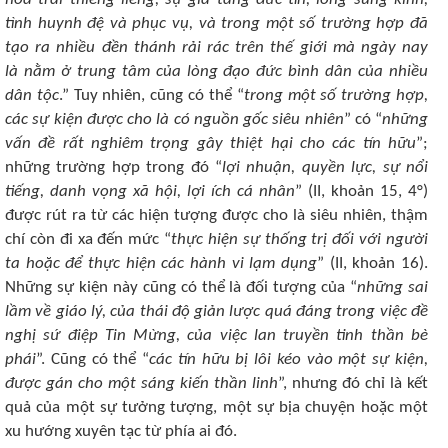
tình huynh đệ và phục vụ, và trong một số trường hợp đã
tạo ra nhiều đền thánh rải rác trên thế giới mà ngày nay
là
nằm ở trung tâm của lòng đạo đức bình dân của nhiều
dân tộc
.” Tuy nhiên, cũng có thể “
trong một số trường hợp,
các sự kiện được cho là có nguồn gốc siêu nhiên
” có “
những
vấn đề rất nghiêm trọng gây thiệt hại cho các tín hữu
”;
những trường hợp trong đó “
lợi nhuận, quyền lực, sự nổi
tiếng, danh vọng xã hội, lợi ích cá nhân
” (II, khoản 15, 4°)
được rút ra từ các hiện tượng được cho là siêu nhiên, thậm
chí còn đi xa đến mức “
thực hiện sự thống trị đối với người
ta hoặc để thực hiện các hành vi lạm dụng
” (II, khoản 16).
Những sự kiện này cũng có thể là đối tượng của “
những sai
lầm về giáo lý, của thái độ giản lược quá đáng trong việc đề
nghị sứ điệp Tin Mừng, của việc lan truyền tinh thần bè
phái
”. Cũng có thể “
các tín hữu bị lôi kéo vào một sự kiện,
được gán cho một sáng kiến ​​thần linh
”, nhưng đó chỉ là kết
quả của một sự tưởng tượng, một sự bịa chuyện hoặc một
xu hướng xuyên tạc từ phía ai đó.