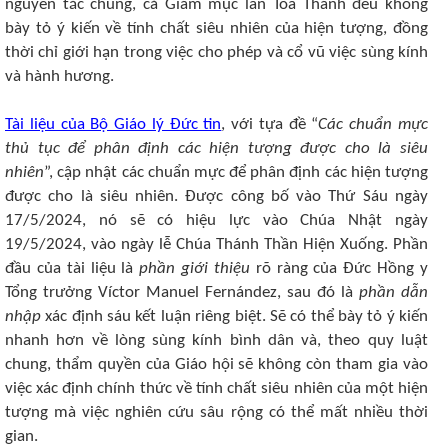
nguyên tắc chung, cả Giám mục lẫn Tòa Thánh đều không
bày tỏ ý kiến về tính chất siêu nhiên của hiện tượng, đồng
thời chỉ giới hạn trong việc cho phép và cổ vũ việc sùng kính
và hành hương.
Tài liệu của Bộ Giáo lý Đức tin
, với tựa đề “
Các chuẩn mực
thủ tục để phân định các hiện tượng được cho là siêu
nhiên
”, cập nhật các chuẩn mực để phân định các hiện tượng
được cho là siêu nhiên. Được công bố vào Thứ Sáu ngày
17/5/2024, nó sẽ có hiệu lực vào Chúa Nhật ngày
19/5/2024, vào ngày lễ Chúa Thánh Thần Hiện Xuống. Phần
đầu của tài liệu là
phần giới thiệu
rõ ràng của Đức Hồng y
Tổng trưởng Víctor Manuel Fernández, sau đó là
phần dẫn
nhập
xác định sáu kết luận riêng biệt. Sẽ có thể bày tỏ ý kiến
nhanh hơn về lòng sùng kính bình dân và, theo quy luật
chung, thẩm quyền của Giáo hội sẽ không còn tham gia vào
việc xác định chính thức về tính chất siêu nhiên của một hiện
tượng mà việc nghiên cứu sâu rộng có thể mất nhiều thời
gian.