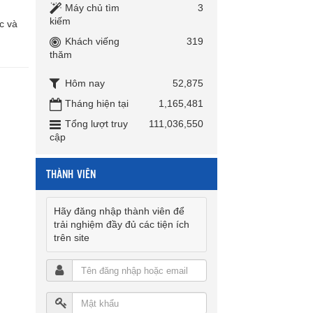
Máy chủ tìm
3
kiếm
c và
Khách viếng
319
thăm
Hôm nay
52,875
Tháng hiện tại
1,165,481
Tổng lượt truy
111,036,550
cập
THÀNH VIÊN
Hãy đăng nhập thành viên để
trải nghiệm đầy đủ các tiện ích
trên site