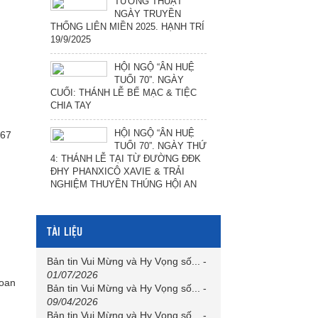
TƯỜNG THUẬT
NGÀY TRUYỀN
THỐNG LIÊN MIỀN 2025. HẠNH TRÍ
19/9/2025
HỘI NGỘ “ÂN HUỆ
TUỔI 70”. NGÀY
CUỐI: THÁNH LỄ BẾ MẠC & TIỆC
CHIA TAY
HỘI NGỘ “ÂN HUỆ
 67
TUỔI 70”. NGÀY THỨ
4: THÁNH LỄ TẠI TỪ ĐƯỜNG ĐĐK
ĐHY PHANXICÔ XAVIE & TRẢI
NGHIỆM THUYỀN THÚNG HỘI AN
TÀI LIỆU
Bản tin Vui Mừng và Hy Vọng số...
-
01/07/2026
oan
Bản tin Vui Mừng và Hy Vọng số...
-
09/04/2026
Bản tin Vui Mừng và Hy Vọng số...
-