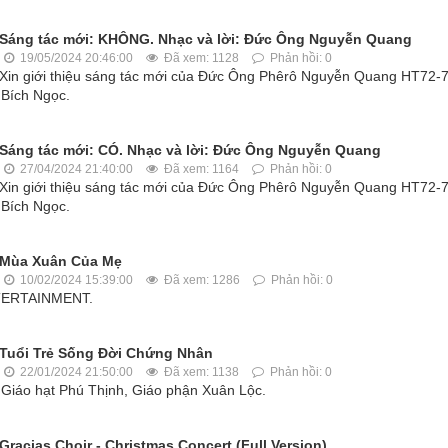
Sáng tác mới: KHÔNG. Nhạc và lời: Đức Ông Nguyễn Quang
19/05/2024 20:46:00
Đã xem: 1128
Phản hồi: 0
Xin giới thiệu sáng tác mới của Đức Ông Phêrô Nguyễn Quang HT72-7
 Bích Ngọc.
Sáng tác mới: CÓ. Nhạc và lời: Đức Ông Nguyễn Quang
27/04/2024 21:40:00
Đã xem: 1164
Phản hồi: 0
Xin giới thiệu sáng tác mới của Đức Ông Phêrô Nguyễn Quang HT72-7
 Bích Ngọc.
Mùa Xuân Của Mẹ
10/02/2024 15:39:00
Đã xem: 1286
Phản hồi: 0
NTERTAINMENT.
Tuổi Trẻ Sống Đời Chứng Nhân
22/01/2024 21:50:00
Đã xem: 1138
Phản hồi: 0
 Giáo hạt Phú Thịnh, Giáo phận Xuân Lộc.
Gracias Choir - Christmas Concert (Full Version)