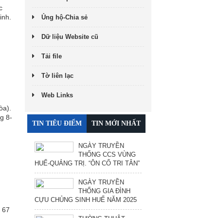
c
inh.
Ủng hộ-Chia sẻ
Dữ liệu Website cũ
Tải file
Tờ liên lạc
Web Links
òa).
g 8-
TIN TIÊU ĐIỂM
TIN MỚI NHẤT
NGÀY TRUYỀN
THỐNG CCS VÙNG
HUẾ-QUẢNG TRỊ. “ÔN CỐ TRI TÂN”
NGÀY TRUYỀN
THỐNG GIA ĐÌNH
CỰU CHỦNG SINH HUẾ NĂM 2025
 67