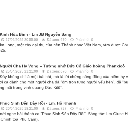
Kinh Hòa Bình - Lm JB Nguyễn Sang
17/06/2025 20:55:00
Đã xem: 670
Phản hồi: 0
im Long, một cây đại thụ của nền Thánh nhạc Việt Nam, vừa được Ch
025.
Người Cha Hy Vọng – Tưởng nhớ Đức Cố Giáo hoàng Phanxicô
25/04/2025 21:21:00
Đã xem: 670
Phản hồi: 0
Đây không chỉ là một bài hát, mà là lời chứng sống động của niềm hy 
ngợi ca dành cho một người cha đã “ôm trọn từng người yếu hèn”, đã “b
ng mãi trong vinh quang Đức Kitô”.
Phục Sinh Đến Đây Rồi - Lm. Hồ Khanh
20/04/2025 18:21:00
Đã xem: 727
Phản hồi: 0
mời nghe bài thánh ca “Phục Sinh Đến Đây Rồi”. Sáng tác: Lm Giuse 
x Chính tòa Phủ Cam).