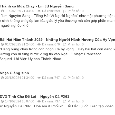
Thánh ca Mùa Chay - Lm JB Nguyễn Sang
11/03/2025 21:33:00
Đã xem: 659
Phản hồi: 0
"Lm Nguyễn Sang - Tiếng Hát Vì Người Nghèo" như một phương tiện 
 hy sinh không chỉ giúp lan tỏa giáo lý yêu thương mà còn góp phần man
g người nghèo khổ.
Bài Hát Năm Thánh 2025 - Những Người Hành Hương Của Hy Vọ
01/03/2025 21:24:00
Đã xem: 676
Phản hồi: 0
“Đang bừng cháy trong con ngọn lửa hy vọng... Đây bài hát con dâng 
Đường con đi từng bước vững tin vào Ngài...” Nhạc: Francesco
Sequeri. Lời Việt: Ủy ban Thánh Nhạc
Nhạc Giáng sinh
23/12/2024 21:34:00
Đã xem: 747
Phản hồi: 0
DVD Tình Cha Để Lại – Nguyễn Cả PX61
14/10/2024 10:07:00
Đã xem: 737
Phản hồi: 0
lời: Nguyễn Cả PX61. Hòa âm & Phối khí: Hồ Đắc Quốc. Biên tập video