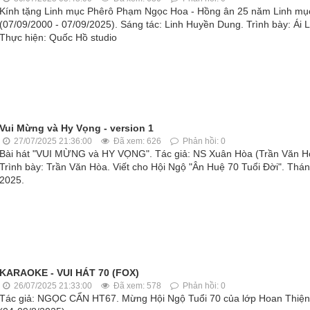
Kính tặng Linh mục Phêrô Phạm Ngọc Hoa - Hồng ân 25 năm Linh mụ
(07/09/2000 - 07/09/2025). Sáng tác: Linh Huyền Dung. Trình bày: Ái L
Thực hiện: Quốc Hồ studio
Vui Mừng và Hy Vọng - version 1
27/07/2025 21:36:00
Đã xem: 626
Phản hồi: 0
Bài hát "VUI MỪNG và HY VỌNG". Tác giả: NS Xuân Hòa (Trần Văn H
Trình bày: Trần Văn Hòa. Viết cho Hội Ngộ "Ân Huệ 70 Tuổi Đời". Thán
2025.
KARAOKE - VUI HÁT 70 (FOX)
26/07/2025 21:33:00
Đã xem: 578
Phản hồi: 0
Tác giả: NGỌC CẨN HT67. Mừng Hội Ngộ Tuổi 70 của lớp Hoan Thiện