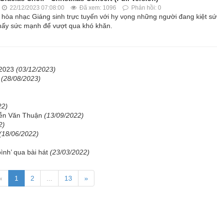
22/12/2023 07:08:00
Đã xem: 1096
Phản hồi: 0
òa nhạc Giáng sinh trực tuyến với hy vọng những người đang kiệt sứ
 thấy sức mạnh để vượt qua khó khăn.
 2023
(03/12/2023)
G
(28/08/2023)
22)
yễn Văn Thuận
(13/09/2022)
2)
(18/06/2022)
bình’ qua bài hát
(23/03/2022)
«
1
2
...
13
»