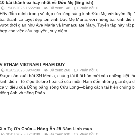
10 bài thánh ca hay nhất về Đức Mẹ (English)
15/06/2026 16:22:00
Đã xem: 146
Phản hồi: 0
Hãy đắm mình trong vẻ đẹp của lòng sùng kính Đức Mẹ với tuyển tập 
bài thánh ca tuyệt đẹp tôn vinh Đức Mẹ Maria, với những bài kinh điển
vượt thời gian như Ave Maria và Immaculate Mary. Tuyển tập này rất 
hợp cho việc cầu nguyện, suy niệm…
VIETNAM VIETNAM I PHAM DUY
01/05/2026 09:44:00
Đã xem: 268
Phản hồi: 0
Được sản xuất bởi SN Media, chúng tôi thổi hồn mới vào những kiệt tá
kinh điển—từ điệu Bolero hoài cổ của miền Nam đến những giai điệu 
ca vi diệu của Đồng bằng sông Cửu Long—bằng cách tái hiện chúng 
tiếng Anh và tiếng Pháp.
Xin Tạ Ơn Chúa – Hồng Ân 25 Năm Linh mục
30/07/2025 05:48:00
Đã xem: 630
Phản hồi: 0