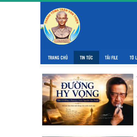
TRANG CHỦ
TIN TỨC
TẢI FILE
TỜ 