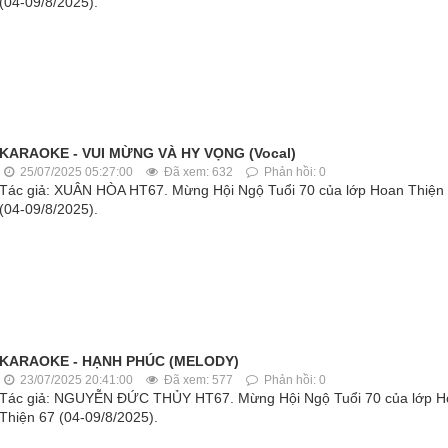
(04-09/8/2025).
KARAOKE - VUI MỪNG VÀ HY VỌNG (Vocal)
25/07/2025 05:27:00
Đã xem: 632
Phản hồi: 0
Tác giả: XUÂN HÒA HT67. Mừng Hội Ngộ Tuổi 70 của lớp Hoan Thiện
(04-09/8/2025).
KARAOKE - HẠNH PHÚC (MELODY)
23/07/2025 20:41:00
Đã xem: 577
Phản hồi: 0
Tác giả: NGUYỄN ĐỨC THỦY HT67. Mừng Hội Ngộ Tuổi 70 của lớp H
Thiện 67 (04-09/8/2025).