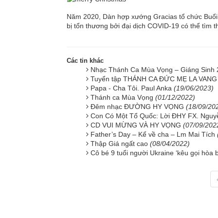
Năm 2020, Dàn hợp xướng Gracias tổ chức Buổi h
bị tổn thương bởi đại dịch COVID-19 có thể tìm
Các tin khác
Nhạc Thánh Ca Mùa Vọng – Giáng Sinh
Tuyển tập THÁNH CA ĐỨC MẸ LA VAN
Papa - Cha Tôi. Paul Anka
(19/06/2023)
Thánh ca Mùa Vọng
(01/12/2022)
Đêm nhạc ĐƯỜNG HY VỌNG
(18/09/20
Con Có Một Tổ Quốc: Lời ĐHY FX. Ngu
CD VUI MỪNG VÀ HY VỌNG
(07/09/202
Father’s Day – Kể về cha – Lm Mai Tích
Thập Giá ngất cao
(08/04/2022)
Cô bé 9 tuổi người Ukraine ‘kêu gọi hòa 