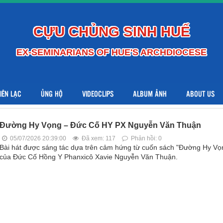
CỰU CHỦNG SINH HUẾ
EX-SEMINARIANS OF HUE'S ARCHDIOCESE
LIÊN LẠC
ỦNG HỘ
VIDEOCLIPS
ALBUM ẢNH
ABOUT US
Đường Hy Vọng – Đức Cố HY PX Nguyễn Văn Thuận
05/07/2026 20:39:00
Đã xem: 117
Phản hồi: 0
Bài hát được sáng tác dựa trên cảm hứng từ cuốn sách "Đường Hy Vọ
của Đức Cố Hồng Y Phanxicô Xavie Nguyễn Văn Thuận.