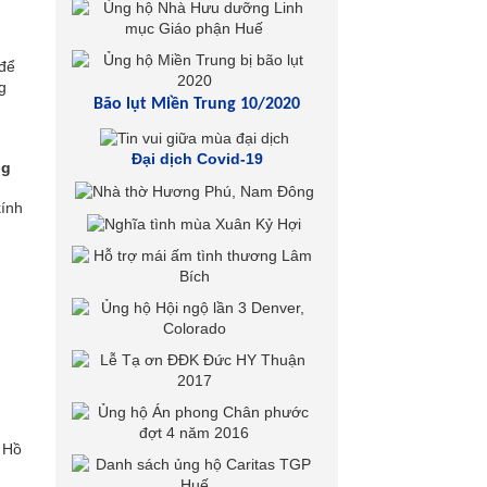
để
g
Bão lụt Miền Trung 10/2020
Đại dịch Covid-19
ng
kính
: Hồ