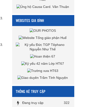
3.
WEBSITES GIA ĐÌNH
3.
THỐNG KÊ TRUY CẬP
Đang truy cập
322