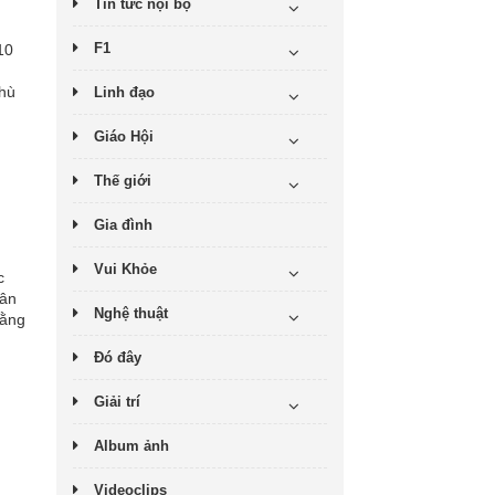
Tin tức nội bộ
F1
10
phù
Linh đạo
Giáo Hội
Thế giới
Gia đình
Vui Khỏe
c
dân
Nghệ thuật
bằng
Đó đây
Giải trí
Album ảnh
Videoclips