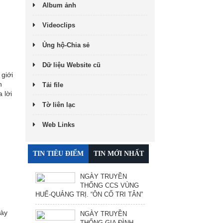
Album ảnh
Videoclips
Ủng hộ-Chia sẻ
Dữ liệu Website cũ
giới
n
Tải file
 lời
Tờ liên lạc
Web Links
TIN TIÊU ĐIỂM
TIN MỚI NHẤT
NGÀY TRUYỀN
THỐNG CCS VÙNG
HUẾ-QUẢNG TRỊ. “ÔN CỐ TRI TÂN”
này
NGÀY TRUYỀN
THỐNG GIA ĐÌNH