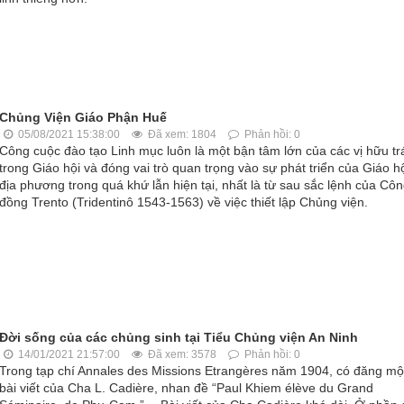
Chủng Viện Giáo Phận Huế
05/08/2021 15:38:00
Đã xem: 1804
Phản hồi: 0
Công cuộc đào tạo Linh mục luôn là một bận tâm lớn của các vị hữu tr
trong Giáo hội và đóng vai trò quan trọng vào sự phát triển của Giáo h
địa phương trong quá khứ lẫn hiện tại, nhất là từ sau sắc lệnh của Cô
đồng Trento (Tridentinô 1543-1563) về việc thiết lập Chủng viện.
Đời sống của các chủng sinh tại Tiểu Chủng viện An Ninh
14/01/2021 21:57:00
Đã xem: 3578
Phản hồi: 0
Trong tạp chí Annales des Missions Etrangères năm 1904, có đăng mộ
bài viết của Cha L. Cadière, nhan đề “Paul Khiem élève du Grand