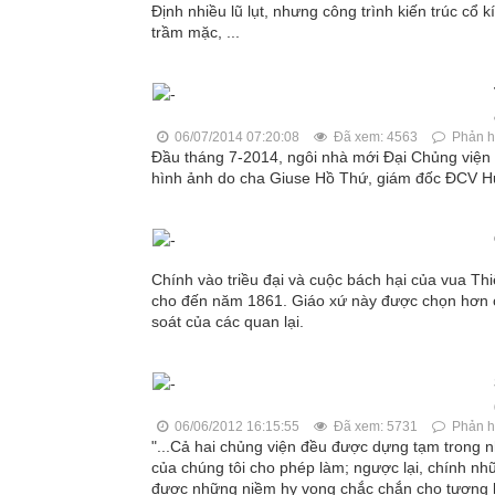
Định nhiều lũ lụt, nhưng công trình kiến trúc cổ
trầm mặc, ...
06/07/2014 07:20:08
Đã xem: 4563
Phản hồ
Đầu tháng 7-2014, ngôi nhà mới Đại Chủng viện
hình ảnh do cha Giuse Hồ Thứ, giám đốc ĐCV Hu
Chính vào triều đại và cuộc bách hại của vua Th
cho đến năm 1861. Giáo xứ này được chọn hơn cá
soát của các quan lại.
06/06/2012 16:15:55
Đã xem: 5731
Phản hồ
"...Cả hai chủng viện đều được dựng tạm trong n
của chúng tôi cho phép làm; ngược lại, chính nh
được những niềm hy vọng chắc chắn cho tương la