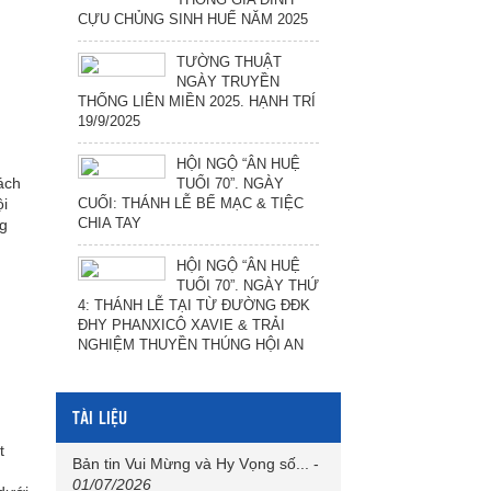
CỰU CHỦNG SINH HUẾ NĂM 2025
TƯỜNG THUẬT
NGÀY TRUYỀN
THỐNG LIÊN MIỀN 2025. HẠNH TRÍ
19/9/2025
HỘI NGỘ “ÂN HUỆ
ách
TUỔI 70”. NGÀY
CUỐI: THÁNH LỄ BẾ MẠC & TIỆC
ội
CHIA TAY
ng
HỘI NGỘ “ÂN HUỆ
TUỔI 70”. NGÀY THỨ
4: THÁNH LỄ TẠI TỪ ĐƯỜNG ĐĐK
ĐHY PHANXICÔ XAVIE & TRẢI
NGHIỆM THUYỀN THÚNG HỘI AN
TÀI LIỆU
t
Bản tin Vui Mừng và Hy Vọng số...
-
01/07/2026