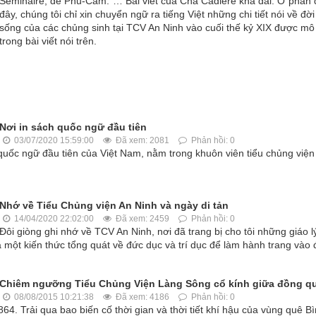
Séminaire, de Phu-Cam.”… Bài viết của Cha Cadière khá dài. Ở phần 
đây, chúng tôi chỉ xin chuyển ngữ ra tiếng Việt những chi tiết nói về đời
sống của các chủng sinh tại TCV An Ninh vào cuối thế kỷ XIX được mô
trong bài viết nói trên.
Nơi in sách quốc ngữ đầu tiên
03/07/2020 15:59:00
Đã xem: 2081
Phản hồi: 0
quốc ngữ đầu tiên của Việt Nam, nằm trong khuôn viên tiểu chủng viện
Nhớ về Tiểu Chủng viện An Ninh và ngày di tản
14/04/2020 22:02:00
Đã xem: 2459
Phản hồi: 0
Đôi giòng ghi nhớ về TCV An Ninh, nơi đã trang bị cho tôi những giáo l
một kiến thức tổng quát về đức dục và trí dục để làm hành trang vào 
Chiêm ngưỡng Tiểu Chủng Viện Làng Sông cổ kính giữa đồng q
08/08/2015 10:21:38
Đã xem: 4186
Phản hồi: 0
 Trải qua bao biến cố thời gian và thời tiết khí hậu của vùng quê B