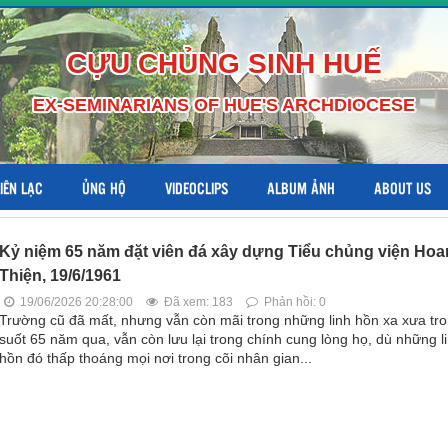
CỰU CHỦNG SINH HUẾ
EX-SEMINARIANS OF HUE'S ARCHDIOCESE
LIÊN LẠC
ỦNG HỘ
VIDEOCLIPS
ALBUM ẢNH
ABOUT US
Kỷ niệm 65 năm đặt viên đá xây dựng Tiểu chủng viện Hoa
Thiện, 19/6/1961
19/06/2026 20:28:00
Đã xem: 183
Phản hồi: 0
Trường cũ đã mất, nhưng vẫn còn mãi trong những linh hồn xa xưa tr
suốt 65 năm qua, vẫn còn lưu lại trong chính cung lòng họ, dù những l
hồn đó thấp thoáng mọi nơi trong cõi nhân gian...