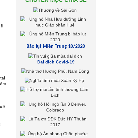
CHUYÊN MỤC CHIA SẺ
uế
ố
Bão lụt Miền Trung 10/2020
Đại dịch Covid-19
tại
iểm
Huế
ó