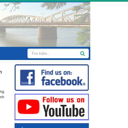
n
ong
inh