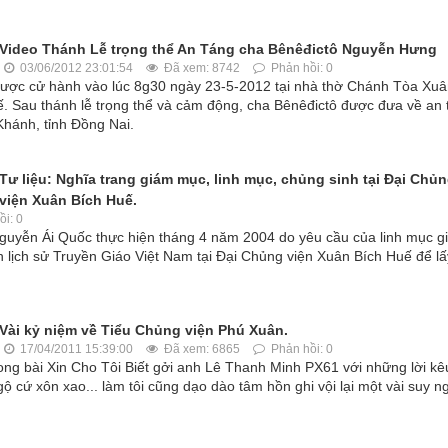
Video Thánh Lễ trọng thể An Táng cha Bênêđictô Nguyễn Hưng
03/06/2012 23:01:54
Đã xem: 8742
Phản hồi: 0
ược cử hành vào lúc 8g30 ngày 23-5-2012 tại nhà thờ Chánh Tòa Xu
 Sau thánh lễ trọng thể và cảm động, cha Bênêđictô được đưa về an 
Khánh, tỉnh Đồng Nai.
Tư liệu: Nghĩa trang giám mục, linh mục, chủng sinh tại Đại Chủ
viện Xuân Bích Huế.
i: 0
guyễn Ái Quốc thực hiện tháng 4 năm 2004 do yêu cầu của linh mục g
ịch sử Truyền Giáo Việt Nam tại Đại Chủng viện Xuân Bích Huế để lấ
Vài kỷ niệm về Tiểu Chủng viện Phú Xuân.
17/04/2011 15:39:00
Đã xem: 6865
Phản hồi: 0
ng bài Xin Cho Tôi Biết gởi anh Lê Thanh Minh PX61 với những lời kê
 cứ xôn xao... làm tôi cũng dạo dào tâm hồn ghi vội lại một vài suy n