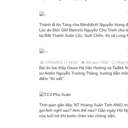
Thánh lễ An Táng cha Bênêđictô Nguyễn Hưng đ
Lộc do Đức GM Đaminh Nguyễn Chu Trinh chủ tế.
tại Đất Thánh Xuân Lộc, Suối Chồn, thị xã Long 
27/04/2011 17:48:00
Đã xem: 7432
Phản hồ
Bài do hai thầy Giuse Hà Văn Hường và Tađêô N
sư Antôn Nguyễn Trường Thăng, hướng dẫn môn l
điểm “thi viết”.
Thời gian gần đây, NT Hoàng Xuân Tịnh AN41 tro
gọi Anh nghĩ sao? Anh thế nào? Gần ngày Hội Ngộ
của tuổi trẻ khi bước chân vào chủng viện.