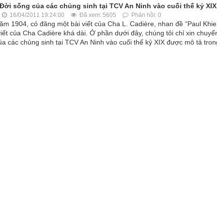
Đời sống của các chủng sinh tại TCV An Ninh vào cuối thế kỷ XIX
16/04/2011 19:24:00
Đã xem: 5605
Phản hồi: 0
năm 1904, có đăng một bài viết của Cha L. Cadière, nhan đề “Paul Khi
ết của Cha Cadière khá dài. Ở phần dưới đây, chúng tôi chỉ xin chuyể
 của các chủng sinh tại TCV An Ninh vào cuối thế kỷ XIX được mô tả tron