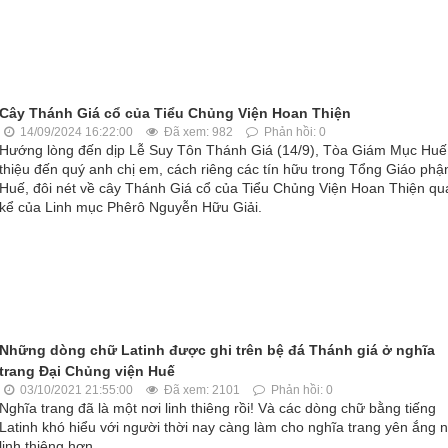
Cây Thánh Giá cổ của Tiểu Chủng Viện Hoan Thiện
14/09/2024 16:22:00
Đã xem: 982
Phản hồi: 0
Hướng lòng đến dịp Lễ Suy Tôn Thánh Giá (14/9), Tòa Giám Mục Huế 
thiệu đến quý anh chị em, cách riêng các tín hữu trong Tổng Giáo phậ
Huế, đôi nét về cây Thánh Giá cổ của Tiểu Chủng Viện Hoan Thiện qua
kể của Linh mục Phêrô Nguyễn Hữu Giải.
Những dòng chữ Latinh được ghi trên bệ đá Thánh giá ở nghĩa
trang Đại Chủng viện Huế
03/10/2021 21:55:00
Đã xem: 2101
Phản hồi: 0
Nghĩa trang đã là một nơi linh thiêng rồi! Và các dòng chữ bằng tiếng
Latinh khó hiểu với người thời nay càng làm cho nghĩa trang yên ắng 
linh thiêng hơn.