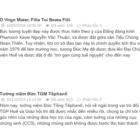
O Virgo Mater, Filia Tui Beata Filii
19/05/2026 16:06:00
Đã xem: 248
Phản hồi: 0
Bức tượng tuyệt đẹp này được thực hiện theo ý của Đấng đáng kính
Phanxicô Xavie Nguyễn Văn Thuận, và được đặt giữa sân Tiểu Chủng 
Hoan Thiện. Tuy nhiên, khi cơ sở đào tạo này bị chính quyền tịch thu 
năm 1979 để làm trường học, tượng Đức Mẹ đã được đưa lên Đại Ch
viện Huế và được đặt ở đó “trơ gan cùng tuế nguyệt” cho đến nay.
Tưởng niệm Đức TGM Têphanô
30/12/2024 16:14:00
Đã xem: 923
Phản hồi: 0
Hôm nay, tưởng niệm Đức Tổng Têphanô, nói về ngài trong vai trò đối 
TGP Huế và Giáo hội thì đã được nhắc đến nhiều rồi, chúng ta chỉ nói 
góc nhìn của những đứa học trò của ngài, cảm tưởng của những cụu
chủng sinh (CCS), những chủng sinh không được bước lên bàn thánh.