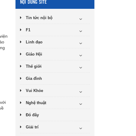
NỘI DUNG SITE
Tin tức nội bộ
F1
viện
vào
Linh đạo
ủng
Giáo Hội
Thế giới
Gia đình
Vui Khỏe
với
Nghệ thuật
về
Đó đây
Giải trí