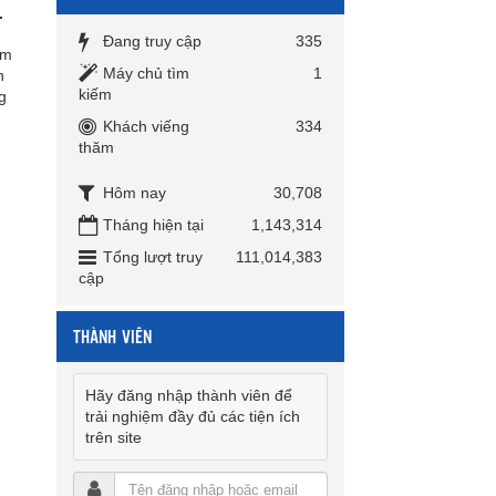
.
Đang truy cập
335
em
Máy chủ tìm
1
n
kiếm
g
Khách viếng
334
thăm
Hôm nay
30,708
Tháng hiện tại
1,143,314
Tổng lượt truy
111,014,383
cập
THÀNH VIÊN
Hãy đăng nhập thành viên để
trải nghiệm đầy đủ các tiện ích
trên site