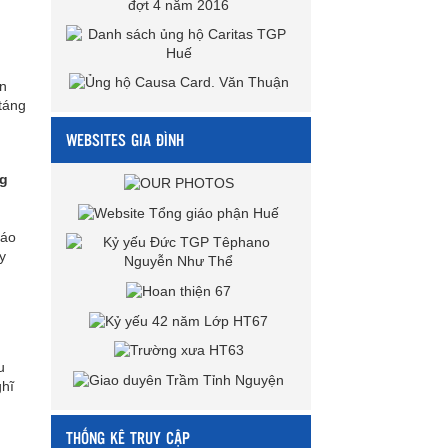
ân
táng
WEBSITES GIA ĐÌNH
ng
iáo
y
u
ghĩ
THỐNG KÊ TRUY CẬP