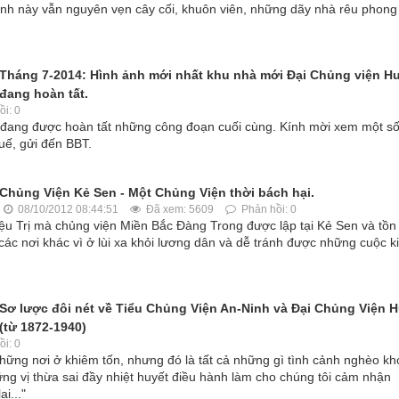
 kính này vẫn nguyên vẹn cây cối, khuôn viên, những dãy nhà rêu phong
Tháng 7-2014: Hình ảnh mới nhất khu nhà mới Đại Chủng viện H
đang hoàn tất.
i: 0
 đang được hoàn tất những công đoạn cuối cùng. Kính mời xem một s
ế, gửi đến BBT.
Chủng Viện Kẻ Sen - Một Chủng Viện thời bách hại.
08/10/2012 08:44:51
Đã xem: 5609
Phản hồi: 0
iệu Trị mà chủng viện Miền Bắc Đàng Trong được lập tại Kẻ Sen và tồn 
c nơi khác vì ở lùi xa khỏi lương dân và dễ tránh được những cuộc k
Sơ lược đôi nét về Tiểu Chủng Viện An-Ninh và Đại Chủng Viện 
(từ 1872-1940)
i: 0
hững nơi ở khiêm tốn, nhưng đó là tất cả những gì tình cảnh nghèo kh
ững vị thừa sai đầy nhiệt huyết điều hành làm cho chúng tôi cảm nhận
i..."