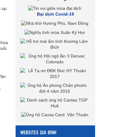
 tại
Đại dịch Covid-19
Chúa
uổi.
Văn
.
WEBSITES GIA ĐÌNH