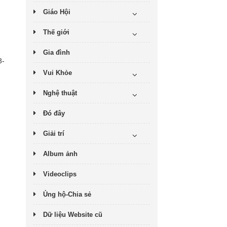
Giáo Hội
Thế giới
Gia đình
3-
Vui Khỏe
Nghệ thuật
Đó đây
Giải trí
Album ảnh
Videoclips
Ủng hộ-Chia sẻ
Dữ liệu Website cũ