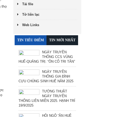
’
Tải file
 thọ
Tờ liên lạc
Web Links
TIN TIÊU ĐIỂM
TIN MỚI NHẤT
NGÀY TRUYỀN
THỐNG CCS VÙNG
HUẾ-QUẢNG TRỊ. “ÔN CỐ TRI TÂN”
NGÀY TRUYỀN
THỐNG GIA ĐÌNH
CỰU CHỦNG SINH HUẾ NĂM 2025
ược
TƯỜNG THUẬT
họ
NGÀY TRUYỀN
THỐNG LIÊN MIỀN 2025. HẠNH TRÍ
19/9/2025
HỘI NGỘ “ÂN HUỆ