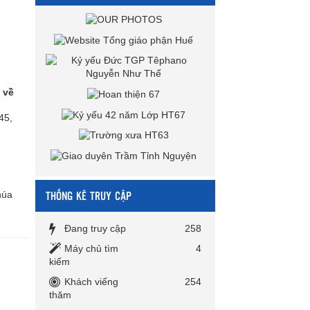
 về
45,
THỐNG KÊ TRUY CẬP
húa
Đang truy cập
258
Máy chủ tìm
4
kiếm
Khách viếng
254
thăm