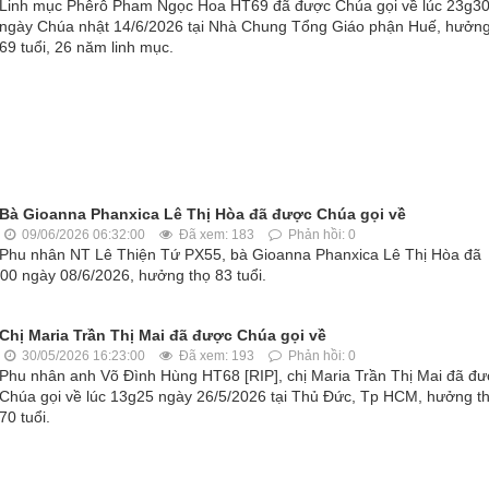
Linh mục Phêrô Pham Ngọc Hoa HT69 đã được Chúa gọi về lúc 23g30
ngày Chúa nhật 14/6/2026 tại Nhà Chung Tổng Giáo phận Huế, hưởng
69 tuổi, 26 năm linh mục.
Bà Gioanna Phanxica Lê Thị Hòa đã được Chúa gọi về
09/06/2026 06:32:00
Đã xem: 183
Phản hồi: 0
Phu nhân NT Lê Thiện Tứ PX55, bà Gioanna Phanxica Lê Thị Hòa đã
g00 ngày 08/6/2026, hưởng thọ 83 tuổi.
Chị Maria Trần Thị Mai đã được Chúa gọi về
30/05/2026 16:23:00
Đã xem: 193
Phản hồi: 0
Phu nhân anh Võ Đình Hùng HT68 [RIP], chị Maria Trần Thị Mai đã đ
Chúa gọi về lúc 13g25 ngày 26/5/2026 tại Thủ Đức, Tp HCM, hưởng t
70 tuổi.