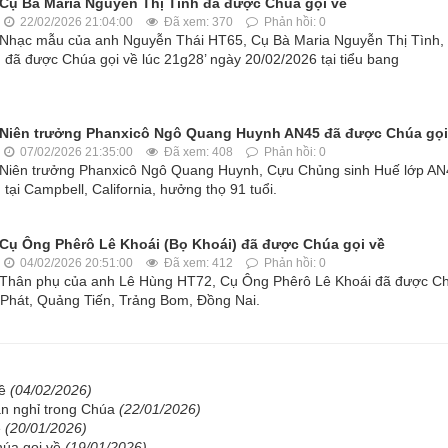
Cụ Bà Maria Nguyễn Thị Tình đã được Chúa gọi về
22/02/2026 21:04:00
Đã xem: 370
Phản hồi: 0
Nhạc mẫu của anh Nguyễn Thái HT65, Cụ Bà Maria Nguyễn Thị Tình,
 đã được Chúa gọi về lúc 21g28’ ngày 20/02/2026 tại tiểu bang
Niên trưởng Phanxicô Ngô Quang Huynh AN45 đã được Chúa gọi
07/02/2026 21:35:00
Đã xem: 408
Phản hồi: 0
Niên trưởng Phanxicô Ngô Quang Huynh, Cựu Chủng sinh Huế lớp AN
ại Campbell, California, hưởng thọ 91 tuổi.
Cụ Ông Phêrô Lê Khoái (Bọ Khoái) đã được Chúa gọi về
04/02/2026 20:51:00
Đã xem: 412
Phản hồi: 0
Thân phụ của anh Lê Hùng HT72, Cụ Ông Phêrô Lê Khoái đã được C
g Phát, Quảng Tiến, Trảng Bom, Ðồng Nai.
về
(04/02/2026)
n nghỉ trong Chúa
(22/01/2026)
ề
(20/01/2026)
húa gọi về
(19/01/2026)