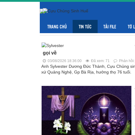
TRANG CHỦ
TIN TỨC
TẢI FILE
TỜ 
gọi về
03/08/2026 18:36:00
Đã xem: 71
Phản hồi:
Anh Sylvester Dương Đức Thành, Cựu Chủng sinh
xứ Quảng Nghệ, Gp Bà Rịa, hưởng thọ 76 tuổi.