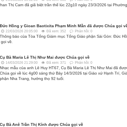
n Thị Cam đã giã biệt trần thế lúc 22g10 ngày 23/3/2026 tại Phườn
Đức Hồng y Gioan Baotixita Phạm Minh Mẫn đã được Chúa gọi v
22/03/2026 20:05:00
Đã xem: 352
Phản hồi: 0
Thông báo của Tòa Tổng Giám mục Tổng Giáo phận Sài Gòn: Đức H
gọi về.
Cụ Bà Maria Lê Thị Như Mai được Chúa gọi về
14/03/2026 21:29:00
Đã xem: 371
Phản hồi: 0
Nhạc mẫu của anh Lê Huy HT67, Cụ Bà Maria Lê Thị Như Mai đã đượ
Chúa gọi về lúc 4g00 sáng thứ Bảy 14/3/2026 tại Giáo xứ Hạnh Trí, Gi
phận Nha Trang, hưởng thọ 92 tuổi.
Cụ Bà Anê Trần Thị Kính được Chúa gọi về