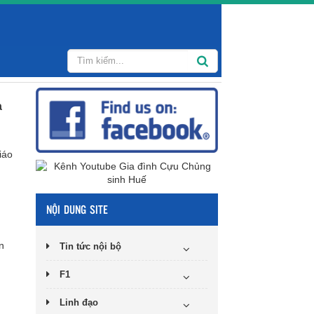
a
iáo
NỘI DUNG SITE
n
Tin tức nội bộ
F1
Linh đạo