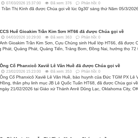
07/03/2026 15:37:00
Đã xem: 376
Phản hồi: 0
ần Thị Kính đã được Chúa gọi về lúc 0g30’ sáng thứ Năm 05/3/2026
CCS Huế Gioakim Trần Kim Sơn HT66 đã được Chúa gọi về
04/03/2026 10:29:00
Đã xem: 363
Phản hồi: 0
Anh Gioakim Trần Kim Sơn, Cựu Chủng sinh Huế lớp HT66, đã được 
ng Phát, Quảng Phát, Quảng Tiến, Trảng Bom, Ðồng Nai, hưởng thọ 72 t
Ông Cố Phanxicô Xaviê Lê Văn Huề đã được Chúa gọi về
23/02/2026 15:23:00
Đã xem: 353
Phản hồi: 0
Ông Cố Phanxicô Xaviê Lê Văn Huề, bào huynh của Đức TGM PX Lê 
Hồng, thân phụ linh mục JB Lê Quốc Tuấn HT68, đã được Chúa gọi về
ngày 21/02/2026 tại Giáo xứ Thánh Anrê Dũng Lạc, Oklahoma City, OK