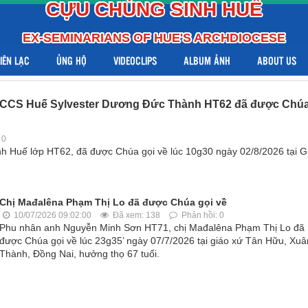
CỰU CHỦNG SINH HUẾ
EX-SEMINARIANS OF HUE'S ARCHDIOCESE
LIÊN LẠC
ỦNG HỘ
VIDEOCLIPS
ALBUM ẢNH
ABOUT US
CCS Huế Sylvester Dương Đức Thành HT62 đã được Chú
 0
 Huế lớp HT62, đã được Chúa gọi về lúc 10g30 ngày 02/8/2026 tại G
Chị Mađalêna Phạm Thị Lo đã được Chúa gọi về
10/07/2026 09:02:00
Đã xem: 138
Phản hồi: 0
Phu nhân anh Nguyễn Minh Sơn HT71, chị Mađalêna Phạm Thị Lo đã
được Chúa gọi về lúc 23g35’ ngày 07/7/2026 tại giáo xứ Tân Hữu, Xuâ
Thành, Đồng Nai, hưởng thọ 67 tuổi.