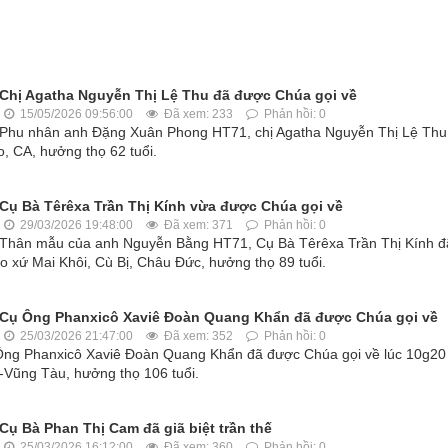
Chị Agatha Nguyễn Thị Lệ Thu đã được Chúa gọi về
15/05/2026 09:56:00
Đã xem: 233
Phản hồi: 0
Phu nhân anh Đặng Xuân Phong HT71, chị Agatha Nguyễn Thị Lệ Thu
, CA, hưởng thọ 62 tuổi.
Cụ Bà Têrêxa Trần Thị Kính vừa được Chúa gọi về
29/03/2026 19:48:00
Đã xem: 371
Phản hồi: 0
Thân mẫu của anh Nguyễn Bằng HT71, Cụ Bà Têrêxa Trần Thị Kính đ
o xứ Mai Khôi, Cù Bị, Châu Đức, hưởng thọ 89 tuổi.
Cụ Ông Phanxicô Xaviê Đoàn Quang Khẩn đã được Chúa gọi về
25/03/2026 21:47:00
Đã xem: 352
Phản hồi: 0
ng Phanxicô Xaviê Đoàn Quang Khẩn đã được Chúa gọi về lúc 10g20
-Vũng Tàu, hưởng thọ 106 tuổi.
Cụ Bà Phan Thị Cam đã giã biệt trần thế
25/03/2026 16:12:00
Đã xem: 360
Phản hồi: 0