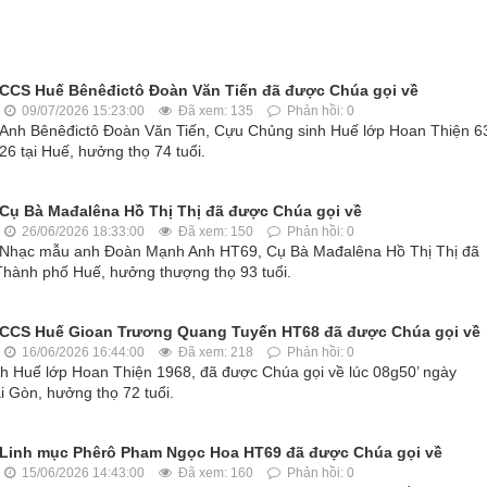
CCS Huế Bênêđictô Đoàn Văn Tiến đã được Chúa gọi về
09/07/2026 15:23:00
Đã xem: 135
Phản hồi: 0
Anh Bênêđictô Đoàn Văn Tiến, Cựu Chủng sinh Huế lớp Hoan Thiện 6
6 tại Huế, hưởng thọ 74 tuổi.
Cụ Bà Mađalêna Hồ Thị Thị đã được Chúa gọi về
26/06/2026 18:33:00
Đã xem: 150
Phản hồi: 0
Nhạc mẫu anh Đoàn Mạnh Anh HT69, Cụ Bà Mađalêna Hồ Thị Thị đã
Thành phố Huế, hưởng thượng thọ 93 tuổi.
CCS Huế Gioan Trương Quang Tuyến HT68 đã được Chúa gọi về
16/06/2026 16:44:00
Đã xem: 218
Phản hồi: 0
 Huế lớp Hoan Thiện 1968, đã được Chúa gọi về lúc 08g50’ ngày
 Gòn, hưởng thọ 72 tuổi.
Linh mục Phêrô Pham Ngọc Hoa HT69 đã được Chúa gọi về
15/06/2026 14:43:00
Đã xem: 160
Phản hồi: 0