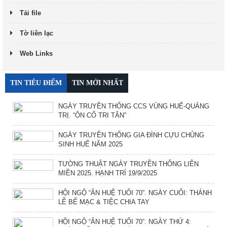
Tải file
Tờ liên lạc
Web Links
TIN TIÊU ĐIỂM
TIN MỚI NHẤT
NGÀY TRUYỀN THỐNG CCS VÙNG HUẾ-QUẢNG
TRỊ. “ÔN CỐ TRI TÂN”
NGÀY TRUYỀN THỐNG GIA ĐÌNH CỰU CHỦNG
SINH HUẾ NĂM 2025
TƯỜNG THUẬT NGÀY TRUYỀN THỐNG LIÊN
MIỀN 2025. HẠNH TRÍ 19/9/2025
HỘI NGỘ “ÂN HUỆ TUỔI 70”. NGÀY CUỐI: THÁNH
LỄ BẾ MẠC & TIỆC CHIA TAY
HỘI NGỘ “ÂN HUỆ TUỔI 70”. NGÀY THỨ 4: