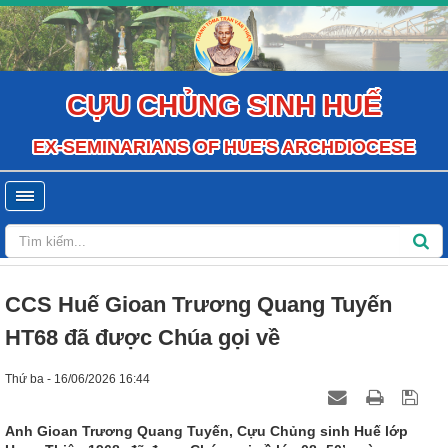
CỰU CHỦNG SINH HUẾ
EX-SEMINARIANS OF HUE'S ARCHDIOCESE
CCS Huế Gioan Trương Quang Tuyến
HT68 đã được Chúa gọi về
Thứ ba - 16/06/2026 16:44
Anh Gioan Trương Quang Tuyến, Cựu Chủng sinh Huế lớp