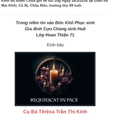
Kính đã được Chúa gọi về lúc 20g ngày 28/3/2026 tại Giáo xứ
Mai Khôi, Cù Bị, Châu Đức, hưởng thọ 89 tuổi.
Trong niềm tin vào Đức Kitô Phục sinh
Gia đình Cựu Chủng sinh Huế
Lớp Hoan Thiện 71
Kính báo
Cụ Bà Têrêxa Trần Thị Kính