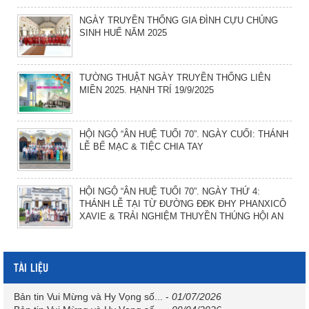
NGÀY TRUYỀN THỐNG GIA ĐÌNH CỰU CHỦNG
SINH HUẾ NĂM 2025
TƯỜNG THUẬT NGÀY TRUYỀN THỐNG LIÊN
MIỀN 2025. HẠNH TRÍ 19/9/2025
HỘI NGỘ “ÂN HUỆ TUỔI 70”. NGÀY CUỐI: THÁNH
LỄ BẾ MẠC & TIỆC CHIA TAY
HỘI NGỘ “ÂN HUỆ TUỔI 70”. NGÀY THỨ 4:
THÁNH LỄ TẠI TỪ ĐƯỜNG ĐĐK ĐHY PHANXICÔ
XAVIE & TRẢI NGHIỆM THUYỀN THÚNG HỘI AN
TÀI LIỆU
Bản tin Vui Mừng và Hy Vọng số...
-
01/07/2026