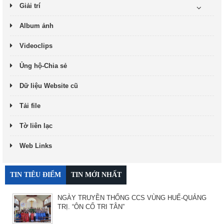
Giải trí
Album ảnh
Videoclips
Ủng hộ-Chia sẻ
Dữ liệu Website cũ
Tải file
Tờ liên lạc
Web Links
TIN TIÊU ĐIỂM
TIN MỚI NHẤT
NGÀY TRUYỀN THỐNG CCS VÙNG HUẾ-QUẢNG
TRỊ. “ÔN CỐ TRI TÂN”