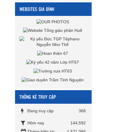
WEBSITES GIA ĐÌNH
THỐNG KÊ TRUY CẬP
Đang truy cập
368
Hôm nay
144,592
Tháng hiện tại
1,521,094