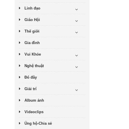
Linh đạo
Giáo Hội
Thế giới
Gia đình
Vui Khỏe
Nghệ thuật
Đó đây
Giải trí
Album ảnh
Videoclips
Ủng hộ-Chia sẻ