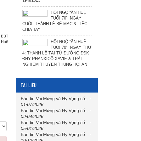
19/9/2025
HỘI NGỘ “ÂN HUỆ
TUỔI 70”. NGÀY
CUỐI: THÁNH LỄ BẾ MẠC & TIỆC
CHIA TAY
:
BBT
HỘI NGỘ “ÂN HUỆ
h Huế
TUỔI 70”. NGÀY THỨ
4: THÁNH LỄ TẠI TỪ ĐƯỜNG ĐĐK
ĐHY PHANXICÔ XAVIE & TRẢI
NGHIỆM THUYỀN THÚNG HỘI AN
TÀI LIỆU
Bản tin Vui Mừng và Hy Vọng số...
-
01/07/2026
Bản tin Vui Mừng và Hy Vọng số...
-
09/04/2026
Bản tin Vui Mừng và Hy Vọng số...
-
05/01/2026
Bản tin Vui Mừng và Hy Vọng số...
-
10/10/2025