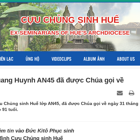
CỰU CHỦNG SINH HUẾ
EX-SEMINARIANS OF HUE'S ARCHDIOCESE
LIÊN LẠC
ỦNG HỘ
VIDEOCLIPS
ALBUM ẢNH
ABOUT US
uang Huynh AN45 đã được Chúa gọi về
 Chủng sinh Huế lớp AN45, đã được Chúa gọi về ngày 31 tháng 
 91 tuổi.
ềm tin vào Đức Kitô Phục sinh
đình Cựu Chủng sinh Huế