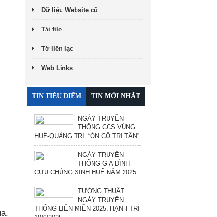
Dữ liệu Website cũ
Tải file
Tờ liên lạc
Web Links
TIN TIÊU ĐIỂM
TIN MỚI NHẤT
NGÀY TRUYỀN
THỐNG CCS VÙNG
HUẾ-QUẢNG TRỊ. “ÔN CỐ TRI TÂN”
NGÀY TRUYỀN
THỐNG GIA ĐÌNH
CỰU CHỦNG SINH HUẾ NĂM 2025
TƯỜNG THUẬT
NGÀY TRUYỀN
THỐNG LIÊN MIỀN 2025. HẠNH TRÍ
a.