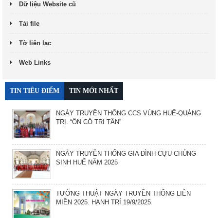
Dữ liệu Website cũ
Tải file
Tờ liên lạc
Web Links
TIN TIÊU ĐIỂM
TIN MỚI NHẤT
NGÀY TRUYỀN THỐNG CCS VÙNG HUẾ-QUẢNG
TRỊ. “ÔN CỐ TRI TÂN”
NGÀY TRUYỀN THỐNG GIA ĐÌNH CỰU CHỦNG
SINH HUẾ NĂM 2025
TƯỜNG THUẬT NGÀY TRUYỀN THỐNG LIÊN
MIỀN 2025. HẠNH TRÍ 19/9/2025