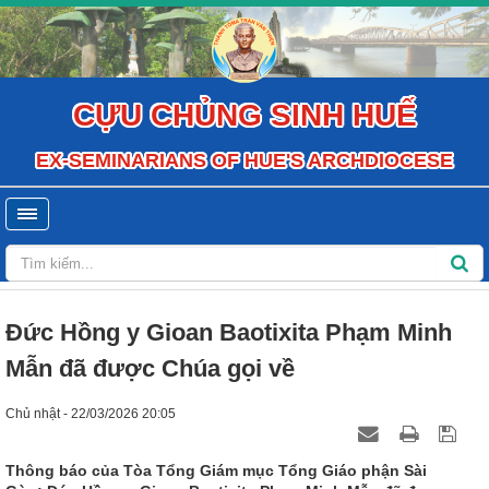
CỰU CHỦNG SINH HUẾ
EX-SEMINARIANS OF HUE'S ARCHDIOCESE
Đức Hồng y Gioan Baotixita Phạm Minh
Mẫn đã được Chúa gọi về
Chủ nhật - 22/03/2026 20:05
Thông báo của Tòa Tổng Giám mục Tổng Giáo phận Sài