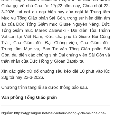
Chúa gọi về nhà Cha lúc 17g22 hôm nay, Chúa nhật 22-
3-2026, tại nơi cư ngụ hiện nay của ngài là Trung tâm
Mục vụ Tổng Giáo phận Sài Gòn, trong sự hiện diện ấm
áp của Đức Tổng Giám mục Giuse Nguyễn Năng, Đức
Tổng Giám mục Marek Zalewski - Đại diện Tòa Thánh
Vatican tại Việt Nam, Đức cha phụ tá Giuse Bùi Công
Trác, Cha Giám đốc Đại Chủng viện, Cha Giám đốc
Trung tâm Mục vụ, Ban Tư vấn Tổng Giáo phận Sài
Gòn, đại diện các chủng sinh Đại chủng viện Sài Gòn và
thân nhân của Đức Hồng y Gioan Baotixita.
Xin các giáo xứ đổ chuông sầu kéo dài 10 phút vào lúc
20g tối nay 22-3-2026.
Chương trình tang lễ sẽ được thông báo sau.
Văn phòng Tổng Giáo phận
Nguồn:
https://tgpsaigon.net/bai-viet/duc-hong-y-da-ve-nha-cha-