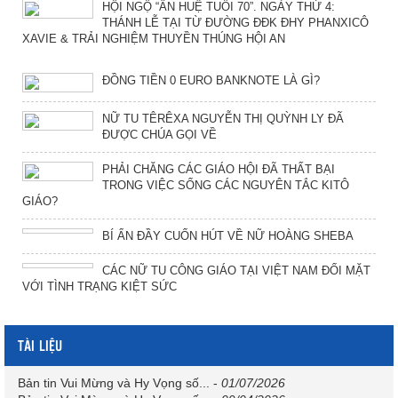
HỘI NGỘ “ÂN HUỆ TUỔI 70”. NGÀY THỨ 4:
THÁNH LỄ TẠI TỪ ĐƯỜNG ĐĐK ĐHY PHANXICÔ
XAVIE & TRẢI NGHIỆM THUYỀN THÚNG HỘI AN
ĐỒNG TIỀN 0 EURO BANKNOTE LÀ GÌ?
NỮ TU TÊRÊXA NGUYỄN THỊ QUỲNH LY ĐÃ
ĐƯỢC CHÚA GỌI VỀ
PHẢI CHĂNG CÁC GIÁO HỘI ĐÃ THẤT BẠI
TRONG VIỆC SỐNG CÁC NGUYÊN TẮC KITÔ
GIÁO?
BÍ ẨN ĐẦY CUỐN HÚT VỀ NỮ HOÀNG SHEBA
CÁC NỮ TU CÔNG GIÁO TẠI VIỆT NAM ĐỐI MẶT
VỚI TÌNH TRẠNG KIỆT SỨC
TÀI LIỆU
Bản tin Vui Mừng và Hy Vọng số...
-
01/07/2026