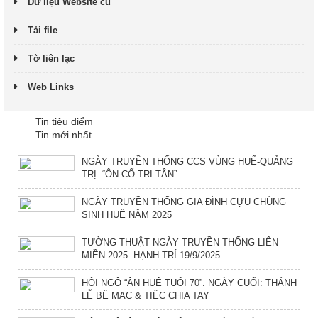
Dữ liệu Website cũ
Tải file
Tờ liên lạc
Web Links
Tin tiêu điểm
Tin mới nhất
NGÀY TRUYỀN THỐNG CCS VÙNG HUẾ-QUẢNG
TRỊ. “ÔN CỐ TRI TÂN”
NGÀY TRUYỀN THỐNG GIA ĐÌNH CỰU CHỦNG
SINH HUẾ NĂM 2025
TƯỜNG THUẬT NGÀY TRUYỀN THỐNG LIÊN
MIỀN 2025. HẠNH TRÍ 19/9/2025
HỘI NGỘ “ÂN HUỆ TUỔI 70”. NGÀY CUỐI: THÁNH
LỄ BẾ MẠC & TIỆC CHIA TAY