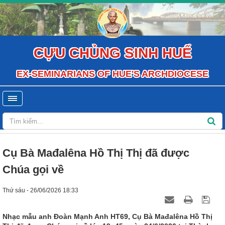
CỰU CHỦNG SINH HUẾ
EX-SEMINARIANS OF HUE'S ARCHDIOCESE
Cụ Bà Mađalêna Hồ Thị Thị đã được
Chúa gọi về
Thứ sáu - 26/06/2026 18:33
Nhạc mẫu anh Đoàn Mạnh Anh HT69, Cụ Bà Mađalêna Hồ Thị