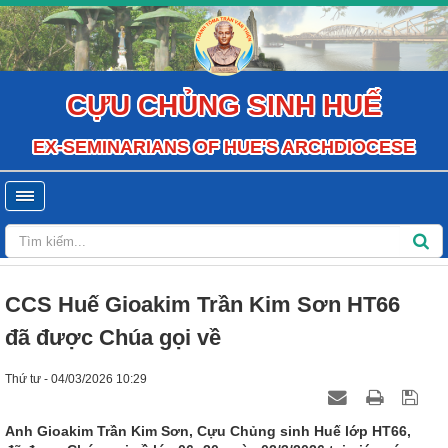
CỰU CHỦNG SINH HUẾ
EX-SEMINARIANS OF HUE'S ARCHDIOCESE
CCS Huế Gioakim Trần Kim Sơn HT66
đã được Chúa gọi về
Thứ tư - 04/03/2026 10:29
Anh Gioakim Trần Kim Sơn, Cựu Chủng sinh Huế lớp HT66,