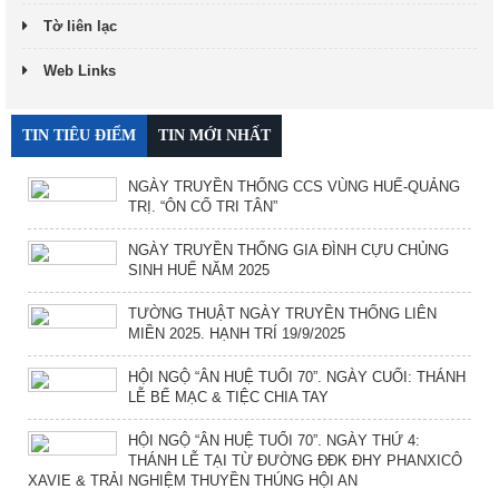
Tờ liên lạc
Web Links
TIN TIÊU ĐIỂM
TIN MỚI NHẤT
NGÀY TRUYỀN THỐNG CCS VÙNG HUẾ-QUẢNG
TRỊ. “ÔN CỐ TRI TÂN”
NGÀY TRUYỀN THỐNG GIA ĐÌNH CỰU CHỦNG
SINH HUẾ NĂM 2025
TƯỜNG THUẬT NGÀY TRUYỀN THỐNG LIÊN
MIỀN 2025. HẠNH TRÍ 19/9/2025
HỘI NGỘ “ÂN HUỆ TUỔI 70”. NGÀY CUỐI: THÁNH
LỄ BẾ MẠC & TIỆC CHIA TAY
HỘI NGỘ “ÂN HUỆ TUỔI 70”. NGÀY THỨ 4:
THÁNH LỄ TẠI TỪ ĐƯỜNG ĐĐK ĐHY PHANXICÔ
XAVIE & TRẢI NGHIỆM THUYỀN THÚNG HỘI AN