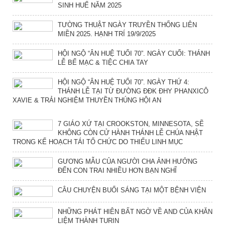
SINH HUẾ NĂM 2025
TƯỜNG THUẬT NGÀY TRUYỀN THỐNG LIÊN
MIỀN 2025. HẠNH TRÍ 19/9/2025
HỘI NGỘ “ÂN HUỆ TUỔI 70”. NGÀY CUỐI: THÁNH
LỄ BẾ MẠC & TIỆC CHIA TAY
HỘI NGỘ “ÂN HUỆ TUỔI 70”. NGÀY THỨ 4:
THÁNH LỄ TẠI TỪ ĐƯỜNG ĐĐK ĐHY PHANXICÔ
XAVIE & TRẢI NGHIỆM THUYỀN THÚNG HỘI AN
7 GIÁO XỨ TẠI CROOKSTON, MINNESOTA, SẼ
KHÔNG CÒN CỬ HÀNH THÁNH LỄ CHÚA NHẬT
TRONG KẾ HOẠCH TÁI TỔ CHỨC DO THIẾU LINH MỤC
GƯƠNG MẪU CỦA NGƯỜI CHA ẢNH HƯỞNG
ĐẾN CON TRAI NHIỀU HƠN BẠN NGHĨ
CÂU CHUYỆN BUỔI SÁNG TẠI MỘT BỆNH VIỆN
NHỮNG PHÁT HIÊN BẤT NGỜ VỀ AND CỦA KHĂN
LIỆM THÀNH TURIN