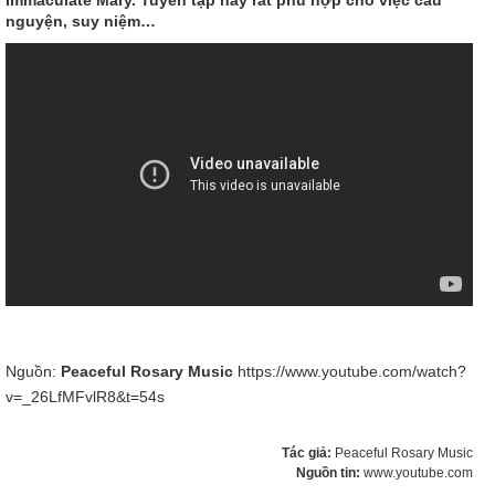
nguyện, suy niệm…
Nguồn:
Peaceful Rosary Music
https://www.youtube.com/watch?
v=_26LfMFvlR8&t=54s
Tác giả:
Peaceful Rosary Music
Nguồn tin:
www.youtube.com