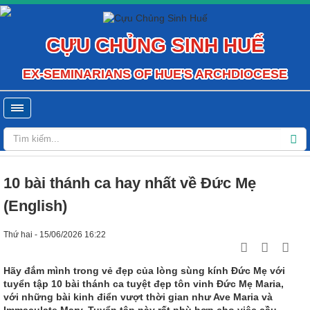
CỰU CHỦNG SINH HUẾ
EX-SEMINARIANS OF HUE'S ARCHDIOCESE
10 bài thánh ca hay nhất về Đức Mẹ
(English)
Thứ hai - 15/06/2026 16:22
Hãy đắm mình trong vẻ đẹp của lòng sùng kính Đức Mẹ với
tuyển tập 10 bài thánh ca tuyệt đẹp tôn vinh Đức Mẹ Maria,
với những bài kinh điển vượt thời gian như Ave Maria và
Immaculate Mary. Tuyển tập này rất phù hợp cho việc cầu