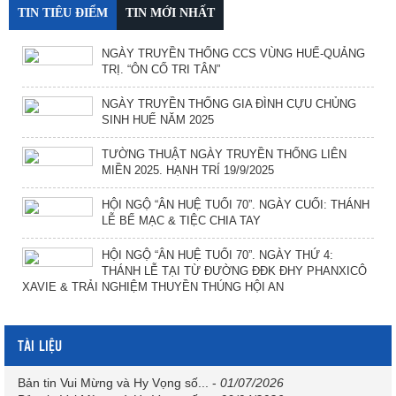
TIN TIÊU ĐIỂM
TIN MỚI NHẤT
NGÀY TRUYỀN THỐNG CCS VÙNG HUẾ-QUẢNG
TRỊ. “ÔN CỐ TRI TÂN”
NGÀY TRUYỀN THỐNG GIA ĐÌNH CỰU CHỦNG
SINH HUẾ NĂM 2025
TƯỜNG THUẬT NGÀY TRUYỀN THỐNG LIÊN
MIỀN 2025. HẠNH TRÍ 19/9/2025
HỘI NGỘ “ÂN HUỆ TUỔI 70”. NGÀY CUỐI: THÁNH
LỄ BẾ MẠC & TIỆC CHIA TAY
HỘI NGỘ “ÂN HUỆ TUỔI 70”. NGÀY THỨ 4:
THÁNH LỄ TẠI TỪ ĐƯỜNG ĐĐK ĐHY PHANXICÔ
XAVIE & TRẢI NGHIỆM THUYỀN THÚNG HỘI AN
TÀI LIỆU
Bản tin Vui Mừng và Hy Vọng số...
-
01/07/2026