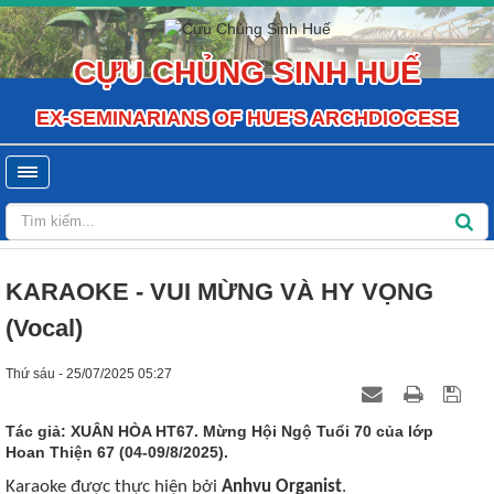
CỰU CHỦNG SINH HUẾ
EX-SEMINARIANS OF HUE'S ARCHDIOCESE
KARAOKE - VUI MỪNG VÀ HY VỌNG
(Vocal)
Thứ sáu - 25/07/2025 05:27
Tác giả: XUÂN HÒA HT67. Mừng Hội Ngộ Tuổi 70 của lớp
Hoan Thiện 67 (04-09/8/2025).
Karaoke được thực hiện bởi
Anhvu Organist
.