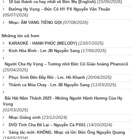
(15/06/2026)
10 bài thánh ca hay nhất về Đức Mẹ (English)
Đường Hy Vọng – Đức Cố HY PX Nguyễn Văn Thuận
(05/07/2026)
(07/08/2026)
Nhạc: ÂM VANG TIẾNG GỌI
Những tin cũ hơn
(23/07/2025)
KARAOKE - HẠNH PHÚC (MELODY)
(17/06/2025)
Kinh Hòa Bình - Lm JB Nguyễn Sang
Người Cha Hy Vọng – Tưởng nhớ Đức Cố Giáo hoàng Phanxicô
(25/04/2025)
(20/04/2025)
Phục Sinh Đến Đây Rồi - Lm. Hồ Khanh
(11/03/2025)
Thánh ca Mùa Chay - Lm JB Nguyễn Sang
Bài Hát Năm Thánh 2025 - Những Người Hành Hương Của Hy
Vọng
(01/03/2025)
(23/12/2024)
Nhạc Giáng sinh
(14/10/2024)
DVD Tình Cha Để Lại – Nguyễn Cả PX61
Sáng tác mới: KHÔNG. Nhạc và lời: Đức Ông Nguyễn Quang
(19/05/2024)