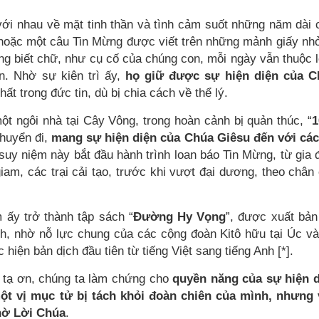
ới nhau về mặt tinh thần và tình cảm suốt những năm dài 
 hoặc một câu Tin Mừng được viết trên những mảnh giấy nh
ng biết chữ, như cụ cố của chúng con, mỗi ngày vẫn thuộc 
ọn. Nhờ sự kiên trì ấy,
họ giữ được sự hiện diện của C
hất trong đức tin, dù bị chia cách về thể lý.
ột ngôi nhà tại Cây Vông, trong hoàn cảnh bị quản thúc, “
1
chuyển đi,
mang sự hiện diện của Chúa Giêsu đến với các
suy niệm này bắt đầu hành trình loan báo Tin Mừng, từ gia 
am, các trại cải tạo, trước khi vượt đại dương, theo chân
 ấy trở thành tập sách “
Đường Hy Vọng
”, được xuất bản
Anh, nhờ nỗ lực chung của các cộng đoàn Kitô hữu tại Úc v
 hiện bản dịch đầu tiên từ tiếng Việt sang tiếng Anh [*].
h tạ ơn, chúng ta làm chứng cho
quyền năng của sự hiện 
t vị mục tử bị tách khỏi đoàn chiên của mình, nhưng
nhờ Lời Chúa
.