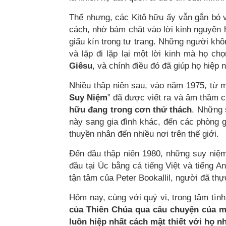
Thế nhưng, các Kitô hữu ấy vẫn gắn bó v
cách, nhờ bám chặt vào lời kinh nguyện
giấu kín trong tư trang. Những người khô
và lặp đi lặp lại một lời kinh mà họ ch
Giêsu
, và chính điều đó đã giúp họ hiệp n
Nhiều thập niên sau, vào năm 1975, từ m
Suy Niệm
” đã được viết ra và âm thầm 
hữu đang trong cơn thử thách
. Những 
này sang gia đình khác, đến các phòng gi
thuyền nhân đến nhiều nơi trên thế giới.
Đến đầu thập niên 1980, những suy niệm
đầu tại Úc bằng cả tiếng Việt và tiếng 
tận tâm của Peter Bookallil, người đã thực
Hôm nay, cùng với quý vị, trong tâm tìn
của Thiên Chúa qua câu chuyện của mộ
luôn hiệp nhất cách mật thiết với họ 