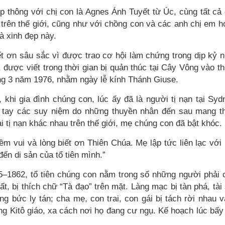
p thông với chị con là Agnes Ánh Tuyết từ Úc, cùng tất cả
 trên thế giới, cũng như với chồng con và các anh chị em h
à xinh đẹp này.
ết ơn sâu sắc vì được trao cơ hội làm chứng trong dịp kỷ 
, được viết trong thời gian bị quản thúc tại Cây Vông vào t
ng 3 năm 1976, nhằm ngày lễ kính Thánh Giuse.
khi gia đình chúng con, lúc ấy đã là người tị nạn tại Syd
 tay các suy niệm do những thuyền nhân đến sau mang t
ại tị nạn khác nhau trên thế giới, mẹ chúng con đã bật khóc.
m vui và lòng biết ơn Thiên Chúa. Mẹ lập tức liên lạc với
 đến di sản của tổ tiên mình.”
5–1862, tổ tiên chúng con nằm trong số những người phải 
ất, bị thích chữ “Tà đạo” trên mặt. Làng mạc bị tàn phá, tài
ng bức ly tán; cha mẹ, con trai, con gái bị tách rời nhau v
 Kitô giáo, xa cách nơi họ đang cư ngụ. Kế hoạch lúc bấy