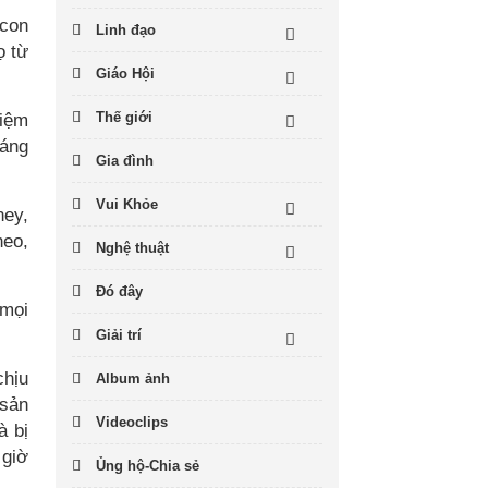
 con
Linh đạo
ọ từ
Giáo Hội
Thế giới
niệm
háng
Gia đình
Vui Khỏe
ney,
heo,
Nghệ thuật
Đó đây
 mọi
Giải trí
chịu
Album ảnh
 sản
Videoclips
à bị
 giờ
Ủng hộ-Chia sẻ