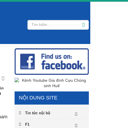
ên
t
NỘI DUNG SITE
Tin tức nội bộ
 nam
F1