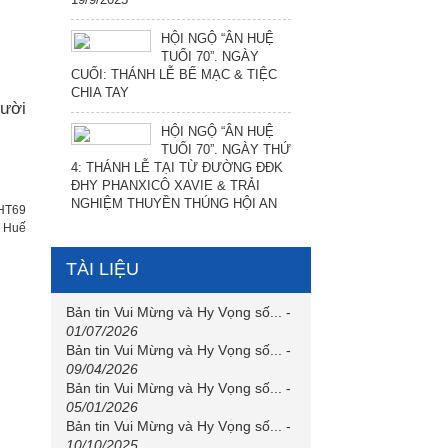
HỘI NGỘ “ÂN HUỆ
TUỔI 70”. NGÀY
CUỐI: THÁNH LỄ BẾ MẠC & TIỆC
CHIA TAY
gười
HỘI NGỘ “ÂN HUỆ
TUỔI 70”. NGÀY THỨ
4: THÁNH LỄ TẠI TỪ ĐƯỜNG ĐĐK
ĐHY PHANXICÔ XAVIE & TRẢI
NGHIỆM THUYỀN THÚNG HỘI AN
HT69
h Huế
TÀI LIỆU
Bản tin Vui Mừng và Hy Vọng số...
-
01/07/2026
Bản tin Vui Mừng và Hy Vọng số...
-
09/04/2026
Bản tin Vui Mừng và Hy Vọng số...
-
05/01/2026
Bản tin Vui Mừng và Hy Vọng số...
-
10/10/2025