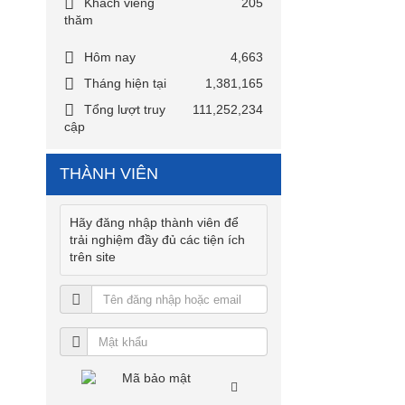
Khách viếng
205
thăm
Hôm nay
4,663
Tháng hiện tại
1,381,165
Tổng lượt truy
111,252,234
cập
THÀNH VIÊN
Hãy đăng nhập thành viên để
trải nghiệm đầy đủ các tiện ích
trên site