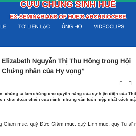
CỰU CHỦNG SINH HUẾ
EX-SEMINARIANS OF HUE'S ARCHDIOCESE
ILE
TỜ LIÊN LẠC
ỦNG HỘ
VIDEOCLIPS
à Elizabeth Nguyễn Thị Thu Hồng trong Hội
– Chứng nhân của Hy vọng”
 ơn, chúng ta làm chứng cho quyền năng của sự hiện diện của Thi
ách khỏi đoàn chiên của mình, nhưng vẫn luôn hiệp nhất cách mậ
g Giám mục, quý Đức Giám mục, quý Linh mục, quý Tu sĩ