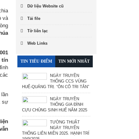
Dữ liệu Website cũ
chia
ỏ và
Tải file
lòng
Tờ liên lạc
húa
Web Links
001
 tín
TIN TIÊU ĐIỂM
TIN MỚI NHẤT
đình
 các
NGÀY TRUYỀN
THỐNG CCS VÙNG
HUẾ-QUẢNG TRỊ. “ÔN CỐ TRI TÂN”
 lần
NGÀY TRUYỀN
à sự
THỐNG GIA ĐÌNH
CỰU CHỦNG SINH HUẾ NĂM 2025
diện
TƯỜNG THUẬT
NGÀY TRUYỀN
 vẫn
THỐNG LIÊN MIỀN 2025. HẠNH TRÍ
19/9/2025