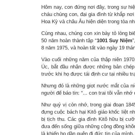
Hôm nay, con đứng nơi đây, trong sự hiệ
cháu chúng con, đại gia đình từ khắp nơi
Hoa Kỳ và châu Âu hiện diện trong tòa nh
Cùng nhau, chúng con xin bày tỏ lòng bi
50 năm hoàn thành tập “
1001 Suy Niệm
”
8 năm 1975, và hoàn tất vào ngày 19 thá
Vào cuối những năm của thập niên 1970, 
Úc, bắt đầu nhận được những bản chép
trước khi họ được tái định cư tại nhiều tr
Nhưng đó là những giọt nước mắt của niề
người để báo tin: “... con trai tôi vẫn nhớ
Như quý vị còn nhớ, trong giai đoạn 184
đựng cuộc bách hại Kitô giáo khốc liệt nh
bị tịch thu. Các gia đình Kitô hữu bị cưỡ
đưa đến sống giữa những cộng đồng không
là khiến họ dần quên đi đức tin của mình.