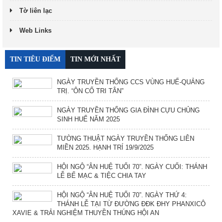
Tờ liên lạc
Web Links
TIN TIÊU ĐIỂM
TIN MỚI NHẤT
NGÀY TRUYỀN THỐNG CCS VÙNG HUẾ-QUẢNG
TRỊ. “ÔN CỐ TRI TÂN”
NGÀY TRUYỀN THỐNG GIA ĐÌNH CỰU CHỦNG
SINH HUẾ NĂM 2025
TƯỜNG THUẬT NGÀY TRUYỀN THỐNG LIÊN
MIỀN 2025. HẠNH TRÍ 19/9/2025
HỘI NGỘ “ÂN HUỆ TUỔI 70”. NGÀY CUỐI: THÁNH
LỄ BẾ MẠC & TIỆC CHIA TAY
HỘI NGỘ “ÂN HUỆ TUỔI 70”. NGÀY THỨ 4:
THÁNH LỄ TẠI TỪ ĐƯỜNG ĐĐK ĐHY PHANXICÔ
XAVIE & TRẢI NGHIỆM THUYỀN THÚNG HỘI AN