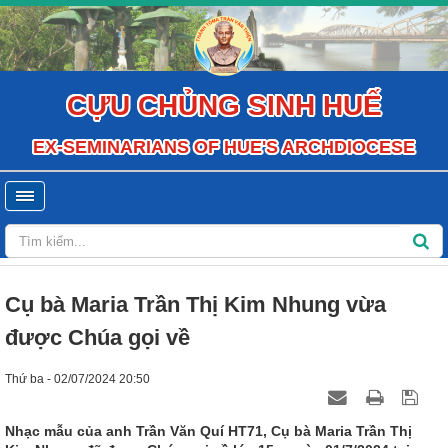
CỰU CHỦNG SINH HUẾ
EX-SEMINARIANS OF HUE'S ARCHDIOCESE
Cụ bà Maria Trần Thị Kim Nhung vừa
được Chúa gọi về
Thứ ba - 02/07/2024 20:50
Nhạc mẫu của anh Trần Văn Quí HT71, Cụ bà Maria Trần Thị