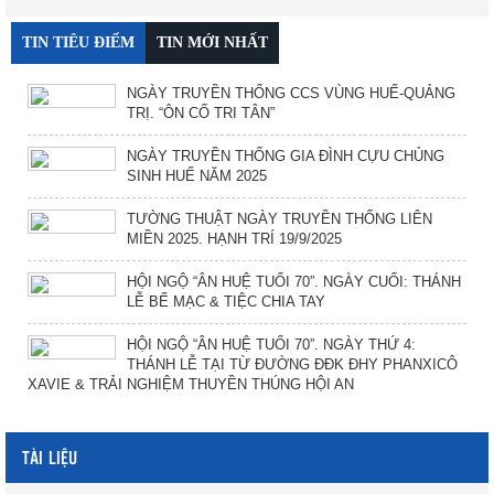
TIN TIÊU ĐIỂM
TIN MỚI NHẤT
NGÀY TRUYỀN THỐNG CCS VÙNG HUẾ-QUẢNG
TRỊ. “ÔN CỐ TRI TÂN”
NGÀY TRUYỀN THỐNG GIA ĐÌNH CỰU CHỦNG
SINH HUẾ NĂM 2025
TƯỜNG THUẬT NGÀY TRUYỀN THỐNG LIÊN
MIỀN 2025. HẠNH TRÍ 19/9/2025
HỘI NGỘ “ÂN HUỆ TUỔI 70”. NGÀY CUỐI: THÁNH
LỄ BẾ MẠC & TIỆC CHIA TAY
HỘI NGỘ “ÂN HUỆ TUỔI 70”. NGÀY THỨ 4:
THÁNH LỄ TẠI TỪ ĐƯỜNG ĐĐK ĐHY PHANXICÔ
XAVIE & TRẢI NGHIỆM THUYỀN THÚNG HỘI AN
TÀI LIỆU