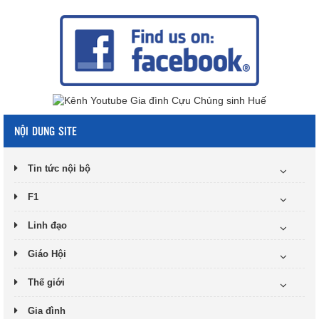
NỘI DUNG SITE
Tin tức nội bộ
F1
Linh đạo
Giáo Hội
Thế giới
Gia đình