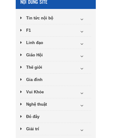
NỘI DUNG SITE
Tin tức nội bộ
F1
Linh đạo
Giáo Hội
Thế giới
Gia đình
Vui Khỏe
Nghệ thuật
Đó đây
Giải trí