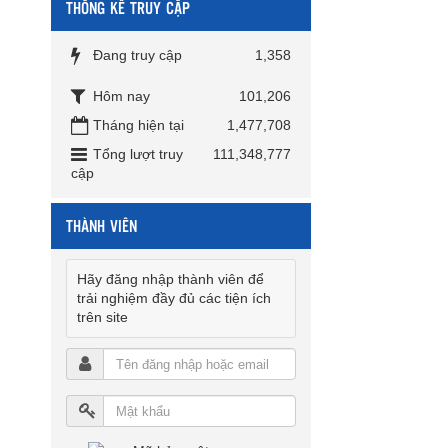
THỐNG KÊ TRUY CẬP
Đang truy cập
1,358
Hôm nay
101,206
Tháng hiện tại
1,477,708
Tổng lượt truy
111,348,777
cập
THÀNH VIÊN
Hãy đăng nhập thành viên để
trải nghiệm đầy đủ các tiện ích
trên site