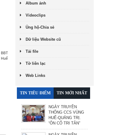
Album ảnh
Videoclips
Ủng hộ-Chia sẻ
Dữ liệu Website cũ
Tải file
:
BBT
h Huế
Tờ liên lạc
Web Links
TIN TIÊU ĐIỂM
TIN MỚI NHẤT
NGÀY TRUYỀN
THỐNG CCS VÙNG
HUẾ-QUẢNG TRỊ.
“ÔN CỐ TRI TÂN”
NGÀY TRUYỀN