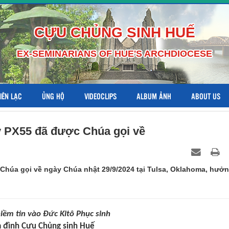
CỰU CHỦNG SINH HUẾ
EX-SEMINARIANS OF HUE'S ARCHDIOCESE
LIÊN LẠC
ỦNG HỘ
VIDEOCLIPS
ALBUM ẢNH
ABOUT US
 PX55 đã được Chúa gọi về
húa gọi về ngày Chúa nhật 29/9/2024 tại Tulsa, Oklahoma, hưở
iềm tin vào Đức Kitô Phục sinh
a đình Cựu Chủng sinh Huế