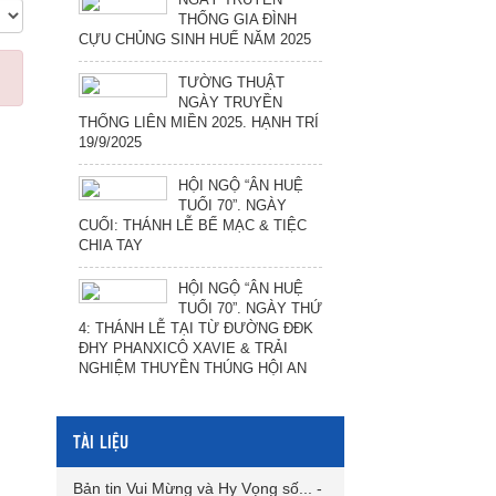
THỐNG GIA ĐÌNH
CỰU CHỦNG SINH HUẾ NĂM 2025
TƯỜNG THUẬT
NGÀY TRUYỀN
THỐNG LIÊN MIỀN 2025. HẠNH TRÍ
19/9/2025
HỘI NGỘ “ÂN HUỆ
TUỔI 70”. NGÀY
CUỐI: THÁNH LỄ BẾ MẠC & TIỆC
CHIA TAY
HỘI NGỘ “ÂN HUỆ
TUỔI 70”. NGÀY THỨ
4: THÁNH LỄ TẠI TỪ ĐƯỜNG ĐĐK
ĐHY PHANXICÔ XAVIE & TRẢI
NGHIỆM THUYỀN THÚNG HỘI AN
TÀI LIỆU
Bản tin Vui Mừng và Hy Vọng số...
-