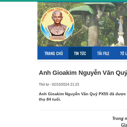
TRANG CHỦ
TIN TỨC
TẢI FILE
TỜ 
Anh Gioakim Nguyễn Văn Quý
Thứ tư - 02/10/2024 21:23
Anh Gioakim Nguyễn Văn Quý PX55 đã được C
thọ 84 tuổi.
Trong n
Gi