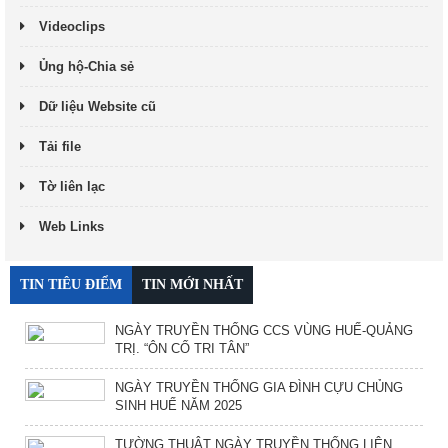
Videoclips
Ủng hộ-Chia sẻ
Dữ liệu Website cũ
Tải file
Tờ liên lạc
Web Links
TIN TIÊU ĐIỂM
TIN MỚI NHẤT
NGÀY TRUYỀN THỐNG CCS VÙNG HUẾ-QUẢNG
TRỊ. “ÔN CỐ TRI TÂN”
NGÀY TRUYỀN THỐNG GIA ĐÌNH CỰU CHỦNG
SINH HUẾ NĂM 2025
TƯỜNG THUẬT NGÀY TRUYỀN THỐNG LIÊN