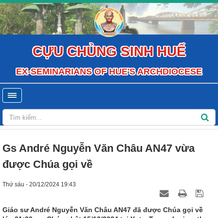
CỰU CHỦNG SINH HUẾ
EX-SEMINARIANS OF HUE'S ARCHDIOCESE
Gs André Nguyễn Văn Châu AN47 vừa
được Chúa gọi về
Thứ sáu - 20/12/2024 19:43
Giáo sư André Nguyễn Văn Châu AN47 đã được Chúa gọi về