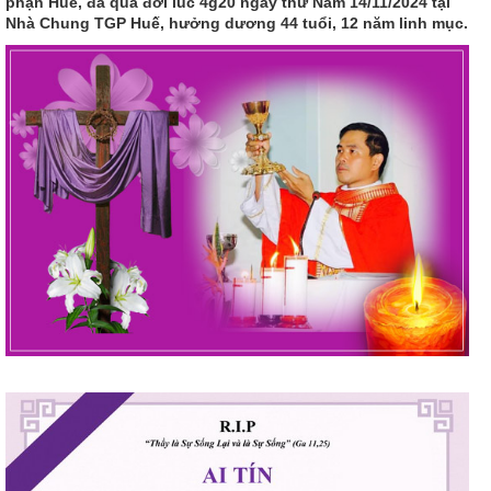
phận Huế, đã qua đời lúc 4g20 ngày thứ Năm 14/11/2024 tại
Nhà Chung TGP Huế, hưởng dương 44 tuổi, 12 năm linh mục.