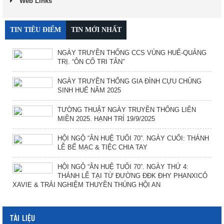
Web Links
TIN TIÊU ĐIỂM
TIN MỚI NHẤT
NGÀY TRUYỀN THỐNG CCS VÙNG HUẾ-QUẢNG
TRỊ. “ÔN CỐ TRI TÂN”
NGÀY TRUYỀN THỐNG GIA ĐÌNH CỰU CHỦNG
SINH HUẾ NĂM 2025
TƯỜNG THUẬT NGÀY TRUYỀN THỐNG LIÊN
MIỀN 2025. HẠNH TRÍ 19/9/2025
HỘI NGỘ “ÂN HUỆ TUỔI 70”. NGÀY CUỐI: THÁNH
LỄ BẾ MẠC & TIỆC CHIA TAY
HỘI NGỘ “ÂN HUỆ TUỔI 70”. NGÀY THỨ 4:
THÁNH LỄ TẠI TỪ ĐƯỜNG ĐĐK ĐHY PHANXICÔ
XAVIE & TRẢI NGHIỆM THUYỀN THÚNG HỘI AN
TÀI LIỆU