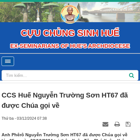
CỰU CHỦNG SINH HUẾ
EX-SEMINARIANS OF HUE'S ARCHDIOCESE
CCS Huế Nguyễn Trường Sơn HT67 đã
được Chúa gọi về
Thứ ba - 03/12/2024 07:38
Anh Phêrô Nguyễn Trường Sơn HT67 đã được Chúa gọi về