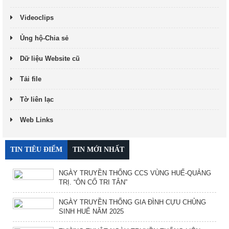
Videoclips
Ủng hộ-Chia sẻ
Dữ liệu Website cũ
Tải file
Tờ liên lạc
Web Links
TIN TIÊU ĐIỂM
TIN MỚI NHẤT
NGÀY TRUYỀN THỐNG CCS VÙNG HUẾ-QUẢNG
TRỊ. “ÔN CỐ TRI TÂN”
NGÀY TRUYỀN THỐNG GIA ĐÌNH CỰU CHỦNG
SINH HUẾ NĂM 2025