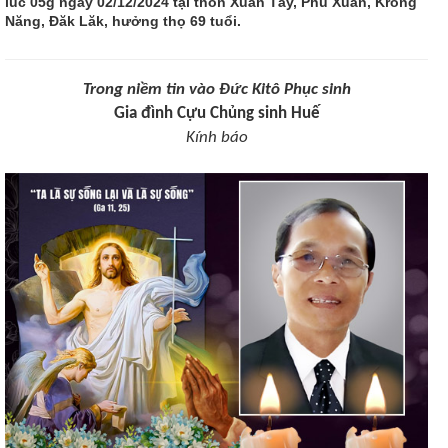
lúc 05g ngày 02/12/2024 tại thôn Xuân Tây, Phú Xuân, Krông
Năng, Đăk Lăk, hưởng thọ 69 tuổi.
Trong niềm tin vào Đức Kitô Phục sinh
Gia đình Cựu Chủng sinh Huế
Kính báo