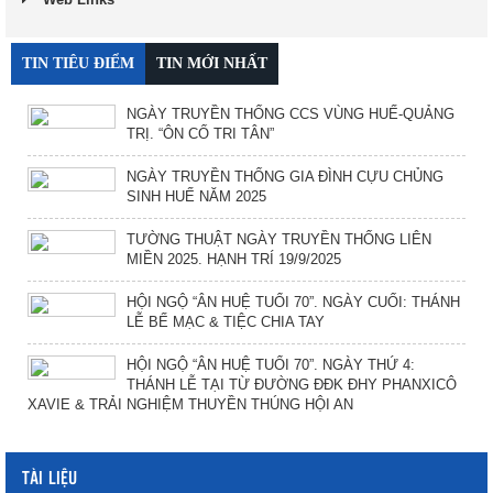
TIN TIÊU ĐIỂM
TIN MỚI NHẤT
NGÀY TRUYỀN THỐNG CCS VÙNG HUẾ-QUẢNG
TRỊ. “ÔN CỐ TRI TÂN”
NGÀY TRUYỀN THỐNG GIA ĐÌNH CỰU CHỦNG
SINH HUẾ NĂM 2025
TƯỜNG THUẬT NGÀY TRUYỀN THỐNG LIÊN
MIỀN 2025. HẠNH TRÍ 19/9/2025
HỘI NGỘ “ÂN HUỆ TUỔI 70”. NGÀY CUỐI: THÁNH
LỄ BẾ MẠC & TIỆC CHIA TAY
HỘI NGỘ “ÂN HUỆ TUỔI 70”. NGÀY THỨ 4:
THÁNH LỄ TẠI TỪ ĐƯỜNG ĐĐK ĐHY PHANXICÔ
XAVIE & TRẢI NGHIỆM THUYỀN THÚNG HỘI AN
TÀI LIỆU