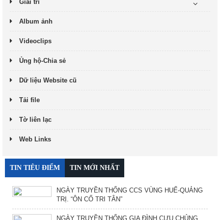
Giải trí
Album ảnh
Videoclips
Ủng hộ-Chia sẻ
Dữ liệu Website cũ
Tải file
Tờ liên lạc
Web Links
TIN TIÊU ĐIỂM
TIN MỚI NHẤT
NGÀY TRUYỀN THỐNG CCS VÙNG HUẾ-QUẢNG
TRỊ. “ÔN CỐ TRI TÂN”
NGÀY TRUYỀN THỐNG GIA ĐÌNH CỰU CHỦNG