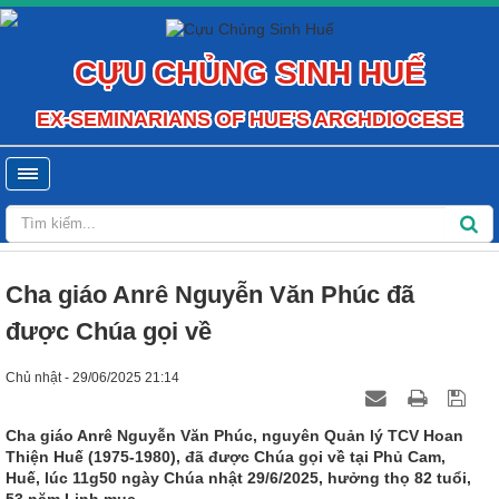
CỰU CHỦNG SINH HUẾ
EX-SEMINARIANS OF HUE'S ARCHDIOCESE
Cha giáo Anrê Nguyễn Văn Phúc đã
được Chúa gọi về
Chủ nhật - 29/06/2025 21:14
Cha giáo Anrê Nguyễn Văn Phúc, nguyên Quản lý TCV Hoan
Thiện Huế (1975-1980), đã được Chúa gọi về tại Phủ Cam,
Huế, lúc 11g50 ngày Chúa nhật 29/6/2025, hưởng thọ 82 tuổi,
53 năm Linh mục.