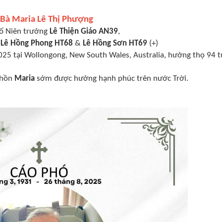
 Bà Maria Lê Thị Phượng
ố Niên trưởng
Lê Thiện Giáo AN39
,
h
Lê Hồng Phong HT68
&
Lê Hồng Sơn HT69
(+)
25 tại Wollongong, New South Wales, Australia, hưởng thọ 94 t
 hồn
Maria
sớm được hưởng hạnh phúc trên nước Trời.