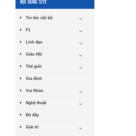
NỘI DUNG SITE
Tin tức nội bộ
F1
Linh đạo
Giáo Hội
Thế giới
Gia đình
Vui Khỏe
Nghệ thuật
Đó đây
Giải trí