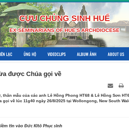
CỰU CHỦNG SINH HUẾ
EX-SEMINARIANS OF HUE'S ARCHDIOCESE
LIÊN LẠC
ỦNG HỘ
VIDEOCLIPS
ALBUM ẢNH
ABOUT US
ừa được Chúa gọi về
9, thân mẫu của các anh Lê Hồng Phong HT68 & Lê Hồng Sơn HT
 gọi về lúc 11g40 ngày 26/8/2025 tại Wollongong, New South Wal
iềm tin vào Đức Kitô Phục sinh