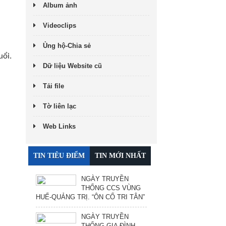
Album ảnh
Videoclips
Ủng hộ-Chia sẻ
uổi.
Dữ liệu Website cũ
Tải file
Tờ liên lạc
Web Links
TIN TIÊU ĐIỂM
TIN MỚI NHẤT
NGÀY TRUYỀN
THỐNG CCS VÙNG
HUẾ-QUẢNG TRỊ. “ÔN CỐ TRI TÂN”
NGÀY TRUYỀN
THỐNG GIA ĐÌNH