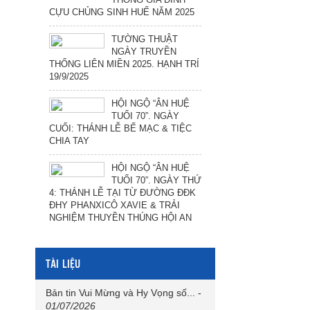
CỰU CHỦNG SINH HUẾ NĂM 2025
TƯỜNG THUẬT
NGÀY TRUYỀN
THỐNG LIÊN MIỀN 2025. HẠNH TRÍ
19/9/2025
HỘI NGỘ “ÂN HUỆ
TUỔI 70”. NGÀY
CUỐI: THÁNH LỄ BẾ MẠC & TIỆC
CHIA TAY
HỘI NGỘ “ÂN HUỆ
TUỔI 70”. NGÀY THỨ
4: THÁNH LỄ TẠI TỪ ĐƯỜNG ĐĐK
ĐHY PHANXICÔ XAVIE & TRẢI
NGHIỆM THUYỀN THÚNG HỘI AN
TÀI LIỆU
Bản tin Vui Mừng và Hy Vọng số...
-
01/07/2026