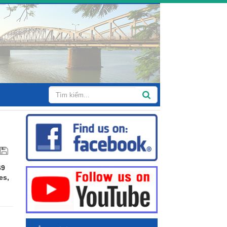
69
es,