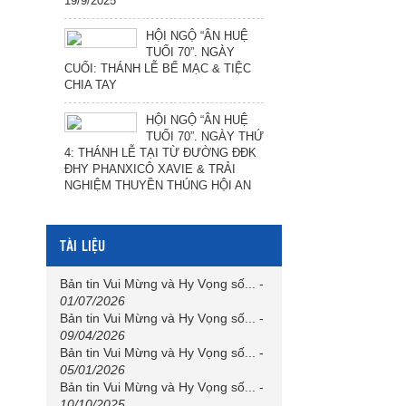
19/9/2025
HỘI NGỘ “ÂN HUỆ
TUỔI 70”. NGÀY
CUỐI: THÁNH LỄ BẾ MẠC & TIỆC
CHIA TAY
HỘI NGỘ “ÂN HUỆ
TUỔI 70”. NGÀY THỨ
4: THÁNH LỄ TẠI TỪ ĐƯỜNG ĐĐK
ĐHY PHANXICÔ XAVIE & TRẢI
NGHIỆM THUYỀN THÚNG HỘI AN
TÀI LIỆU
Bản tin Vui Mừng và Hy Vọng số...
-
01/07/2026
Bản tin Vui Mừng và Hy Vọng số...
-
09/04/2026
Bản tin Vui Mừng và Hy Vọng số...
-
05/01/2026
Bản tin Vui Mừng và Hy Vọng số...
-
10/10/2025