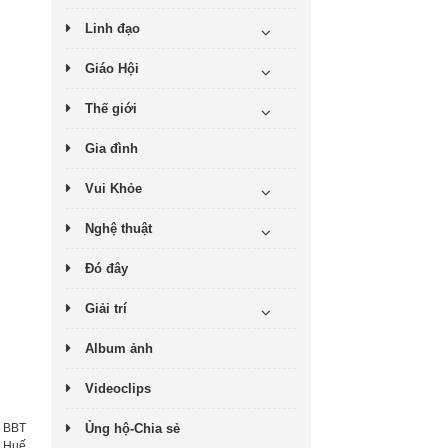
Linh đạo
Giáo Hội
Thế giới
Gia đình
Vui Khỏe
Nghệ thuật
Đó đây
Giải trí
Album ảnh
Videoclips
:
BBT
Ủng hộ-Chia sẻ
h Huế