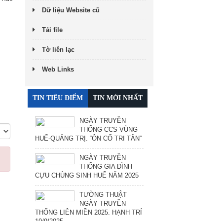
Dữ liệu Website cũ
Tải file
Tờ liên lạc
Web Links
TIN TIÊU ĐIỂM
TIN MỚI NHẤT
NGÀY TRUYỀN
THỐNG CCS VÙNG
HUẾ-QUẢNG TRỊ. “ÔN CỐ TRI TÂN”
NGÀY TRUYỀN
THỐNG GIA ĐÌNH
CỰU CHỦNG SINH HUẾ NĂM 2025
TƯỜNG THUẬT
NGÀY TRUYỀN
THỐNG LIÊN MIỀN 2025. HẠNH TRÍ