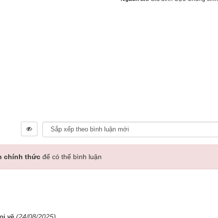
n chính thức
để có thể bình luận
(24/08/2025)
ọi về