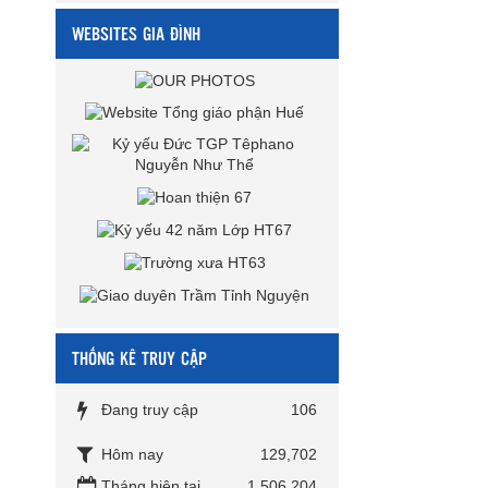
WEBSITES GIA ĐÌNH
THỐNG KÊ TRUY CẬP
Đang truy cập
106
Hôm nay
129,702
Tháng hiện tại
1,506,204