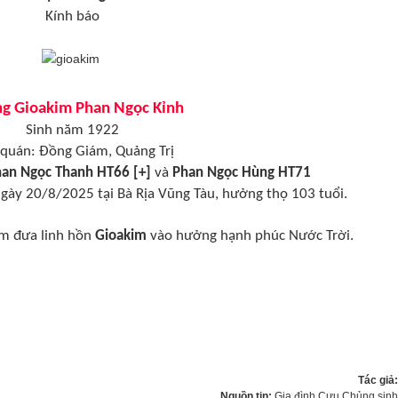
Kính báo
g Gioakim Phan Ngọc Kỉnh
Sinh năm 1922
quán: Đồng Giám, Quảng Trị
an Ngọc Thanh HT66 [+]
và
Phan Ngọc Hùng HT71
gày 20/8/2025 tại Bà Rịa Vũng Tàu, hưởng thọ 103 tuổi.
ớm đưa linh hồn
Gioakim
vào hưởng hạnh phúc Nước Trời.
Tác giả
Nguồn tin:
Gia đình Cựu Chủng sin