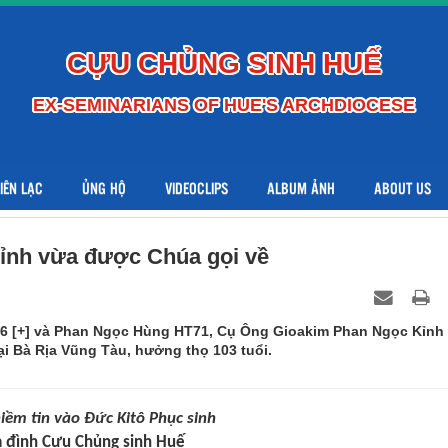
CỰU CHỦNG SINH HUẾ
EX-SEMINARIANS OF HUE'S ARCHDIOCESE
LIÊN LẠC
ỦNG HỘ
VIDEOCLIPS
ALBUM ẢNH
ABOUT US
ỉnh vừa được Chúa gọi về
6 [+] và Phan Ngọc Hùng HT71, Cụ Ông Gioakim Phan Ngọc Kỉnh
ại Bà Rịa Vũng Tàu, hưởng thọ 103 tuổi.
iềm tin vào Đức Kitô Phục sinh
a đình Cựu Chủng sinh Huế