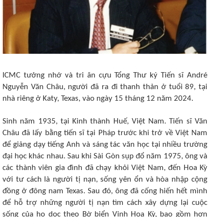
ICMC tưởng nhớ và tri ân cựu Tổng Thư ký Tiến sĩ André
Nguyễn Văn Châu, người đã ra đi thanh thản ở tuổi 89, tại
nhà riêng ở Katy, Texas, vào ngày 15 tháng 12 năm 2024.
Sinh năm 1935, tại Kinh thành Huế, Việt Nam. Tiến sĩ Văn
Châu đã lấy bằng tiến sĩ tại Pháp trước khi trở về Việt Nam
để giảng dạy tiếng Anh và sáng tác văn học tại nhiều trường
đại học khác nhau. Sau khi Sài Gòn sụp đổ năm 1975, ông và
các thành viên gia đình đã chạy khỏi Việt Nam, đến Hoa Kỳ
với tư cách là người tị nạn, sống yên ổn và hòa nhập cộng
đồng ở đông nam Texas. Sau đó, ông đã cống hiến hết mình
để hỗ trợ những người tị nạn tìm cách xây dựng lại cuộc
sống của họ dọc theo Bờ biển Vịnh Hoa Kỳ, bao gồm hơn