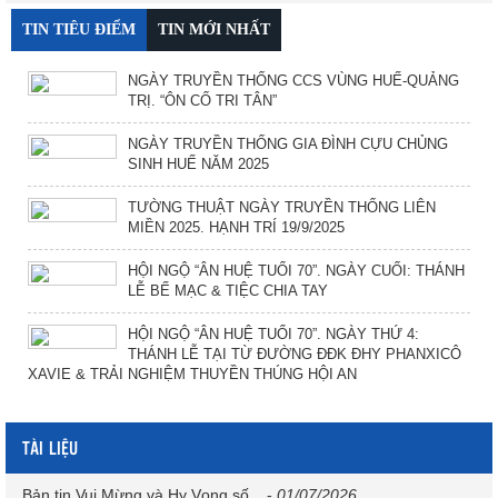
TIN TIÊU ĐIỂM
TIN MỚI NHẤT
NGÀY TRUYỀN THỐNG CCS VÙNG HUẾ-QUẢNG
TRỊ. “ÔN CỐ TRI TÂN”
NGÀY TRUYỀN THỐNG GIA ĐÌNH CỰU CHỦNG
SINH HUẾ NĂM 2025
TƯỜNG THUẬT NGÀY TRUYỀN THỐNG LIÊN
MIỀN 2025. HẠNH TRÍ 19/9/2025
HỘI NGỘ “ÂN HUỆ TUỔI 70”. NGÀY CUỐI: THÁNH
LỄ BẾ MẠC & TIỆC CHIA TAY
HỘI NGỘ “ÂN HUỆ TUỔI 70”. NGÀY THỨ 4:
THÁNH LỄ TẠI TỪ ĐƯỜNG ĐĐK ĐHY PHANXICÔ
XAVIE & TRẢI NGHIỆM THUYỀN THÚNG HỘI AN
TÀI LIỆU
Bản tin Vui Mừng và Hy Vọng số...
-
01/07/2026