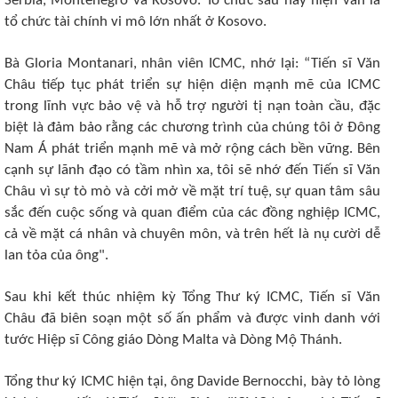
Serbia, Montenegro và Kosovo. Tổ chức sau này hiện vẫn là
tổ chức tài chính vi mô lớn nhất ở Kosovo.
Bà Gloria Montanari, nhân viên ICMC, nhớ lại: “Tiến sĩ Văn
Châu tiếp tục phát triển sự hiện diện mạnh mẽ của ICMC
trong lĩnh vực bảo vệ và hỗ trợ người tị nạn toàn cầu, đặc
biệt là đảm bảo rằng các chương trình của chúng tôi ở Đông
Nam Á phát triển mạnh mẽ và mở rộng cách bền vững. Bên
cạnh sự lãnh đạo có tầm nhìn xa, tôi sẽ nhớ đến Tiến sĩ Văn
Châu vì sự tò mò và cởi mở về mặt trí tuệ, sự quan tâm sâu
sắc đến cuộc sống và quan điểm của các đồng nghiệp ICMC,
cả về mặt cá nhân và chuyên môn, và trên hết là nụ cười dễ
lan tỏa của ông".
Sau khi kết thúc nhiệm kỳ Tổng Thư ký ICMC, Tiến sĩ Văn
Châu đã biên soạn một số ấn phẩm và được vinh danh với
tước Hiệp sĩ Công giáo Dòng Malta và Dòng Mộ Thánh.
Tổng thư ký ICMC hiện tại, ông Davide Bernocchi, bày tỏ lòng