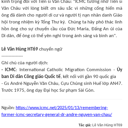
kính trọng đối với Tiến sĩ Văn Châu: "ICMC tưởng nhớ Tiến sĩ
Văn Châu với lòng biết ơn sâu sắc vì những cống hiến mà
ông đã dành cho người di cư và người tị nạn nhân danh Giáo
hội trong nhiệm kỳ Tổng Thư ký. Chúng ta hãy phó thác linh
hồn ông cho sự chuyển cầu của Đức Maria, Đấng An ủi của
Di dân, để ông có thể yên nghỉ trong ánh sáng và bình an".
Lê Văn Hùng HT69
chuyển ngữ
---------------
Ghi chú của người dịch:
- ICMC
: International Catholic Migration Commission -
Ủy
ban Di dân Công giáo Quốc tế
,
kết nối với gần 90 quốc gia
- Gs André Nguyễn Văn Châu, Cựu Chủng sinh Huế lớp AN47.
Trước 1975, ông dạy Đại học Sư phạm Sài Gòn.
Nguồn:
https://www.icmc.net/2025/01/13/remembering-
former-icmc-secretary-general-dr-andre-nguyen-van-chau/
Tác giả:
Lê Văn Hùng HT69