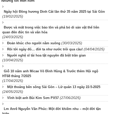
Những tin mới hơn
Ngày hội Đồng hương Dinh Cát lần thứ 35 năm 2025 tại Sài Gòn
(19/02/2025)
Được và mất trong việc bảo tồn và phá bỏ di sản vật thể liên
quan đến đức tin và văn hóa
(24/03/2025)
(30/03/2025)
Đoản khúc cho người nằm xuống
(04/04/2025)
Rồi tới ngày đó… đời ta như nước trôi qua cầu!
Người nghệ sĩ tài hoa tật nguyền đã biệt trần gian
(10/04/2025)
Giỗ 10 năm anh Micae Võ Đình Hùng & Trước thềm Hội ngộ
HT68 tháng 7/2025
(17/04/2025)
Một thoáng bên sông Sài Gòn – Lữ quán 13 ngày 22-5-2025
(24/05/2025)
(27/06/2025)
Vĩnh biệt anh Bùi Kim Sơn PX57
Lm Anrê Nguyễn Văn Phúc: Một đời khiêm nhu – một đời tận
hiến