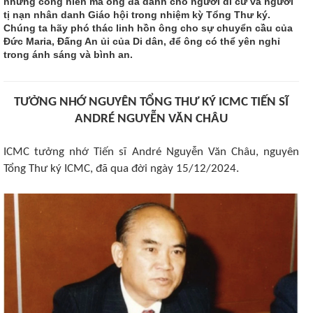
những cống hiến mà ông đã dành cho người di cư và người
tị nạn nhân danh Giáo hội trong nhiệm kỳ Tổng Thư ký.
Chúng ta hãy phó thác linh hồn ông cho sự chuyển cầu của
Đức Maria, Đấng An ủi của Di dân, để ông có thể yên nghỉ
trong ánh sáng và bình an.
TƯỞNG NHỚ NGUYÊN TỔNG THƯ KÝ ICMC TIẾN SĨ
ANDRÉ NGUYỄN VĂN CHÂU
ICMC tưởng nhớ Tiến sĩ André Nguyễn Văn Châu, nguyên
Tổng Thư ký ICMC, đã qua đời ngày 15/12/2024.