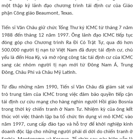
một thập kỷ lãnh đạo chương trình tái định cư của Giáo
phận Công giáo Beaumont, Texas.
Tiến sĩ Văn Châu giữ chức Tổng Thư ký ICMC từ tháng 7 năm
1988 đến tháng 12 năm 1997. Ông lãnh đạo ICMC tiếp tục
đóng góp cho Chương trình Ra Đi Có Trật Tự, qua đó hơn
500.000 người tị nạn từ Việt Nam đã được tái định cư, chủ
yếu là đến Hoa Kỳ, và mở rộng công tác tái định cư của ICMC
sang các nhóm người tị nạn mới từ Đông Nam Á, Trung
Đông, Châu Phi và Châu Mỹ Latinh.
Từ đầu những năm 1990, Tiến sĩ Văn Châu đã giám sát vai
trò trung tâm của ICMC trong việc đảm bảo quyền tiếp cận
tái định cư cứu mạng cho hàng nghìn người Hồi giáo Bosnia
trong thời kỳ chiến tranh ở Nam Tư. Nhiệm kỳ của ông kết
thúc với việc thành lập ba tổ chức tín dụng vi mô ICMC vào
năm 1997, cung cấp đào tạo và hỗ trợ để khởi nghiệp kinh
doanh độc lập cho những người phải di dời do chiến tranh ở