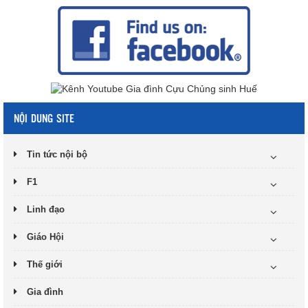
NỘI DUNG SITE
Tin tức nội bộ
F1
Linh đạo
Giáo Hội
Thế giới
Gia đình