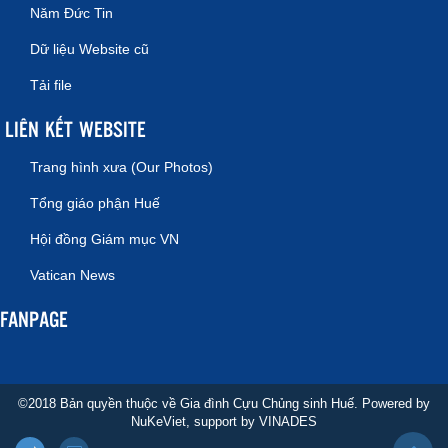
Năm Đức Tin
Dữ liệu Website cũ
Tải file
LIÊN KẾT WEBSITE
Trang hình xưa (Our Photos)
Tổng giáo phận Huế
Hội đồng Giám mục VN
Vatican News
FANPAGE
©2018 Bản quyền thuộc về Gia đình Cựu Chủng sinh Huế. Powered by
NuKeViet
, support by
VINADES