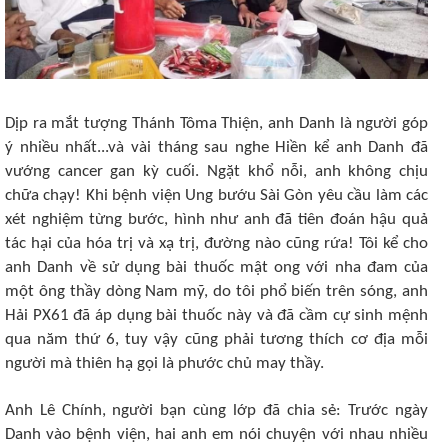
Dịp ra mắt tượng Thánh Tôma Thiện, anh Danh là người góp
ý nhiều nhất...và vài tháng sau nghe Hiền kể anh Danh đã
vướng cancer gan kỳ cuối. Ngặt khổ nỗi, anh không chịu
chữa chạy! Khi bệnh viện Ung bướu Sài Gòn yêu cầu làm các
xét nghiệm từng bước, hình như anh đã tiên đoán hậu quả
tác hại của hóa trị và xạ trị, đường nào cũng rứa! Tôi kể cho
anh Danh về sử dụng bài thuốc mật ong với nha đam của
một ông thầy dòng Nam mỹ, do tôi phổ biến trên sóng, anh
Hải PX61 đã áp dụng bài thuốc này và đã cầm cự sinh mệnh
qua năm thứ 6, tuy vậy cũng phải tương thích cơ địa mỗi
người mà thiên hạ gọi là phước chủ may thầy.
Anh Lê Chính, người bạn cùng lớp đã chia sẻ: Trước ngày
Danh vào bệnh viện, hai anh em nói chuyện với nhau nhiều