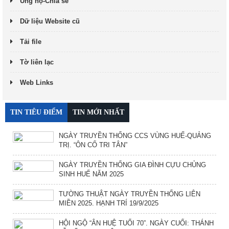
Ủng hộ-Chia sẻ
Dữ liệu Website cũ
Tải file
Tờ liên lạc
Web Links
TIN TIÊU ĐIỂM
TIN MỚI NHẤT
NGÀY TRUYỀN THỐNG CCS VÙNG HUẾ-QUẢNG
TRỊ. “ÔN CỐ TRI TÂN”
NGÀY TRUYỀN THỐNG GIA ĐÌNH CỰU CHỦNG
SINH HUẾ NĂM 2025
TƯỜNG THUẬT NGÀY TRUYỀN THỐNG LIÊN
MIỀN 2025. HẠNH TRÍ 19/9/2025
HỘI NGỘ “ÂN HUỆ TUỔI 70”. NGÀY CUỐI: THÁNH