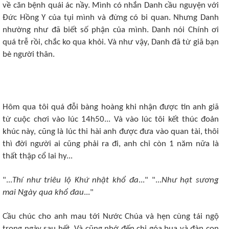
về căn bệnh quái ác nầy. Mình có nhắn Danh cầu nguyện với
Đức Hồng Y của tụi mình và đừng có bi quan. Nhưng Danh
nhường như đã biết số phận của mình. Danh nói Chính ơi
quá trễ rồi, chắc ko qua khỏi. Và như vậy, Danh đã từ giã bạn
bè người thân.
Hôm qua tôi quá đỗi bàng hoàng khi nhận được tin anh giã
từ cuộc chơi vào lúc 14h50... Và vào lúc tôi kết thúc đoản
khúc này, cũng là lúc thi hài anh được đưa vào quan tài, thôi
thì đời người ai cũng phải ra đi, anh chỉ còn 1 năm nữa là
thất thập cổ lai hy...
"...
Thí như triêu lộ Khứ nhật khổ đa
..." "...
Như hạt sương
mai Ngày qua khổ đau
..."
Cầu chúc cho anh mau tới Nước Chúa và hẹn cùng tái ngộ
trong ngày sau hết. Và cũng nhớ đến chị góa bụa và đàn con