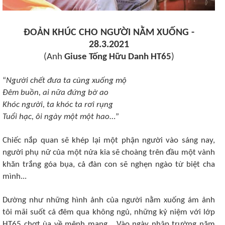
ĐOẢN KHÚC CHO NGƯỜI NẰM XUỐNG -
28.3.2021
(Anh
Giuse Tống Hữu Danh HT65
)
“
Người chết đưa ta cùng xuống mộ
Đêm buồn, ai nữa đứng bờ ao
Khóc người, ta khóc ta rơi rụng
Tuổi hạc, ôi ngày một một hao
…”
Chiếc nắp quan sẽ khép lại một phận người vào sáng nay,
người phụ nữ của một nửa kia sẽ choàng trên đầu một vành
khăn trắng góa bụa, cả đàn con sẽ nghẹn ngào từ biệt cha
mình...
Dường như những hình ảnh của người nằm xuống ám ảnh
tôi mãi suốt cả đêm qua không ngủ, những kỷ niệm với lớp
HT65 chợt ùa về mênh mang... Vào ngày nhập trường năm