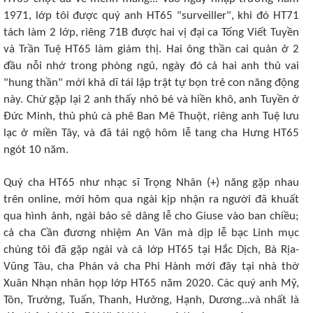
1971, lớp tôi được quý anh HT65 "surveiller", khi đó HT71
tách làm 2 lớp, riêng 71B được hai vị đại ca Tống Viết Tuyền
và Trần Tuệ HT65 làm giám thị. Hai ông thần cai quản ở 2
đầu nỗi nhớ trong phòng ngủ, ngày đó cả hai anh thủ vai
"hung thần" mới khả dĩ tái lập trật tự bọn trẻ con năng động
này. Chừ gặp lại 2 anh thấy nhỏ bé và hiền khô, anh Tuyền ở
Đức Minh, thủ phủ cà phê Ban Mê Thuột, riêng anh Tuệ lưu
lạc ở miền Tây, và đã tái ngộ hôm lễ tang cha Hưng HT65
ngót 10 năm.
Quý cha HT65 như nhạc sĩ Trọng Nhân (+) năng gặp nhau
trên online, mới hôm qua ngài kịp nhận ra người đã khuất
qua hình ảnh, ngài bảo sẽ dâng lễ cho Giuse vào ban chiều;
cả cha Cần đương nhiệm An Vân mà dịp lễ bạc Linh mục
chúng tôi đã gặp ngài và cả lớp HT65 tại Hắc Dịch, Bà Rịa-
Vũng Tàu, cha Phán và cha Phi Hành mới đây tại nhà thờ
Xuân Nhạn nhân họp lớp HT65 năm 2020. Các quý anh Mỹ,
Tôn, Trưởng, Tuấn, Thanh, Hưởng, Hạnh, Dương...và nhất là