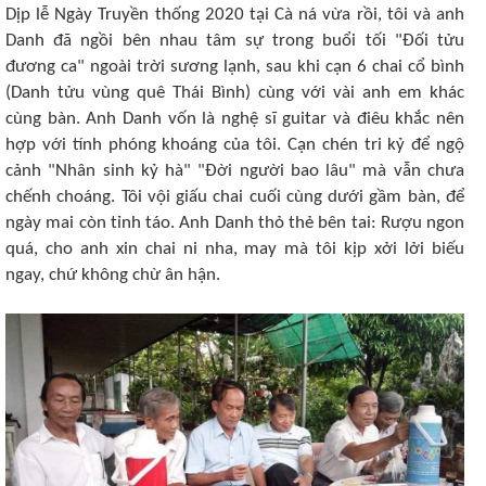
Dịp lễ Ngày Truyền thống 2020 tại Cà ná vừa rồi, tôi và anh
Danh đã ngồi bên nhau tâm sự trong buổi tối "Đối tửu
đương ca" ngoài trời sương lạnh, sau khi cạn 6 chai cổ bình
(Danh tửu vùng quê Thái Bình) cùng với vài anh em khác
cùng bàn. Anh Danh vốn là nghệ sĩ guitar và điêu khắc nên
hợp với tính phóng khoáng của tôi. Cạn chén tri kỷ để ngộ
cảnh "Nhân sinh kỷ hà" "Đời người bao lâu" mà vẫn chưa
chếnh choáng. Tôi vội giấu chai cuối cùng dưới gầm bàn, để
ngày mai còn tỉnh táo. Anh Danh thỏ thẻ bên tai: Rượu ngon
quá, cho anh xin chai ni nha, may mà tôi kịp xởi lởi biếu
ngay, chứ không chừ ân hận.