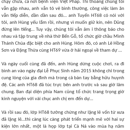
chạy chữa, cả nơi bệnh viện Việt Pháp. Thi thoảng chúng tôi
vẫn gặp nhau, anh vẫn tỏ vẻ bình thường, công việc làm ăn
vẫn tiếp diễn, dần dần sau đó… anh Tuyến HT68 có nói với
tôi, anh Hùng yếu lắm rồi, nhưng vì muốn giữ kín, nên Dũng
đừng lên tiếng… Tuy vậy, chúng tôi vẫn âm ỉ thông báo cho
nhau và tập trung về nhà thờ Bến Gỗ, tổ chức giờ chầu Mình
Thánh Chúa đặc biệt cho anh Hùng. Hôm đó, có anh Lê Hồng
Sơn và Đặng Thừa cùng HT69 vừa ở hải ngoại về tham dự …
Và ngày cuối cùng đã đến, anh Hùng dừng cuộc chơi, ra đi
bình an vào ngày đại Lễ Phục Sinh năm 2015 không chỉ trong
cung lòng của gia đình mà trong cả bàn tay bằng hữu huynh
đệ. Các anh HT68 đã túc trực bên anh trước và sau giờ lâm
chung. Ban đại diện phía Nam cũng tổ chức trang trọng giờ
kinh nguyện với vài chục anh chị em đến dự…
Và rồi sau đó, lớp HT68 tưởng chừng như lặng lẽ vốn từ xưa
đã lặng lẽ…thì càng lúc càng phát triển mạnh mẽ với hai sự
kiện lớn nhất, một là họp lớp tại Cà Ná vào mùa hạ năm