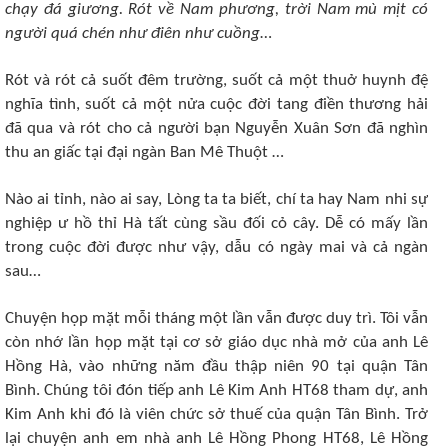
chạy đá giương. Rót về Nam phương, trời Nam mù mịt có
người quá chén như điên như cuồng
…
Rót và rót cả suốt đêm trường, suốt cả một thuở huynh đệ
nghĩa tình, suốt cả một nửa cuộc đời tang điền thương hải
đã qua và rót cho cả người bạn Nguyễn Xuân Sơn đã nghìn
thu an giấc tại đại ngàn Ban Mê Thuột …
Nào ai tỉnh, nào ai say, Lòng ta ta biết, chí ta hay Nam nhi sự
nghiệp ư hồ thỉ Hà tất cùng sầu đối cỏ cây. Dễ có mấy lần
trong cuộc đời được như vậy, dẫu có ngày mai và cả ngàn
sau…
Chuyện họp mặt mỗi tháng một lần vẫn được duy trì. Tôi vẫn
còn nhớ lần họp mặt tại cơ sở giáo dục nhà mở của anh Lê
Hồng Hà, vào những năm đầu thập niên 90 tại quận Tân
Bình. Chúng tôi đón tiếp anh Lê Kim Anh HT68 tham dự, anh
Kim Anh khi đó là viên chức sở thuế của quận Tân Bình. Trở
lại chuyện anh em nhà anh Lê Hồng Phong HT68, Lê Hồng