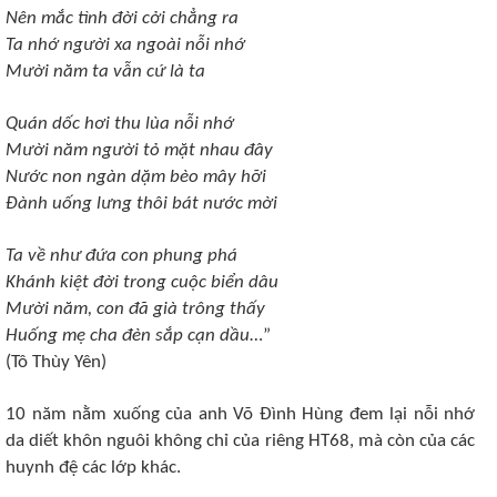
Nên mắc tình đời cởi chẳng ra
Ta nhớ người xa ngoài nỗi nhớ
Mười năm ta vẫn cứ là ta
Quán dốc hơi thu lùa nỗi nhớ
Mười năm người tỏ mặt nhau đây
Nước non ngàn dặm bèo mây hỡi
Đành uống lưng thôi bát nước mời
Ta về như đứa con phung phá
Khánh kiệt đời trong cuộc biển dâu
Mười năm, con đã già trông thấy
Huống mẹ cha đèn sắp cạn dầu
…”
(Tô Thùy Yên)
10 năm nằm xuống của anh Võ Đình Hùng đem lại nỗi nhớ
da diết khôn nguôi không chỉ của riêng HT68, mà còn của các
huynh đệ các lớp khác.