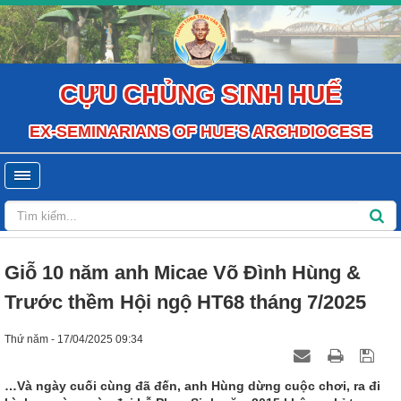
CỰU CHỦNG SINH HUẾ
EX-SEMINARIANS OF HUE'S ARCHDIOCESE
Giỗ 10 năm anh Micae Võ Đình Hùng &
Trước thềm Hội ngộ HT68 tháng 7/2025
Thứ năm - 17/04/2025 09:34
…Và ngày cuối cùng đã đến, anh Hùng dừng cuộc chơi, ra đi