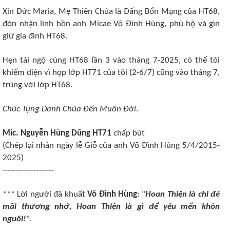
Xin Đức Maria, Mẹ Thiên Chúa là Đấng Bổn Mạng của HT68,
đón nhận linh hồn anh Micae Võ Đình Hùng, phù hộ và gìn
giữ gia đình HT68.
Hẹn tái ngộ cùng HT68 lần 3 vào tháng 7-2025, có thể tôi
khiếm diện vì họp lớp HT71 của tôi (2-6/7) cũng vào tháng 7,
trùng với lớp HT68.
Chúc Tụng Danh Chúa Đến Muôn Đời
.
Mic. Nguyễn Hùng Dũng HT71
chấp bút
(Chép lại nhân ngày lễ Giỗ của anh Võ Đình Hùng 5/4/2015-
2025)
--------------------
*** Lời người đã khuất
Võ Đình Hùng
: "
Hoan Thiện là chi đế
mãi thương nhớ, Hoan Thiện là gì để yêu mến khôn
nguôi!
".