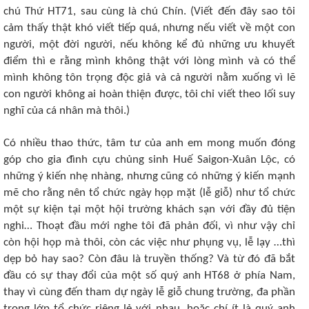
chú Thứ HT71, sau cùng là chú Chín. (Viết đến đây sao tôi
cảm thấy thật khó viết tiếp quá, nhưng nếu viết về một con
người, một đời người, nếu không kể đủ những ưu khuyết
điểm thì e rằng mình không thật với lòng mình và có thể
mình không tôn trọng độc giả và cả người nằm xuống vì lẽ
con người không ai hoàn thiện được, tôi chỉ viết theo lối suy
nghĩ của cá nhân mà thôi.)
Có nhiều thao thức, tâm tư của anh em mong muốn đóng
góp cho gia đình cựu chủng sinh Huế Saigon-Xuân Lộc, có
những ý kiến nhẹ nhàng, nhưng cũng có những ý kiến mạnh
mẽ cho rằng nên tổ chức ngày họp mặt (lễ giỗ) như tổ chức
một sự kiện tại một hội trường khách sạn với đầy đủ tiện
nghi… Thoạt đầu mới nghe tôi đã phản đối, vì như vậy chỉ
còn hội họp mà thôi, còn các việc như phụng vụ, lễ lạy …thì
dẹp bỏ hay sao? Còn đâu là truyền thống? Và từ đó đã bắt
đầu có sự thay đổi của một số quý anh HT68 ở phía Nam,
thay vì cùng đến tham dự ngày lễ giỗ chung trường, đa phần
trong lớp tổ chức riêng lẻ với nhau, hoặc chí ít là quý anh