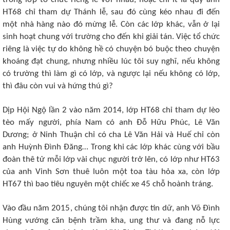
HT68 chỉ tham dự Thánh lễ, sau đó cùng kéo nhau đi đến
một nhà hàng nào đó mừng lễ. Còn các lớp khác, vẫn ở lại
sinh hoạt chung với trường cho đến khi giải tán. Việc tổ chức
riêng là việc tự do không hề có chuyện bó buộc theo chuyện
khoáng đạt chung, nhưng nhiều lúc tôi suy nghĩ, nếu không
có trường thì làm gì có lớp, và ngược lại nếu không có lớp,
thì đâu còn vui và hứng thú gì?
Dịp Hội Ngộ lần 2 vào năm 2014, lớp HT68 chỉ tham dự lèo
tèo mấy người, phía Nam có anh Đỗ Hữu Phúc, Lê Văn
Dương; ở Ninh Thuận chỉ có cha Lê Văn Hải và Huế chỉ còn
anh Huỳnh Đình Đăng… Trong khi các lớp khác cùng với bầu
đoàn thê tử mỗi lớp vài chục người trở lên, có lớp như HT63
của anh Vinh Sơn thuê luôn một toa tàu hỏa xa, còn lớp
HT67 thì bao tiêu nguyên một chiếc xe 45 chỗ hoành tráng.
Vào đầu năm 2015, chúng tôi nhận được tin dữ, anh Võ Đình
Hùng vướng căn bệnh trầm kha, ung thư và đang nỗ lực