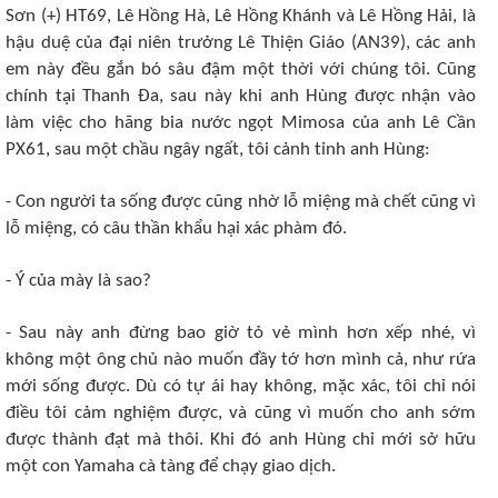
Sơn (+) HT69, Lê Hồng Hà, Lê Hồng Khánh và Lê Hồng Hải, là
hậu duệ của đại niên trưởng Lê Thiện Giáo (AN39), các anh
em này đều gắn bó sâu đậm một thời với chúng tôi. Cũng
chính tại Thanh Đa, sau này khi anh Hùng được nhận vào
làm việc cho hãng bia nước ngọt Mimosa của anh Lê Cần
PX61, sau một chầu ngây ngất, tôi cảnh tỉnh anh Hùng:
- Con người ta sống được cũng nhờ lỗ miệng mà chết cũng vì
lỗ miệng, có câu thần khẩu hại xác phàm đó.
- Ý của mày là sao?
- Sau này anh đừng bao giờ tỏ vẻ mình hơn xếp nhé, vì
không một ông chủ nào muốn đầy tớ hơn mình cả, như rứa
mới sống được. Dù có tự ái hay không, mặc xác, tôi chỉ nói
điều tôi cảm nghiệm được, và cũng vì muốn cho anh sớm
được thành đạt mà thôi. Khi đó anh Hùng chỉ mới sở hữu
một con Yamaha cà tàng để chạy giao dịch.