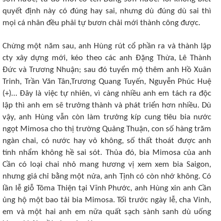
quyết định này có đúng hay sai, nhưng dù đúng dù sai thì
mọi cá nhân đều phải tự bươn chải mới thành công được.
Chừng một năm sau, anh Hùng rút cổ phần ra và thành lập
cty xây dựng mới, kéo theo các anh Đặng Thừa, Lê Thành
Đức và Trương Nhuận; sau đó tuyển mộ thêm anh Hồ Xuân
Trinh, Trần Văn Tân,Trương Quang Tuyến, Nguyễn Phúc Huệ
(+)… Đây là việc tự nhiên, vì càng nhiều anh em tách ra độc
lập thì anh em sẽ trưởng thành và phát triển hơn nhiều. Dù
vậy, anh Hùng vẫn còn làm trưởng kíp cung tiêu bia nước
ngọt Mimosa cho thị trường Quảng Thuận, con số hàng trăm
ngàn chai, có nước hay vỏ không, số thất thoát được anh
tính nhẩm không hề sai sót. Thủa đó, bia Mimosa của anh
Cần có loại chai nhỏ mang hương vị xem xem bia Saigon,
nhưng giá chỉ bằng một nửa, anh Tịnh có còn nhớ không. Có
lần lễ giỗ Tôma Thiện tại Vĩnh Phước, anh Hùng xin anh Cần
ủng hộ một bao tải bia Mimosa. Tối trước ngày lễ, cha Vinh,
em và một hai anh em nữa quất sạch sành sanh dù uống