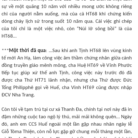
sự về một quãng 10 năm với nhiều mong ước không riêng
chi của người nằm xuống, mà của cả HT68 khi chứng kiến
dòng chảy lịch sử trong suốt 10 năm qua. Cái việc ghi chép
của tôi chỉ là một việc nhỏ, còn “Núi lở sông bồi” là của
HT68…
***
Một thời đã qua
: ...Sau khi anh Tịnh HT68 lên vùng kinh
tế mới An Hạ, làm công việc âm thầm chứng nhân giữa cánh
đồng truyền giáo mênh mông, cha Huệ HT69 về Vĩnh Phước
tiếp tục giúp xứ thế anh Tịnh, công việc này trước đó đã
được cha Thứ HT71 lãnh nhận, nhưng cha Thứ được Đức
Tổng Philipphê gọi về Huế, cha Vinh HT69 cũng được nhập
ĐCV Nha Trang.
Còn tôi về tạm trú tại cư xá Thanh Đa, chính tại nơi này đã in
đậm những cuộc tao ngộ lý thú, mãi mãi không quên… Ngày
đó, anh em CCS Huế ngoài một lần gặp nhau nhân ngày lễ
Giỗ Tôma Thiện, còn nỗ lực gặp gỡ chung mỗi tháng một lần,