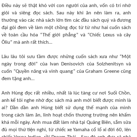
Điều này sẽ thật khó với con người của anh, vốn có trí nhớ
giỏi và siêng đọc sách. Sau này khi ăn nên làm ra, anh
thường vào các nhà sách lớn tìm các đầu sách quý và đương
đại gói đem về làm một chồng đọc từ từ như hai cuốn sách
về toàn cầu hóa “Thế giới phẳng” và “Chiếc Lexus và cây
Ôliu” mà anh rất thích…
Lâu lâu tôi sưu tầm được những cuốn sách xưa như “Một
ngày trong đời” của Ivan Denisovich của Solzhenitsyn và
cuốn “Quyền năng và vinh quang” của Graham Greene cũng
đem tặng anh…
Anh Hùng đọc rất nhiều, nhất là lúc tàng cư nơi Suối Chồn,
anh kể tôi nghe nhờ đọc sách mà anh mới biết được mình là
ai? Dần dần anh Hùng biết sử dụng thế mạnh của mình
trong cách làm ăn, linh hoạt chốn thương trường nên khấm
khá mỗi ngày. Anh mua đất làm nhà tại Quảng Biên, sắm sửa
đủ mọi thứ tiện nghi, từ chiếc xe Yamaha cổ lổ xỉ đời 60, lên