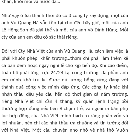
khan, khỏi mồi và nước đá…
Như vậy ở Sài thành thời đó có 3 công ty xây dựng, một của
anh Vũ Quang Hà vẫn tồn tại cho đến bây giờ, một của anh
Lê Hồng Sơn đã giải thể và một của anh Võ Đình Hùng. Mỗi
cty của anh em đều có sắc thái riêng.
Đối với Cty Nhà Việt của anh Vũ Quang Hà, cách làm việc là
phải khuôn phép, khẩn trương…thậm chí phải làm thêm kể
cả ban đêm hoặc ngày nghỉ lễ cho kịp tiến độ. Khi cao điểm,
toàn bộ phải ứng trực 24/24 tại công trường, đa phần anh
em mình khó trụ lại được dù lương bổng xứng đáng với
thành quả công việc mình đáp ứng. Các công ty khác khi
nhận thầu đều yêu cầu tiến độ thời gian cả năm trường,
riêng Nhà Việt chỉ cần 4 tháng, ký quân lệnh trạng bồi
thường hợp đồng nếu bên B chậm trễ, và ngoài ra bản phụ
lục hợp đồng của Nhà Việt minh bạch rõ ràng phần vốn và
lợi nhuận, nên chi các nhà thầu ưa chuộng và tin tưởng đối
với Nhà Việt. Một câu chuyện nho nhỏ về nhà thờ Vườn