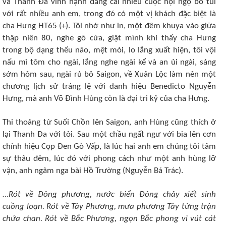
và Thanh Đa vinh hạnh đăng cai nhiều cuộc hội ngộ bỏ túi
với rất nhiều anh em, trong đó có một vị khách đặc biệt là
cha Hưng HT65 (+). Tôi nhớ như in, một đêm khuya vào giữa
thập niên 80, nghe gõ cửa, giật mình khi thấy cha Hưng
trong bộ dạng thểu não, mệt mỏi, lo lắng xuất hiện, tôi vội
nấu mì tôm cho ngài, lắng nghe ngài kể và an ủi ngài, sáng
sớm hôm sau, ngài rủ bỏ Saigon, về Xuân Lộc làm nên một
chương lịch sử tráng lệ với danh hiệu Benedicto Nguyễn
Hưng, mà anh Võ Đình Hùng còn là đại tri kỷ của cha Hưng.
Thi thoảng từ Suối Chồn lên Saigon, anh Hùng cũng thích ở
lại Thanh Đa với tôi. Sau một chầu ngất ngư với bia lên cơn
chính hiệu Cọp Đen Gò Vấp, là lúc hai anh em chúng tôi tâm
sự thâu đêm, lúc đó với phong cách như một anh hùng lỡ
vận, anh ngâm nga bài Hồ Trường (Nguyễn Bá Trác).
…
Rót về Đông phương, nước biển Đông chảy xiết sinh
cuồng loạn. Rót về Tây Phương, mưa phương Tây từng trận
chứa chan. Rót về Bắc Phương, ngọn Bắc phong vi vút cát