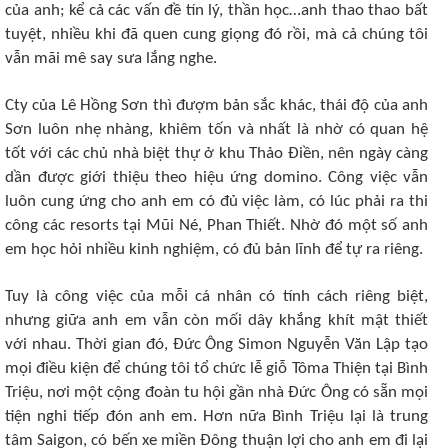
của anh; kể cả các vấn đề tín lý, thần học…anh thao thao bất
tuyệt, nhiều khi đã quen cung giọng đó rồi, mà cả chúng tôi
vẫn mãi mê say sưa lắng nghe.
Cty của Lê Hồng Sơn thì đượm bản sắc khác, thái độ của anh
Sơn luôn nhẹ nhàng, khiêm tốn và nhất là nhờ có quan hệ
tốt với các chủ nhà biệt thự ở khu Thảo Điền, nên ngày càng
dần được giới thiệu theo hiệu ứng domino. Công việc vẫn
luôn cung ứng cho anh em có đủ việc làm, có lúc phải ra thi
công các resorts tại Mũi Né, Phan Thiết. Nhờ đó một số anh
em học hỏi nhiều kinh nghiệm, có đủ bản lĩnh để tự ra riêng.
Tuy là công việc của mỗi cá nhân có tính cách riêng biệt,
nhưng giữa anh em vẫn còn mối dây khắng khít mật thiết
với nhau. Thời gian đó, Đức Ông Simon Nguyễn Văn Lập tạo
mọi điều kiện để chúng tôi tổ chức lễ giỗ Tôma Thiện tại Bình
Triệu, nơi một cộng đoàn tu hội gần nhà Đức Ông có sẵn mọi
tiện nghi tiếp đón anh em. Hơn nữa Bình Triệu lại là trung
tâm Saigon, có bến xe miền Đông thuận lợi cho anh em đi lại