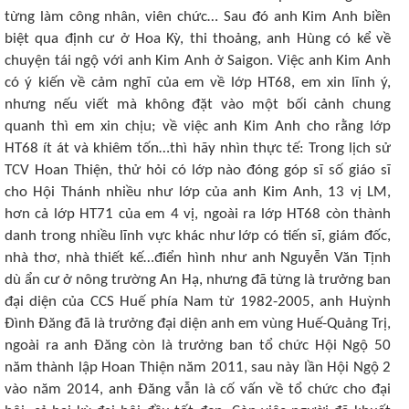
từng làm công nhân, viên chức… Sau đó anh Kim Anh biền
biệt qua định cư ở Hoa Kỳ, thi thoảng, anh Hùng có kể về
chuyện tái ngộ với anh Kim Anh ở Saigon. Việc anh Kim Anh
có ý kiến về cảm nghĩ của em về lớp HT68, em xin lĩnh ý,
nhưng nếu viết mà không đặt vào một bối cảnh chung
quanh thì em xin chịu; về việc anh Kim Anh cho rằng lớp
HT68 ít át và khiêm tốn…thì hãy nhìn thực tế: Trong lịch sử
TCV Hoan Thiện, thử hỏi có lớp nào đóng góp sĩ số giáo sĩ
cho Hội Thánh nhiều như lớp của anh Kim Anh, 13 vị LM,
hơn cả lớp HT71 của em 4 vị, ngoài ra lớp HT68 còn thành
danh trong nhiều lĩnh vực khác như lớp có tiến sĩ, giám đốc,
nhà thơ, nhà thiết kế…điển hình như anh Nguyễn Văn Tịnh
dù ẩn cư ở nông trường An Hạ, nhưng đã từng là trưởng ban
đại diện của CCS Huế phía Nam từ 1982-2005, anh Huỳnh
Đình Đăng đã là trưởng đại diện anh em vùng Huế-Quảng Trị,
ngoài ra anh Đăng còn là trưởng ban tổ chức Hội Ngộ 50
năm thành lập Hoan Thiện năm 2011, sau này lần Hội Ngộ 2
vào năm 2014, anh Đăng vẫn là cố vấn về tổ chức cho đại