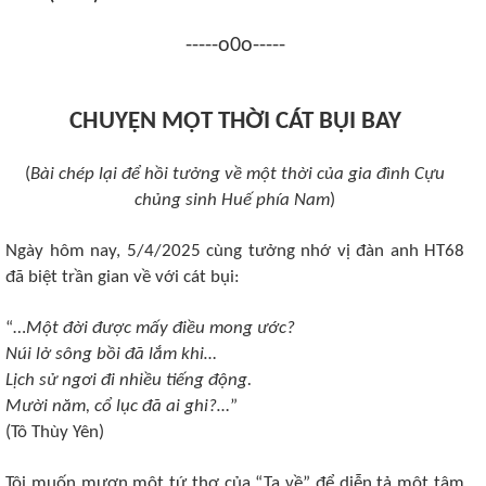
-----o0o-----
CHUYỆN MỘT THỜI CÁT BỤI BAY
(
Bài chép lại để hồi tưởng về một thời của gia đình Cựu
chủng sinh Huế phía Nam
)
Ngày hôm nay, 5/4/2025 cùng tưởng nhớ vị đàn anh HT68
đã biệt trần gian về với cát bụi:
“…
Một đời được mấy điều mong ước?
Núi lở sông bồi đã lắm khi…
Lịch sử ngơi đi nhiều tiếng động.
Mười năm, cổ lục đã ai ghi?…
”
(Tô Thùy Yên)
Tôi muốn mượn một tứ thơ của “Ta về” để diễn tả một tâm