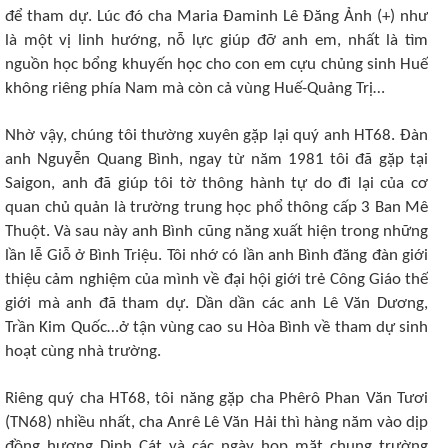
để tham dự. Lúc đó cha Maria Đaminh Lê Đăng Ảnh (+) như
là một vị linh hướng, nỗ lực giúp đỡ anh em, nhất là tìm
nguồn học bổng khuyến học cho con em cựu chủng sinh Huế
không riêng phía Nam mà còn cả vùng Huế-Quảng Trị…
Nhờ vậy, chúng tôi thường xuyên gặp lại quý anh HT68. Đàn
anh Nguyễn Quang Bình, ngay từ năm 1981 tôi đã gặp tại
Saigon, anh đã giúp tôi tờ thông hành tự do đi lại của cơ
quan chủ quản là trường trung học phổ thông cấp 3 Ban Mê
Thuột. Và sau này anh Bình cũng năng xuất hiện trong những
lần lễ Giỗ ở Bình Triệu. Tôi nhớ có lần anh Bình đăng đàn giới
thiệu cảm nghiệm của mình về đại hội giới trẻ Công Giáo thế
giới mà anh đã tham dự. Dần dần các anh Lê Văn Dương,
Trần Kim Quốc…ở tận vùng cao su Hòa Bình về tham dự sinh
hoạt cùng nhà trường.
Riêng quý cha HT68, tôi năng gặp cha Phêrô Phan Văn Tươi
(TN68) nhiều nhất, cha Anrê Lê Văn Hải thì hàng năm vào dịp
đồng hương Dinh Cát và các ngày họp mặt chung trường