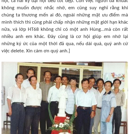
hội, cả hai kỳ đại hội đều tốt đẹp. Còn việc người đã khuất
không muốn được nhắc nhở, em cũng suy nghĩ rằng khi
chúng ta thương mến ai đó, ngoài những mặt ưu điểm mà
mình thích thì cũng phải chấp nhận những mặt giới hạn khác
nữa, và lớp HT68 không chỉ có một anh Hùng…mà còn rất
nhiều anh em khác. Đây cũng là cơ hội giúp em nhớ lại
những ký ức của một thời đã qua, nếu dài quá, quý anh cứ
việc delete. Xin cám ơn quý anh.]