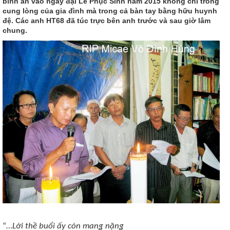
bình an vào ngày đại Lễ Phục Sinh năm 2015 không chỉ trong
cung lòng của gia đình mà trong cả bàn tay bằng hữu huynh
đệ. Các anh HT68 đã túc trực bên anh trước và sau giờ lâm
chung.
“…
Lời thề buổi ấy còn mang nặng