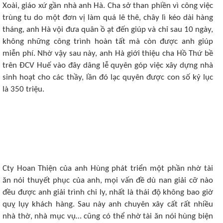
Xoài, giáo xứ gần nhà anh Hà. Cha sở than phiền vì công việc
trùng tu do một đơn vị làm quá lê thê, chây lì kéo dài hàng
tháng, anh Hà vội đưa quân ồ ạt đến giúp và chỉ sau 10 ngày,
không những công trình hoàn tất mà còn được anh giúp
miễn phí. Nhờ vậy sau này, anh Hà giới thiệu cha Hồ Thứ bề
trên ĐCV Huế vào đây dâng lễ quyên góp việc xây dựng nhà
sinh hoạt cho các thầy, lần đó lạc quyên được con số kỷ lục
là 350 triệu.
Cty Hoan Thiện của anh Hùng phát triển một phần nhờ tài
ăn nói thuyết phục của anh, mọi vấn đề dù nan giải cỡ nào
đều được anh giải trình chi ly, nhất là thái độ không bao giờ
quỵ lụy khách hàng. Sau này anh chuyên xây cất rất nhiều
nhà thờ, nhà mục vụ… cũng có thể nhờ tài ăn nói hùng biện