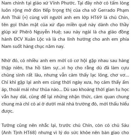
Nam chính tại giáo xứ Vĩnh Phước. Tại đây nhờ có tấm lòng
luôn rộng mở đón tiếp trọng thị của cha sở Gerrado Phạm
Anh Thái (+) cùng với người anh em lớp HT69 là chú Chín,
tên gọi thân mật của xứ đạo miền quê này dành cho thầy
giúp xứ Phêrô Nguyễn Huệ; sau này ngài là cha giáo đồng
hành ĐCV Xuân Lộc và là cha linh hướng cho anh em phía
Nam suốt hàng chục năm nay.
Nhờ đó, có nhiều anh em mới có cơ hội gặp nhau sau hàng
thập niên, tha hồ tâm sự…vì họ cho rằng dù đã làm cựu
chủng sinh rất lâu, nhưng vẫn cảm thấy lạc lõng, chơ vơ…
Chỉ khi gặp lại anh em cùng thời ngày xưa, họ cảm thấy ấm
áp, thoải mái như thủa nào… Dù sao khoảng thời gian tu học
vắn hay dài, cũng để lại những nhận thức, cảm quan chung
chung mà chỉ có ai ở dưới mái nhà trường đó, mới thấu hiểu
được.
Tưởng cũng nên nhắc lại, trước chú Chín, còn có chú Sáu
(Anh Tịnh HT68) nhưng vì lý do sức khỏe nên bàn giao cho