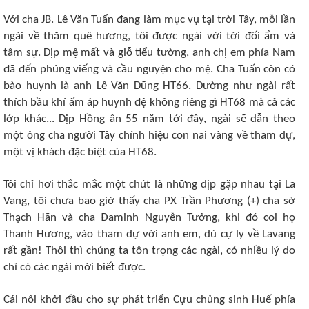
Với cha JB. Lê Văn Tuấn đang làm mục vụ tại trời Tây, mỗi lần
ngài về thăm quê hương, tôi được ngài vời tới đối ẩm và
tâm sự. Dịp mệ mất và giỗ tiểu tường, anh chị em phía Nam
đã đến phúng viếng và cầu nguyện cho mệ. Cha Tuấn còn có
bào huynh là anh Lê Văn Dũng HT66. Dường như ngài rất
thích bầu khí ấm áp huynh đệ không riêng gì HT68 mà cả các
lớp khác... Dịp Hồng ân 55 năm tới đây, ngài sẽ dẫn theo
một ông cha người Tây chính hiệu con nai vàng về tham dự,
một vị khách đặc biệt của HT68.
Tôi chỉ hơi thắc mắc một chút là những dịp gặp nhau tại La
Vang, tôi chưa bao giờ thấy cha PX Trần Phương (+) cha sở
Thạch Hãn và cha Đaminh Nguyễn Tưởng, khi đó coi họ
Thanh Hương, vào tham dự với anh em, dù cự ly về Lavang
rất gần! Thôi thì chúng ta tôn trọng các ngài, có nhiều lý do
chỉ có các ngài mới biết được.
Cái nôi khởi đầu cho sự phát triển Cựu chủng sinh Huế phía