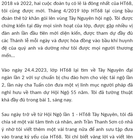
2018 và 2022, hai cuộc đoàn tụ có lẽ là đông nhất của HT68,
tôi cũng được mời. Tháng 4/2019 lớp HT68 lại cùng bầu
đoàn thê tử khăn gói lên vùng Tây Nguyên hội ngộ. Tôi được
chứng kiến tại đây mọi sinh hoạt của lớp, được gặp nhiều vị
đàn anh lần đầu tiên mới diện kiến, được tham dự đầy đủ
các Thánh lễ mỗi ngày và được hòa đồng vào bầu khí huynh
đệ của quý anh và dường như tôi được mọi người thương
mến…
Vào ngày 24.4.2023, lớp HT68 lại tìm về Tây Nguyên đại
ngàn lần 2 với sự chuẩn bị chu đáo hơn cho việc tái ngộ lần
2, lần này cha Tuấn còn đưa một vị linh mục người pháp đã
nghỉ hưu về tham dự Hội Ngộ 55 năm. Tôi đã tường thuật
khá đầy đủ trong bài 1, sáng nay.
Sau ngày trở về từ Hội Ngộ lần 1 - HT68 Tây Nguyên, tôi đã
chia sẻ một vài tâm tình cá nhân, anh Trần Thanh Sơn có nhã
ý nhờ tôi viết thêm một vài trang nữa để anh sưu tập đưa
vào trang kỷ yếu của HT68. Tôi chỉ biết vâng lời và viết lên