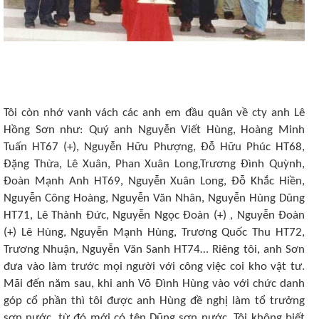
Tôi còn nhớ vanh vách các anh em đầu quân về cty anh Lê
Hồng Sơn như: Quý anh Nguyễn Viết Hùng, Hoàng Minh
Tuấn HT67 (+), Nguyễn Hữu Phượng, Đỗ Hữu Phúc HT68,
Đặng Thừa, Lê Xuân, Phan Xuân Long,Trương Đình Quỳnh,
Đoàn Mạnh Anh HT69, Nguyễn Xuân Long, Đỗ Khắc Hiền,
Nguyễn Công Hoàng, Nguyễn Văn Nhân, Nguyễn Hùng Dũng
HT71, Lê Thành Đức, Nguyễn Ngọc Đoàn (+) , Nguyễn Đoàn
(+) Lê Hùng, Nguyễn Mạnh Hùng, Trương Quốc Thu HT72,
Trương Nhuận, Nguyễn Văn Sanh HT74… Riêng tôi, anh Sơn
đưa vào làm trước mọi người với công việc coi kho vật tư.
Mãi đến năm sau, khi anh Võ Đình Hùng vào với chức danh
góp cổ phần thì tôi được anh Hùng đề nghị làm tổ trưởng
sơn nước, từ đó mới có tên Dũng sơn nước. Tôi không biết