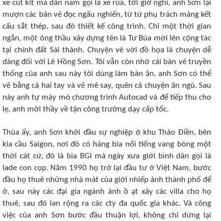
xe cút kít mà dân nam gọi là xe rùa, tới giờ nghỉ, anh Sơn lại
mượn các bản vẽ đọc ngấu nghiến, từ từ phụ trách mảng kết
cấu sắt thép, sau đó thiết kế công trình. Chỉ một thời gian
ngắn, một ông thầu xây dựng tên là Tư Búa mời lên cộng tác
tại chính đất Sài thành. Chuyện vẽ vời đồ họa là chuyện dễ
dàng đối với Lê Hồng Sơn. Tôi vẫn còn nhớ cái bàn vẽ truyền
thống của anh sau này tôi dùng làm bàn ăn, anh Sơn có thể
vẽ bằng cả hai tay và vẽ mê say, quên cả chuyện ăn ngủ. Sau
này anh tự mày mò chương trình Autocad và để tiếp thu cho
lẹ, anh mời thầy về tận công trường dạy cấp tốc.
Thủa ấy, anh Sơn khởi đầu sự nghiệp ở khu Thảo Điền, bên
kia cầu Saigon, nơi đó có hãng bia nổi tiếng vang bóng một
thời cát cứ, đó là bia BGI mà ngày xưa giới bình dân gọi là
lade con cọp. Năm 1990 họ trở lại đầu tư ở Việt Nam, bước
đầu họ thuê những nhà mát của giới nhiếp ảnh thành phố để
ở, sau này các đại gia ngành ảnh ồ ạt xây các villa cho họ
thuê, sau đó lan rộng ra các cty đa quốc gia khác. Và công
việc của anh Sơn bước đầu thuận lợi, không chỉ dừng lại