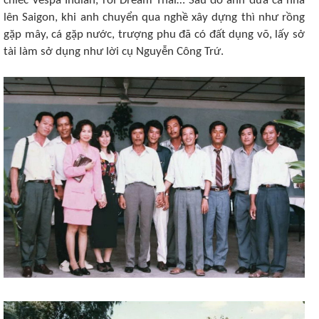
chiếc Vespa Indian, rồi Dream Thái… Sau đó anh đưa cả nhà
lên Saigon, khi anh chuyển qua nghề xây dựng thì như rồng
gặp mây, cá gặp nước, trượng phu đã có đất dụng võ, lấy sở
tài làm sở dụng như lời cụ Nguyễn Công Trứ.