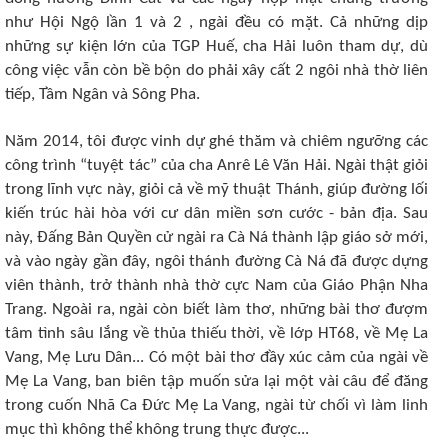
như Hội Ngộ lần 1 và 2 , ngài đều có mặt. Cả những dịp
những sự kiện lớn của TGP Huế, cha Hải luôn tham dự, dù
công việc vẫn còn bề bộn do phải xây cất 2 ngôi nhà thờ liên
tiếp, Tầm Ngân và Sông Pha.
Năm 2014, tôi được vinh dự ghé thăm và chiêm ngưỡng các
công trình “tuyệt tác” của cha Anrê Lê Văn Hải. Ngài thật giỏi
trong lĩnh vực này, giỏi cả về mỹ thuật Thánh, giúp đường lối
kiến trúc hài hòa với cư dân miền sơn cước - bản địa. Sau
này, Đấng Bản Quyền cử ngài ra Cà Ná thành lập giáo sở mới,
và vào ngày gần đây, ngôi thánh đường Cà Ná đã được dựng
viên thành, trở thành nhà thờ cực Nam của Giáo Phận Nha
Trang. Ngoài ra, ngài còn biết làm thơ, những bài thơ đượm
tâm tình sâu lắng về thủa thiếu thời, về lớp HT68, về Mẹ La
Vang, Mẹ Lưu Dân... Có một bài thơ đầy xúc cảm của ngài về
Mẹ La Vang, ban biên tập muốn sửa lại một vài câu để đăng
trong cuốn Nhã Ca Đức Mẹ La Vang, ngài từ chối vì làm linh
mục thì không thể không trung thực được...