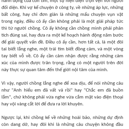
hành động của con tim, một sự hiện diện trọn vẹn với người
đối diện. Khi vợ kể chuyện ở công ty, về những áp lực, những
bất công, hay chỉ đơn giản là những mẩu chuyện vụn vặt
trong ngày, điều cô ấy cần không phải là một giải pháp tức
thì từ người chồng. Cô ấy không cần chồng mình phải phân
tích đúng sai, hay đưa ra một kế hoạch hành động năm bước
để giải quyết vấn đề. Điều cô ấy cần, hơn tất cả, là một đôi
tai biết lắng nghe, một trái tim biết đồng cảm, và một vòng
tay biết vỗ về. Cô ấy cần cảm nhận được rằng những cảm
xúc của mình được trân trọng, rằng có một người trên đời
này thực sự quan tâm đến thế giới nội tâm của mình.
Vì vậy, người chồng lắng nghe để xoa dịu, để nói những câu
như "Anh hiểu em đã vất vả rồi" hay "Chắc em đã buồn
lắm", chứ không phải vừa nghe vừa cắm mặt vào điện thoại
hay vội vàng cắt lời để đưa ra lời khuyên.
Ngược lại, khi chồng kể về những hoài bão, những dự định
còn dang dở, hay đôi khi là những câu chuyện không đầu