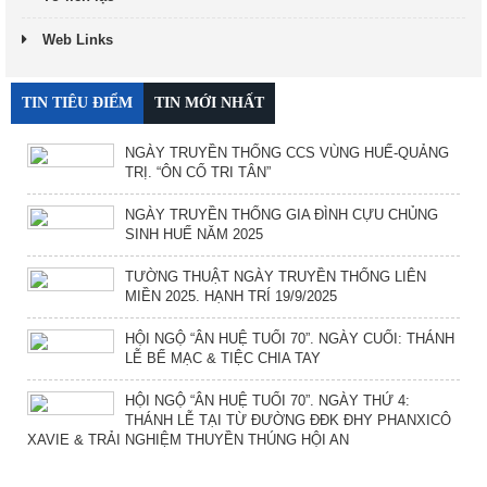
Web Links
TIN TIÊU ĐIỂM
TIN MỚI NHẤT
NGÀY TRUYỀN THỐNG CCS VÙNG HUẾ-QUẢNG
TRỊ. “ÔN CỐ TRI TÂN”
NGÀY TRUYỀN THỐNG GIA ĐÌNH CỰU CHỦNG
SINH HUẾ NĂM 2025
TƯỜNG THUẬT NGÀY TRUYỀN THỐNG LIÊN
MIỀN 2025. HẠNH TRÍ 19/9/2025
HỘI NGỘ “ÂN HUỆ TUỔI 70”. NGÀY CUỐI: THÁNH
LỄ BẾ MẠC & TIỆC CHIA TAY
HỘI NGỘ “ÂN HUỆ TUỔI 70”. NGÀY THỨ 4:
THÁNH LỄ TẠI TỪ ĐƯỜNG ĐĐK ĐHY PHANXICÔ
XAVIE & TRẢI NGHIỆM THUYỀN THÚNG HỘI AN