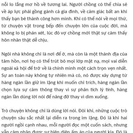
nỗi lo lắng mơ hồ về tương lai. Người chồng có thể chia sẻ
về áp lực phải gồng gánh cả gia đình, về cảm giác bất an khi
thấy bạn bè thành công hơn mình. Khi có thể nói về mọi thứ,
từ chuyện vặt trong bếp đến chuyện lớn của cuộc đời, mà
không lo bị phán xét, lúc đó vợ chồng mới thật sự cảm thấy
hôn nhân thật dễ chịu.
Ngôi nhà không chỉ là nơi để ở, mà còn là một thánh địa của
tâm hồn, nơi họ có thể trút bỏ mọi lớp mặt nạ, mọi vai diễn
ngoài xã hội để trở về là chính mình một cách trọn vẹn nhất.
Sự an toàn này không tự nhiên mà có, nó được xây dựng từ
hàng ngàn lần giữ im lặng khi muốn chỉ trích, hàng ngàn lần
chọn lựa sự cảm thông thay vì sự phân tích lý tính, hàng
ngàn lần dùng lời nói để nâng đỡ thay vì dìm xuống.
Trò chuyện không chỉ là dùng lời nói. Đôi khi, những cuộc trò
chuyện sâu sắc nhất lại diễn ra trong im lặng. Đó là khi hai
người ngồi cạnh nhau, mỗi người đọc một cuốn sách, nhưng
vẫn cảm nhận được sự hiện diện ấm áp của người kia. Đó là