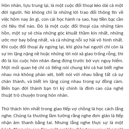
Hôn nhân, tựu trung lại, là một cuộc đối thoại kéo dài cả một
đời người. Nó không chỉ là những lời trao đổi thông tin về
việc hôm nay ăn gì, con cái học hành ra sao, hay tiền bạc cần
chi tiêu thế nào. Đó là một cuộc đối thoại của những tâm
hồn, một sự sẻ chia những góc khuất thầm kín nhất, những
ước mơ bay bổng nhất, và cả những nỗi sợ hãi vô hình nhất.
Khi cuộc đối thoại ấy ngừng lại, khi giữa hai người chỉ còn là
sự im lặng nặng nề hoặc những lời nói xã giao trống rỗng, thì
đó là lúc cuộc hôn nhân đang đứng trước bờ vực nguy hiểm.
Một mối quan hệ chỉ có tiếng nói chung khi cả hai biết nghe
nhau mà không phán xét, biết nói với nhau bằng tất cả sự
chân thành, và biết im lặng cùng nhau trong sự đồng cảm.
Biến bạn đời thành bạn tri kỷ chính là đỉnh cao của nghệ
thuật trò chuyện trong hôn nhân.
Thử thách lớn nhất trong giao tiếp vợ chồng là học cách lắng
nghe. Chúng ta thường lầm tưởng rằng nghe đơn giản là tiếp
nhận âm thanh bằng tai. Nhưng lắng nghe thực sự là một