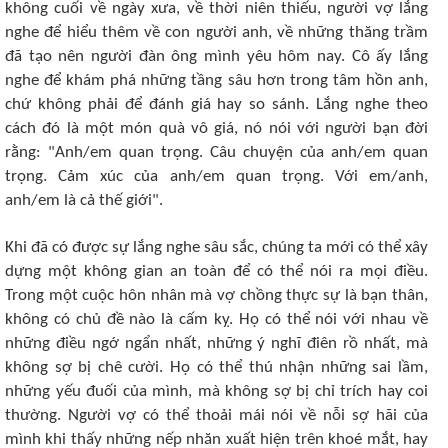
không cuối về ngày xưa, về thời niên thiếu, người vợ lắng
nghe để hiểu thêm về con người anh, về những thăng trầm
đã tạo nên người đàn ông mình yêu hôm nay. Cô ấy lắng
nghe để khám phá những tầng sâu hơn trong tâm hồn anh,
chứ không phải để đánh giá hay so sánh. Lắng nghe theo
cách đó là một món quà vô giá, nó nói với người bạn đời
rằng: "Anh/em quan trọng. Câu chuyện của anh/em quan
trọng. Cảm xúc của anh/em quan trọng. Với em/anh,
anh/em là cả thế giới".
Khi đã có được sự lắng nghe sâu sắc, chúng ta mới có thể xây
dựng một không gian an toàn để có thể nói ra mọi điều.
Trong một cuộc hôn nhân mà vợ chồng thực sự là bạn thân,
không có chủ đề nào là cấm kỵ. Họ có thể nói với nhau về
những điều ngớ ngẩn nhất, những ý nghĩ điên rồ nhất, mà
không sợ bị chê cười. Họ có thể thú nhận những sai lầm,
những yếu đuối của mình, mà không sợ bị chỉ trích hay coi
thường. Người vợ có thể thoải mái nói về nỗi sợ hãi của
mình khi thấy những nếp nhăn xuất hiện trên khoé mắt, hay