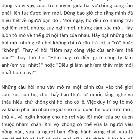
động, và vì vậy, cuộc trò chuyện giữa hai vợ chồng cũng cần
phải liên tục được làm mới. Đừng bao giờ cho rằng mình đã
hiểu hết về người bạn đời. Mỗi ngày, họ đều có những trải
nghiệm mới, những suy nghĩ mới, những cảm xúc mới. Hãy
luôn tò mò về thế giới nội tâm của nhau. Hãy đặt những câu
hỏi mở, những câu hỏi không chỉ có câu trả lời là "có" hoặc
"không". Thay vì hỏi "Hôm nay công việc của anh/em thế
nào?", hãy thử hỏi "Hôm nay có điều gì ở công ty làm
anh/em vui nhất?" hoặc "Điều gì làm anh/em thấy mệt mỏi
nhất hôm nay?".
Những câu hỏi như vậy mở ra một cánh cửa vào thế giới
cảm xúc của họ, cho thấy bạn thực sự muốn lắng nghe và
thấu hiểu, chứ không chỉ hỏi cho có lệ. Việc duy trì sự tò mò
và khám phá lẫn nhau sẽ giữ cho mối quan hệ luôn tươi mới,
thú vị, và ngăn không cho nó rơi vào lối mòn của sự quen
thuộc nhàm chán. Khi vợ chồng có thể vừa là người yêu
nồng nàn, vừa là người bạn đồng hành vững chãi, vừa là