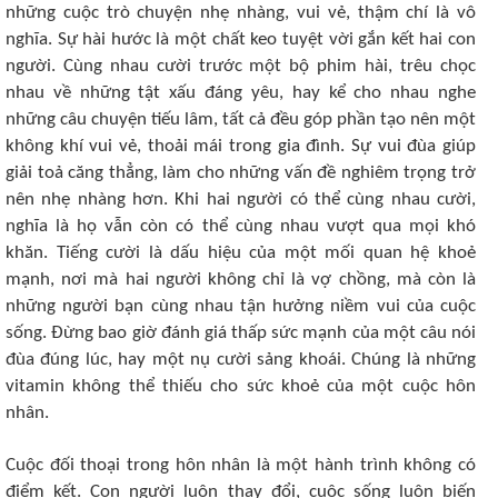
những cuộc trò chuyện nhẹ nhàng, vui vẻ, thậm chí là vô
nghĩa. Sự hài hước là một chất keo tuyệt vời gắn kết hai con
người. Cùng nhau cười trước một bộ phim hài, trêu chọc
nhau về những tật xấu đáng yêu, hay kể cho nhau nghe
những câu chuyện tiếu lâm, tất cả đều góp phần tạo nên một
không khí vui vẻ, thoải mái trong gia đình. Sự vui đùa giúp
giải toả căng thẳng, làm cho những vấn đề nghiêm trọng trở
nên nhẹ nhàng hơn. Khi hai người có thể cùng nhau cười,
nghĩa là họ vẫn còn có thể cùng nhau vượt qua mọi khó
khăn. Tiếng cười là dấu hiệu của một mối quan hệ khoẻ
mạnh, nơi mà hai người không chỉ là vợ chồng, mà còn là
những người bạn cùng nhau tận hưởng niềm vui của cuộc
sống. Đừng bao giờ đánh giá thấp sức mạnh của một câu nói
đùa đúng lúc, hay một nụ cười sảng khoái. Chúng là những
vitamin không thể thiếu cho sức khoẻ của một cuộc hôn
nhân.
Cuộc đối thoại trong hôn nhân là một hành trình không có
điểm kết. Con người luôn thay đổi, cuộc sống luôn biến