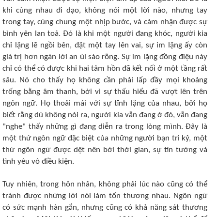
khi cùng nhau đi dạo, không nói một lời nào, nhưng tay
trong tay, cùng chung một nhịp bước, và cảm nhận được sự
bình yên lan toả. Đó là khi một người đang khóc, người kia
chỉ lặng lẽ ngồi bên, đặt một tay lên vai, sự im lặng ấy còn
giá trị hơn ngàn lời an ủi sáo rỗng. Sự im lặng đồng điệu này
chỉ có thể có được khi hai tâm hồn đã kết nối ở một tầng rất
sâu. Nó cho thấy họ không cần phải lấp đầy mọi khoảng
trống bằng âm thanh, bởi vì sự thấu hiểu đã vượt lên trên
ngôn ngữ. Họ thoải mái với sự tĩnh lặng của nhau, bởi họ
biết rằng dù không nói ra, người kia vẫn đang ở đó, vẫn đang
"nghe" thấy những gì đang diễn ra trong lòng mình. Đây là
một thứ ngôn ngữ đặc biệt của những người bạn tri kỷ, một
thứ ngôn ngữ được dệt nên bởi thời gian, sự tin tưởng và
tình yêu vô điều kiện.
Tuy nhiên, trong hôn nhân, không phải lúc nào cũng có thể
tránh được những lời nói làm tổn thương nhau. Ngôn ngữ
có sức mạnh hàn gắn, nhưng cũng có khả năng sát thương