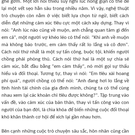
ghê gớm. Một lời nói thiếu suy nghĩ lúc nóng giận có thể để
lại một vết sẹo hằn sâu trong nhiều năm. Vì vậy, nghệ thuật
trò chuyện còn nằm ở việc biết lựa chọn từ ngữ, biết cách
diễn đạt những cảm xúc tiêu cực một cách xây dựng. Thay vì
nói: "Anh lúc nào cũng về muộn, anh chẳng quan tâm gì đến
em cả", một người vợ khéo léo có thể nói: "Khi anh về muộn
mà không báo trước, em cảm thấy rất lo lắng và cô đơn".
Cách nói thứ nhất là một sự tấn công, buộc tội, khiến người
chồng phải phòng thủ. Cách nói thứ hai là một sự chia sẻ
cảm xúc, bắt đầu bằng "em cảm thấy", nó mời gọi sự thấu
hiểu và đối thoại. Tương tự, thay vì nói: "Em tiêu xài hoang
phí quá", người chồng có thể nói: "Anh đang hơi lo lắng về
tình hình tài chính của gia đình mình, chúng ta có thể cùng
nhau xem lại các khoản chi tiêu được không?". Tập trung vào
vấn đề, vào cảm xúc của bản thân, thay vì tấn công vào con
người của bạn đời, là chìa khóa để biến những cuộc đối thoại
khó khăn thành cơ hội để xích lại gần nhau hơn.
Bên cạnh những cuộc trò chuyện sâu sắc, hôn nhân cũng cần