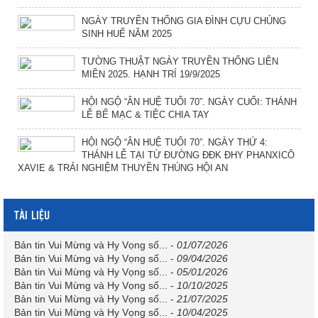
NGÀY TRUYỀN THỐNG GIA ĐÌNH CỰU CHỦNG
SINH HUẾ NĂM 2025
TƯỜNG THUẬT NGÀY TRUYỀN THỐNG LIÊN
MIỀN 2025. HẠNH TRÍ 19/9/2025
HỘI NGỘ “ÂN HUỆ TUỔI 70”. NGÀY CUỐI: THÁNH
LỄ BẾ MẠC & TIỆC CHIA TAY
HỘI NGỘ “ÂN HUỆ TUỔI 70”. NGÀY THỨ 4:
THÁNH LỄ TẠI TỪ ĐƯỜNG ĐĐK ĐHY PHANXICÔ
XAVIE & TRẢI NGHIỆM THUYỀN THÚNG HỘI AN
TÀI LIỆU
Bản tin Vui Mừng và Hy Vọng số...
-
01/07/2026
Bản tin Vui Mừng và Hy Vọng số...
-
09/04/2026
Bản tin Vui Mừng và Hy Vọng số...
-
05/01/2026
Bản tin Vui Mừng và Hy Vọng số...
-
10/10/2025
Bản tin Vui Mừng và Hy Vọng số...
-
21/07/2025
Bản tin Vui Mừng và Hy Vọng số...
-
10/04/2025