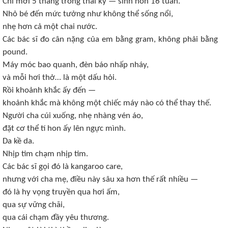
Chỉ mới 5 tháng trong thai kỳ — sinh non 16 tuần.
Nhỏ bé đến mức tưởng như không thể sống nổi,
nhẹ hơn cả một chai nước.
Các bác sĩ đo cân nặng của em bằng gram, không phải bằng
pound.
Máy móc bao quanh, đèn báo nhấp nháy,
và mỗi hơi thở… là một dấu hỏi.
Rồi khoảnh khắc ấy đến —
khoảnh khắc mà không một chiếc máy nào có thể thay thế.
Người cha cúi xuống, nhẹ nhàng vén áo,
đặt cơ thể tí hon ấy lên ngực mình.
Da kề da.
Nhịp tim chạm nhịp tim.
Các bác sĩ gọi đó là kangaroo care,
nhưng với cha mẹ, điều này sâu xa hơn thế rất nhiều —
đó là hy vọng truyền qua hơi ấm,
qua sự vững chãi,
qua cái chạm đầy yêu thương.