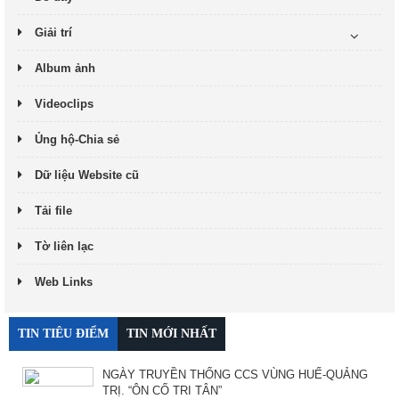
Giải trí
Album ảnh
Videoclips
Ủng hộ-Chia sẻ
Dữ liệu Website cũ
Tải file
Tờ liên lạc
Web Links
TIN TIÊU ĐIỂM
TIN MỚI NHẤT
NGÀY TRUYỀN THỐNG CCS VÙNG HUẾ-QUẢNG
TRỊ. “ÔN CỐ TRI TÂN”