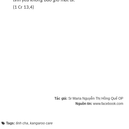
tình yêu không bao giờ mất đi
.”
(1 Cr 13,4)
Tác giả:
Sr Maria Nguyễn Thị Hồng Quế OP
Nguồn tin:
www.facebook.com
Tags:
tình cha
,
kangaroo care