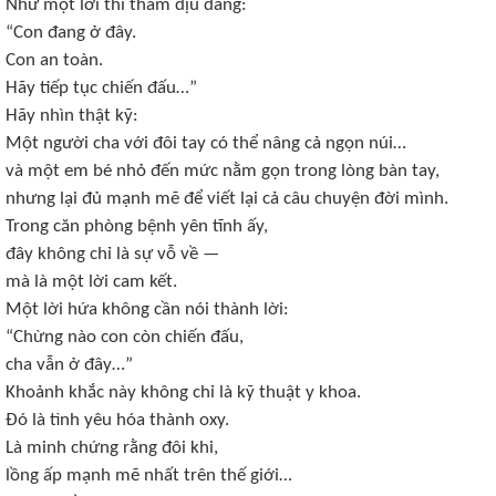
Như một lời thì thầm dịu dàng:
“Con đang ở đây.
Con an toàn.
Hãy tiếp tục chiến đấu…”
Hãy nhìn thật kỹ:
Một người cha với đôi tay có thể nâng cả ngọn núi…
và một em bé nhỏ đến mức nằm gọn trong lòng bàn tay,
nhưng lại đủ mạnh mẽ để viết lại cả câu chuyện đời mình.
Trong căn phòng bệnh yên tĩnh ấy,
đây không chỉ là sự vỗ về —
mà là một lời cam kết.
Một lời hứa không cần nói thành lời:
“Chừng nào con còn chiến đấu,
cha vẫn ở đây…”
Khoảnh khắc này không chỉ là kỹ thuật y khoa.
Đó là tình yêu hóa thành oxy.
Là minh chứng rằng đôi khi,
lồng ấp mạnh mẽ nhất trên thế giới…