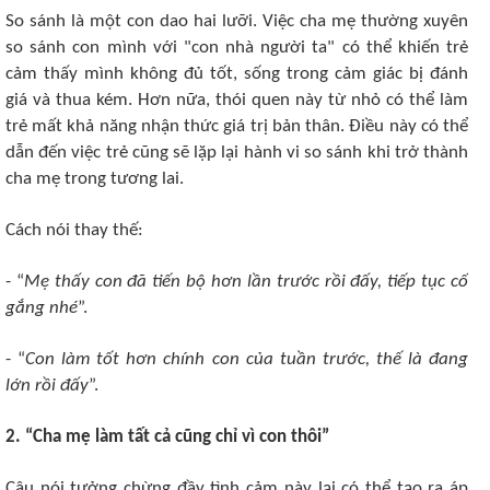
So sánh là một con dao hai lưỡi. Việc cha mẹ thường xuyên
so sánh con mình với "con nhà người ta" có thể khiến trẻ
cảm thấy mình không đủ tốt, sống trong cảm giác bị đánh
giá và thua kém. Hơn nữa, thói quen này từ nhỏ có thể làm
trẻ mất khả năng nhận thức giá trị bản thân. Điều này có thể
dẫn đến việc trẻ cũng sẽ lặp lại hành vi so sánh khi trở thành
cha mẹ trong tương lai.
Cách nói thay thế:
- “
Mẹ thấy con đã tiến bộ hơn lần trước rồi đấy, tiếp tục cố
gắng nhé
”.
- “
Con làm tốt hơn chính con của tuần trước, thế là đang
lớn rồi đấy
”.
2. “Cha mẹ làm tất cả cũng chỉ vì con thôi”
Câu nói tưởng chừng đầy tình cảm này lại có thể tạo ra áp