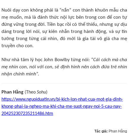
Nuôi dạy con không phải là “nắn” con thành khuôn mẫu cha
mẹ muốn, mà là đánh thức nội lực bên trong con để con tự
đứng vững trong đời. Tiền bạc rồi có thể thiếu, nhưng sự dịu
dàng trong lời nói, sự kiên nhẫn trong hành động, và sự tin
tưởng trong từng cái nhìn, đó mới là gia tài vô giá cha mẹ
truyền cho con.
Như nhà tâm lý học John Bowlby từng nói: “
Cái cách mà cha
mẹ nhìn con, nói với con, sẽ định hình nên cách đứa trẻ nhìn
nhận chính mình
”.
Phan Hằng
(Theo
Sohu
)
https://www.nguoiduatin.vn/bi-kich-lon-nhat-cua-mot-gia-dinh-
khong-phai-la-ngheo-ma-khi-cha-me-suot-ngay-noi-5-cau-nay-
204252307235211486.htm
Tác giả:
Phan Hằng