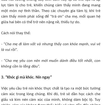
lực tâm lý cho trẻ, khiến chúng cảm thấy mình đang mang
một món nợ tinh thần. Theo các chuyên gia tâm lý, khi trẻ
cảm thấy mình phải sống để "trả ơn" cha mẹ, mối quan hệ
giữa hai bên có thể trở nên nặng nề, thiếu tự do.
Cách nói thay thế:
- “
Cha mẹ đi làm vất vả nhưng thấy con khỏe mạnh, vui vẻ
là vui rồi
”.
- “
Cha mẹ yêu con nên mới muốn dành điều tốt nhất, con
không cần lo lắng đâu
”.
3. “Khóc gì mà khóc. Nín ngay”
Việc yêu cầu trẻ nín khóc thực chất là tạo ra một bức tường
cảm xúc trong lòng chúng. Khi đó, trẻ sẽ dần học cách che
giấu và kìm nén cảm xúc của mình, không dám bộc lộ. Tuy