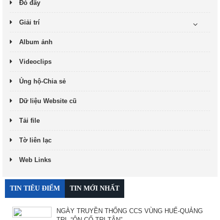
Đó đây
Giải trí
Album ảnh
Videoclips
Ủng hộ-Chia sẻ
Dữ liệu Website cũ
Tải file
Tờ liên lạc
Web Links
TIN TIÊU ĐIỂM
TIN MỚI NHẤT
NGÀY TRUYỀN THỐNG CCS VÙNG HUẾ-QUẢNG
TRỊ. “ÔN CỐ TRI TÂN”