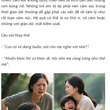
nhiên, cảm xúc không được thấu hiểu sẽ sớm dẫn đến những
cơn bùng nổ. Những trẻ em bị ép phải nén cảm xúc trong
thời gian dài thường dễ gặp phải các vấn đề về tâm lý như
rối loạn cảm xúc. Hệ quả có thể là sự thờ ơ, vô cảm hoặc
những cơn giận dữ, mất kiểm soát.
Câu nói thay thế:
- “
Con có vẻ đang buồn, nói cho mẹ nghe với nhé
?”.
- “
Muốn khóc thì cứ khóc đi, hồi nhỏ mẹ cũng từng như thế
mà
”.