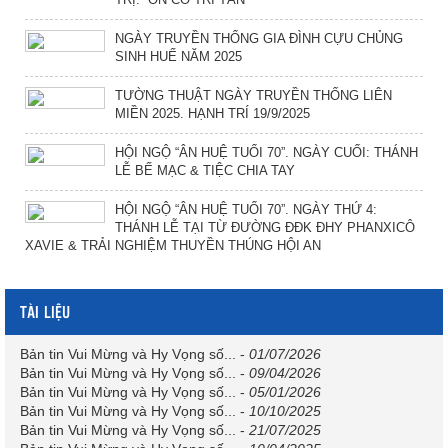
NGÀY TRUYỀN THỐNG GIA ĐÌNH CỰU CHỦNG
SINH HUẾ NĂM 2025
TƯỜNG THUẬT NGÀY TRUYỀN THỐNG LIÊN
MIỀN 2025. HẠNH TRÍ 19/9/2025
HỘI NGỘ “ÂN HUỆ TUỔI 70”. NGÀY CUỐI: THÁNH
LỄ BẾ MẠC & TIỆC CHIA TAY
HỘI NGỘ “ÂN HUỆ TUỔI 70”. NGÀY THỨ 4:
THÁNH LỄ TẠI TỪ ĐƯỜNG ĐĐK ĐHY PHANXICÔ
XAVIE & TRẢI NGHIỆM THUYỀN THÚNG HỘI AN
TÀI LIỆU
Bản tin Vui Mừng và Hy Vọng số...
-
01/07/2026
Bản tin Vui Mừng và Hy Vọng số...
-
09/04/2026
Bản tin Vui Mừng và Hy Vọng số...
-
05/01/2026
Bản tin Vui Mừng và Hy Vọng số...
-
10/10/2025
Bản tin Vui Mừng và Hy Vọng số...
-
21/07/2025