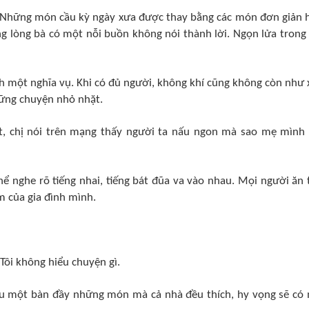
i. Những món cầu kỳ ngày xưa được thay bằng các món đơn giản 
ng lòng bà có một nỗi buồn không nói thành lời. Ngọn lửa trong
 một nghĩa vụ. Khi có đủ người, không khí cũng không còn như 
những chuyện nhỏ nhặt.
t, chị nói trên mạng thấy người ta nấu ngon mà sao mẹ mình
ể nghe rõ tiếng nhai, tiếng bát đũa va vào nhau. Mọi người ăn 
m của gia đình mình.
 Tôi không hiểu chuyện gì.
ấu một bàn đầy những món mà cả nhà đều thích, hy vọng sẽ có