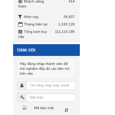
Khách viếng
414
thăm
Hôm nay
39,607
Tháng hiện tại
1,243,126
Tổng lượt truy
111,114,195
cập
THÀNH VIÊN
Hãy đăng nhập thành viên để
trải nghiệm đầy đủ các tiện ích
trên site