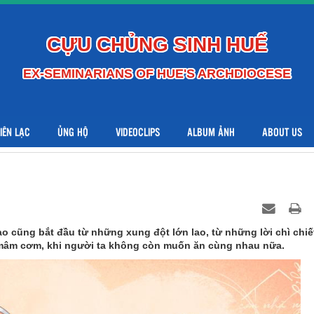
CỰU CHỦNG SINH HUẾ
EX-SEMINARIANS OF HUE'S ARCHDIOCESE
LIÊN LẠC
ỦNG HỘ
VIDEOCLIPS
ALBUM ẢNH
ABOUT US
o cũng bắt đầu từ những xung đột lớn lao, từ những lời chì chiế
nh mâm cơm, khi người ta không còn muốn ăn cùng nhau nữa.