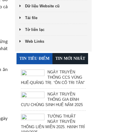
Dữ liệu Website cũ
o cả
Tải file
Tờ liên lạc
hững
Web Links
nhát
TIN TIÊU ĐIỂM
TIN MỚI NHẤT
n ăn
NGÀY TRUYỀN
THỐNG CCS VÙNG
HUẾ-QUẢNG TRỊ. “ÔN CỐ TRI TÂN”
NGÀY TRUYỀN
THỐNG GIA ĐÌNH
CỰU CHỦNG SINH HUẾ NĂM 2025
TƯỜNG THUẬT
ngày
NGÀY TRUYỀN
THỐNG LIÊN MIỀN 2025. HẠNH TRÍ