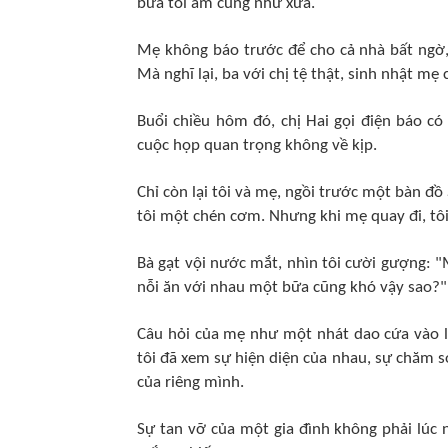
bữa tối ấm cúng như xưa.
Mẹ không báo trước để cho cả nhà bất ngờ, t
Mà nghĩ lại, ba với chị tệ thật, sinh nhật m
Buổi chiều hôm đó, chị Hai gọi điện báo có
cuộc họp quan trọng không về kịp.
Chỉ còn lại tôi và mẹ, ngồi trước một bàn đồ
tôi một chén cơm. Nhưng khi mẹ quay đi, tôi
Bà gạt vội nước mắt, nhìn tôi cười gượng: "
nỗi ăn với nhau một bữa cũng khó vậy sao?"
Câu hỏi của mẹ như một nhát dao cứa vào lò
tôi đã xem sự hiện diện của nhau, sự chăm s
của riêng mình.
Sự tan vỡ của một gia đình không phải lúc n