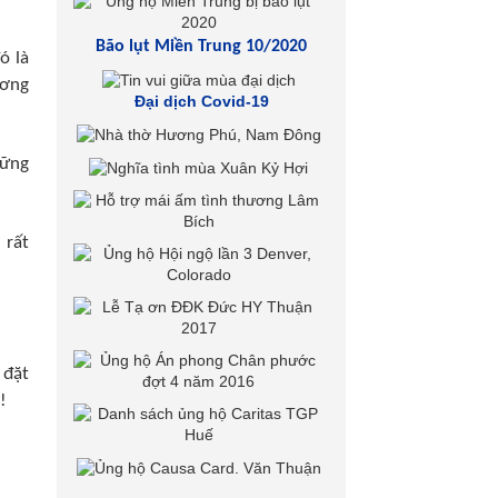
Bão lụt Miền Trung 10/2020
ó là
ương
Đại dịch Covid-19
hững
 rất
 đặt
!