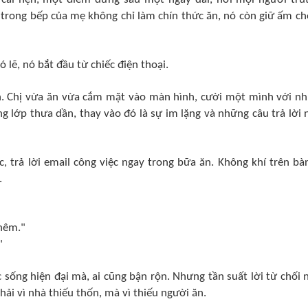
 trong bếp của mẹ không chỉ làm chín thức ăn, nó còn giữ ấm ch
ó lẽ, nó bắt đầu từ chiếc điện thoại.
 ăn. Chị vừa ăn vừa cắm mặt vào màn hình, cười một mình với n
g lớp thưa dần, thay vào đó là sự im lặng và những câu trả lời 
c, trả lời email công việc ngay trong bữa ăn. Không khí trên bà
.
thêm."
"
 sống hiện đại mà, ai cũng bận rộn. Nhưng tần suất lời từ chối 
i vì nhà thiếu thốn, mà vì thiếu người ăn.