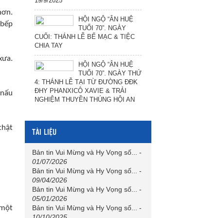
19/9/2025
hơn.
HỘI NGỘ “ÂN HUỆ
 bếp
TUỔI 70”. NGÀY
CUỐI: THÁNH LỄ BẾ MẠC & TIỆC
CHIA TAY
xưa.
HỘI NGỘ “ÂN HUỆ
TUỔI 70”. NGÀY THỨ
4: THÁNH LỄ TẠI TỪ ĐƯỜNG ĐĐK
ĐHY PHANXICÔ XAVIE & TRẢI
 nấu
NGHIỆM THUYỀN THÚNG HỘI AN
thật
TÀI LIỆU
Bản tin Vui Mừng và Hy Vọng số...
-
01/07/2026
Bản tin Vui Mừng và Hy Vọng số...
-
09/04/2026
Bản tin Vui Mừng và Hy Vọng số...
-
05/01/2026
 một
Bản tin Vui Mừng và Hy Vọng số...
-
10/10/2025