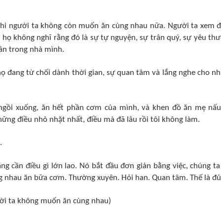
 khi người ta không còn muốn ăn cùng nhau nữa. Người ta xem đ
 họ không nghĩ rằng đó là sự tự nguyện, sự trân quý, sự yêu th
ân trong nhà mình.
à họ đang từ chối dành thời gian, sự quan tâm và lắng nghe cho n
hỉ ngồi xuống, ăn hết phần cơm của mình, và khen đồ ăn mẹ nấu
hững điều nhỏ nhặt nhất, điều mà đã lâu rồi tôi không làm.
.
ẳng cần điều gì lớn lao. Nó bắt đầu đơn giản bằng việc, chúng ta
ng nhau ăn bữa cơm. Thường xuyên. Hỏi han. Quan tâm. Thế là đủ
ời ta không muốn ăn cùng nhau)