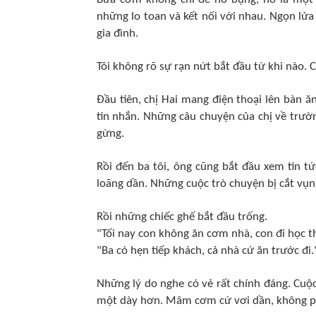
những lo toan và kết nối với nhau. Ngọn lửa
gia đình.
Tôi không rõ sự rạn nứt bắt đầu từ khi nào. C
Đầu tiên, chị Hai mang điện thoại lên bàn
tin nhắn. Những câu chuyện của chị về trườn
gừng.
Rồi đến ba tôi, ông cũng bắt đầu xem tin tứ
loãng dần. Những cuộc trò chuyện bị cắt vụn
Rồi những chiếc ghế bắt đầu trống.
"Tối nay con không ăn cơm nhà, con đi học 
"Ba có hẹn tiếp khách, cả nhà cứ ăn trước đi.
Những lý do nghe có vẻ rất chính đáng. Cuộc
một dày hơn. Mâm cơm cứ vơi dần, không phả