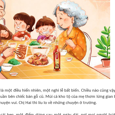
là một điều hiển nhiên, một nghi lễ bất biến. Chiều nào cũng vậy
quần bên chiếc bàn gỗ cũ. Mùi cá kho tộ của mẹ thơm lừng gian 
chuyện vui. Chị Hai thì líu lo về những chuyện ở trường.
cái hẹn, một điểm dừng sau một ngày dài, nơi mọi người trú