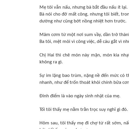
Mẹ tôi vẫn nấu, nhưng bà bắt đầu nấu ít lạ
Bà nói cho đỡ mất công, nhưng tôi biết, tro
dường như cũng bớt nồng nhiệt hơn trước.
Mâm cơm từ một nơi sum vầy, dần trở thành
Ba tôi, mệt mỏi vì công việc, dễ cáu gắt vì 
Chị Hai thì chê món này mặn, món kia nhạ
không ra gì.
Sự im lặng bao trùm, nặng nề đến mức có th
nhanh, như để trốn thoát khỏi chính bữa cơ
Đỉnh điểm là vào ngày sinh nhật của mẹ.
Tối tôi thấy mẹ nằm trằn trọc suy nghĩ gì đó.
Hôm sau, tôi thấy mẹ đi chợ từ rất sớm, n