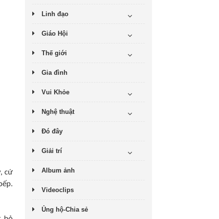
Linh đạo
Giáo Hội
Thế giới
Gia đình
Vui Khỏe
Nghệ thuật
Đó đây
Giải trí
Album ảnh
, cứ
bếp.
Videoclips
Ủng hộ-Chia sẻ
t bỏ