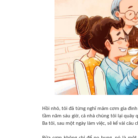
Hồi nhỏ, tôi đã từng nghĩ mâm cơm gia đình 
tầm năm sáu giờ, cả nhà chúng tôi lại quây 
Ba tôi, sau một ngày làm việc, sẽ kể vài câu 
Bữa cơm không chỉ để no bụng, nó là một 