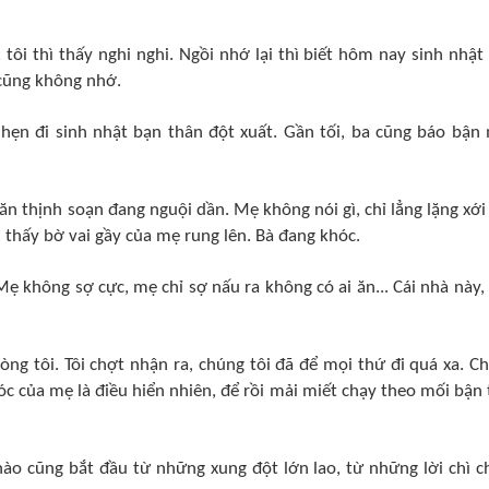
ôi thì thấy nghi nghi. Ngồi nhớ lại thì biết hôm nay sinh nhật
ẹ cũng không nhớ.
 hẹn đi sinh nhật bạn thân đột xuất. Gần tối, ba cũng báo bận
 ăn thịnh soạn đang nguội dần. Mẹ không nói gì, chỉ lẳng lặng xới
 thấy bờ vai gầy của mẹ rung lên. Bà đang khóc.
Mẹ không sợ cực, mẹ chỉ sợ nấu ra không có ai ăn... Cái nhà này,
ng tôi. Tôi chợt nhận ra, chúng tôi đã để mọi thứ đi quá xa. C
óc của mẹ là điều hiển nhiên, để rồi mải miết chạy theo mối bận
ào cũng bắt đầu từ những xung đột lớn lao, từ những lời chì ch