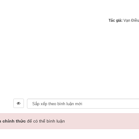
Tác giả:
Vạn Điề
n chính thức
để có thể bình luận