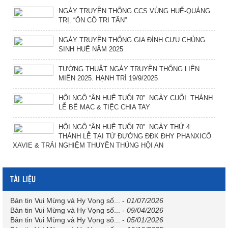
NGÀY TRUYỀN THỐNG CCS VÙNG HUẾ-QUẢNG
TRỊ. “ÔN CỐ TRI TÂN”
NGÀY TRUYỀN THỐNG GIA ĐÌNH CỰU CHỦNG
SINH HUẾ NĂM 2025
TƯỜNG THUẬT NGÀY TRUYỀN THỐNG LIÊN
MIỀN 2025. HẠNH TRÍ 19/9/2025
HỘI NGỘ “ÂN HUỆ TUỔI 70”. NGÀY CUỐI: THÁNH
LỄ BẾ MẠC & TIỆC CHIA TAY
HỘI NGỘ “ÂN HUỆ TUỔI 70”. NGÀY THỨ 4:
THÁNH LỄ TẠI TỪ ĐƯỜNG ĐĐK ĐHY PHANXICÔ
XAVIE & TRẢI NGHIỆM THUYỀN THÚNG HỘI AN
TÀI LIỆU
Bản tin Vui Mừng và Hy Vọng số...
-
01/07/2026
Bản tin Vui Mừng và Hy Vọng số...
-
09/04/2026
Bản tin Vui Mừng và Hy Vọng số...
-
05/01/2026