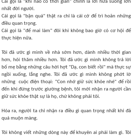
Cái gọi là "khi nào có thời gian" chính là lời hứa suông lớn
nhất đời người.
Cái gọi là "bận quá" thật ra chỉ là cái cớ để trì hoãn những
điều quan trọng.
Cái gọi là "để mai làm" đôi khi không bao giờ có cơ hội để
thực hiện nữa.
Tôi đã ước gì mình về nhà sớm hơn, dành nhiều thời gian
hơn, hỏi thăm nhiều hơn. Tôi đã ước gì mình không trả lời
bố mẹ bằng những câu hời hợt "Dạ, con biết rồi" mà thực sự
ngồi xuống, lắng nghe. Tôi đã ước gì mình không phớt lờ
những cuộc điện thoại: "Con nhớ giữ sức khỏe nhé" để rồi
đến khi đứng trước giường bệnh, tôi mới nhận ra người cần
giữ sức khỏe thật sự là họ, chứ không phải tôi.
Hóa ra, người ta chỉ nhận ra điều gì quan trọng nhất khi đã
quá muộn màng.
Tôi không viết những dòng này để khuyên ai phải làm gì. Tôi