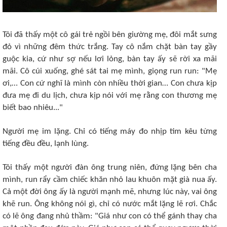
Tôi đã thấy một cô gái trẻ ngồi bên giường mẹ, đôi mắt sưng
đỏ vì những đêm thức trắng. Tay cô nắm chặt bàn tay gầy
guộc kia, cứ như sợ nếu lơi lỏng, bàn tay ấy sẽ rời xa mãi
mãi. Cô cúi xuống, ghé sát tai mẹ mình, giọng run run: "Mẹ
ơi,… Con cứ nghĩ là mình còn nhiều thời gian… Con chưa kịp
đưa mẹ đi du lịch, chưa kịp nói với mẹ rằng con thương mẹ
biết bao nhiêu..."
Người mẹ im lặng. Chỉ có tiếng máy đo nhịp tim kêu từng
tiếng đều đều, lạnh lùng.
Tôi thấy một người đàn ông trung niên, đứng lặng bên cha
mình, run rẩy cầm chiếc khăn nhỏ lau khuôn mặt già nua ấy.
Cả một đời ông ấy là người mạnh mẽ, nhưng lúc này, vai ông
khẽ run. Ông không nói gì, chỉ có nước mắt lặng lẽ rơi. Chắc
có lẽ ông đang nhủ thầm: "Giá như con có thể gánh thay cha