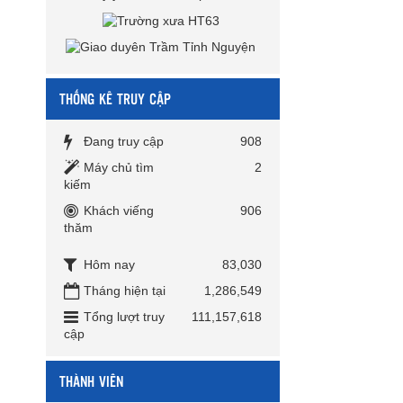
THỐNG KÊ TRUY CẬP
Đang truy cập
908
Máy chủ tìm
2
kiếm
Khách viếng
906
thăm
Hôm nay
83,030
Tháng hiện tại
1,286,549
Tổng lượt truy
111,157,618
cập
THÀNH VIÊN