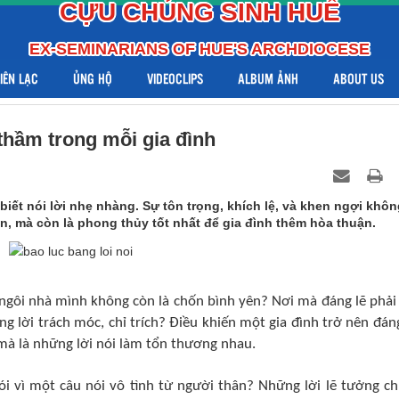
CỰU CHỦNG SINH HUẾ
EX-SEMINARIANS OF HUE'S ARCHDIOCESE
LIÊN LẠC
ỦNG HỘ
VIDEOCLIPS
ALBUM ẢNH
ABOUT US
thầm trong mỗi gia đình
biết nói lời nhẹ nhàng. Sự tôn trọng, khích lệ, và khen ngợi khô
n, mà còn là phong thủy tốt nhất để gia đình thêm hòa thuận.
ngôi nhà mình không còn là chốn bình yên? Nơi mà đáng lẽ phải
ng lời trách móc, chỉ trích? Điều khiến một gia đình trở nên đán
mà là những lời nói làm tổn thương nhau.
ói vì một câu nói vô tình từ người thân? Những lời lẽ tưởng c