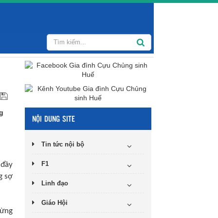
ng
NỘI DUNG SITE
Tin tức nội bộ
F1
 đầy
g sợ
Linh đạo
Giáo Hội
hừng