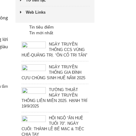
Tờ liên lạc
Web Links
hông
Tin tiêu điểm
Tin mới nhất
 lời
NGÀY TRUYỀN
giàu
THỐNG CCS VÙNG
HUẾ-QUẢNG TRỊ. “ÔN CỐ TRI TÂN”
NGÀY TRUYỀN
THỐNG GIA ĐÌNH
CỰU CHỦNG SINH HUẾ NĂM 2025
 tầm
TƯỜNG THUẬT
NGÀY TRUYỀN
THỐNG LIÊN MIỀN 2025. HẠNH TRÍ
19/9/2025
HỘI NGỘ “ÂN HUỆ
TUỔI 70”. NGÀY
CUỐI: THÁNH LỄ BẾ MẠC & TIỆC
CHIA TAY