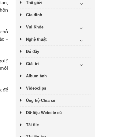
ian,
Thế giới
 hôn
Gia đình
Vui Khỏe
 chỗ
ác –
Nghệ thuật
Đó đây
gợi?
Giải trí
 mỗi
Album ảnh
Videoclips
g để
Ủng hộ-Chia sẻ
Dữ liệu Website cũ
Tải file