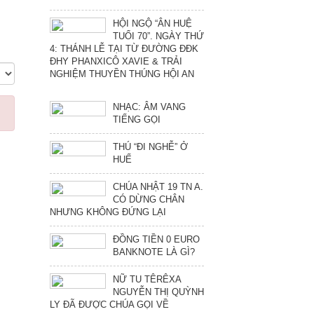
HỘI NGỘ “ÂN HUỆ
TUỔI 70”. NGÀY THỨ
4: THÁNH LỄ TẠI TỪ ĐƯỜNG ĐĐK
ĐHY PHANXICÔ XAVIE & TRẢI
NGHIỆM THUYỀN THÚNG HỘI AN
NHẠC: ÂM VANG
TIẾNG GỌI
THÚ “ĐI NGHỄ” Ở
HUẾ
CHÚA NHẬT 19 TN A.
CÓ DỪNG CHÂN
NHƯNG KHÔNG ĐỨNG LẠI
ĐỒNG TIỀN 0 EURO
BANKNOTE LÀ GÌ?
NỮ TU TÊRÊXA
NGUYỄN THỊ QUỲNH
LY ĐÃ ĐƯỢC CHÚA GỌI VỀ