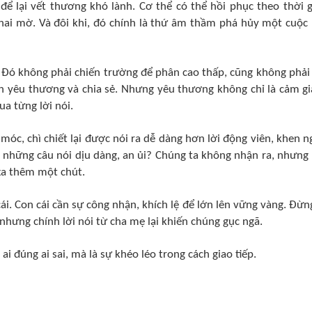
ể lại vết thương khó lành. Cơ thể có thể hồi phục theo thời g
phai mờ. Và đôi khi, đó chính là thứ âm thầm phá hủy một cuộc
. Đó không phải chiến trường để phân cao thấp, cũng không phải
ần yêu thương và chia sẻ. Nhưng yêu thương không chỉ là cảm gi
ua từng lời nói.
 móc, chì chiết lại được nói ra dễ dàng hơn lời động viên, khen n
o những câu nói dịu dàng, an ủi? Chúng ta không nhận ra, nhưng
xa thêm một chút.
ái. Con cái cần sự công nhận, khích lệ để lớn lên vững vàng. Đừn
nhưng chính lời nói từ cha mẹ lại khiến chúng gục ngã.
ai đúng ai sai, mà là sự khéo léo trong cách giao tiếp.