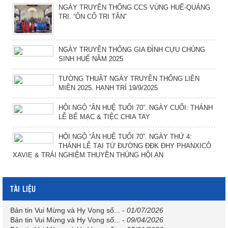
NGÀY TRUYỀN THỐNG CCS VÙNG HUẾ-QUẢNG
TRỊ. “ÔN CỐ TRI TÂN”
NGÀY TRUYỀN THỐNG GIA ĐÌNH CỰU CHỦNG
SINH HUẾ NĂM 2025
TƯỜNG THUẬT NGÀY TRUYỀN THỐNG LIÊN
MIỀN 2025. HẠNH TRÍ 19/9/2025
HỘI NGỘ “ÂN HUỆ TUỔI 70”. NGÀY CUỐI: THÁNH
LỄ BẾ MẠC & TIỆC CHIA TAY
HỘI NGỘ “ÂN HUỆ TUỔI 70”. NGÀY THỨ 4:
THÁNH LỄ TẠI TỪ ĐƯỜNG ĐĐK ĐHY PHANXICÔ
XAVIE & TRẢI NGHIỆM THUYỀN THÚNG HỘI AN
TÀI LIỆU
Bản tin Vui Mừng và Hy Vọng số...
-
01/07/2026
Bản tin Vui Mừng và Hy Vọng số...
-
09/04/2026