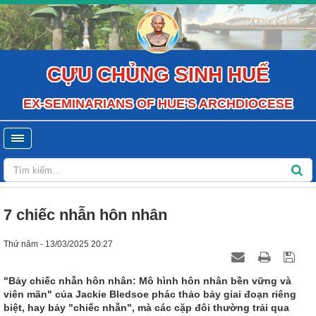
CỰU CHỦNG SINH HUẾ
EX-SEMINARIANS OF HUE'S ARCHDIOCESE
7 chiếc nhẫn hôn nhân
Thứ năm - 13/03/2025 20:27
"Bảy chiếc nhẫn hôn nhân: Mô hình hôn nhân bền vững và
viên mãn" của Jackie Bledsoe phác thảo bảy giai đoạn riêng
biệt, hay bảy "chiếc nhẫn", mà các cặp đôi thường trải qua