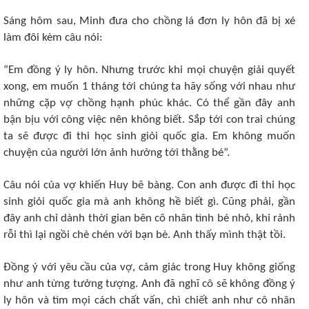
Sáng hôm sau, Minh đưa cho chồng lá đơn ly hôn đã bị xé
làm đôi kèm câu nói:
“Em đồng ý ly hôn. Nhưng trước khi mọi chuyện giải quyết
xong, em muốn 1 tháng tới chúng ta hãy sống với nhau như
những cặp vợ chồng hạnh phúc khác. Có thể gần đây anh
bận bịu với công việc nên không biết. Sắp tới con trai chúng
ta sẽ được đi thi học sinh giỏi quốc gia. Em không muốn
chuyện của người lớn ảnh hưởng tới thằng bé”.
Câu nói của vợ khiến Huy bẽ bàng. Con anh được đi thi học
sinh giỏi quốc gia mà anh không hề biết gì. Cũng phải, gần
đây anh chỉ dành thời gian bên cô nhân tình bé nhỏ, khi rảnh
rỗi thì lại ngồi chè chén với bạn bè. Anh thấy mình thật tồi.
Đồng ý với yêu cầu của vợ, cảm giác trong Huy không giống
như anh từng tưởng tượng. Anh đã nghĩ cô sẽ không đồng ý
ly hôn và tìm mọi cách chất vấn, chì chiết anh như cô nhân