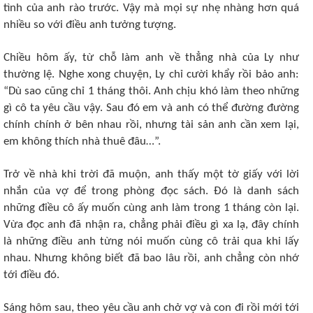
tình của anh rào trước. Vậy mà mọi sự nhẹ nhàng hơn quá
nhiều so với điều anh tưởng tượng.
Chiều hôm ấy, từ chỗ làm anh về thẳng nhà của Ly như
thường lệ. Nghe xong chuyện, Ly chỉ cười khẩy rồi bảo anh:
“Dù sao cũng chỉ 1 tháng thôi. Anh chịu khó làm theo những
gì cô ta yêu cầu vậy. Sau đó em và anh có thể đường đường
chính chính ở bên nhau rồi, nhưng tài sản anh cần xem lại,
em không thích nhà thuê đâu…”.
Trở về nhà khi trời đã muộn, anh thấy một tờ giấy với lời
nhắn của vợ để trong phòng đọc sách. Đó là danh sách
những điều cô ấy muốn cùng anh làm trong 1 tháng còn lại.
Vừa đọc anh đã nhận ra, chẳng phải điều gì xa lạ, đây chính
là những điều anh từng nói muốn cùng cô trải qua khi lấy
nhau. Nhưng không biết đã bao lâu rồi, anh chẳng còn nhớ
tới điều đó.
Sáng hôm sau, theo yêu cầu anh chở vợ và con đi rồi mới tới