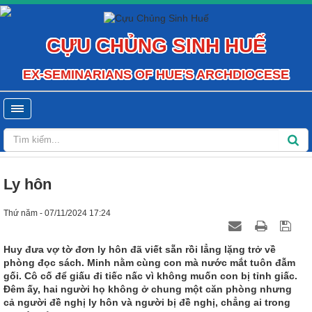
CỰU CHỦNG SINH HUẾ
EX-SEMINARIANS OF HUE'S ARCHDIOCESE
Ly hôn
Thứ năm - 07/11/2024 17:24
Huy đưa vợ tờ đơn ly hôn đã viết sẵn rồi lẳng lặng trở về
phòng đọc sách. Minh nằm cùng con mà nước mắt tuôn đẫm
gối. Cô cố để giấu đi tiếc nấc vì không muốn con bị tỉnh giấc.
Đêm ấy, hai người họ không ở chung một căn phòng nhưng
cả người đề nghị ly hôn và người bị đề nghị, chẳng ai trong