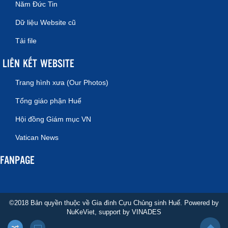
Năm Đức Tin
Dữ liệu Website cũ
Tải file
LIÊN KẾT WEBSITE
Trang hình xưa (Our Photos)
Tổng giáo phận Huế
Hội đồng Giám mục VN
Vatican News
FANPAGE
©2018 Bản quyền thuộc về Gia đình Cựu Chủng sinh Huế. Powered by
NuKeViet
, support by
VINADES