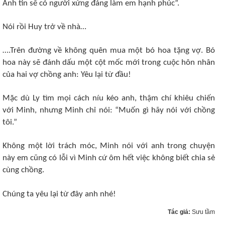
Anh tin sẽ có người xứng đáng làm em hạnh phúc”.
Nói rồi Huy trở về nhà…
….Trên đường về không quên mua một bó hoa tặng vợ. Bó
hoa này sẽ đánh dấu một cột mốc mới trong cuộc hôn nhân
của hai vợ chồng anh: Yêu lại từ đầu!
Mặc dù Ly tìm mọi cách níu kéo anh, thậm chí khiêu chiến
với Minh, nhưng Minh chỉ nói:
“Muốn gì hãy nói với chồng
tôi.”
Không một lời trách móc, Minh nói với anh trong chuyện
này em cũng có lỗi vì Minh cứ ôm hết việc không biết chia sẻ
cùng chồng.
Chúng ta yêu lại từ đây anh nhé!
Tác giả:
Sưu tầm