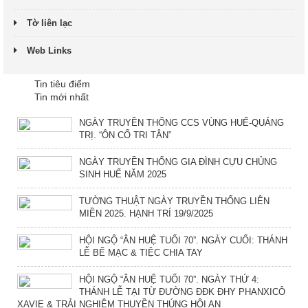
Tờ liên lạc
Web Links
Tin tiêu điểm
Tin mới nhất
NGÀY TRUYỀN THỐNG CCS VÙNG HUẾ-QUẢNG
TRỊ. “ÔN CỐ TRI TÂN”
NGÀY TRUYỀN THỐNG GIA ĐÌNH CỰU CHỦNG
SINH HUẾ NĂM 2025
TƯỜNG THUẬT NGÀY TRUYỀN THỐNG LIÊN
MIỀN 2025. HẠNH TRÍ 19/9/2025
HỘI NGỘ “ÂN HUỆ TUỔI 70”. NGÀY CUỐI: THÁNH
LỄ BẾ MẠC & TIỆC CHIA TAY
HỘI NGỘ “ÂN HUỆ TUỔI 70”. NGÀY THỨ 4:
THÁNH LỄ TẠI TỪ ĐƯỜNG ĐĐK ĐHY PHANXICÔ
XAVIE & TRẢI NGHIỆM THUYỀN THÚNG HỘI AN