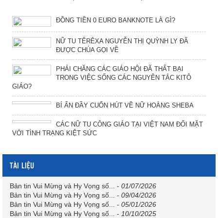
ĐỒNG TIỀN 0 EURO BANKNOTE LÀ GÌ?
NỮ TU TÊRÊXA NGUYỄN THỊ QUỲNH LY ĐÃ
ĐƯỢC CHÚA GỌI VỀ
PHẢI CHĂNG CÁC GIÁO HỘI ĐÃ THẤT BẠI
TRONG VIỆC SỐNG CÁC NGUYÊN TẮC KITÔ
GIÁO?
BÍ ẨN ĐẦY CUỐN HÚT VỀ NỮ HOÀNG SHEBA
CÁC NỮ TU CÔNG GIÁO TẠI VIỆT NAM ĐỐI MẶT
VỚI TÌNH TRẠNG KIỆT SỨC
TÀI LIỆU
Bản tin Vui Mừng và Hy Vọng số...
-
01/07/2026
Bản tin Vui Mừng và Hy Vọng số...
-
09/04/2026
Bản tin Vui Mừng và Hy Vọng số...
-
05/01/2026
Bản tin Vui Mừng và Hy Vọng số...
-
10/10/2025