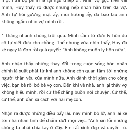
một nửa bộ phim là lại ngủ thiếp đi. Nhìn vợ gục trên vai
mình, Huy thấy rõ được những nếp nhăn hằn trên da vợ.
Anh tự hỏi gương mặt ấy, mùi hương ấy, đã bao lâu anh
không ngắm nhìn vợ mình rồi.
1 tháng nhanh chóng trôi qua. Minh cầm tờ đơn ly hôn do
cô tự viết đưa cho chồng. Thế nhưng vừa nhìn thấy, Huy đã
xé ngay lá đơn rồi quả quyết: “Anh không muốn ly hôn nữa”.
Anh nhận thấy những thay đổi trong cuộc sống hôn nhân
chính là xuất phát từ khi anh không còn quan tâm tới những
người thân yêu của mình nữa. Anh dành thời gian cho công
việc, bạn bè rồi bỏ bê vợ con. Đến khi về nhà, anh lại thấy vợ
không hiểu mình, rồi cứ thế chẳng buồn nói chuyện. Cứ thế,
cứ thế, anh dần xa cách với hai mẹ con.
Nhận ra được những điều bấy lâu nay mình bỏ lỡ, anh lái xe
tới nhà nhân tình để chấm dứt mọi việc. “Anh xin lỗi nhưng
chúng ta phải chia tay ở đây. Em rất xinh đẹp và quyến rũ.