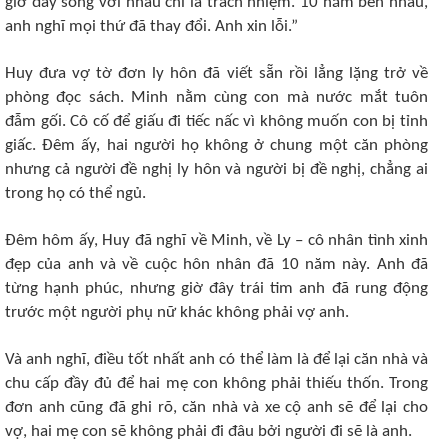
giờ đây sống với nhau chỉ là trách nhiệm. 10 năm bên nhau,
anh nghĩ mọi thứ đã thay đổi. Anh xin lỗi.”
Huy đưa vợ tờ đơn ly hôn đã viết sẵn rồi lẳng lặng trở về
phòng đọc sách. Minh nằm cùng con mà nước mắt tuôn
đẫm gối. Cô cố để giấu đi tiếc nấc vì không muốn con bị tỉnh
giấc. Đêm ấy, hai người họ không ở chung một căn phòng
nhưng cả người đề nghị ly hôn và người bị đề nghị, chẳng ai
trong họ có thể ngủ.
Đêm hôm ấy, Huy đã nghĩ về Minh, về Ly – cô nhân tình xinh
đẹp của anh và về cuộc hôn nhân đã 10 năm này. Anh đã
từng hạnh phúc, nhưng giờ đây trái tim anh đã rung động
trước một người phụ nữ khác không phải vợ anh.
Và anh nghĩ, điều tốt nhất anh có thể làm là để lại căn nhà và
chu cấp đầy đủ để hai mẹ con không phải thiếu thốn. Trong
đơn anh cũng đã ghi rõ, căn nhà và xe cộ anh sẽ để lại cho
vợ, hai mẹ con sẽ không phải đi đâu bởi người đi sẽ là anh.