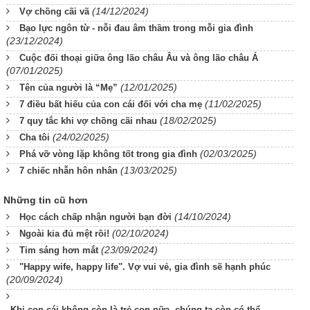
(14/12/2024)
Vợ chồng cãi vã
Bạo lực ngôn từ - nỗi đau âm thầm trong mỗi gia đình
(23/12/2024)
Cuộc đối thoại giữa ông lão châu Âu và ông lão châu Á
(07/01/2025)
(12/01/2025)
Tên của người là “Mẹ”
(11/02/2025)
7 điều bất hiếu của con cái đối với cha mẹ
(18/02/2025)
7 quy tắc khi vợ chồng cãi nhau
(24/02/2025)
Cha tôi
(02/03/2025)
Phá vỡ vòng lặp không tốt trong gia đình
(13/03/2025)
7 chiếc nhẫn hôn nhân
Những tin cũ hơn
(14/10/2024)
Học cách chấp nhận người bạn đời
(02/10/2024)
Ngoài kia đủ mệt rồi!
(23/09/2024)
Tim sáng hơn mắt
"Happy wife, happy life". Vợ vui vẻ, gia đình sẽ hạnh phúc
(20/09/2024)
Khi con cái không còn là trẻ con nữa, chúng ta còn có thể