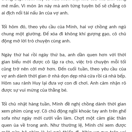
mê mẩn. Vì món ăn này mà anh từng tuyên bố sẽ chẳng có
ai địch nổi tài nấu ăn của vợ anh.
Tối hôm đó, theo yêu cầu của Minh, hai vợ chồng anh ngủ
chung một giường. Để xóa đi không khí gượng gạo, cô chủ
động mở lời trò chuyện cùng anh.
Ngày thứ hai rồi ngày thứ ba, anh dần quen hơn với thời
gian biểu mới được cô lập ra cho, việc trò chuyện mỗi tối
cũng trở nên cởi mở hơn. Đến cuối tuần, theo yêu cầu của
vợ anh dành thời gian ở nhà dọn dẹp nhà cửa rồi cả nhà bếp.
Hôm sau rảnh Huy lại đưa vợ con đi chơi. Anh cảm nhận rõ
được sự vui mừng của thằng bé.
Tối chủ nhật hàng tuần, Minh đề nghị chồng dành thời gian
xem phim cùng vợ. Cô chủ động ngồi khoác tay anh trên ghế
sofa như ngày mới cưới vẫn làm. Chợt một cảm giác thân
quen ùa về trong anh. Như thường lệ, Minh chỉ xem được