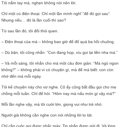
Tôi nắm tay má, nghẹn không nói nên lời.
Chỉ một cú điện thoại. Chỉ một lần mình nghĩ “để đó gọi sau”.
Nhưng nếu… đó là lần cuối thì sao?
Từ sau lần đó, tôi đổi thói quen.
– Điện thoại của má – không bao giờ để đổ quá ba hồi chuông.
– Dù bận, tôi cũng nhắn: “Con đang họp, xíu gọi lại liền nha má.”
– Và mỗi sáng, tôi nhắn cho má một câu đơn giản: “Má ngủ ngon
không?” – không phải vì có chuyện gì, mà để má biết: con còn
nhớ đến má mỗi ngày.
Tôi kể chuyện này cho vợ nghe. Cô ấy cũng bắt đầu gọi cho mẹ
chồng mỗi tuần. Chỉ để hỏi: “Hôm nay má nấu món gì vậy má?”
Mỗi lần nghe vậy, má tôi cười lớn, giọng vui như trẻ nhỏ.
Người già không cần nghe con nói những lời to tát.
Chỉ cần cuộc gọi được nhấc máy. Tin nhắn được gửi đi. Và lòng