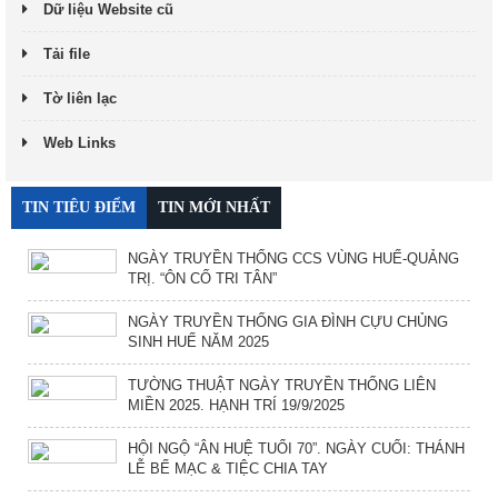
Dữ liệu Website cũ
Tải file
Tờ liên lạc
Web Links
TIN TIÊU ĐIỂM
TIN MỚI NHẤT
NGÀY TRUYỀN THỐNG CCS VÙNG HUẾ-QUẢNG
TRỊ. “ÔN CỐ TRI TÂN”
NGÀY TRUYỀN THỐNG GIA ĐÌNH CỰU CHỦNG
SINH HUẾ NĂM 2025
TƯỜNG THUẬT NGÀY TRUYỀN THỐNG LIÊN
MIỀN 2025. HẠNH TRÍ 19/9/2025
HỘI NGỘ “ÂN HUỆ TUỔI 70”. NGÀY CUỐI: THÁNH
LỄ BẾ MẠC & TIỆC CHIA TAY