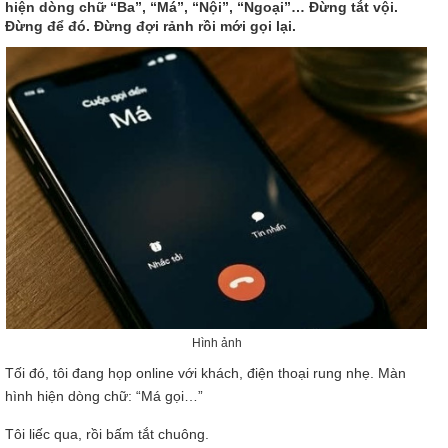
hiện dòng chữ “Ba”, “Má”, “Nội”, “Ngoại”… Đừng tắt vội.
Đừng để đó. Đừng đợi rảnh rồi mới gọi lại.
Hình ảnh
Tối đó, tôi đang họp online với khách, điện thoại rung nhẹ. Màn
hình hiện dòng chữ: “Má gọi…”
Tôi liếc qua, rồi bấm tắt chuông.