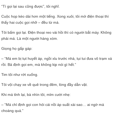
“Tí gọi lại sau cũng được”, tôi nghĩ.
Cuộc họp kéo dài hơn một tiếng. Xong xuôi, tôi mở điện thoại thì
thấy hai cuộc gọi nhỡ – đều từ má.
Tôi bấm gọi lại. Điện thoại reo vài hồi thì có người bắt máy. Không
phải má. Là một người hàng xóm.
Giọng họ gấp gáp:
– “Má em bị tụt huyết áp, ngồi xỉu trước nhà, tụi tui đưa vô trạm xá
rồi. Bả định gọi em, mà không kịp nói gì hết.”
Tim tôi như rớt xuống.
Tôi vội chạy xe về quê trong đêm, lòng đầy dằn vặt.
Khi má tỉnh lại, bà nhìn tôi, mỉm cười nhẹ:
– “Má chỉ định gọi con hỏi cái nồi áp suất xài sao… ai ngờ má
choáng quá.”