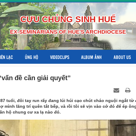
CỰU CHỦNG SINH HUẾ
EX-SEMINARIANS OF HUE'S ARCHDIOCESE
LIÊN LẠC
ỦNG HỘ
VIDEOCLIPS
ALBUM ẢNH
ABOUT US
vấn đề cần giải quyết”
87 tuổi, đôi tay run rẩy đang lúi húi cạo chút cháo nguội ngắt từ
mình lãng trí quên tắt bếp, và rồi tôi sẽ vịn vào cớ đó để ép ôn
ăn hộ chung cư xa lạ nào đó.