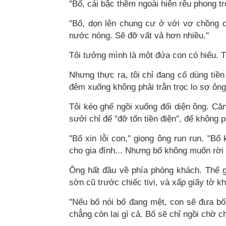
"Bố, cái bậc thềm ngoài hiên rêu phong tr
"Bố, dọn lên chung cư ở với vợ chồng c
nước nóng. Sẽ đỡ vất vả hơn nhiều."
Tôi tưởng mình là một đứa con có hiếu. T
Nhưng thực ra, tôi chỉ đang cố dùng tiề
đêm xuống không phải trằn trọc lo sợ ôn
Tôi kéo ghế ngồi xuống đối diện ông. Căn
sưởi chỉ để "đỡ tốn tiền điện", để không 
"Bố xin lỗi con," giọng ông run run. "B
cho gia đình... Nhưng bố không muốn rời 
Ông hất đầu về phía phòng khách. Thế gi
sờn cũ trước chiếc tivi, và xấp giấy tờ k
"Nếu bố nói bố đang mệt, con sẽ đưa bố 
chẳng còn lại gì cả. Bố sẽ chỉ ngồi chờ 