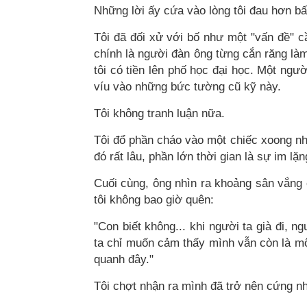
Những lời ấy cứa vào lòng tôi đau hơn bấ
Tôi đã đối xử với bố như một "vấn đề" cầ
chính là người đàn ông từng cắn răng làm
tôi có tiền lên phố học đại học. Một ngư
víu vào những bức tường cũ kỹ này.
Tôi không tranh luận nữa.
Tôi đổ phần cháo vào một chiếc xoong nhỏ,
đó rất lâu, phần lớn thời gian là sự im lặ
Cuối cùng, ông nhìn ra khoảng sân vắng 
tôi không bao giờ quên:
"Con biết không... khi người ta già đi, 
ta chỉ muốn cảm thấy mình vẫn còn là mộ
quanh đây."
Tôi chợt nhận ra mình đã trở nên cứng n