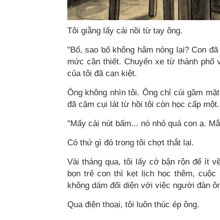
Tôi giằng lấy cái nồi từ tay ông.
"Bố, sao bố không hâm nóng lại? Con đã m
mức cần thiết. Chuyến xe từ thành phố 
của tôi đã cạn kiệt.
Ông không nhìn tôi. Ông chỉ cúi gầm mặ
đã cặm cụi lát từ hồi tôi còn học cấp một.
"Mấy cái nút bấm... nó nhỏ quá con ạ. Mắ
Có thứ gì đó trong tôi chợt thắt lại.
Vài tháng qua, tôi lấy cớ bận rộn để ít 
bọn trẻ con thì kẹt lịch học thêm, cuộ
không dám đối diện với việc người đàn ô
Qua điện thoại, tôi luôn thúc ép ông.