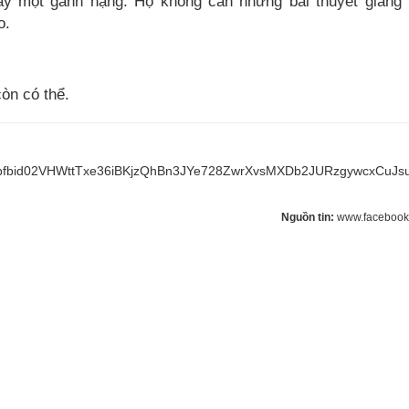
y một gánh nặng. Họ không cần những bài thuyết giảng
o.
òn có thể.
sts/pfbid02VHWttTxe36iBKjzQhBn3JYe728ZwrXvsMXDb2JURzgywcxCuJs
Nguồn tin:
www.facebook