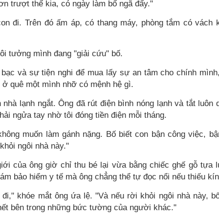
ơn trượt thế kia, có ngày làm bố ngã đấy."
on đi. Trên đó ấm áp, có thang máy, phòng tắm có vách 
ôi tưởng mình đang "giải cứu" bố.
n bạc và sự tiện nghi để mua lấy sự an tâm cho chính mình
g ở quê một mình nhỡ có mệnh hệ gì.
 nhà lạnh ngắt. Ông đã rút điện bình nóng lạnh và tắt luôn 
phải ngửa tay nhờ tôi đóng tiền điện mỗi tháng.
ố không muốn làm gánh nặng. Bố biết con bận công việc, bậ
khỏi ngôi nhà này."
ới của ông giờ chỉ thu bé lại vừa bằng chiếc ghế gỗ tựa 
hám bảo hiểm y tế mà ông chẳng thể tự đọc nổi nếu thiếu kín
đi," khóe mắt ông ứa lệ. "Và nếu rời khỏi ngôi nhà này, b
chết bên trong những bức tường của người khác."