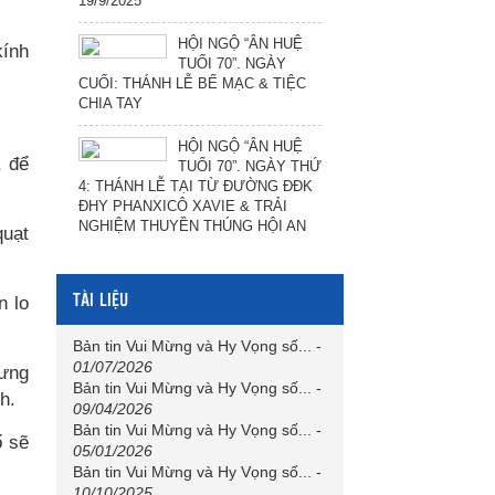
19/9/2025
HỘI NGỘ “ÂN HUỆ
kính
TUỔI 70”. NGÀY
CUỐI: THÁNH LỄ BẾ MẠC & TIỆC
CHIA TAY
HỘI NGỘ “ÂN HUỆ
, để
TUỔI 70”. NGÀY THỨ
4: THÁNH LỄ TẠI TỪ ĐƯỜNG ĐĐK
ĐHY PHANXICÔ XAVIE & TRẢI
NGHIỆM THUYỀN THÚNG HỘI AN
quạt
TÀI LIỆU
n lo
Bản tin Vui Mừng và Hy Vọng số...
-
01/07/2026
lưng
Bản tin Vui Mừng và Hy Vọng số...
-
h.
09/04/2026
Bản tin Vui Mừng và Hy Vọng số...
-
ố sẽ
05/01/2026
Bản tin Vui Mừng và Hy Vọng số...
-
10/10/2025