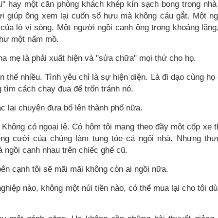
i" hay một căn phòng khách khép kín sạch bong trong nhà 
i giúp ông xem lại cuốn sổ hưu mà không cáu gắt. Một n
của lò vi sóng. Một người ngồi cạnh ông trong khoảng lặng
như một nấm mồ.
a mẹ là phải xuất hiện và "sửa chữa" mọi thứ cho họ.
n thế nhiều. Tình yêu chỉ là sự hiện diện. Là đi dạo cùng họ
g tìm cách chạy đua để trốn tránh nó.
c lại chuyện đưa bố lên thành phố nữa.
uê. Không có ngoại lệ. Có hôm tôi mang theo đầy một cốp xe 
ếng cười của chúng làm tung tóe cả ngôi nhà. Nhưng th
là ngồi cạnh nhau trên chiếc ghế cũ.
bên cạnh tôi sẽ mãi mãi không còn ai ngồi nữa.
hiệp nào, không một núi tiền nào, có thể mua lại cho tôi dù