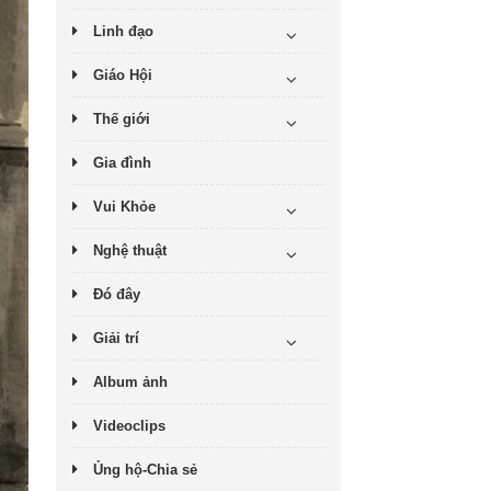
Linh đạo
Giáo Hội
Thế giới
Gia đình
Vui Khỏe
Nghệ thuật
Đó đây
Giải trí
Album ảnh
Videoclips
Ủng hộ-Chia sẻ