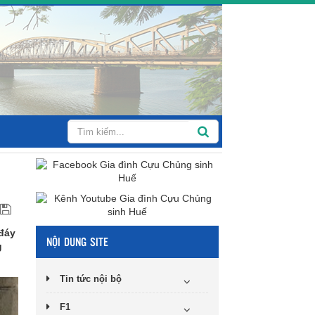
 đáy
NỘI DUNG SITE
g
Tin tức nội bộ
F1