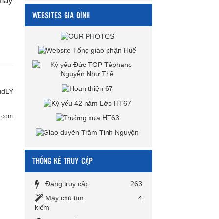
 hay
WEBSITES GIA ĐÌNH
udLYaEfA6REssVl
.com
THỐNG KÊ TRUY CẬP
Đang truy cập
263
Máy chủ tìm
4
kiếm