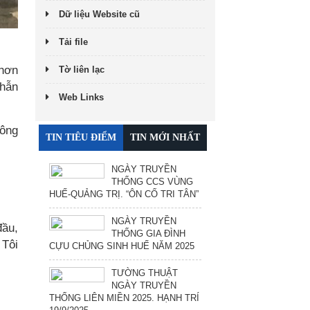
Dữ liệu Website cũ
Tải file
 hơn
Tờ liên lạc
nhẫn
Web Links
 ông
TIN TIÊU ĐIỂM
TIN MỚI NHẤT
NGÀY TRUYỀN
THỐNG CCS VÙNG
HUẾ-QUẢNG TRỊ. “ÔN CỐ TRI TÂN”
NGÀY TRUYỀN
đầu,
THỐNG GIA ĐÌNH
 Tôi
CỰU CHỦNG SINH HUẾ NĂM 2025
TƯỜNG THUẬT
NGÀY TRUYỀN
THỐNG LIÊN MIỀN 2025. HẠNH TRÍ