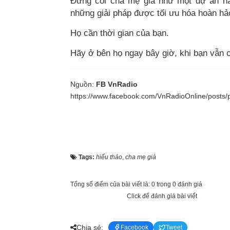
Đừng coi cha mẹ già như một dự án ha
những giải pháp được tối ưu hóa hoàn hả
Họ cần thời gian của bạn.
Hãy ở bên họ ngay bây giờ, khi bạn vẫn c
Nguồn:
FB VnRadio
https://www.facebook.com/VnRadioOnline/po
Tags:
hiếu thảo
,
cha mẹ già
Tổng số điểm của bài viết là: 0 trong 0 đánh giá
Click để đánh giá bài viết
Chia sẻ:
Facebook
Tweet