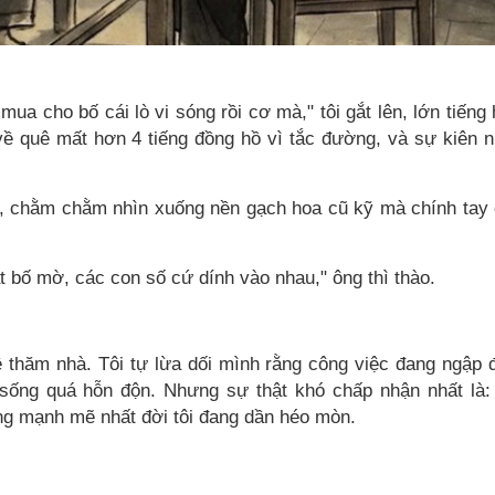
ua cho bố cái lò vi sóng rồi cơ mà," tôi gắt lên, lớn tiếng
về quê mất hơn 4 tiếng đồng hồ vì tắc đường, và sự kiên 
t, chằm chằm nhìn xuống nền gạch hoa cũ kỹ mà chính tay
t bố mờ, các con số cứ dính vào nhau," ông thì thào.
về thăm nhà. Tôi tự lừa dối mình rằng công việc đang ngập 
c sống quá hỗn độn. Nhưng sự thật khó chấp nhận nhất là:
ng mạnh mẽ nhất đời tôi đang dần héo mòn.