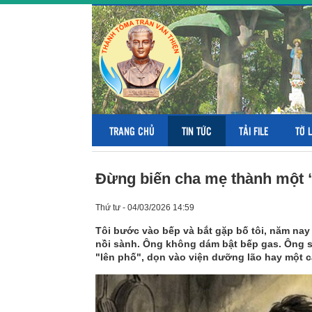
TRANG CHỦ
TIN TỨC
TẢI FILE
TỜ 
Đừng biến cha mẹ thành một “
Thứ tư - 04/03/2026 14:59
Tôi bước vào bếp và bắt gặp bố tôi, năm nay 
nồi sành. Ông không dám bật bếp gas. Ông sợ 
"lên phố", dọn vào viện dưỡng lão hay một c