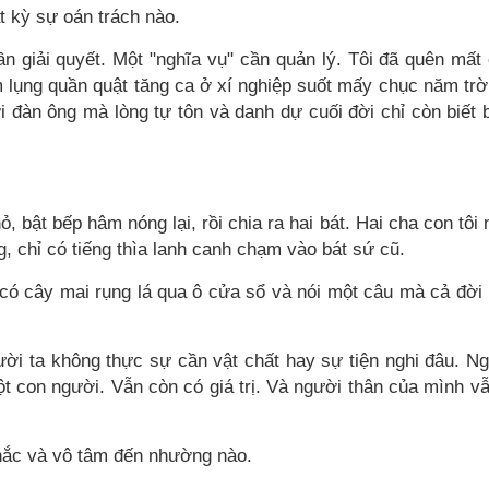
t kỳ sự oán trách nào.
n giải quyết. Một "nghĩa vụ" cần quản lý. Tôi đã quên mất
 lụng quần quật tăng ca ở xí nghiệp suốt mấy chục năm trờ
ời đàn ông mà lòng tự tôn và danh dự cuối đời chỉ còn biết
 bật bếp hâm nóng lại, rồi chia ra hai bát. Hai cha con tôi 
ng, chỉ có tiếng thìa lanh canh chạm vào bát sứ cũ.
có cây mai rụng lá qua ô cửa sổ và nói một câu mà cả đời
người ta không thực sự cần vật chất hay sự tiện nghi đâu. N
t con người. Vẫn còn có giá trị. Và người thân của mình v
hắc và vô tâm đến nhường nào.