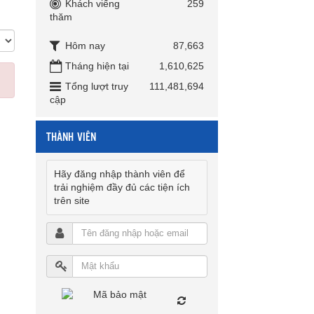
Khách viếng
259
thăm
Hôm nay
87,663
Tháng hiện tại
1,610,625
Tổng lượt truy
111,481,694
cập
THÀNH VIÊN
Hãy đăng nhập thành viên để
trải nghiệm đầy đủ các tiện ích
trên site