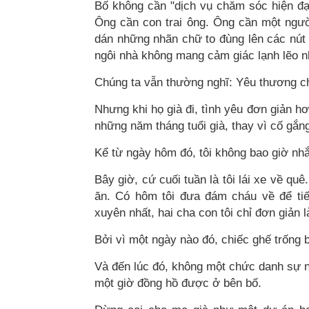
Bố không cần "dịch vụ chăm sóc hiện đạ
Ông cần con trai ông. Ông cần một ngườ
dán những nhãn chữ to đùng lên các nút 
ngôi nhà không mang cảm giác lạnh lẽo 
Chúng ta vẫn thường nghĩ: Yêu thương ch
Nhưng khi họ già đi, tình yêu đơn giản hơ
những năm tháng tuổi già, thay vì cố gắn
Kể từ ngày hôm đó, tôi không bao giờ nhắ
Bây giờ, cứ cuối tuần là tôi lái xe về q
ăn. Có hôm tôi đưa đám cháu về để ti
xuyên nhất, hai cha con tôi chỉ đơn giản 
Bởi vì một ngày nào đó, chiếc ghế trống 
Và đến lúc đó, không một chức danh sự ng
một giờ đồng hồ được ở bên bố.