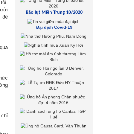
tôi.
gười
Bão lụt Miền Trung 10/2020
, để
Đại dịch Covid-19
 qua
thức
ường
 chỉ