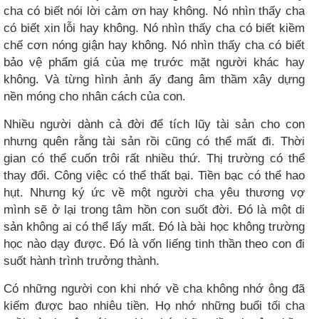
cha có biết nói lời cảm ơn hay không. Nó nhìn thấy cha
có biết xin lỗi hay không. Nó nhìn thấy cha có biết kiềm
chế cơn nóng giận hay không. Nó nhìn thấy cha có biết
bảo vệ phẩm giá của mẹ trước mặt người khác hay
không. Và từng hình ảnh ấy đang âm thầm xây dựng
nền móng cho nhân cách của con.
Nhiều người dành cả đời để tích lũy tài sản cho con
nhưng quên rằng tài sản rồi cũng có thể mất đi. Thời
gian có thể cuốn trôi rất nhiều thứ. Thị trường có thể
thay đổi. Công việc có thể thất bại. Tiền bạc có thể hao
hụt. Nhưng ký ức về một người cha yêu thương vợ
mình sẽ ở lại trong tâm hồn con suốt đời. Đó là một di
sản không ai có thể lấy mất. Đó là bài học không trường
học nào dạy được. Đó là vốn liếng tinh thần theo con đi
suốt hành trình trưởng thành.
Có những người con khi nhớ về cha không nhớ ông đã
kiếm được bao nhiêu tiền. Họ nhớ những buổi tối cha