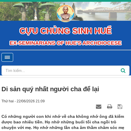
CỰU CHỦNG SINH HUẾ
EX-SEMINARIANS OF HUE'S ARCHDIOCESE
Di sản quý nhất người cha để lại
Thứ hai - 22/06/2026 21:09
Có những người con khi nhớ về cha không nhớ ông đã kiếm
được bao nhiêu tiền. Họ nhớ những buổi tối cha ngồi trò
chuyện với mẹ. Họ nhớ những lần cha âm thầm chăm sóc mẹ