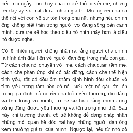
nếu mỗi ngày con thấy cha cư xử thô lỗ với mẹ, những
lời dạy ấy sẽ mất đi rất nhiều giá trị. Một người cha có
thể nói với con về sự tôn trọng phụ nữ, nhưng nếu chính
ông không biết trân trọng người vợ đang sống bên cạnh
mình, đứa trẻ sẽ học theo điều nó nhìn thấy hơn là điều
nó được nghe.
Có lẽ nhiều người không nhận ra rằng người cha chính
là hình ảnh đầu tiên về người đàn ông trong mắt con gái.
Từ cách cha nói chuyện với mẹ, cách cha quan tâm mẹ,
cách cha phản ứng khi có bất đồng, cách cha thể hiện
tình yêu, tất cả đều âm thầm định hình tiêu chuẩn về
tình yêu trong tâm hồn cô bé. Nếu một bé gái lớn lên
trong gia đình mà người cha luôn yêu thương, dịu dàng
và tôn trọng vợ mình, cô bé sẽ hiểu rằng mình cũng
xứng đáng được yêu thương và tôn trọng như thế. Sau
này khi trưởng thành, cô sẽ không dễ dàng chấp nhận
những mối quan hệ độc hại hay những người đàn ông
xem thường giá trị của mình. Ngược lại, nếu từ nhỏ cô