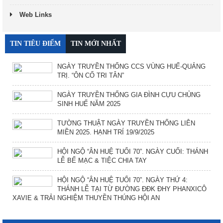
Web Links
TIN TIÊU ĐIỂM
TIN MỚI NHẤT
NGÀY TRUYỀN THỐNG CCS VÙNG HUẾ-QUẢNG
TRỊ. “ÔN CỐ TRI TÂN”
NGÀY TRUYỀN THỐNG GIA ĐÌNH CỰU CHỦNG
SINH HUẾ NĂM 2025
TƯỜNG THUẬT NGÀY TRUYỀN THỐNG LIÊN
MIỀN 2025. HẠNH TRÍ 19/9/2025
HỘI NGỘ “ÂN HUỆ TUỔI 70”. NGÀY CUỐI: THÁNH
LỄ BẾ MẠC & TIỆC CHIA TAY
HỘI NGỘ “ÂN HUỆ TUỔI 70”. NGÀY THỨ 4:
THÁNH LỄ TẠI TỪ ĐƯỜNG ĐĐK ĐHY PHANXICÔ
XAVIE & TRẢI NGHIỆM THUYỀN THÚNG HỘI AN