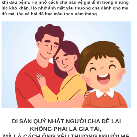
khi đau bệnh. Họ nhớ cách cha bảo vệ gia đình trong những
lúc khó khăn. Họ nhớ ánh mắt yêu thương cha dành cho mẹ
dù mái tóc cả hai đã bạc màu theo năm tháng.
DI SẢN QUÝ NHẤT NGƯỜI CHA ĐỂ LẠI
KHÔNG PHẢI LÀ GIA TÀI,
MÀ LÀ CÁCH ÔNG YÊU THƯƠNG NGƯỜI MẸ