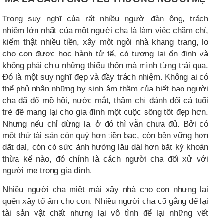
Trong suy nghĩ của rất nhiều người đàn ông, trách
nhiệm lớn nhất của một người cha là làm việc chăm chỉ,
kiếm thật nhiều tiền, xây một ngôi nhà khang trang, lo
cho con được học hành tử tế, có tương lai ổn định và
không phải chịu những thiếu thốn mà mình từng trải qua.
Đó là một suy nghĩ đẹp và đầy trách nhiệm. Không ai có
thể phủ nhận những hy sinh âm thầm của biết bao người
cha đã đổ mồ hôi, nước mắt, thậm chí đánh đổi cả tuổi
trẻ để mang lại cho gia đình một cuộc sống tốt đẹp hơn.
Nhưng nếu chỉ dừng lại ở đó thì vẫn chưa đủ. Bởi có
một thứ tài sản còn quý hơn tiền bạc, còn bền vững hơn
đất đai, còn có sức ảnh hưởng lâu dài hơn bất kỳ khoản
thừa kế nào, đó chính là cách người cha đối xử với
người mẹ trong gia đình.
Nhiều người cha miệt mài xây nhà cho con nhưng lại
quên xây tổ ấm cho con. Nhiều người cha cố gắng để lại
tài sản vật chất nhưng lại vô tình để lại những vết