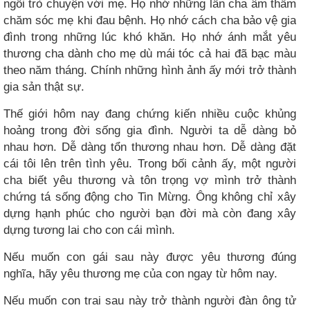
ngồi trò chuyện với mẹ. Họ nhớ những lần cha âm thầm
chăm sóc mẹ khi đau bệnh. Họ nhớ cách cha bảo vệ gia
đình trong những lúc khó khăn. Họ nhớ ánh mắt yêu
thương cha dành cho mẹ dù mái tóc cả hai đã bạc màu
theo năm tháng. Chính những hình ảnh ấy mới trở thành
gia sản thật sự.
Thế giới hôm nay đang chứng kiến nhiều cuộc khủng
hoảng trong đời sống gia đình. Người ta dễ dàng bỏ
nhau hơn. Dễ dàng tổn thương nhau hơn. Dễ dàng đặt
cái tôi lên trên tình yêu. Trong bối cảnh ấy, một người
cha biết yêu thương và tôn trọng vợ mình trở thành
chứng tá sống động cho Tin Mừng. Ông không chỉ xây
dựng hạnh phúc cho người bạn đời mà còn đang xây
dựng tương lai cho con cái mình.
Nếu muốn con gái sau này được yêu thương đúng
nghĩa, hãy yêu thương mẹ của con ngay từ hôm nay.
Nếu muốn con trai sau này trở thành người đàn ông tử