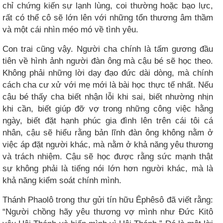
chỉ chứng kiến sự lạnh lùng, coi thường hoặc bạo lực,
rất có thể cô sẽ lớn lên với những tổn thương âm thầm
và một cái nhìn méo mó về tình yêu.
Con trai cũng vậy. Người cha chính là tấm gương đầu
tiên về hình ảnh người đàn ông mà cậu bé sẽ học theo.
Không phải những lời dạy đạo đức dài dòng, mà chính
cách cha cư xử với mẹ mới là bài học thực tế nhất. Nếu
cậu bé thấy cha biết nhận lỗi khi sai, biết nhường nhịn
khi cần, biết giúp đỡ vợ trong những công việc hằng
ngày, biết đặt hạnh phúc gia đình lên trên cái tôi cá
nhân, cậu sẽ hiểu rằng bản lĩnh đàn ông không nằm ở
việc áp đặt người khác, mà nằm ở khả năng yêu thương
và trách nhiệm. Cậu sẽ học được rằng sức mạnh thật
sự không phải là tiếng nói lớn hơn người khác, mà là
khả năng kiểm soát chính mình.
Thánh Phaolô trong thư gửi tín hữu Êphêsô đã viết rằng:
“Người chồng hãy yêu thương vợ mình như Đức Kitô