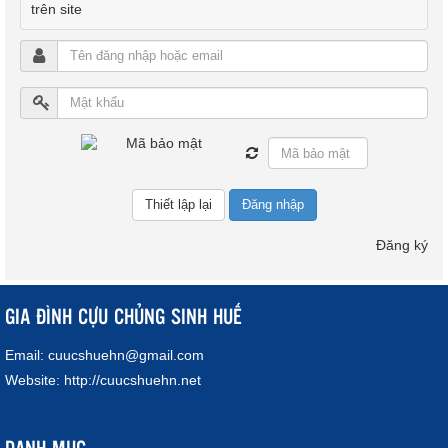
trên site
Đăng nhập
Đăng ký
GIA ĐÌNH CỰU CHỦNG SINH HUẾ
Email:
cuucshuehn@gmail.com
Website:
http://cuucshuehn.net
DANH MỤC