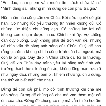
“Em đau, nhưng em vẫn muốn tìm cách chữa lành.”
“Mình đang sai, nhưng mình đừng để con phải trả giá.”
Hôn nhân nào cũng cần ơn Chúa. Bởi sức người có giới
hạn. Có những lúc yêu thương tự nhiên không đủ. Có
những lúc thiện chí cũng cạn. Có những lúc lời nói
không còn chạm được nhau. Chính khi ấy, vợ chồng
cần quỳ xuống. Quỳ không phải để trốn vấn đề, nhưng
để nhìn vấn đề bằng ánh sáng của Chúa. Quỳ để nhớ
rằng gia đình không chỉ là công trình của hai người, mà
còn là ơn gọi. Quỳ để xin Chúa chữa cái tôi bị thương.
Quỳ để xin Chúa dạy mình yêu lại bằng một tình yêu
trưởng thành hơn: không ồn ào, không lãng mạn rực rỡ
như ngày đầu, nhưng bền bỉ, khiêm nhường, chịu đựng,
tha thứ và biết nghĩ cho nhau.
Đừng để con cái phải mồ côi tình thương khi cha mẹ
còn sống. Đừng để chúng có cha mà vẫn thèm một cái
ôm của cha. Đừng để chúng có mẹ mà vẫn thiếu hơi ấm