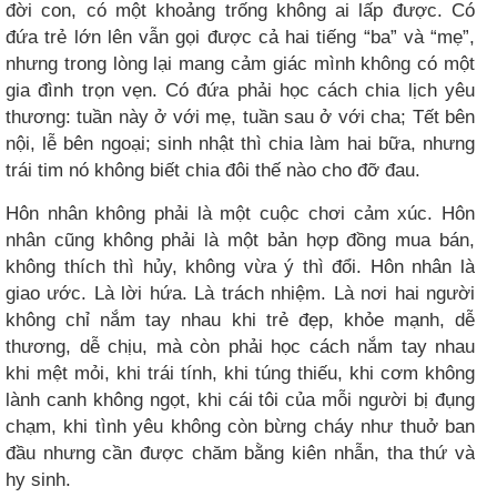
đời con, có một khoảng trống không ai lấp được. Có
đứa trẻ lớn lên vẫn gọi được cả hai tiếng “ba” và “mẹ”,
nhưng trong lòng lại mang cảm giác mình không có một
gia đình trọn vẹn. Có đứa phải học cách chia lịch yêu
thương: tuần này ở với mẹ, tuần sau ở với cha; Tết bên
nội, lễ bên ngoại; sinh nhật thì chia làm hai bữa, nhưng
trái tim nó không biết chia đôi thế nào cho đỡ đau.
Hôn nhân không phải là một cuộc chơi cảm xúc. Hôn
nhân cũng không phải là một bản hợp đồng mua bán,
không thích thì hủy, không vừa ý thì đổi. Hôn nhân là
giao ước. Là lời hứa. Là trách nhiệm. Là nơi hai người
không chỉ nắm tay nhau khi trẻ đẹp, khỏe mạnh, dễ
thương, dễ chịu, mà còn phải học cách nắm tay nhau
khi mệt mỏi, khi trái tính, khi túng thiếu, khi cơm không
lành canh không ngọt, khi cái tôi của mỗi người bị đụng
chạm, khi tình yêu không còn bừng cháy như thuở ban
đầu nhưng cần được chăm bằng kiên nhẫn, tha thứ và
hy sinh.