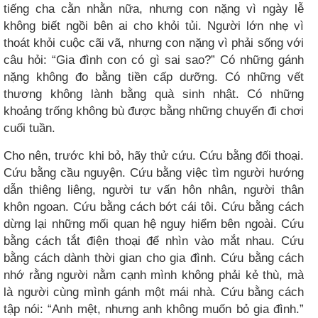
tiếng cha cằn nhằn nữa, nhưng con nặng vì ngày lễ
không biết ngồi bên ai cho khỏi tủi. Người lớn nhẹ vì
thoát khỏi cuộc cãi vã, nhưng con nặng vì phải sống với
câu hỏi: “Gia đình con có gì sai sao?” Có những gánh
nặng không đo bằng tiền cấp dưỡng. Có những vết
thương không lành bằng quà sinh nhật. Có những
khoảng trống không bù được bằng những chuyến đi chơi
cuối tuần.
Cho nên, trước khi bỏ, hãy thử cứu. Cứu bằng đối thoại.
Cứu bằng cầu nguyện. Cứu bằng việc tìm người hướng
dẫn thiêng liêng, người tư vấn hôn nhân, người thân
khôn ngoan. Cứu bằng cách bớt cái tôi. Cứu bằng cách
dừng lại những mối quan hệ nguy hiểm bên ngoài. Cứu
bằng cách tắt điện thoại để nhìn vào mắt nhau. Cứu
bằng cách dành thời gian cho gia đình. Cứu bằng cách
nhớ rằng người nằm cạnh mình không phải kẻ thù, mà
là người cùng mình gánh một mái nhà. Cứu bằng cách
tập nói: “Anh mệt, nhưng anh không muốn bỏ gia đình.”