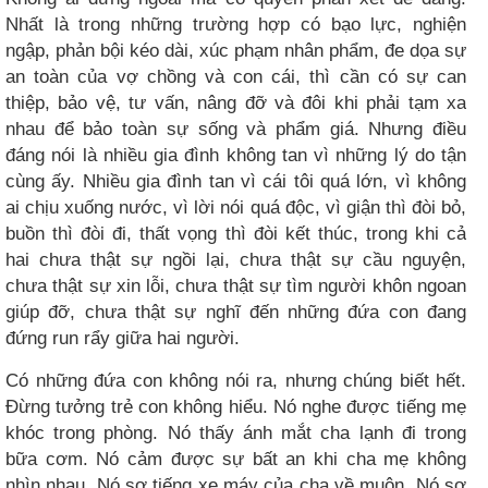
Nhất là trong những trường hợp có bạo lực, nghiện
ngập, phản bội kéo dài, xúc phạm nhân phẩm, đe dọa sự
an toàn của vợ chồng và con cái, thì cần có sự can
thiệp, bảo vệ, tư vấn, nâng đỡ và đôi khi phải tạm xa
nhau để bảo toàn sự sống và phẩm giá. Nhưng điều
đáng nói là nhiều gia đình không tan vì những lý do tận
cùng ấy. Nhiều gia đình tan vì cái tôi quá lớn, vì không
ai chịu xuống nước, vì lời nói quá độc, vì giận thì đòi bỏ,
buồn thì đòi đi, thất vọng thì đòi kết thúc, trong khi cả
hai chưa thật sự ngồi lại, chưa thật sự cầu nguyện,
chưa thật sự xin lỗi, chưa thật sự tìm người khôn ngoan
giúp đỡ, chưa thật sự nghĩ đến những đứa con đang
đứng run rẩy giữa hai người.
Có những đứa con không nói ra, nhưng chúng biết hết.
Đừng tưởng trẻ con không hiểu. Nó nghe được tiếng mẹ
khóc trong phòng. Nó thấy ánh mắt cha lạnh đi trong
bữa cơm. Nó cảm được sự bất an khi cha mẹ không
nhìn nhau. Nó sợ tiếng xe máy của cha về muộn. Nó sợ