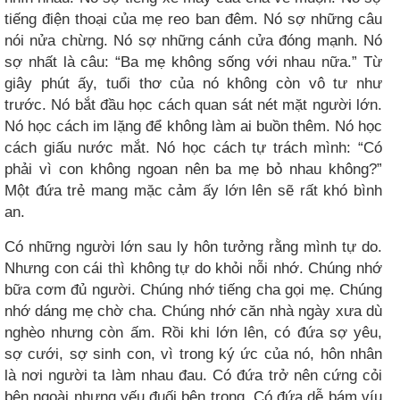
tiếng điện thoại của mẹ reo ban đêm. Nó sợ những câu
nói nửa chừng. Nó sợ những cánh cửa đóng mạnh. Nó
sợ nhất là câu: “Ba mẹ không sống với nhau nữa.” Từ
giây phút ấy, tuổi thơ của nó không còn vô tư như
trước. Nó bắt đầu học cách quan sát nét mặt người lớn.
Nó học cách im lặng để không làm ai buồn thêm. Nó học
cách giấu nước mắt. Nó học cách tự trách mình: “Có
phải vì con không ngoan nên ba mẹ bỏ nhau không?”
Một đứa trẻ mang mặc cảm ấy lớn lên sẽ rất khó bình
an.
Có những người lớn sau ly hôn tưởng rằng mình tự do.
Nhưng con cái thì không tự do khỏi nỗi nhớ. Chúng nhớ
bữa cơm đủ người. Chúng nhớ tiếng cha gọi mẹ. Chúng
nhớ dáng mẹ chờ cha. Chúng nhớ căn nhà ngày xưa dù
nghèo nhưng còn ấm. Rồi khi lớn lên, có đứa sợ yêu,
sợ cưới, sợ sinh con, vì trong ký ức của nó, hôn nhân
là nơi người ta làm nhau đau. Có đứa trở nên cứng cỏi
bên ngoài nhưng yếu đuối bên trong. Có đứa dễ bám víu