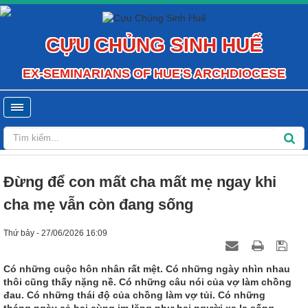
CỰU CHỦNG SINH HUẾ
EX-SEMINARIANS OF HUE'S ARCHDIOCESE
Đừng để con mất cha mất mẹ ngay khi
cha mẹ vẫn còn đang sống
Thứ bảy - 27/06/2026 16:09
Có những cuộc hôn nhân rất mệt. Có những ngày nhìn nhau
thôi cũng thấy nặng nề. Có những câu nói của vợ làm chồng
đau. Có những thái độ của chồng làm vợ tủi. Có những
tháng ngày cả hai cùng im lặng như hai người xa lạ sống