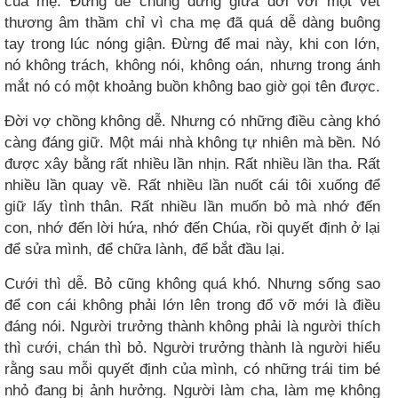
của mẹ. Đừng để chúng đứng giữa đời với một vết
thương âm thầm chỉ vì cha mẹ đã quá dễ dàng buông
tay trong lúc nóng giận. Đừng để mai này, khi con lớn,
nó không trách, không nói, không oán, nhưng trong ánh
mắt nó có một khoảng buồn không bao giờ gọi tên được.
Đời vợ chồng không dễ. Nhưng có những điều càng khó
càng đáng giữ. Một mái nhà không tự nhiên mà bền. Nó
được xây bằng rất nhiều lần nhịn. Rất nhiều lần tha. Rất
nhiều lần quay về. Rất nhiều lần nuốt cái tôi xuống để
giữ lấy tình thân. Rất nhiều lần muốn bỏ mà nhớ đến
con, nhớ đến lời hứa, nhớ đến Chúa, rồi quyết định ở lại
để sửa mình, để chữa lành, để bắt đầu lại.
Cưới thì dễ. Bỏ cũng không quá khó. Nhưng sống sao
để con cái không phải lớn lên trong đổ vỡ mới là điều
đáng nói. Người trưởng thành không phải là người thích
thì cưới, chán thì bỏ. Người trưởng thành là người hiểu
rằng sau mỗi quyết định của mình, có những trái tim bé
nhỏ đang bị ảnh hưởng. Người làm cha, làm mẹ không