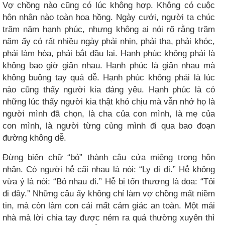
Vợ chồng nào cũng có lúc không hợp. Không có cuộc
hôn nhân nào toàn hoa hồng. Ngày cưới, người ta chúc
trăm năm hạnh phúc, nhưng không ai nói rõ rằng trăm
năm ấy có rất nhiều ngày phải nhịn, phải tha, phải khóc,
phải làm hòa, phải bắt đầu lại. Hạnh phúc không phải là
không bao giờ giận nhau. Hạnh phúc là giận nhau mà
không buông tay quá dễ. Hạnh phúc không phải là lúc
nào cũng thấy người kia đáng yêu. Hạnh phúc là có
những lúc thấy người kia thật khó chịu mà vẫn nhớ họ là
người mình đã chọn, là cha của con mình, là mẹ của
con mình, là người từng cùng mình đi qua bao đoạn
đường không dễ.
Đừng biến chữ “bỏ” thành câu cửa miệng trong hôn
nhân. Có người hễ cãi nhau là nói: “Ly dị đi.” Hễ không
vừa ý là nói: “Bỏ nhau đi.” Hễ bị tổn thương là dọa: “Tôi
đi đây.” Những câu ấy không chỉ làm vợ chồng mất niềm
tin, mà còn làm con cái mất cảm giác an toàn. Một mái
nhà mà lời chia tay được ném ra quá thường xuyên thì