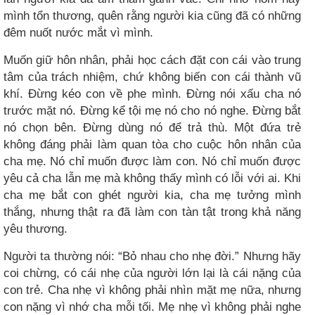
mình tổn thương, quên rằng người kia cũng đã có những
đêm nuốt nước mắt vì mình.
Muốn giữ hôn nhân, phải học cách đặt con cái vào trung
tâm của trách nhiệm, chứ không biến con cái thành vũ
khí. Đừng kéo con về phe mình. Đừng nói xấu cha nó
trước mặt nó. Đừng kể tội mẹ nó cho nó nghe. Đừng bắt
nó chọn bên. Đừng dùng nó để trả thù. Một đứa trẻ
không đáng phải làm quan tòa cho cuộc hôn nhân của
cha mẹ. Nó chỉ muốn được làm con. Nó chỉ muốn được
yêu cả cha lẫn mẹ mà không thấy mình có lỗi với ai. Khi
cha mẹ bắt con ghét người kia, cha mẹ tưởng mình
thắng, nhưng thật ra đã làm con tàn tật trong khả năng
yêu thương.
Người ta thường nói: “Bỏ nhau cho nhẹ đời.” Nhưng hãy
coi chừng, có cái nhẹ của người lớn lại là cái nặng của
con trẻ. Cha nhẹ vì không phải nhìn mặt mẹ nữa, nhưng
con nặng vì nhớ cha mỗi tối. Mẹ nhẹ vì không phải nghe