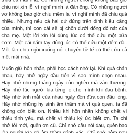
chịu nói xin lỗi vì nghĩ mình là đàn ông. Có những người
vợ không bao giờ chịu mềm lại vì nghĩ mình đã chịu quá
nhiều. Nhưng nếu cả hai cứ đứng trên đỉnh kiêu căng
của mình, thì con cái sẽ bị chôn dưới đống đổ nát của
cha mẹ. Một lời xin lỗi đúng lúc có thể cứu một bữa
cơm. Một cái nắm tay đúng lúc có thể cứu một đêm dài.
Một lần chịu ngồi xuống nói chuyện tử tế có thể cứu cả
một mái nhà.
Muốn giữ hôn nhân, phải học cách nhớ lại. Khi quá chán
nhau, hãy nhớ ngày đầu tiên vì sao mình chọn nhau.
Hãy nhớ những tháng ngày còn nghèo mà vẫn thương.
Hãy nhớ lúc người kia từng lo cho mình khi đau bệnh.
Hãy nhớ ánh mắt của nhau ngày đón đứa con đầu lòng.
Hãy nhớ những hy sinh âm thầm mà vì quá quen, ta đã
không còn biết ơn. Nhiều khi hôn nhân không chết vì
thiếu tình yêu, mà chết vì thiếu ký ức biết ơn. Ta chỉ
nhớ lỗi mới, quên ơn cũ. Chỉ nhớ câu nói đau, quên bao
lần người kia đã âm thầm gánh vác. Chỉ nhớ hôm nay