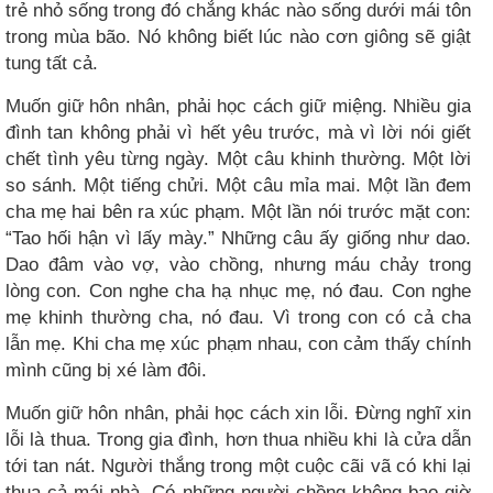
trẻ nhỏ sống trong đó chẳng khác nào sống dưới mái tôn
trong mùa bão. Nó không biết lúc nào cơn giông sẽ giật
tung tất cả.
Muốn giữ hôn nhân, phải học cách giữ miệng. Nhiều gia
đình tan không phải vì hết yêu trước, mà vì lời nói giết
chết tình yêu từng ngày. Một câu khinh thường. Một lời
so sánh. Một tiếng chửi. Một câu mỉa mai. Một lần đem
cha mẹ hai bên ra xúc phạm. Một lần nói trước mặt con:
“Tao hối hận vì lấy mày.” Những câu ấy giống như dao.
Dao đâm vào vợ, vào chồng, nhưng máu chảy trong
lòng con. Con nghe cha hạ nhục mẹ, nó đau. Con nghe
mẹ khinh thường cha, nó đau. Vì trong con có cả cha
lẫn mẹ. Khi cha mẹ xúc phạm nhau, con cảm thấy chính
mình cũng bị xé làm đôi.
Muốn giữ hôn nhân, phải học cách xin lỗi. Đừng nghĩ xin
lỗi là thua. Trong gia đình, hơn thua nhiều khi là cửa dẫn
tới tan nát. Người thắng trong một cuộc cãi vã có khi lại
thua cả mái nhà. Có những người chồng không bao giờ