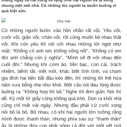
chung một mái nhà. Có những lúc người ta muốn buông vì
quá kiệt sức.
Có những người bước vào hôn nhân rất vội. Yêu vội,
cưới vội, giận vội, chán vội, rồi cũng muốn bỏ nhau thật
vội. Khi còn yêu thì nói với nhau những lời ngọt như
mật: “Không có anh em không sống nổi”, “Không có em
đời anh chẳng còn ý nghĩa”, “Mình sẽ đi với nhau đến
cuối đời.” Nhưng khi cơm áo, tiền bạc, con cái, trách
nhiệm, bệnh tật, mệt mỏi, khác biệt tính tình, va chạm
gia đình hai bên bắt đầu kéo đến, thì những lời thề hứa
năm xưa bỗng nhẹ như khói. Một câu nói đau lòng được
buông ra: “Không hợp thì bỏ.” Nghe thì đơn giản. Nói thì
dễ. Ký một tờ giấy cũng không quá khó. Dọn ra khỏi nhà
cũng chỉ mất vài ngày. Nhưng đâu phải cứ cưới xong
nói bỏ là bỏ. Bỏ nhau, có khi hai người lớn tưởng rằng
mình được thanh thản, nhưng phía sau sự “thanh thản”
ấy là những đứa con phải sống cả đời với một vết nứt