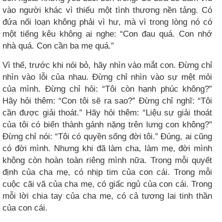
vào người khác vì thiếu một tình thương nền tảng. Có
đứa nổi loạn không phải vì hư, mà vì trong lòng nó có
một tiếng kêu không ai nghe: “Con đau quá. Con nhớ
nhà quá. Con cần ba mẹ quá.”
Vì thế, trước khi nói bỏ, hãy nhìn vào mắt con. Đừng chỉ
nhìn vào lỗi của nhau. Đừng chỉ nhìn vào sự mệt mỏi
của mình. Đừng chỉ hỏi: “Tôi còn hạnh phúc không?”
Hãy hỏi thêm: “Con tôi sẽ ra sao?” Đừng chỉ nghĩ: “Tôi
cần được giải thoát.” Hãy hỏi thêm: “Liệu sự giải thoát
của tôi có biến thành gánh nặng trên lưng con không?”
Đừng chỉ nói: “Tôi có quyền sống đời tôi.” Đúng, ai cũng
có đời mình. Nhưng khi đã làm cha, làm mẹ, đời mình
không còn hoàn toàn riêng mình nữa. Trong mỗi quyết
định của cha mẹ, có nhịp tim của con cái. Trong mỗi
cuộc cãi vã của cha mẹ, có giấc ngủ của con cái. Trong
mỗi lời chia tay của cha mẹ, có cả tương lai tinh thần
của con cái.