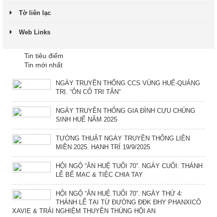
Tờ liên lạc
Web Links
Tin tiêu điểm
Tin mới nhất
NGÀY TRUYỀN THỐNG CCS VÙNG HUẾ-QUẢNG
TRỊ. “ÔN CỐ TRI TÂN”
NGÀY TRUYỀN THỐNG GIA ĐÌNH CỰU CHỦNG
SINH HUẾ NĂM 2025
TƯỜNG THUẬT NGÀY TRUYỀN THỐNG LIÊN
MIỀN 2025. HẠNH TRÍ 19/9/2025
HỘI NGỘ “ÂN HUỆ TUỔI 70”. NGÀY CUỐI: THÁNH
LỄ BẾ MẠC & TIỆC CHIA TAY
HỘI NGỘ “ÂN HUỆ TUỔI 70”. NGÀY THỨ 4:
THÁNH LỄ TẠI TỪ ĐƯỜNG ĐĐK ĐHY PHANXICÔ
XAVIE & TRẢI NGHIỆM THUYỀN THÚNG HỘI AN