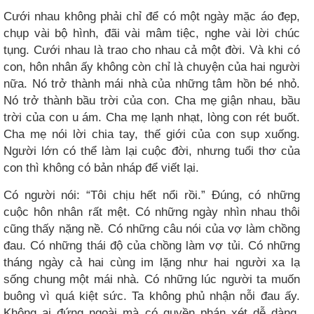
Cưới nhau không phải chỉ để có một ngày mặc áo đẹp,
chụp vài bộ hình, đãi vài mâm tiệc, nghe vài lời chúc
tụng. Cưới nhau là trao cho nhau cả một đời. Và khi có
con, hôn nhân ấy không còn chỉ là chuyện của hai người
nữa. Nó trở thành mái nhà của những tâm hồn bé nhỏ.
Nó trở thành bầu trời của con. Cha mẹ giận nhau, bầu
trời của con u ám. Cha mẹ lạnh nhạt, lòng con rét buốt.
Cha mẹ nói lời chia tay, thế giới của con sụp xuống.
Người lớn có thể làm lại cuộc đời, nhưng tuổi thơ của
con thì không có bản nháp để viết lại.
Có người nói: “Tôi chịu hết nổi rồi.” Đúng, có những
cuộc hôn nhân rất mệt. Có những ngày nhìn nhau thôi
cũng thấy nặng nề. Có những câu nói của vợ làm chồng
đau. Có những thái độ của chồng làm vợ tủi. Có những
tháng ngày cả hai cùng im lặng như hai người xa lạ
sống chung một mái nhà. Có những lúc người ta muốn
buông vì quá kiệt sức. Ta không phủ nhận nỗi đau ấy.
Không ai đứng ngoài mà có quyền phán xét dễ dàng.