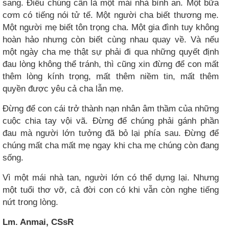
sang. Điều chúng cần là một mái nhà bình an. Một bữa
cơm có tiếng nói tử tế. Một người cha biết thương mẹ.
Một người mẹ biết tôn trọng cha. Một gia đình tuy không
hoàn hảo nhưng còn biết cùng nhau quay về. Và nếu
một ngày cha mẹ thật sự phải đi qua những quyết định
đau lòng không thể tránh, thì cũng xin đừng để con mất
thêm lòng kính trọng, mất thêm niềm tin, mất thêm
quyền được yêu cả cha lẫn mẹ.
Đừng để con cái trở thành nạn nhân âm thầm của những
cuộc chia tay vội vã. Đừng để chúng phải gánh phần
đau mà người lớn tưởng đã bỏ lại phía sau. Đừng để
chúng mất cha mất mẹ ngay khi cha mẹ chúng còn đang
sống.
Vì một mái nhà tan, người lớn có thể dựng lại. Nhưng
một tuổi thơ vỡ, cả đời con có khi vẫn còn nghe tiếng
nứt trong lòng.
Lm. Anmai, CSsR