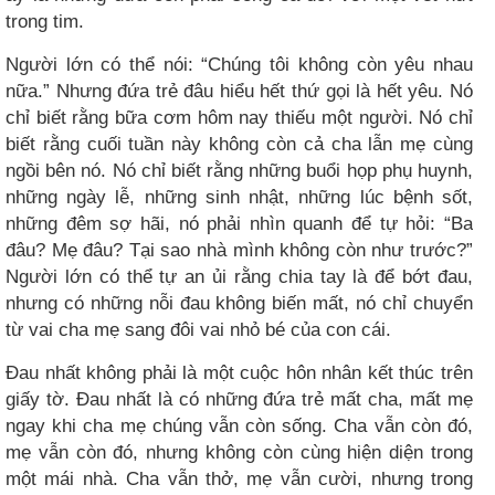
trong tim.
Người lớn có thể nói: “Chúng tôi không còn yêu nhau
nữa.” Nhưng đứa trẻ đâu hiểu hết thứ gọi là hết yêu. Nó
chỉ biết rằng bữa cơm hôm nay thiếu một người. Nó chỉ
biết rằng cuối tuần này không còn cả cha lẫn mẹ cùng
ngồi bên nó. Nó chỉ biết rằng những buổi họp phụ huynh,
những ngày lễ, những sinh nhật, những lúc bệnh sốt,
những đêm sợ hãi, nó phải nhìn quanh để tự hỏi: “Ba
đâu? Mẹ đâu? Tại sao nhà mình không còn như trước?”
Người lớn có thể tự an ủi rằng chia tay là để bớt đau,
nhưng có những nỗi đau không biến mất, nó chỉ chuyển
từ vai cha mẹ sang đôi vai nhỏ bé của con cái.
Đau nhất không phải là một cuộc hôn nhân kết thúc trên
giấy tờ. Đau nhất là có những đứa trẻ mất cha, mất mẹ
ngay khi cha mẹ chúng vẫn còn sống. Cha vẫn còn đó,
mẹ vẫn còn đó, nhưng không còn cùng hiện diện trong
một mái nhà. Cha vẫn thở, mẹ vẫn cười, nhưng trong