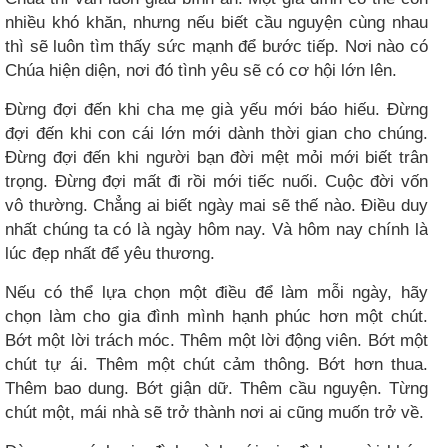
nhiều khó khăn, nhưng nếu biết cầu nguyện cùng nhau
thì sẽ luôn tìm thấy sức mạnh để bước tiếp. Nơi nào có
Chúa hiện diện, nơi đó tình yêu sẽ có cơ hội lớn lên.
Đừng đợi đến khi cha mẹ già yếu mới báo hiếu. Đừng
đợi đến khi con cái lớn mới dành thời gian cho chúng.
Đừng đợi đến khi người bạn đời mệt mỏi mới biết trân
trọng. Đừng đợi mất đi rồi mới tiếc nuối. Cuộc đời vốn
vô thường. Chẳng ai biết ngày mai sẽ thế nào. Điều duy
nhất chúng ta có là ngày hôm nay. Và hôm nay chính là
lúc đẹp nhất để yêu thương.
Nếu có thể lựa chọn một điều để làm mỗi ngày, hãy
chọn làm cho gia đình mình hạnh phúc hơn một chút.
Bớt một lời trách móc. Thêm một lời động viên. Bớt một
chút tự ái. Thêm một chút cảm thông. Bớt hơn thua.
Thêm bao dung. Bớt giận dữ. Thêm cầu nguyện. Từng
chút một, mái nhà sẽ trở thành nơi ai cũng muốn trở về.