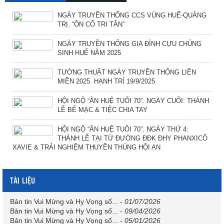
NGÀY TRUYỀN THỐNG CCS VÙNG HUẾ-QUẢNG
TRỊ. “ÔN CỐ TRI TÂN”
NGÀY TRUYỀN THỐNG GIA ĐÌNH CỰU CHỦNG
SINH HUẾ NĂM 2025
TƯỜNG THUẬT NGÀY TRUYỀN THỐNG LIÊN
MIỀN 2025. HẠNH TRÍ 19/9/2025
HỘI NGỘ “ÂN HUỆ TUỔI 70”. NGÀY CUỐI: THÁNH
LỄ BẾ MẠC & TIỆC CHIA TAY
HỘI NGỘ “ÂN HUỆ TUỔI 70”. NGÀY THỨ 4:
THÁNH LỄ TẠI TỪ ĐƯỜNG ĐĐK ĐHY PHANXICÔ
XAVIE & TRẢI NGHIỆM THUYỀN THÚNG HỘI AN
TÀI LIỆU
Bản tin Vui Mừng và Hy Vọng số...
-
01/07/2026
Bản tin Vui Mừng và Hy Vọng số...
-
09/04/2026
Bản tin Vui Mừng và Hy Vọng số...
-
05/01/2026