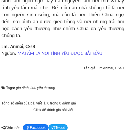
sinh làm ngôn ngữ, lấy cầu nguyện làm hơi thở và lấy
tình yêu làm mái che. Để mỗi căn nhà không chỉ là nơi
con người sinh sống, mà còn là nơi Thiên Chúa ngự
đến, nơi bình an được gieo trồng và nơi những trái tim
học cách yêu thương như chính Chúa đã yêu thương
chúng ta.
Lm. Anmai, CSsR
Nguồn:
MÁI ẤM LÀ NƠI TÌNH YÊU ĐƯỢC BẮT ĐẦU
Tác giả:
Lm Anmai, CSsR
Tags:
gia đình
,
tình yêu thương
Tổng số điểm của bài viết là: 0 trong 0 đánh giá
Click để đánh giá bài viết
Chia sẻ:
Facebook
Tweet