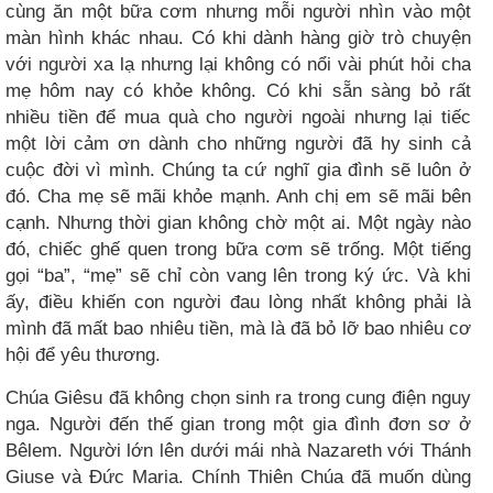
cùng ăn một bữa cơm nhưng mỗi người nhìn vào một
màn hình khác nhau. Có khi dành hàng giờ trò chuyện
với người xa lạ nhưng lại không có nổi vài phút hỏi cha
mẹ hôm nay có khỏe không. Có khi sẵn sàng bỏ rất
nhiều tiền để mua quà cho người ngoài nhưng lại tiếc
một lời cảm ơn dành cho những người đã hy sinh cả
cuộc đời vì mình. Chúng ta cứ nghĩ gia đình sẽ luôn ở
đó. Cha mẹ sẽ mãi khỏe mạnh. Anh chị em sẽ mãi bên
cạnh. Nhưng thời gian không chờ một ai. Một ngày nào
đó, chiếc ghế quen trong bữa cơm sẽ trống. Một tiếng
gọi “ba”, “mẹ” sẽ chỉ còn vang lên trong ký ức. Và khi
ấy, điều khiến con người đau lòng nhất không phải là
mình đã mất bao nhiêu tiền, mà là đã bỏ lỡ bao nhiêu cơ
hội để yêu thương.
Chúa Giêsu đã không chọn sinh ra trong cung điện nguy
nga. Người đến thế gian trong một gia đình đơn sơ ở
Bêlem. Người lớn lên dưới mái nhà Nazareth với Thánh
Giuse và Đức Maria. Chính Thiên Chúa đã muốn dùng