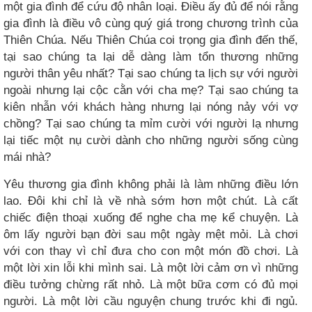
một gia đình để cứu độ nhân loại. Điều ấy đủ để nói rằng
gia đình là điều vô cùng quý giá trong chương trình của
Thiên Chúa. Nếu Thiên Chúa coi trọng gia đình đến thế,
tại sao chúng ta lại dễ dàng làm tổn thương những
người thân yêu nhất? Tại sao chúng ta lịch sự với người
ngoài nhưng lại cộc cằn với cha mẹ? Tại sao chúng ta
kiên nhẫn với khách hàng nhưng lại nóng nảy với vợ
chồng? Tại sao chúng ta mỉm cười với người lạ nhưng
lại tiếc một nụ cười dành cho những người sống cùng
mái nhà?
Yêu thương gia đình không phải là làm những điều lớn
lao. Đôi khi chỉ là về nhà sớm hơn một chút. Là cất
chiếc điện thoại xuống để nghe cha mẹ kể chuyện. Là
ôm lấy người bạn đời sau một ngày mệt mỏi. Là chơi
với con thay vì chỉ đưa cho con một món đồ chơi. Là
một lời xin lỗi khi mình sai. Là một lời cảm ơn vì những
điều tưởng chừng rất nhỏ. Là một bữa cơm có đủ mọi
người. Là một lời cầu nguyện chung trước khi đi ngủ.