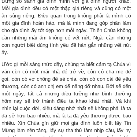
Đừng so sánh gia đình mình với gia đình người khác.
Mỗi gia đình đều có một thập giá riêng và cũng có một
ân sủng riêng. Điều quan trọng không phải là mình có
một gia đình hoàn hảo, mà là mình đang góp phần làm
cho gia đình ấy tốt đẹp hơn mỗi ngày. Thiên Chúa không
cần những mái ấm không có vết nứt. Ngài cần những
con người biết dùng tình yêu để hàn gắn những vết nứt
ấy.
Ước gì mỗi sáng thức dậy, chúng ta biết cảm tạ Chúa vì
vẫn còn có một mái nhà để trở về, còn có cha mẹ để
gọi, còn có vợ chồng để sẻ chia, còn có con cái để yêu
thương, còn có anh chị em để nâng đỡ nhau. Bởi sẽ đến
một ngày, tất cả những điều tưởng như bình thường
hôm nay sẽ trở thành điều ta khao khát nhất. Và khi
nhìn lại cuộc đời, điều đáng nhớ nhất sẽ không phải là ta
đã sở hữu bao nhiêu, mà là ta đã yêu thương được bao
nhiêu. Xin Chúa gìn giữ mọi gia đình luôn biết lấy Tin
Mừng làm nền tảng, lấy sự tha thứ làm nhịp cầu, lấy hy