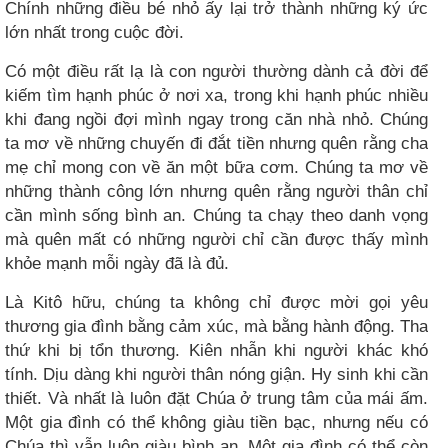
Chính những điều bé nhỏ ấy lại trở thành những ký ức
lớn nhất trong cuộc đời.
Có một điều rất lạ là con người thường dành cả đời để
kiếm tìm hạnh phúc ở nơi xa, trong khi hạnh phúc nhiều
khi đang ngồi đợi mình ngay trong căn nhà nhỏ. Chúng
ta mơ về những chuyến đi đắt tiền nhưng quên rằng cha
mẹ chỉ mong con về ăn một bữa cơm. Chúng ta mơ về
những thành công lớn nhưng quên rằng người thân chỉ
cần mình sống bình an. Chúng ta chạy theo danh vọng
mà quên mất có những người chỉ cần được thấy mình
khỏe mạnh mỗi ngày đã là đủ.
Là Kitô hữu, chúng ta không chỉ được mời gọi yêu
thương gia đình bằng cảm xúc, mà bằng hành động. Tha
thứ khi bị tổn thương. Kiên nhẫn khi người khác khó
tính. Dịu dàng khi người thân nóng giận. Hy sinh khi cần
thiết. Và nhất là luôn đặt Chúa ở trung tâm của mái ấm.
Một gia đình có thể không giàu tiền bạc, nhưng nếu có
Chúa thì vẫn luôn giàu bình an. Một gia đình có thể còn