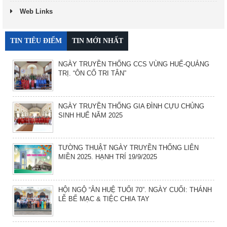
Web Links
TIN TIÊU ĐIỂM
TIN MỚI NHẤT
NGÀY TRUYỀN THỐNG CCS VÙNG HUẾ-QUẢNG
TRỊ. “ÔN CỐ TRI TÂN”
NGÀY TRUYỀN THỐNG GIA ĐÌNH CỰU CHỦNG
SINH HUẾ NĂM 2025
TƯỜNG THUẬT NGÀY TRUYỀN THỐNG LIÊN
MIỀN 2025. HẠNH TRÍ 19/9/2025
HỘI NGỘ “ÂN HUỆ TUỔI 70”. NGÀY CUỐI: THÁNH
LỄ BẾ MẠC & TIỆC CHIA TAY