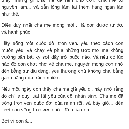
thảy những gì cha mẹ đã làm cho con, cha mẹ tự
nguyện làm... và sẵn lòng làm lại thêm hàng ngàn lần
như thế.
Điều duy nhất cha mẹ mong mỏi… là con được tự do,
và hạnh phúc.
Hãy sống một cuộc đời trọn vẹn, yêu theo cách con
muốn yêu, và chạy về phía những ước mơ mà không
vướng bận bất kỳ sợi dây trói buộc nào. Và nếu có lúc
nào đó con chợt nhớ về cha mẹ, nguyện mong con nhớ
đến bằng sự dịu dàng, yêu thương chứ không phải bằng
gánh nặng của trách nhiệm.
Nếu một ngày con thấy cha mẹ già yếu đi, hãy nhớ rằng
đó chỉ là quy luật tất yếu của cõi nhân sinh. Cha mẹ đã
sống trọn vẹn cuộc đời của mình rồi, và bây giờ... đến
lượt con sống trọn vẹn cuộc đời của con.
Bởi vì con à…