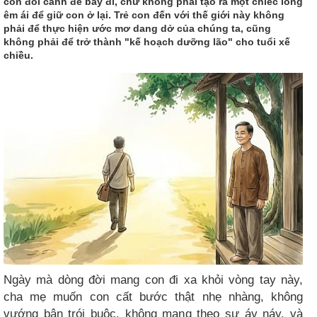
con đôi cánh để bay đi, chứ không phải tạo ra một chiếc lồng
êm ái để giữ con ở lại. Trẻ con đến với thế giới này không
phải để thực hiện ước mơ dang dở của chúng ta, cũng
không phải để trở thành "kế hoạch dưỡng lão" cho tuổi xế
chiều.
Ngày mà dòng đời mang con đi xa khỏi vòng tay này,
cha mẹ muốn con cất bước thật nhẹ nhàng, không
vướng bận trói buộc, không mang theo sự áy náy, và