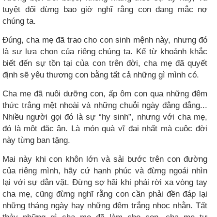
tuyệt đối đừng bao giờ nghĩ rằng con đang mắc nợ
chúng ta.
Đúng, cha mẹ đã trao cho con sinh mệnh này, nhưng đó
là sự lựa chọn của riêng chúng ta. Kể từ khoảnh khắc
biết đến sự tồn tại của con trên đời, cha mẹ đã quyết
định sẽ yêu thương con bằng tất cả những gì mình có.
Cha mẹ đã nuôi dưỡng con, ấp ôm con qua những đêm
thức trắng mệt nhoài và những chuỗi ngày đằng đẵng...
Nhiều người gọi đó là sự “hy sinh”, nhưng với cha mẹ,
đó là một đặc ân. Là món quà vĩ đại nhất mà cuộc đời
này từng ban tặng.
Mai này khi con khôn lớn và sải bước trên con đường
của riêng mình, hãy cứ hạnh phúc và đừng ngoái nhìn
lại với sự dằn vặt. Đừng sợ hãi khi phải rời xa vòng tay
cha mẹ, cũng đừng nghĩ rằng con cần phải đền đáp lại
những tháng ngày hay những đêm trắng nhọc nhằn. Tất