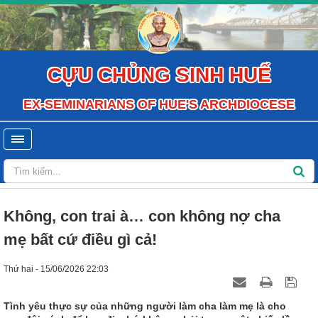
CỰU CHỦNG SINH HUẾ
EX-SEMINARIANS OF HUE'S ARCHDIOCESE
Không, con trai à… con không nợ cha
mẹ bất cứ điều gì cả!
Thứ hai - 15/06/2026 22:03
Tình yêu thực sự của những người làm cha làm mẹ là cho