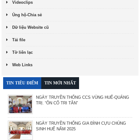
Videoclips
Ủng hộ-Chia sẻ
Dữ liệu Website cũ
Tải file
Tờ liên lạc
Web Links
TIN TIÊU ĐIỂM
TIN MỚI NHẤT
NGÀY TRUYỀN THỐNG CCS VÙNG HUẾ-QUẢNG
TRỊ. “ÔN CỐ TRI TÂN”
NGÀY TRUYỀN THỐNG GIA ĐÌNH CỰU CHỦNG
SINH HUẾ NĂM 2025