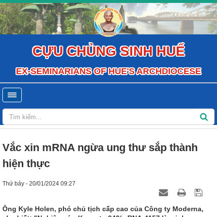
CỰU CHỦNG SINH HUẾ
EX-SEMINARIANS OF HUE'S ARCHDIOCESE
Vắc xin mRNA ngừa ung thư sắp thành
hiện thực
Thứ bảy - 20/01/2024 09:27
Ông Kyle Holen, phó chủ tịch cấp cao của Công ty Moderna,