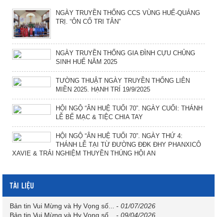
NGÀY TRUYỀN THỐNG CCS VÙNG HUẾ-QUẢNG
TRỊ. “ÔN CỐ TRI TÂN”
NGÀY TRUYỀN THỐNG GIA ĐÌNH CỰU CHỦNG
SINH HUẾ NĂM 2025
TƯỜNG THUẬT NGÀY TRUYỀN THỐNG LIÊN
MIỀN 2025. HẠNH TRÍ 19/9/2025
HỘI NGỘ “ÂN HUỆ TUỔI 70”. NGÀY CUỐI: THÁNH
LỄ BẾ MẠC & TIỆC CHIA TAY
HỘI NGỘ “ÂN HUỆ TUỔI 70”. NGÀY THỨ 4:
THÁNH LỄ TẠI TỪ ĐƯỜNG ĐĐK ĐHY PHANXICÔ
XAVIE & TRẢI NGHIỆM THUYỀN THÚNG HỘI AN
TÀI LIỆU
Bản tin Vui Mừng và Hy Vọng số...
-
01/07/2026
Bản tin Vui Mừng và Hy Vọng số...
-
09/04/2026