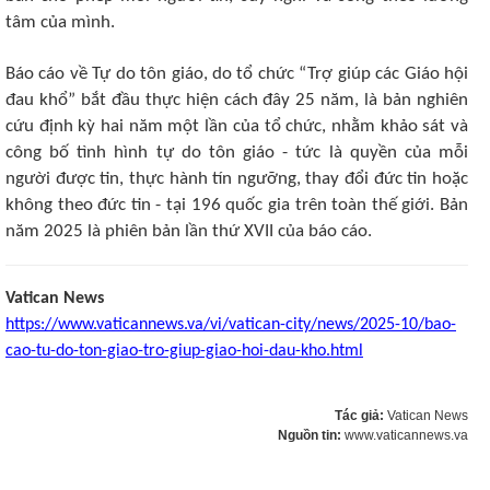
tâm của mình.
Báo cáo về Tự do tôn giáo, do tổ chức “Trợ giúp các Giáo hội
đau khổ” bắt đầu thực hiện cách đây 25 năm, là bản nghiên
cứu định kỳ hai năm một lần của tổ chức, nhằm khảo sát và
công bố tình hình tự do tôn giáo - tức là quyền của mỗi
người được tin, thực hành tín ngưỡng, thay đổi đức tin hoặc
không theo đức tin - tại 196 quốc gia trên toàn thế giới. Bản
năm 2025 là phiên bản lần thứ XVII của báo cáo.
Vatican News
https://www.vaticannews.va/vi/vatican-city/news/2025-10/bao-
cao-tu-do-ton-giao-tro-giup-giao-hoi-dau-kho.html
Tác giả:
Vatican News
Nguồn tin:
www.vaticannews.va