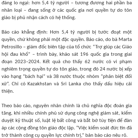
đáng lo ngại: hơn 5,4 tỷ người – tương đương hai phần ba
nhân loại – đang sống ở các quốc gia nơi quyền tự do tôn
giáo bị phủ nhận cách có hệ thống.
Báo cáo khẳng định: Hơn 5,4 tỷ người bị tước đoạt một
quyền, chứ không phải một đặc quyền. Báo cáo, do bà Marta
Petrosillo – giám đốc biên tập của tổ chức “Trợ giúp các Giáo
hội đau khổ” – trình bày, khảo sát 196 quốc gia trong giai
đoạn 2023–2024. Kết quả cho thấy 62 nước có vi phạm
nghiêm trọng quyền tự do tôn giáo, trong đó 24 nước bị xếp
vào hạng “bách hại” và 38 nước thuộc nhóm “phân biệt đối
xử”. Chỉ có Kazakhstan và Sri Lanka cho thấy dấu hiệu cải
thiện.
Theo báo cáo, nguyên nhân chính là chủ nghĩa độc đoán gia
tăng, khi nhiều chính phủ sử dụng công nghệ giám sát, kiểm
duyệt kỹ thuật số, luật lệ bất công và bắt bớ tùy tiện để đàn
áp các cộng đồng tôn giáo độc lập. “Việc kiểm soát đức tin đã
trở thành công cụ quyền lực chính trị,” bản báo cáo nêu rõ.