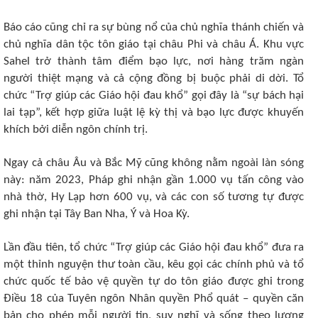
Báo cáo cũng chỉ ra sự bùng nổ của chủ nghĩa thánh chiến và
chủ nghĩa dân tộc tôn giáo tại châu Phi và châu Á. Khu vực
Sahel trở thành tâm điểm bạo lực, nơi hàng trăm ngàn
người thiệt mạng và cả cộng đồng bị buộc phải di dời. Tổ
chức “Trợ giúp các Giáo hội đau khổ” gọi đây là “sự bách hại
lai tạp”, kết hợp giữa luật lệ kỳ thị và bạo lực được khuyến
khích bởi diễn ngôn chính trị.
Ngay cả châu Âu và Bắc Mỹ cũng không nằm ngoài làn sóng
này: năm 2023, Pháp ghi nhận gần 1.000 vụ tấn công vào
nhà thờ, Hy Lạp hơn 600 vụ, và các con số tương tự được
ghi nhận tại Tây Ban Nha, Ý và Hoa Kỳ.
Lần đầu tiên, tổ chức “Trợ giúp các Giáo hội đau khổ” đưa ra
một thỉnh nguyện thư toàn cầu, kêu gọi các chính phủ và tổ
chức quốc tế bảo vệ quyền tự do tôn giáo được ghi trong
Điều 18 của Tuyên ngôn Nhân quyền Phổ quát – quyền căn
bản cho phép mỗi người tin, suy nghĩ và sống theo lương