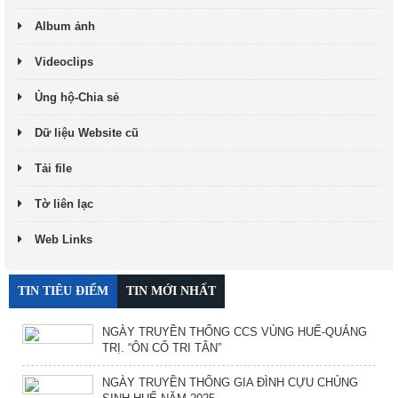
Album ảnh
Videoclips
Ủng hộ-Chia sẻ
Dữ liệu Website cũ
Tải file
Tờ liên lạc
Web Links
TIN TIÊU ĐIỂM
TIN MỚI NHẤT
NGÀY TRUYỀN THỐNG CCS VÙNG HUẾ-QUẢNG
TRỊ. “ÔN CỐ TRI TÂN”
NGÀY TRUYỀN THỐNG GIA ĐÌNH CỰU CHỦNG