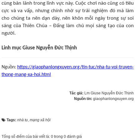
cùng bản lãnh trong lĩnh vực này. Cuộc chơi nào cũng có tiêu
cực và va vấp, nhưng chính nhờ sự trải nghiệm đó mà làm
cho chúng ta nên dạn dày, nên khôn mỗi ngày trong sự soi
sáng của Thiên Chúa – Đấng làm chủ mọi sáng tạo của con
người.
Linh mục Giuse Nguyễn Đức Thịnh
Nguồn:
https://giaophanlongxuyen.org/tin-tuc/nha-tu-voi-truyen-
thong-mang-xa-hoi.html
Tác giả:
Lm Giuse Nguyễn Đức Thịnh
Nguồn tin:
giaophanlongxuyen.org
Tags:
nhà tu
,
mạng xã hội
Tổng số điểm của bài viết là: 0 trong 0 đánh giá