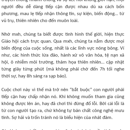
người đều dễ dàng tiếp cận được nhau dù xa cách bốn
phương, mau lẹ tiếp nhận thông tin, sự kiện, biến động… từ
vũ trụ, thiên nhiên cho đến muôn loài.
Nhờ mxh, chúng ta biết được tình hình thế giới, hiện thực
Giáo hội cách trực quan. Qua mxh, chúng ta nắm được mọi
biến động của cuộc sống, nhất là các lĩnh vực nóng bỏng. Ví
như, các hình thức lừa đảo, hành xử vô văn hóa, tệ nạn xã
hội, ô nhiễm môi trường, thảm họa thiên nhiên… cập nhật
từng giây từng phút (mà không phải chờ đến 7h tối nghe
thời sự, hay 8h sáng ra sạp báo).
Cuộc chơi này vì thế mà trở nên “bắt buộc” con người phải
tiếp cận hay chấp nhận nó. Khi không muốn tham gia cũng
không được lên án, hay đã chơi thì đừng đổ lỗi. Bởi cái lỗi là
từ con người tạo ra, chứ không tự bản chất công nghệ mưu
tính. Sợ hãi và trốn tránh nó là biểu hiện của nhát đảm.