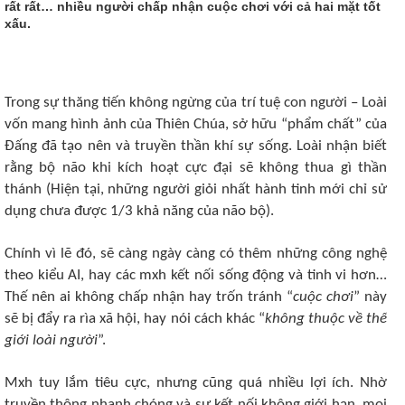
rất rất… nhiều người chấp nhận cuộc chơi với cả hai mặt tốt
xấu.
Trong sự thăng tiến không ngừng của trí tuệ con người – Loài
vốn mang hình ảnh của Thiên Chúa, sở hữu “phẩm chất” của
Đấng đã tạo nên và truyền thần khí sự sống. Loài nhận biết
rằng bộ não khi kích hoạt cực đại sẽ không thua gì thần
thánh (Hiện tại, những người giỏi nhất hành tinh mới chỉ sử
dụng chưa được 1/3 khả năng của não bộ).
Chính vì lẽ đó, sẽ càng ngày càng có thêm những công nghệ
theo kiểu AI, hay các mxh kết nối sống động và tinh vi hơn…
Thế nên ai không chấp nhận hay trốn tránh “
cuộc chơi
” này
sẽ bị đẩy ra rìa xã hội, hay nói cách khác “
không thuộc về thế
giới loài người
”.
Mxh tuy lắm tiêu cực, nhưng cũng quá nhiều lợi ích. Nhờ
truyền thông nhanh chóng và sự kết nối không giới hạn, mọi