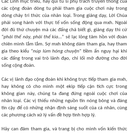
Các Linh mục triều, hay quí tu sĩ phụ trách truyền thông của
các cộng đoàn dòng tu phải tham gia cuộc chơi này trong
dòng chảy tri thức của nhân loại. Trong giảng dạy, Lời Chúa
phải song hành với thực tế vốn sống động qua mxh. Ngoài
đời đủ thứ chuyện mà các đấng chả biết gì, giảng dạy thì cứ
“
phải thế này, phải thế kia
…” sẽ lạc lõng tâm hồn với đoàn
chiên mình lắm lắm. Sợ mxh không dám tham gia, hay tham
gia theo kiểu “
núp lùm hóng chuyện
” tiềm ẩn nguy hại khi
các đấng trong vai trò lãnh đạo, chỉ lối mở đường cho đời
sống cộng đoàn.
Các vị lãnh đạo cộng đoàn khi không trực tiếp tham gia mxh,
hay không có cho mình một ekip tiếp cận tích cực trong
không gian này, chúng ta đang đứng ngoài cuộc chơi của
nhân loại. Các vị thiếu những nguồn tin nóng bỏng và đáng
tin cậy để có những nhận định sáng suốt của cá nhân, cùng
các phương cách xử lý vấn đề hợp tình hợp lý.
Hãy can đảm tham gia, và trang bị cho mình vốn kiến thức