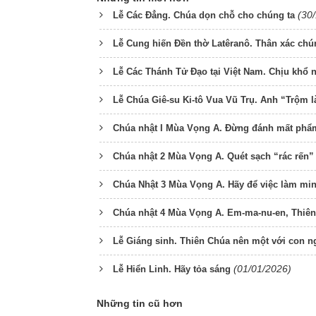
(30
Lễ Các Đẳng. Chúa dọn chỗ cho chúng ta
Lễ Cung hiến Đền thờ Latêranô. Thân xác chún
Lễ Các Thánh Tử Đạo tại Việt Nam. Chịu khổ 
Lễ Chúa Giê-su Ki-tô Vua Vũ Trụ. Anh “Trộm
Chúa nhật I Mùa Vọng A. Đừng đánh mất phẩ
Chúa nhật 2 Mùa Vọng A. Quét sạch “rác rến”
Chúa Nhật 3 Mùa Vọng A. Hãy để việc làm min
Chúa nhật 4 Mùa Vọng A. Em-ma-nu-en, Thiên
Lễ Giáng sinh. Thiên Chúa nên một với con n
(01/01/2026)
Lễ Hiển Linh. Hãy tỏa sáng
Những tin cũ hơn