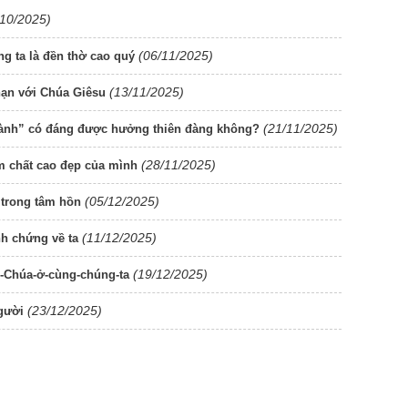
/10/2025)
(06/11/2025)
g ta là đền thờ cao quý
(13/11/2025)
nạn với Chúa Giêsu
(21/11/2025)
 lành” có đáng được hưởng thiên đàng không?
(28/11/2025)
m chất cao đẹp của mình
(05/12/2025)
 trong tâm hồn
(11/12/2025)
h chứng về ta
(19/12/2025)
-Chúa-ở-cùng-chúng-ta
(23/12/2025)
gười