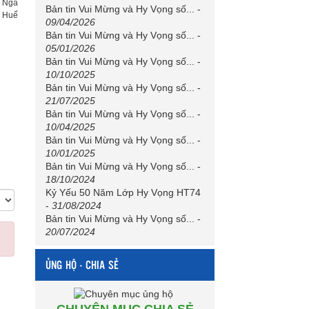
n Ngà
Bản tin Vui Mừng và Hy Vọng số...
-
h Huế
09/04/2026
Bản tin Vui Mừng và Hy Vọng số...
-
05/01/2026
Bản tin Vui Mừng và Hy Vọng số...
-
10/10/2025
Bản tin Vui Mừng và Hy Vọng số...
-
21/07/2025
Bản tin Vui Mừng và Hy Vọng số...
-
10/04/2025
Bản tin Vui Mừng và Hy Vọng số...
-
10/01/2025
Bản tin Vui Mừng và Hy Vọng số...
-
18/10/2024
Kỷ Yếu 50 Năm Lớp Hy Vọng HT74
-
31/08/2024
Bản tin Vui Mừng và Hy Vọng số...
-
20/07/2024
ỦNG HỘ - CHIA SẺ