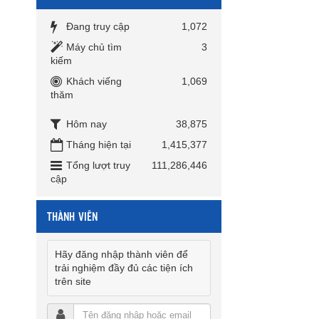
Đang truy cập
1,072
Máy chủ tìm
3
kiếm
Khách viếng
1,069
thăm
Hôm nay
38,875
Tháng hiện tại
1,415,377
Tổng lượt truy
111,286,446
cập
THÀNH VIÊN
Hãy đăng nhập thành viên để
trải nghiệm đầy đủ các tiện ích
trên site