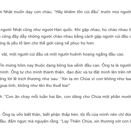
i Nhật muốn dạy con cháu: “Hãy khiêm tốn cúi đầu” trước mọi người
t người Nhật cũng như người Hàn quốc. Khi gặp nhau, họ chào nhau 
u cũng đầy dẫy những người chào nhau bằng cách gập người cúi đầu 
ũng là yếu tố làm cho thế giới càng nể phục họ hơn.
 vật, một người cúi đầu và một người huênh hoang ngẩng đầu cao.
 Tin mừng hôm nay thuộc dạng bông lúa vểnh đầu cao. Ông ta là người
ình. Ông tự cho mình thánh thiện, đạo đức và tự đặt mình lên trên n
g lời lẽ trịch thượng như sau: “Xin tạ ơn Chúa vì con không như ba
oại tình, không như tên thu thuế kia!”
h: “Con ăn chay mỗi tuần hai lần, con dâng cho Chúa một phần mười
 Ông ta vốn biết thân, biết phận thấp hèn, tội lỗi của mình nên chỉ đ
 đầu, đấm ngực mà nguyện rằng: “Lạy Thiên Chúa, xin thương xót con l