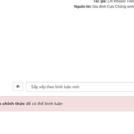
Tác giả:
Lm Inhaxio Trầ
Nguồn tin:
Gia đình Cựu Chủng sin
n chính thức
để có thể bình luận