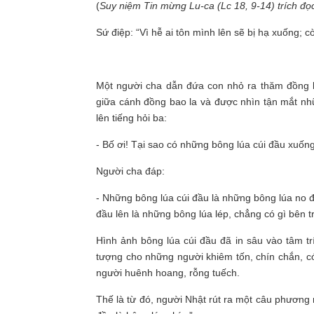
(
Suy niệm Tin mừng Lu-ca (Lc 18, 9-14) trích đ
Sứ điệp: “Vì hễ ai tôn mình lên sẽ bị hạ xuống; 
Một người cha dẫn đứa con nhỏ ra thăm đồng l
giữa cánh đồng bao la và được nhìn tận mắt nhữ
lên tiếng hỏi ba:
- Bố ơi! Tại sao có những bông lúa cúi đầu xuố
Người cha đáp:
- Những bông lúa cúi đầu là những bông lúa no 
đầu lên là những bông lúa lép, chẳng có gì bên tr
Hình ảnh bông lúa cúi đầu đã in sâu vào tâm tr
tượng cho những người khiêm tốn, chín chắn, c
người huênh hoang, rỗng tuếch.
Thế là từ đó, người Nhật rút ra một câu phương n