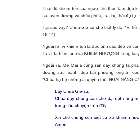
Thái độ khiêm tốn của người thu thuế làm đẹp 
su tuyên dương và chúc phúc; trái lại, thái độ tự
Tại sao vậy? Chúa Giê-su cho biết lý do: “Vì hễ
18,14).
Ngoài ra, vì khiêm tốn là đức tính cao đẹp và c
Ta vì Ta hiền lành và KHIÊM NHƯỢNG trong lòng
Ngoài ra, Mẹ Maria cũng răn dạy chúng ta phải
dương sức mạnh, dẹp tan phường lòng trí kiê
“Chúa hạ bệ những ai quyền thế, NGÀI NÂNG
Lạy Chúa Giê-su,
Chúa dạy chúng con chớ dại dột nâng mìn
trong câu chuyện trên đây.
Xin cho chúng con biết cư xử khiêm như
Amen.