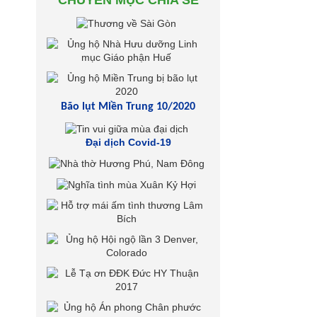
CHUYÊN MỤC CHIA SẺ
Bão lụt Miền Trung 10/2020
Đại dịch Covid-19