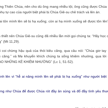
lòng Thiên Chúa, nên cho dù ông mang nhiều tội, ông cũng được Chúa 
 phụ tự cao của người biệt phái bị Chúa Giê-su chê trách và lên án.
 ai tôn mình lên sẽ bị hạ xuống; còn ai hạ mình xuống sẽ được tôn lên
ần thiết nên Chúa Giê-su cũng đã nhiều lần mời gọi chúng ta: “Hãy học
” (Mt 11,29).
 coi chừng hậu quả của thói kiêu căng, qua câu nói: “Chúa giơ tay 
u căng.” và Mẹ khuyến khích chúng ta sống khiêm nhường, qua lời 
 CAO NHỮNG KẺ KHIÊM NHƯỜNG” (Lc 1, 51-52).
h lên vì “hễ ai nâng mình lên sẽ phải bị hạ xuống” như người biệt 
ờng như Chúa để được Chúa rót đầy ân sủng và đổ đầy tình yêu thư