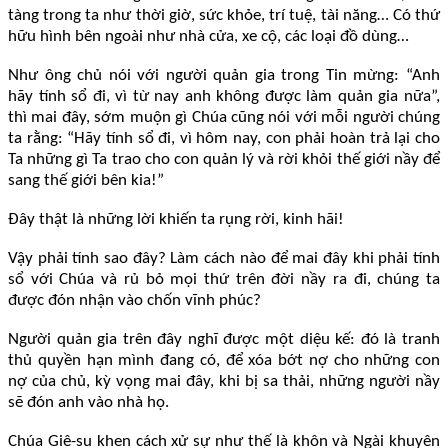
tàng trong ta như thời giờ, sức khỏe, trí tuệ, tài năng… Có thứ
hữu hình bên ngoài như nhà cửa, xe cộ, các loại đồ dùng…
Như ông chủ nói với người quản gia trong Tin mừng: “Anh
hãy tính sổ đi, vì từ nay anh không được làm quản gia nữa”,
thì mai đây, sớm muộn gì Chúa cũng nói với mỗi người chúng
ta rằng: “Hãy tính sổ đi, vì hôm nay, con phải hoàn trả lại cho
Ta những gì Ta trao cho con quản lý và rời khỏi thế giới nầy để
sang thế giới bên kia!”
Đây thật là những lời khiến ta rụng rời, kinh hãi!
Vậy phải tính sao đây? Làm cách nào để mai đây khi phải tính
sổ với Chúa và rủ bỏ mọi thứ trên đời nầy ra đi, chúng ta
được đón nhận vào chốn vĩnh phúc?
Người quản gia trên đây nghĩ được một diệu kế: đó là tranh
thủ quyền hạn mình đang có, để xóa bớt nợ cho những con
nợ của chủ, kỳ vọng mai đây, khi bị sa thải, những người nầy
sẽ đón anh vào nhà họ.
Chúa Giê-su khen cách xử sự như thế là khôn và Ngài khuyên