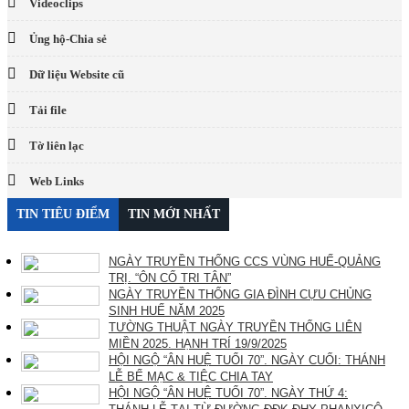
Videoclips
Ủng hộ-Chia sẻ
Dữ liệu Website cũ
Tải file
Tờ liên lạc
Web Links
TIN TIÊU ĐIỂM
TIN MỚI NHẤT
NGÀY TRUYỀN THỐNG CCS VÙNG HUẾ-QUẢNG
TRỊ. “ÔN CỐ TRI TÂN”
NGÀY TRUYỀN THỐNG GIA ĐÌNH CỰU CHỦNG
SINH HUẾ NĂM 2025
TƯỜNG THUẬT NGÀY TRUYỀN THỐNG LIÊN
MIỀN 2025. HẠNH TRÍ 19/9/2025
HỘI NGỘ “ÂN HUỆ TUỔI 70”. NGÀY CUỐI: THÁNH
LỄ BẾ MẠC & TIỆC CHIA TAY
HỘI NGỘ “ÂN HUỆ TUỔI 70”. NGÀY THỨ 4: