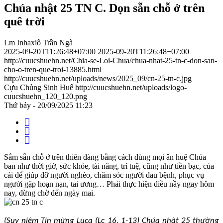
Chúa nhật 25 TN C. Dọn sẵn chỗ ở trên
quê trời
Lm Inhaxiô Trần Ngà
2025-09-20T11:26:48+07:00
2025-09-20T11:26:48+07:00
http://cuucshuehn.net/Chia-se-Loi-Chua/chua-nhat-25-tn-c-don-san-
cho-o-tren-que-troi-13885.html
http://cuucshuehn.net/uploads/news/2025_09/cn-25-tn-c.jpg
Cựu Chủng Sinh Huế
http://cuucshuehn.net/uploads/logo-
cuucshuehn_120_120.png
Thứ bảy - 20/09/2025 11:23
Sắm sẵn chỗ ở trên thiên đàng bằng cách dùng mọi ân huệ Chúa
ban như thời giờ, sức khỏe, tài năng, trí tuệ, cũng như tiền bạc, của
cải để giúp đỡ người nghèo, chăm sóc người đau bệnh, phục vụ
người gặp hoạn nạn, tai ương… Phải thực hiện điều nầy ngay hôm
nay, đừng chờ đến ngày mai.
(Suy niệm Tin mừng Luca (Lc 16, 1-13) Chúa nhật 25 thường