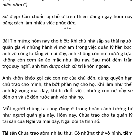
niên năm C)
Sứ điệp: Cần chuẩn bị chỗ ở trên thiên đàng ngay hôm nay
bằng cách làm nhiều việc phúc đức.
***
Bài Tin mừng hôm nay cho biết: Khi chủ nhà sắp sa thải người
quản gia vì những hành vi mờ ám trong việc quản lý tiền bạc,
anh vô cùng lo lắng vì mai đây, anh không còn nơi nương tựa,
không còn cơm ăn áo mặc như lâu nay. Sau một đêm trằn
trọc suy nghĩ, anh tìm được cách xử trí khôn ngoan.
Anh khôn khéo gọi các con nợ của chủ đến, dùng quyền hạn
chủ trao cho mình, tha bớt phần nợ cho họ. Khi làm như thế,
anh kỳ vọng mai đây, khi bị đuổi việc, những con nợ nầy sẽ
đền ơn và sẽ đón rước anh vào nhà họ.
Mỗi người chúng ta cũng đang ở trong hoàn cảnh tương tự
như người quản gia nầy. Hôm nay, Chúa trao cho ta quản lý
tài sản của Ngài và mai đây, Ngài đòi ta tính sổ.
Tài sản Chúa trao gồm nhiều thứ: Có những thứ vô hình, tiềm