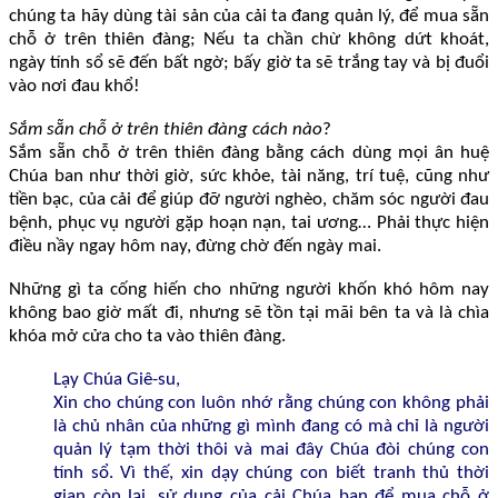
chúng ta hãy dùng tài sản của cải ta đang quản lý, để mua sẵn
chỗ ở trên thiên đàng; Nếu ta chần chừ không dứt khoát,
ngày tính sổ sẽ đến bất ngờ; bấy giờ ta sẽ trắng tay và bị đuổi
vào nơi đau khổ!
Sắm sẵn chỗ ở trên thiên đàng cách nào
?
Sắm sẵn chỗ ở trên thiên đàng bằng cách dùng mọi ân huệ
Chúa ban như thời giờ, sức khỏe, tài năng, trí tuệ, cũng như
tiền bạc, của cải để giúp đỡ người nghèo, chăm sóc người đau
bệnh, phục vụ người gặp hoạn nạn, tai ương… Phải thực hiện
điều nầy ngay hôm nay, đừng chờ đến ngày mai.
Những gì ta cống hiến cho những người khốn khó hôm nay
không bao giờ mất đi, nhưng sẽ tồn tại mãi bên ta và là chìa
khóa mở cửa cho ta vào thiên đàng.
Lạy Chúa Giê-su,
Xin cho chúng con luôn nhớ rằng chúng con không phải
là chủ nhân của những gì mình đang có mà chỉ là người
quản lý tạm thời thôi và mai đây Chúa đòi chúng con
tính sổ. Vì thế, xin dạy chúng con biết tranh thủ thời
gian còn lại, sử dụng của cải Chúa ban để mua chỗ ở