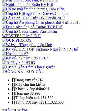
WEBSITES GIA ĐÌNH
THỐNG KÊ TRUY CẬP
Đang truy cập
214
Máy chủ tìm kiếm
3
Khách viếng thăm
211
Hôm nay
38,993
Tháng hiện tại
1,151,599
Tổng lượt truy cập
111,022,668
THÀNH VIÊN