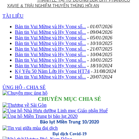
THÁNH LỄ TẠI TỪ ĐƯỜNG ĐĐK ĐHY PHANXICÔ
XAVIE & TRẢI NGHIỆM THUYỀN THÚNG HỘI AN
TÀI LIỆU
Bản tin Vui Mừng và Hy Vọng số...
-
01/07/2026
Bản tin Vui Mừng và Hy Vọng số...
-
09/04/2026
Bản tin Vui Mừng và Hy Vọng số...
-
05/01/2026
Bản tin Vui Mừng và Hy Vọng số...
-
10/10/2025
Bản tin Vui Mừng và Hy Vọng số...
-
21/07/2025
Bản tin Vui Mừng và Hy Vọng số...
-
10/04/2025
Bản tin Vui Mừng và Hy Vọng số...
-
10/01/2025
Bản tin Vui Mừng và Hy Vọng số...
-
18/10/2024
Kỷ Yếu 50 Năm Lớp Hy Vọng HT74
-
31/08/2024
Bản tin Vui Mừng và Hy Vọng số...
-
20/07/2024
ỦNG HỘ - CHIA SẺ
CHUYÊN MỤC CHIA SẺ
Bão lụt Miền Trung 10/2020
Đại dịch Covid-19