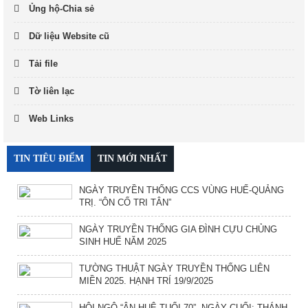
Ủng hộ-Chia sẻ
Dữ liệu Website cũ
Tải file
Tờ liên lạc
Web Links
TIN TIÊU ĐIỂM
TIN MỚI NHẤT
NGÀY TRUYỀN THỐNG CCS VÙNG HUẾ-QUẢNG
TRỊ. “ÔN CỐ TRI TÂN”
NGÀY TRUYỀN THỐNG GIA ĐÌNH CỰU CHỦNG
SINH HUẾ NĂM 2025
TƯỜNG THUẬT NGÀY TRUYỀN THỐNG LIÊN
MIỀN 2025. HẠNH TRÍ 19/9/2025
HỘI NGỘ “ÂN HUỆ TUỔI 70”. NGÀY CUỐI: THÁNH