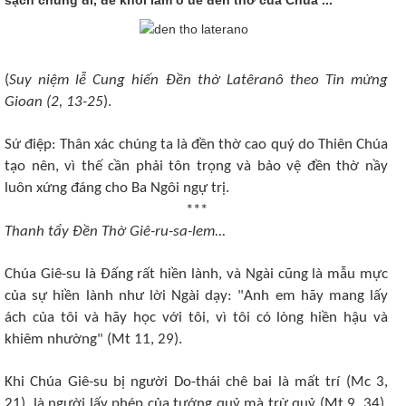
(
Suy niệm lễ Cung hiến Đền thờ Latêranô theo Tin mừng
Gioan (2, 13-25
).
Sứ điệp: Thân xác chúng ta là đền thờ cao quý do Thiên Chúa
tạo nên, vì thế cần phải tôn trọng và bảo vệ đền thờ nầy
luôn xứng đáng cho Ba Ngôi ngự trị.
***
Thanh tẩy Đền Thờ Giê-ru-sa-lem...
Chúa Giê-su là Đấng rất hiền lành, và Ngài cũng là mẫu mực
của sự hiền lành như lời Ngài dạy: "Anh em hãy mang lấy
ách của tôi và hãy học với tôi, vì tôi có lòng hiền hậu và
khiêm nhường" (Mt 11, 29).
Khi Chúa Giê-su bị người Do-thái chê bai là mất trí (Mc 3,
21), là người lấy phép của tướng quỷ mà trừ quỷ (Mt 9, 34),