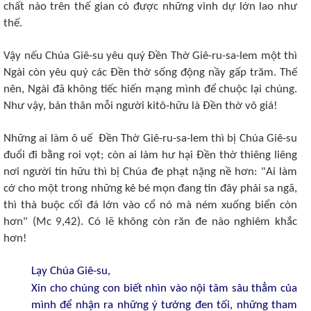
chất nào trên thế gian có được những vinh dự lớn lao như
thế.
Vậy nếu Chúa Giê-su yêu quý Đền Thờ Giê-ru-sa-lem một thì
Ngài còn yêu quý các Đền thờ sống động nầy gấp trăm. Thế
nên, Ngài đã không tiếc hiến mạng mình để chuộc lại chúng.
Như vậy, bản thân mỗi người kitô-hữu là Đền thờ vô giá!
Những ai làm ô uế Đền Thờ Giê-ru-sa-lem thì bị Chúa Giê-su
đuổi đi bằng roi vọt; còn ai làm hư hại Đền thờ thiêng liêng
nơi người tín hữu thì bị Chúa đe phạt nặng nề hơn: "Ai làm
cớ cho một trong những kẻ bé mọn đang tin đây phải sa ngã,
thì thà buộc cối đá lớn vào cổ nó mà ném xuống biển còn
hơn" (Mc 9,42). Có lẽ không còn răn đe nào nghiêm khắc
hơn!
Lạy Chúa Giê-su,
Xin cho chúng con biết nhìn vào nội tâm sâu thẳm của
mình để nhận ra những ý tưởng đen tối, những tham