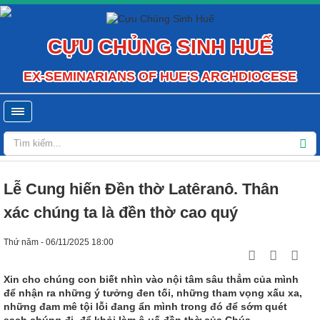
CỰU CHỦNG SINH HUẾ
EX-SEMINARIANS OF HUE'S ARCHDIOCESE
Lễ Cung hiến Đền thờ Latêranô. Thân
xác chúng ta là đền thờ cao quý
Thứ năm - 06/11/2025 18:00
Xin cho chúng con biết nhìn vào nội tâm sâu thẳm của mình
để nhận ra những ý tưởng đen tối, những tham vọng xấu xa,
những đam mê tội lỗi đang ẩn mình trong đó để sớm quét
sạch chúng đi, để khỏi làm ô uế đền thờ của Chúa ...