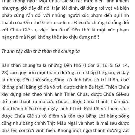
Thật không ngờ! Một Chúa Giê-su rất mực hiền lành khiêm
nhượng, giờ đây đã nổi trận lôi đình, đã dùng roi vọt và biện
pháp cứng rắn đối với những người xúc phạm đến sự linh
thánh của Đền thờ Giê-ru-sa-lem. Điều đó chứng tỏ rằng đối
với Chúa Giê-su, việc làm ô uế Đền thờ là một xúc phạm
nặng nề mà Ngài không thể nào chịu đựng nổi!
Thanh tẩy đền thờ thân thể chúng ta
Bản thân chúng ta là những Đền thờ (I Cor 3, 16 & Ga 14,
23) cao quý hơn mọi thánh đường trên khắp thế gian, vì đây
là những Đền thờ sống động, có linh hồn, có trí khôn, chứ
không phải bằng gỗ đá vô tri; được chính Ba Ngôi Thiên Chúa
xây dựng nên theo hình ảnh Thiên Chúa; được Chúa Giê-su
đổ máu thánh ra mà cứu chuộc; được Chúa Thánh Thần xức
dầu thánh hiến trong ngày lãnh bí tích Rửa tội và Thêm sức;
được Chúa Giê-su tô điểm và tôn tạo bằng Lời hằng sống
cũng như bằng chính Thịt Máu Ngài và nhất là mai sau được
đưa lên cõi trời vinh hiển. Không một ngôi thánh đường vật