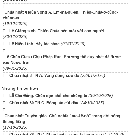
Chúa nhật 4 Mùa Vọng A. Em-ma-nu-en, Thiên-Chúa-ở-cùng-
chúng-ta
(19/12/2025)
Lễ Giáng sinh. Thiên Chúa nên một với con người
(23/12/2025)
(01/01/2026)
Lễ Hiển Linh. Hãy tỏa sáng
Lễ Chúa Giêsu Chịu Phép Rửa. Phương thế duy nhất để được
vào Nước Trời
(09/01/2026)
(22/01/2026)
Chúa nhật 3 TN A. Vầng đông cứu độ
Những tin cũ hơn
(30/10/2025)
Lễ Các Đẳng. Chúa dọn chỗ cho chúng ta
(24/10/2025)
Chúa nhật 30 TN C. Bông lúa cúi đầu
Chúa nhật Truyền giáo. Chủ nghĩa “ma-kê-nô” trong đời sống
thiêng liêng
(17/10/2025)
(10/10/2025)
Chúa nhật 28 TN C. Nhận biết và cảm tạ hồng ân