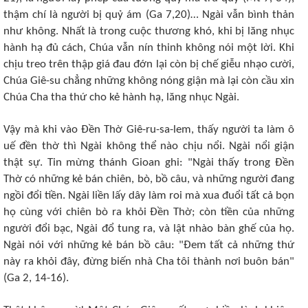
thậm chí là người bị quỷ ám (Ga 7,20)… Ngài vẫn bình thản
như không. Nhất là trong cuộc thương khó, khi bị lăng nhục
hành hạ đủ cách, Chúa vẫn nín thinh không nói một lời. Khi
chịu treo trên thập giá đau đớn lại còn bị chế giễu nhạo cười,
Chúa Giê-su chẳng những không nóng giận mà lại còn cầu xin
Chúa Cha tha thứ cho kẻ hành hạ, lăng nhục Ngài.
Vậy mà khi vào Đền Thờ Giê-ru-sa-lem, thấy người ta làm ô
uế đền thờ thì Ngài không thể nào chịu nổi. Ngài nổi giận
thật sự. Tin mừng thánh Gioan ghi: "Ngài thấy trong Đền
Thờ có những kẻ bán chiên, bò, bồ câu, và những người đang
ngồi đổi tiền. Ngài liền lấy dây làm roi mà xua đuổi tất cả bọn
họ cùng với chiên bò ra khỏi Đền Thờ; còn tiền của những
người đổi bạc, Ngài đổ tung ra, và lật nhào bàn ghế của họ.
Ngài nói với những kẻ bán bồ câu: "Đem tất cả những thứ
này ra khỏi đây, đừng biến nhà Cha tôi thành nơi buôn bán"
(Ga 2, 14-16).